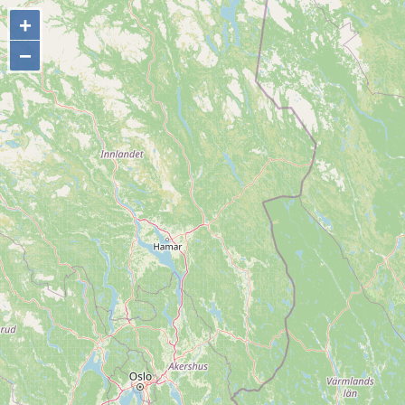
+
+
−
−