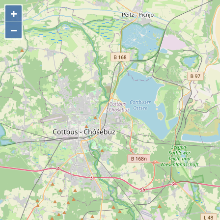
+
+
−
−