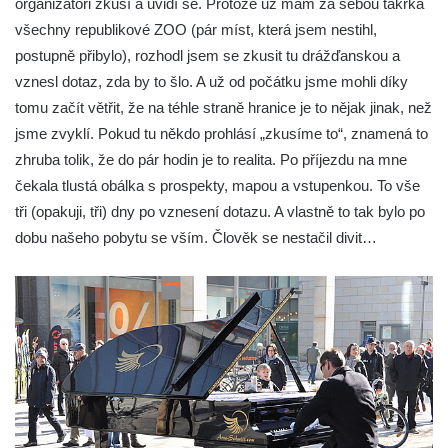
organizátoři zkusí a uvidí se. Protože už mám za sebou takřka
všechny republikové ZOO (pár míst, která jsem nestihl,
postupně přibylo), rozhodl jsem se zkusit tu drážďanskou a
vznesl dotaz, zda by to šlo. A už od počátku jsme mohli díky
tomu začít větřit, že na téhle straně hranice je to nějak jinak, než
jsme zvyklí. Pokud tu někdo prohlásí „zkusíme to“, znamená to
zhruba tolik, že do pár hodin je to realita. Po příjezdu na mne
čekala tlustá obálka s prospekty, mapou a vstupenkou. To vše
tři (opakuji, tři) dny po vznesení dotazu. A vlastně to tak bylo po
dobu našeho pobytu se vším. Člověk se nestačil divit…