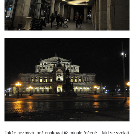
Takže nezbývá, než opakovat již minule řečené – fakt se vyplatí