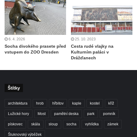
6. 4. 2026
25. 10. 2023
Socha divokého prasete před
Cesta rudé vlajky na
vstupem do ZOO Dresden
Kulturním paláci v
Drážďanech
Štítky
architektura
hrob
hřbitov
kaple
kostel
kříž
Lužické hory
Most
pamětní deska
park
pomník
pískovec
skála
sloup
socha
vyhlídka
zámek
Šluknovský výběžek