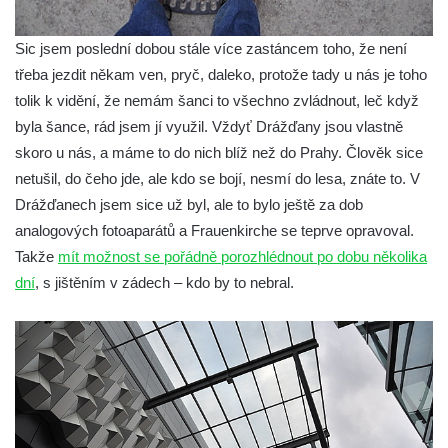
Sic jsem poslední dobou stále více zastáncem toho, že není
třeba jezdit někam ven, pryč, daleko, protože tady u nás je toho
tolik k vidění, že nemám šanci to všechno zvládnout, leč když
byla šance, rád jsem jí využil. Vždyť Drážďany jsou vlastně
skoro u nás, a máme to do nich blíž než do Prahy.
Člověk sice
netušil, do čeho jde, ale kdo se bojí, nesmí do lesa, znáte to. V
Drážďanech jsem sice už byl, ale to bylo ještě za dob
analogových fotoaparátů a Frauenkirche se teprve opravoval.
Takže
mít možnost se pořádně porozhlédnout po dobu několika
dní
, s jištěním v zádech – kdo by to nebral.