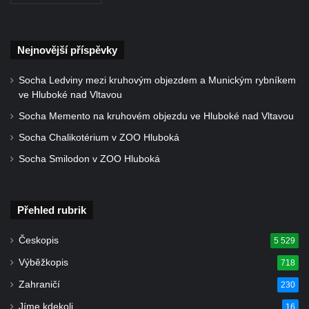
Nejnovější příspěvky
Socha Ledviny mezi kruhovým objezdem a Munickým rybníkem
ve Hluboké nad Vltavou
Socha Memento na kruhovém objezdu ve Hluboké nad Vltavou
Socha Chalikotérium v ZOO Hluboká
Socha Smilodon v ZOO Hluboká
Přehled rubrik
Českopis
5 529
Výběžkopis
718
Zahraničí
230
Jíme kdekoli
16