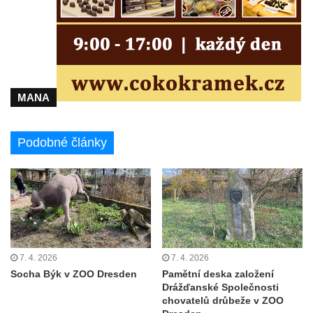
MANA
Podobné články
7. 4. 2026
7. 4. 2026
Socha Býk v ZOO Dresden
Pamětní deska založení
Drážďanské Společnosti
chovatelů drůbeže v ZOO