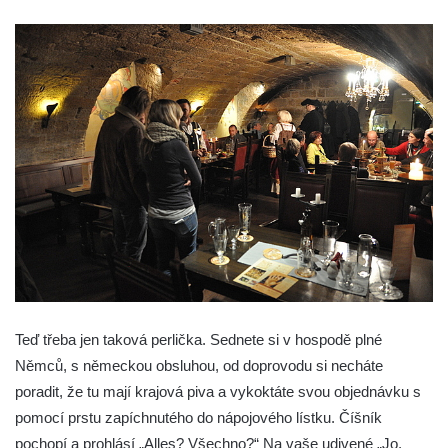
Teď třeba jen taková perlička. Sednete si v hospodě plné
Němců, s německou obsluhou, od doprovodu si necháte
poradit, že tu mají krajová piva a vykoktáte svou objednávku s
pomocí prstu zapíchnutého do nápojového lístku. Číšník
pochopí a prohlásí „Alles? Všechno?“ Na vaše udivené „Jo,