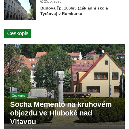
25. 5. 2026
Budova čp. 1066/3 (Základní škola
Tyršova) v Rumburku
Českopis
Českopis
Socha Memento na kruhovém
objezdu ve Hluboké nad
Vltavou