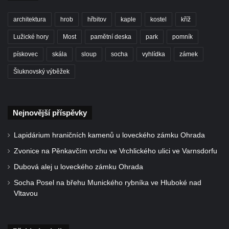
architektura
hrob
hřbitov
kaple
kostel
kříž
Lužické hory
Most
pamětní deska
park
pomník
pískovec
skála
sloup
socha
vyhlídka
zámek
Šluknovský výběžek
Nejnovější příspěvky
Lapidárium hraničních kamenů u loveckého zámku Ohrada
Zvonice na Pěnkavčím vrchu ve Vrchlického ulici ve Varnsdorfu
Dubová alej u loveckého zámku Ohrada
Socha Posel na břehu Munického rybníka ve Hluboké nad
Vltavou