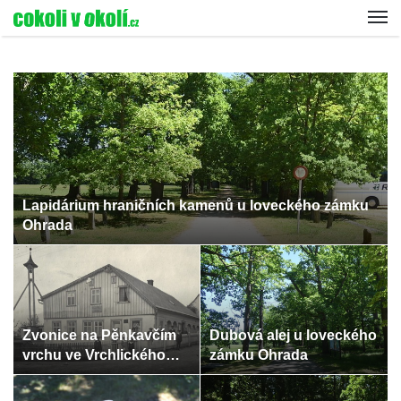
Lapidárium hraničních kamenů u loveckého zámku
Ohrada
Zvonice na Pěnkavčím
Dubová alej u loveckého
vrchu ve Vrchlického
zámku Ohrada
ulici ve Varnsdorfu