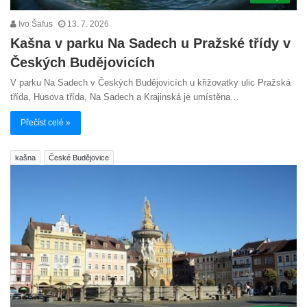
Ivo Šafus
13. 7. 2026
Kašna v parku Na Sadech u Pražské třídy v
Českých Budějovicích
V parku Na Sadech v Českých Budějovicích u křižovatky ulic Pražská
třída, Husova třída, Na Sadech a Krajinská je umístěna…
Přečíst celé »
kašna
České Budějovice