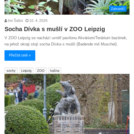
Zahraničí
Ivo Šafus
10. 4. 2026
Socha Dívka s mušlí v ZOO Leipzig
V ZOO Leipzig se nachází uvnitř pavilonu Akvárium/Terárium bazének,
na jehož okraji stojí socha Dívka s mušlí (Badende mit Muschel).
Přečíst celé »
sochy
Leipzig
ZOO
kašna