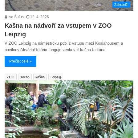
Zahraničí
Ivo Šafus
12. 4. 2026
Kašna na nádvoří za vstupem v ZOO
Leipzig
V ZOO Leipzig na náměstíčku poblíž vstupu mezi Koalahousem a
pavilony Akvária/Terária funguje venkovní kašna-fontána.
Přečíst celé »
ZOO
socha
kašna
Leipzig