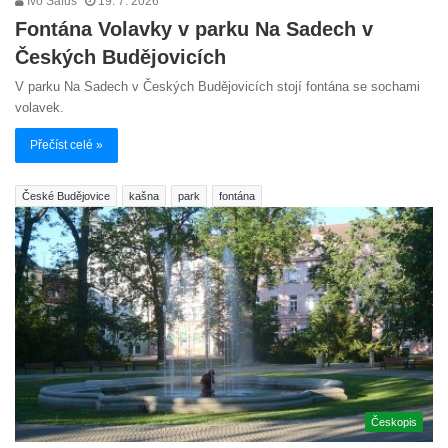
Ivo Šafus
19. 7. 2026
Fontána Volavky v parku Na Sadech v
Českých Budějovicích
V parku Na Sadech v Českých Budějovicích stojí fontána se sochami
volavek.
Přečíst celé »
České Budějovice
kašna
park
fontána
Českopis