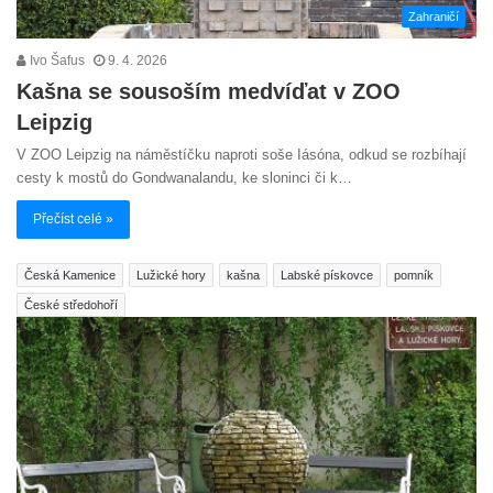
Zahraničí
Ivo Šafus
9. 4. 2026
Kašna se sousoším medvíďat v ZOO
Leipzig
V ZOO Leipzig na náměstíčku naproti soše Iásóna, odkud se rozbíhají
cesty k mostů do Gondwanalandu, ke sloninci či k…
Přečíst celé »
Česká Kamenice
Lužické hory
kašna
Labské pískovce
pomník
České středohoří