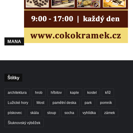
MANA
Štítky
architektura
hrob
hřbitov
kaple
kostel
kříž
Lužické hory
Most
pamětní deska
park
pomník
pískovec
skála
sloup
socha
vyhlídka
zámek
Šluknovský výběžek