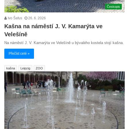
Českopis
Ivo Šafus
26. 6. 2026
Kašna na náměstí J. V. Kamarýta ve
Velešíně
Na náměstí J. V. Kamarýta ve Velešíně u bývalého kostela stojí kašna.
Přečíst celé »
kašna
Leipzig
ZOO