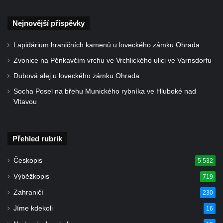
Nejnovější příspěvky
Lapidárium hraničních kamenů u loveckého zámku Ohrada
Zvonice na Pěnkavčím vrchu ve Vrchlického ulici ve Varnsdorfu
Dubová alej u loveckého zámku Ohrada
Socha Posel na břehu Munického rybníka ve Hluboké nad
Vltavou
Přehled rubrik
Českopis
5 532
Výběžkopis
719
Zahraničí
230
Jíme kdekoli
16