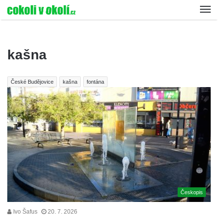
kašna
České Budějovice
kašna
fontána
Českopis
Ivo Šafus
20. 7. 2026