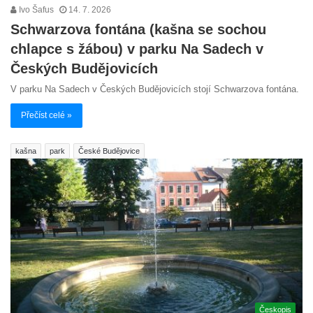
Ivo Šafus
14. 7. 2026
Schwarzova fontána (kašna se sochou
chlapce s žábou) v parku Na Sadech v
Českých Budějovicích
V parku Na Sadech v Českých Budějovicích stojí Schwarzova fontána.
Přečíst celé »
kašna
park
České Budějovice
Českopis