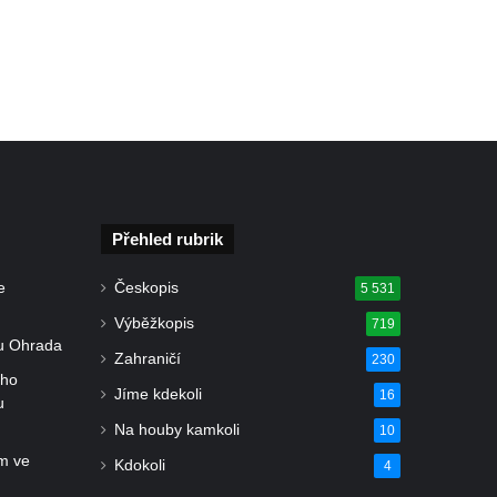
Přehled rubrik
e
Českopis
5 531
Výběžkopis
719
u Ohrada
Zahraničí
230
ého
Jíme kdekoli
16
u
Na houby kamkoli
10
m ve
Kdokoli
4