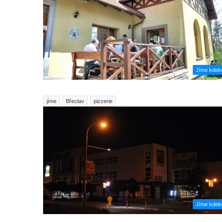
Jíme kdeko
jíme
Břeclav
pizzerie
Jíme kdeko