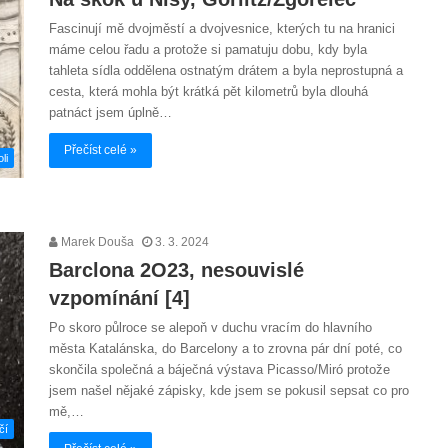
Fascinují mě dvojměstí a dvojvesnice, kterých tu na hranici
máme celou řadu a protože si pamatuju dobu, kdy byla
tahleta sídla oddělena ostnatým drátem a byla neprostupná a
cesta, která mohla být krátká pět kilometrů byla dlouhá
patnáct jsem úplně…
Přečíst celé »
li
Marek Douša
3. 3. 2024
Barclona 2O23, nesouvislé
vzpomínání [4]
Po skoro půlroce se alepoň v duchu vracím do hlavního
města Katalánska, do Barcelony a to zrovna pár dní poté, co
skončila společná a báječná výstava Picasso/Miró protože
jsem našel nějaké zápisky, kde jsem se pokusil sepsat co pro
mě,…
čí