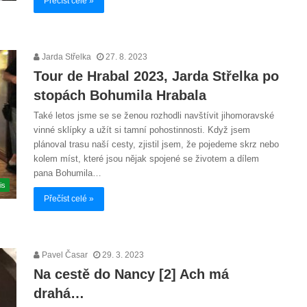
Přečíst celé »
Jarda Střelka
27. 8. 2023
Tour de Hrabal 2023, Jarda Střelka po
stopách Bohumila Hrabala
Také letos jsme se se ženou rozhodli navštívit jihomoravské
vinné sklípky a užít si tamní pohostinnosti. Když jsem
plánoval trasu naší cesty, zjistil jsem, že pojedeme skrz nebo
kolem míst, které jsou nějak spojené se životem a dílem
pana Bohumila…
is
Přečíst celé »
Pavel Časar
29. 3. 2023
Na cestě do Nancy [2] Ach má
drahá…