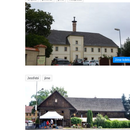
Jíme kdeko
Jestřebí
jíme