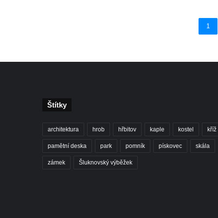
1
Štítky
architektura
hrob
hřbitov
kaple
kostel
kříž
pamětní deska
park
pomník
pískovec
skála
zámek
Šluknovský výběžek