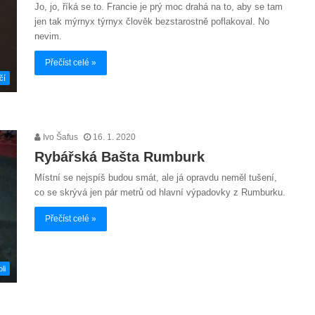
Jo, jo, říká se to. Francie je prý moc drahá na to, aby se tam
jen tak mýrnyx týrnyx člověk bezstarostně poflakoval. No
nevim.
Přečíst celé »
čí
Ivo Šafus
16. 1. 2020
Rybářská Bašta Rumburk
Místní se nejspíš budou smát, ale já opravdu neměl tušení,
co se skrývá jen pár metrů od hlavní výpadovky z Rumburku.
Přečíst celé »
li