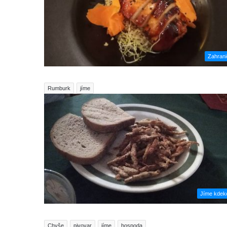
Zahrani
Rumburk
jíme
Jíme kdeko
Chyše
pivovar
jíme
hospoda