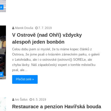
li
Marek Douša
7. 7. 2019
V Ostrově (nad Ohří) vždycky
alespoň jeden bonbón
Celou dobu jsem si myslel, že tu máme kopec článků z
Ostrova, že jsme psali o krásném zámeckém parku, o galerii
v Letohrádku, ale i o ostrovské (ostrovní)) SORELe, ale
chyba lávky. Náš západočeský expert o tomhle městečku
psal, ale…
li
Přečíst celé »
Ivo Šafus
6. 5. 2019
Restaurace a penzion Havířská bouda