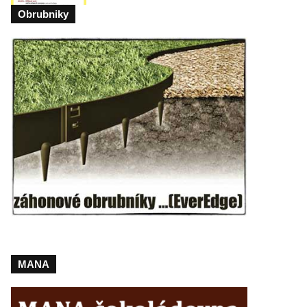
Obrubniky
MANA