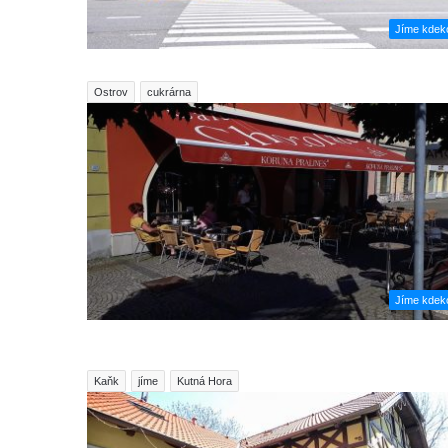
Jíme kdeko
Ostrov
cukrárna
Jíme kdeko
Kaňk
jíme
Kutná Hora