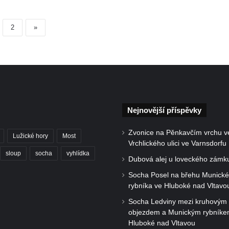
2
»
Nejnovější příspěvky
Zvonice na Pěnkavčím vrchu v
Lužické hory
Most
Vrchlického ulici ve Varnsdorfu
sloup
socha
vyhlídka
Dubová alej u loveckého zámk
Socha Posel na břehu Munick
rybníka ve Hluboké nad Vltavo
Socha Ledviny mezi kruhovým
objezdem a Munickým rybníke
Hluboké nad Vltavou