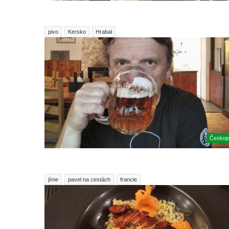
pivo
Kersko
Hrabal
Českop
jíme
pavel na cestách
francie