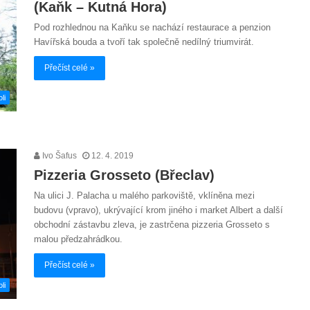
(Kaňk – Kutná Hora)
Pod rozhlednou na Kaňku se nachází restaurace a penzion
Havířská bouda a tvoří tak společně nedílný triumvirát.
Přečíst celé »
li
Ivo Šafus
12. 4. 2019
Pizzeria Grosseto (Břeclav)
Na ulici J. Palacha u malého parkoviště, vklíněna mezi
budovu (vpravo), ukrývající krom jiného i market Albert a další
obchodní zástavbu zleva, je zastrčena pizzeria Grosseto s
malou předzahrádkou.
Přečíst celé »
li