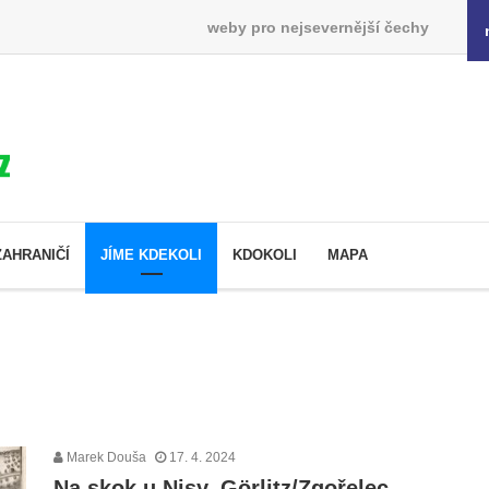
weby pro nejsevernější čechy
ZAHRANIČÍ
JÍME KDEKOLI
KDOKOLI
MAPA
Marek Douša
17. 4. 2024
Na skok u Nisy, Görlitz/Zgořelec