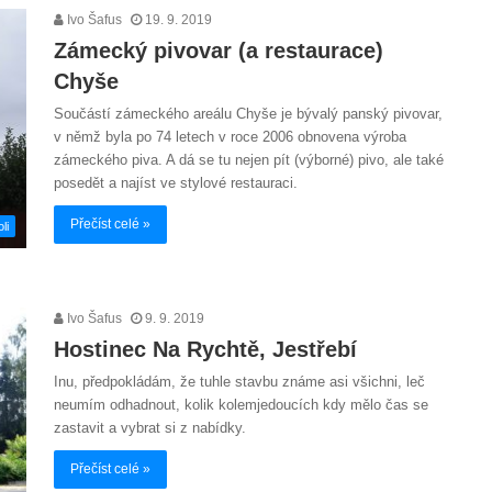
Ivo Šafus
19. 9. 2019
Zámecký pivovar (a restaurace)
Chyše
Součástí zámeckého areálu Chyše je bývalý panský pivovar,
v němž byla po 74 letech v roce 2006 obnovena výroba
zámeckého piva. A dá se tu nejen pít (výborné) pivo, ale také
posedět a najíst ve stylové restauraci.
Přečíst celé »
li
Ivo Šafus
9. 9. 2019
Hostinec Na Rychtě, Jestřebí
Inu, předpokládám, že tuhle stavbu známe asi všichni, leč
neumím odhadnout, kolik kolemjedoucích kdy mělo čas se
zastavit a vybrat si z nabídky.
Přečíst celé »