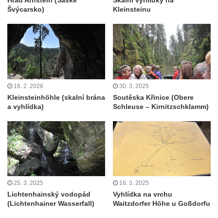
Hrad Arnstein (Saské
Skalní vyhlídky na
Švýcarsko)
Kleinsteinu
16. 2. 2026
30. 3. 2025
Kleinsteinhöhle (skalní brána
Soutěska Křinice (Obere
a vyhlídka)
Schleuse – Kirnitzschklamm)
25. 3. 2025
16. 3. 2025
Lichtenhainský vodopád
Vyhlídka na vrchu
(Lichtenhainer Wasserfall)
Waitzdorfer Höhe u Goßdorfu