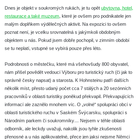
Dnes je objekt v soukromých rukách, je tu opět
ubytovna, hotel,
restaurace a také muzeum
, které je ovšem pro podnikatele jen
malým doplňkem výdělečných aktivit. Na expozici to ovšem
poznat není, je vcelku srovnatelná s jakýmkoli obdobným
objektem u nás. Pokud jsem dobře pochopil, v zimním období
se tu neplatí, vstupné se vybírá pouze přes léto.
Podrobnosti o městečku, které má všehovšudy 800 obyvatel,
nám přišel povědět vedoucí Výboru pro turistický ruch (či jak to
správně česky napsat) a starosta. K Hohnsteinu patří dalších
několik míst, přesto udaný počet cca 7 stálých a 20 sezónních
pracovníků v oblasti turistiky poněkud překvapil. Překvapujících
informací ale zaznělo mnohem víc. O „volné“ spolupráci obcí v
oblasti turistického ruchu v Saském Švýcarsku, spolupráci s
Národním parkem či soukromníky… Nejsem v téhle oblasti
odborník, ale leckdy uvažuji, nakolik jsou tyhle zkušenosti
přenosné a u nás aplikovatelné, přece jen jaksi nejsme Němci