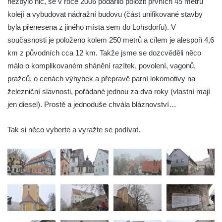
nezbylo nic, se v roce 2006 podařilo položit prvních 45 metrů
kolejí a vybudovat nádražní budovu (část unifikované stavby
byla přenesena z jiného místa sem do Lohsdorfu). V
současnosti je položeno kolem 250 metrů a cílem je alespoň 4,6
km z původních cca 12 km. Takže jsme se dozcvěděli něco
málo o komplikovaném shánění razítek, povolení, vagonů,
pražců, o cenách výhybek a přepravě parní lokomotivy na
železniční slavnosti, pořádané jednou za dva roky (vlastní mají
jen diesel). Prostě a jednoduše chvála bláznovství…
Tak si něco vyberte a vyražte se podívat.