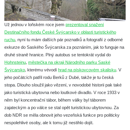
Už jednou v loňském roce jsem
prezentoval snažení
Destinačního fondu České Švýcarsko v oblasti turistického
ruchu
, nyní tu mám dalších pár poznatků a fotografií z odborné
exkurze do Saského Švýcarska za poznáním, jak to funguje na
druhé straně hranice.
Plný autobus se tentokrát vydal do
Hohnsteinu
,
městečka na okraji Národního parku Saské
Švýcarsko
, kterému vévodí
hrad na pískovcovém skalisku
. V
jeho počátcích patřil rodu Berků z Dubé, takže je tu česká
stopa. Dlouho sloužil jako vězení, v novodobé historii pak také
jako turistická ubytovna nebo loutkové divadlo. V roce 1933 v
něm byl koncentrační tábor, během války byl táborem
zajateckým a po válce se stal opět turistickou ubytovnou. Za
dob NDR se měla obnovit jeho vezeňská funkce pro politicky
nespolehlivé osoby, ale k tomu již nestihlo dojít.