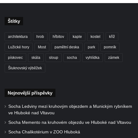
Štítky
architektura
hrob
hřbitov
kaple
kostel
kříž
Lužické hory
Most
pamětní deska
park
pomník
pískovec
skála
sloup
socha
vyhlídka
zámek
Šluknovský výběžek
Nejnovější příspěvky
Socha Ledviny mezi kruhovým objezdem a Munickým rybníkem
ve Hluboké nad Vltavou
Socha Memento na kruhovém objezdu ve Hluboké nad Vltavou
Socha Chalikotérium v ZOO Hluboká