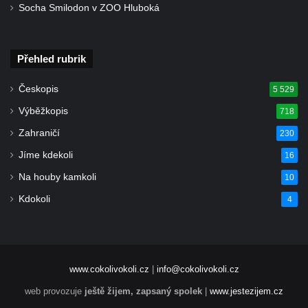
Socha Smilodon v ZOO Hluboká
Přehled rubrik
Českopis
5 529
Výběžkopis
718
Zahraničí
230
Jíme kdekoli
16
Na houby kamkoli
10
Kdokoli
4
www.cokolivokoli.cz
|
info@cokolivokoli.cz
web provozuje
ještě žijem, zapsaný spolek
|
www.jestezijem.cz