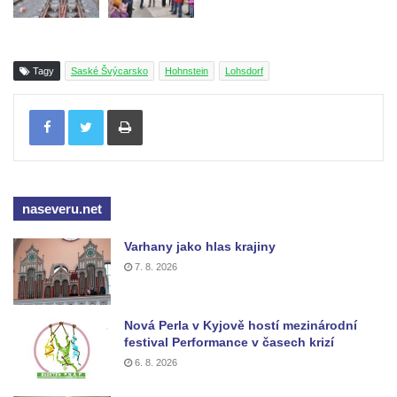
Tagy
Saské Švýcarsko
Hohnstein
Lohsdorf
Tisknout
naseveru.net
Varhany jako hlas krajiny
7. 8. 2026
Nová Perla v Kyjově hostí mezinárodní
festival Performance v časech krizí
6. 8. 2026