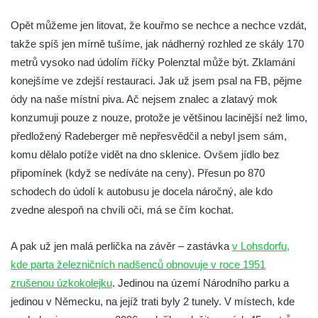
Opět můžeme jen litovat, že kouřmo se nechce a nechce vzdát,
takže spíš jen mírně tušíme, jak nádherný rozhled ze skály 170
metrů vysoko nad údolím říčky Polenztal může být. Zklamání
konejšíme ve zdejší restauraci. Jak už jsem psal na FB, pějme
ódy na naše místní piva. Ač nejsem znalec a zlatavý mok
konzumuji pouze z nouze, protože je většinou lacinější než limo,
předložený Radeberger mě nepřesvědčil a nebyl jsem sám,
komu dělalo potíže vidět na dno sklenice. Ovšem jídlo bez
připomínek (když se nedíváte na ceny). Přesun po 870
schodech do údolí k autobusu je docela náročný, ale kdo
zvedne alespoň na chvíli oči, má se čím kochat.
A pak už jen malá perlička na závěr – zastávka
v Lohsdorfu,
kde parta železničních nadšenců obnovuje v roce 1951
zrušenou úzkokolejku
. Jedinou na území Národního parku a
jedinou v Německu, na jejíž trati byly 2 tunely. V místech, kde