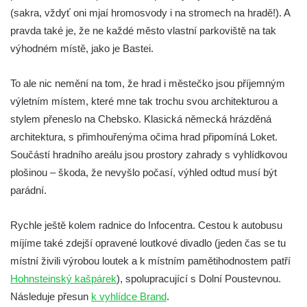
(sakra, vždyť oni mjaí hromosvody i na stromech na hradě!). A
pravda také je, že ne každé město vlastní parkoviště na tak
výhodném místě, jako je Bastei.
To ale nic nemění na tom, že hrad i městečko jsou příjemným
výletním místem, které mne tak trochu svou architekturou a
stylem přeneslo na Chebsko. Klasická německá hrázděná
architektura, s přimhouřenýma očima hrad připomíná Loket.
Součástí hradního areálu jsou prostory zahrady s vyhlídkovou
plošinou – škoda, že nevyšlo počasí, výhled odtud musí být
parádní.
Rychle ještě kolem radnice do Infocentra. Cestou k autobusu
míjíme také zdejší opravené loutkové divadlo (jeden čas se tu
místní živili výrobou loutek a k místním pamětihodnostem patří
Hohnsteinský kašpárek
), spolupracující s Dolní Poustevnou.
Následuje přesun
k vyhlídce Brand
.