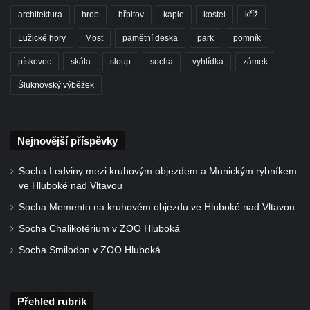
architektura
hrob
hřbitov
kaple
kostel
kříž
Lužické hory
Most
pamětní deska
park
pomník
pískovec
skála
sloup
socha
vyhlídka
zámek
Šluknovský výběžek
Nejnovější příspěvky
Socha Ledviny mezi kruhovým objezdem a Munickým rybníkem
ve Hluboké nad Vltavou
Socha Memento na kruhovém objezdu ve Hluboké nad Vltavou
Socha Chalikotérium v ZOO Hluboká
Socha Smilodon v ZOO Hluboká
Přehled rubrik