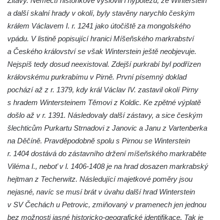
Žitavy. Němečtí historikové vyslovili i hypotézu, že Winterstein
Hrad Levín (u Úštěku)
a další skalní hrady v okolí, byly stavěny narychlo českým
Hrad Bezděz
králem Václavem I. r. 1241 jako útočiště za mongolského
Hrad Potštejn
vpádu. V listině popisující hranici Míšeňského markrabství
Hrad Jezdec
a Českého království se však Winterstein ještě neobjevuje.
Hrad u Hvězdy
Nejspíš tedy dosud neexistoval. Zdejší purkrabí byl podřízen
královskému purkrabímu v Pirně. První písemný doklad
Hrad Čap
pochází až z r. 1379, kdy král Václav IV. zastavil okolí Pirny
Hrad Bradlec
s hradem Wintersteinem Těmovi z Koldic. Ke zpětné výplatě
Hrad Kumburk
došlo až v r. 1391. Následovaly další zástavy, a sice českým
Hrad Klinštejn
šlechticům Purkartu Strnadovi z Janovic a Janu z Vartenberka
Hrad Drábovna
na Děčíně. Pravděpodobně spolu s Pirnou se Winterstein
r. 1404 dostává do zástavního držení míšeňského markraběte
Hrad Kvítkov
Viléma I., neboť v l. 1406-1408 je na hrad dosazen markrabský
Hrad Milčany (Kickelsburg, nesprávně
hejtman z Techerwitz. Následující majetkové poměry jsou
Vítkovec)
nejasné, navíc se musí brát v úvahu další hrad Winterstein
Hrad Rybnov
v SV Čechách u Petrovic, zmiňovaný v pramenech jen jednou
Letohrádek Jíljov (Veilchenburg)
bez možnosti jasné historicko-geografické identifikace. Tak je