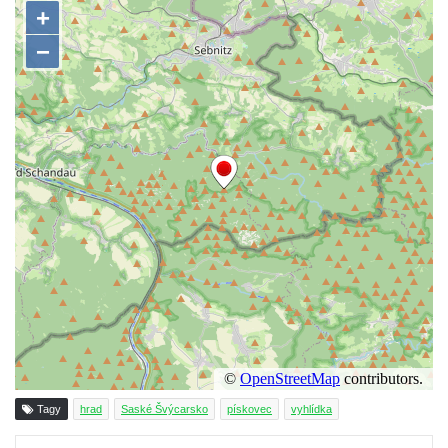
Tagy
hrad
Saské Švýcarsko
pískovec
vyhlídka