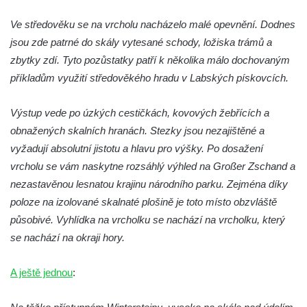
Ve středověku se na vrcholu nacházelo malé opevnění. Dodnes
jsou zde patrné do skály vytesané schody, ložiska trámů a
zbytky zdí. Tyto pozůstatky patří k několika málo dochovaným
příkladům využití středověkého hradu v Labských pískovcích.
Výstup vede po úzkých cestičkách, kovových žebřících a
obnažených skalních hranách. Stezky jsou nezajištěné a
vyžadují absolutní jistotu a hlavu pro výšky. Po dosažení
vrcholu se vám naskytne rozsáhlý výhled na Großer Zschand a
nezastavěnou lesnatou krajinu národního parku. Zejména díky
poloze na izolované skalnaté plošině je toto místo obzvláště
působivé. Vyhlídka na vrcholku se nachází na vrcholku, který
se nachází na okraji hory.
A ještě jednou
: