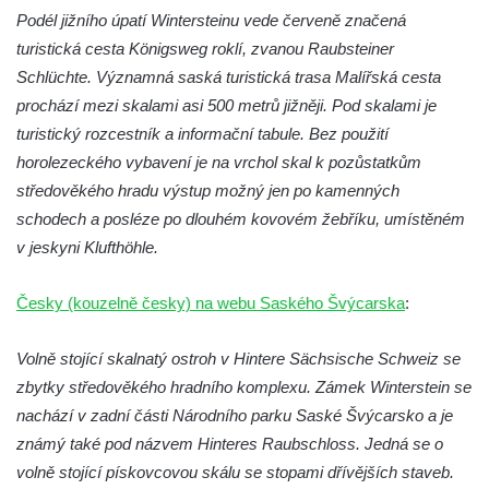
Podél jižního úpatí Wintersteinu vede červeně značená
turistická cesta Königsweg roklí, zvanou Raubsteiner
Schlüchte. Významná saská turistická trasa Malířská cesta
prochází mezi skalami asi 500 metrů jižněji. Pod skalami je
turistický rozcestník a informační tabule. Bez použití
horolezeckého vybavení je na vrchol skal k pozůstatkům
středověkého hradu výstup možný jen po kamenných
schodech a posléze po dlouhém kovovém žebříku, umístěném
v jeskyni Klufthöhle.
Česky (kouzelně česky) na webu Saského Švýcarska
:
Volně stojící skalnatý ostroh v Hintere Sächsische Schweiz se
zbytky středověkého hradního komplexu. Zámek Winterstein se
nachází v zadní části Národního parku Saské Švýcarsko a je
známý také pod názvem Hinteres Raubschloss. Jedná se o
volně stojící pískovcovou skálu se stopami dřívějších staveb.