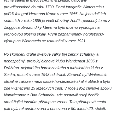
Wintersteinu je mědiryt Adriana Zingga, datovaný
pravděpodobně do roku 1790. První fotografie Wintersteinu
pořídil fotograf Hermann Krone v roce 1855. Na jeho dalších
snímcích z roku 1885 je vidět dřevěný žebřík, podobný tomu z
Zinggova obrazu, díky kterému bylo možno vystoupit na
vrcholovou plošinu skály. První zaznamenaný horolezecký
výstup na Winterstein se uskutečnil v roce 1921.
Po skončení druhé světové války byl žebřík zchátralý a
nebezpečný, proto jej členové klubu Wanderlust 1896 z
Drážďan, nejstaršího horolezeckého a turistického klubu v
Sasku, museli v roce 1948 odstranit. Zároveň byl Winterstein
oficiálně zařazen mezi saské horolezecké skalní oblasti a bylo
zde vyznačeno 19 lezeckých cest. V roce 1952 členové spolku
Naturfreunde z Bad Schandau zde postavili nový žebřík,
umožňující turistům přístup na vrchol. Tato přístupová cesta
pak byla rekonstruována a obnovena v 90. letech 20. století.