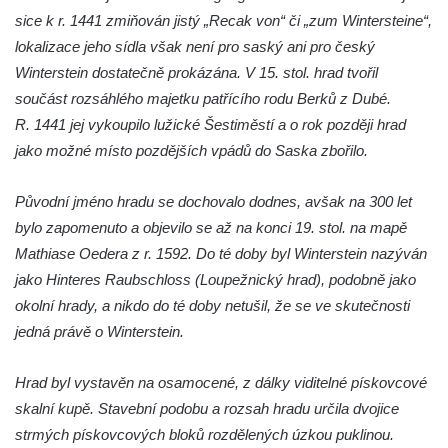
Hrad Větrov (Winterstein)
sice k r. 1441 zmiňován jistý „Recak von“ či „zum Wintersteine“,
lokalizace jeho sídla však není pro saský ani pro český
Hrad Blansko
Winterstein dostatečně prokázána. V 15. stol. hrad tvořil
Hrad Mojžíř
součást rozsáhlého majetku patřícího rodu Berků z Dubé.
Hrad Gutštejn
R. 1441 jej vykoupilo lužické Šestiměstí a o rok později hrad
Hrad Valečov
jako možné místo pozdějších vpádů do Saska zbořilo.
Hrad Valdštejn
Původní jméno hradu se dochovalo dodnes, avšak na 300 let
Rousínovský hrádek
bylo zapomenuto a objevilo se až na konci 19. stol. na mapě
Vlčí hrádek
Mathiase Oedera z r. 1592. Do té doby byl Winterstein nazýván
Hrad Švamberk (Krasíkov)
jako Hinteres Raubschloss (Loupežnický hrad), podobně jako
Hrad Štěpanice
okolní hrady, a nikdo do té doby netušil, že se ve skutečnosti
Hrad Drábské světničky
jedná právě o Winterstein.
Hrad Rotštejn
Hrad byl vystavěn na osamocené, z dálky viditelné pískovcové
Hrad Klamorna
skalní kupě. Stavební podobu a rozsah hradu určila dvojice
Hrad Starý Rybník (Altenteich)
strmých pískovcových bloků rozdělených úzkou puklinou.