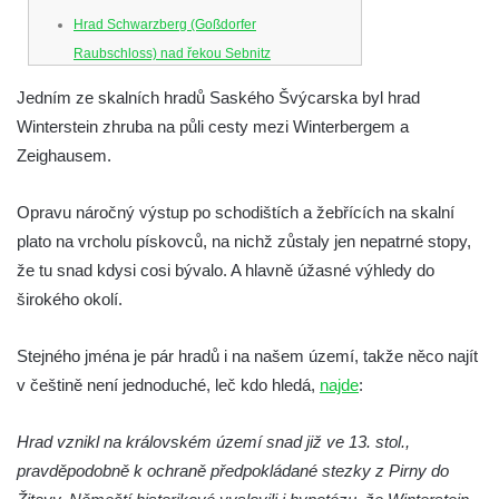
Hrad Schwarzberg (Goßdorfer
Raubschloss) nad řekou Sebnitz
Hrad Neurathen na Bastei
Jedním ze skalních hradů Saského Švýcarska byl hrad
Hrad Šebín
Winterstein zhruba na půli cesty mezi Winterbergem a
Zeighausem.
Hrad Litoměřice
Hrad Skalka u Vlastislavi
Opravu náročný výstup po schodištích a žebřících na skalní
Hrad Kostomlaty
plato na vrcholu pískovců, na nichž zůstaly jen nepatrné stopy,
Tvrz Brozany nad Ohří
že tu snad kdysi cosi bývalo. A hlavně úžasné výhledy do
Hrad Košťálov
širokého okolí.
Tvrz Měrunice
Stejného jména je pár hradů i na našem území, takže něco najít
Tvrz Libčeves
v češtině není jednoduché, leč kdo hledá,
najde
:
Tvrz Kuřívody
Tvrz Tlustec (Velký Valtinov)
Hrad vznikl na královském území snad již ve 13. stol.,
Hrad Litýš
pravděpodobně k ochraně předpokládané stezky z Pirny do