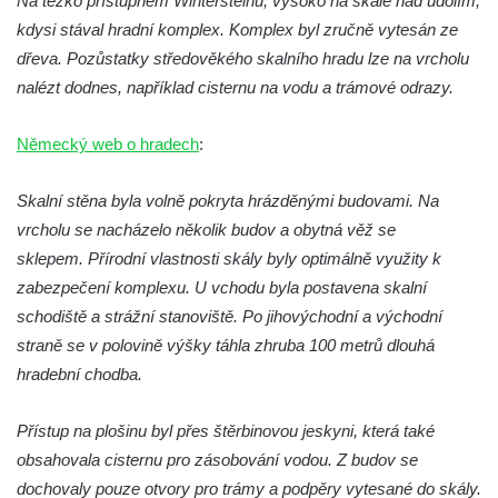
Na těžko přístupném Wintersteinu, vysoko na skále nad údolím,
kdysi stával hradní komplex. Komplex byl zručně vytesán ze
dřeva. Pozůstatky středověkého skalního hradu lze na vrcholu
nalézt dodnes, například cisternu na vodu a trámové odrazy.
Německý web o hradech
:
Skalní stěna byla volně pokryta hrázděnými budovami. Na
vrcholu se nacházelo několik budov a obytná věž se
sklepem. Přírodní vlastnosti skály byly optimálně využity k
zabezpečení komplexu. U vchodu byla postavena skalní
schodiště a strážní stanoviště. Po jihovýchodní a východní
straně se v polovině výšky táhla zhruba 100 metrů dlouhá
hradební chodba.
Přístup na plošinu byl přes štěrbinovou jeskyni, která také
obsahovala cisternu pro zásobování vodou. Z budov se
dochovaly pouze otvory pro trámy a podpěry vytesané do skály.