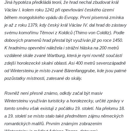
Jiná hypotéza předkládá teorii, že hrad nechal zbudovat král
Hrad Krásný Buk (Schönbuch) u Krásné
Václav I. kolem roku 1241 při opevňování českého území
Lípy
během mongolského vpádu do Evropy. První písemná zmínka
je až z roku 1379, kdy český král Václav IV. dal hrad do zástavy
Kamenický hrad na Zámeckém vrchu –
svému komořímu Těmovi z Koldiců (Thimo von Colditz). Podle
Česká Kamenice
dobových pramenů hrad přestal být využíván již po roce 1450.
Horní Hrad, řečený Hauenštejn, okres
K hradnímu opevnění náležela i strážní hláska na 200 metrů
Karlovy Vary
vzdálené skále zvané Wartburg, která je nyní rovněž součástí
Hrad Hartenberg (Hřebeny)
zdejší horolezecké skalní oblasti. Asi 400 metrů severozápadně
Hrad Přimda (Pfraumberg)
od Wintersteinu je místo zvané Bärenfanggrube, kde jsou patrné
pozůstatky místnosti, zatesané do skály.
Rovněž není přesně známo, odkdy začal být masiv
Wintersteinu využíván turisticky a horolezecky, určité zprávy v
tomto směru však existují z počátku 19. století. Na přelomu 18.
a 19. století se místo stalo také předmětem zájmu německých
romantických malířů. Prvním známým zobrazením