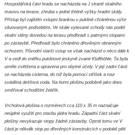
Hrad Egerberk (Lestkov)
Hospodářská část hradu se nacházela na J straně skalního
Hrad Perštejn (Borschenstein)
masivu na terase, zhruba v jedné třetině výšky hradní skály.
Přístup byl zajištěn vstupní brankou v puklině chráněnou výše
Tvrz Šumburk
situovaným podsebitím. Ve skále vytesané schody nás podél
Hrad Šumburk (Schönburg)
skalní stěny dovedou na terasu předhradí s patrnými stopami
Hrad Krupka
po zástavbě. Předhradí bylo chráněno dřevěným obranným
Hrad Ronov
ochozem. Původní starší vstup se však nacházel o něco dále k
Tvrz Stranné
V a vedl do vnitřku puklinové jeskyně zvané Klufthöhle. Ta byla
Hrad Zbirohy
uměle zvětšena a upravena pro obytné účely. V její zadní části
se nacházela cisterna, do níž byla pomocí stříšek a rour
Hrad Hřídelík
sváděna dešťová voda. Na horní plošinu podobně jako dnes
Hrad Vrabinec
směřoval schodištní žebřík.
Hrad Starý Falkenburk
Hrad Andělská Hora
Vrcholová plošina o rozměrech cca 110 x 35 m naznačuje
Hrad Milštejn
neúplné využití pro stavbu jádra hradu. Západní část skalní
plošiny nevykazuje stopy žádné zástavby. Oproti tomu ve V
Hrad Kalich
části je několik stop po dřevěných konstrukcích v podobě pěti
Hrad Panna