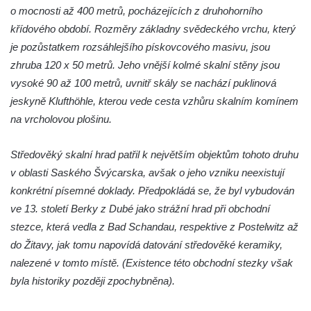
Brtnický hrádek
o mocnosti až 400 metrů, pocházejících z druhohorního
křídového období. Rozměry základny svědeckého vrchu, který
Hrad Trosky
je pozůstatkem rozsáhlejšího pískovcového masivu, jsou
Hrad Kunětická Hora
zhruba 120 x 50 metrů. Jeho vnější kolmé skalní stěny jsou
Hrad Loket
vysoké 90 až 100 metrů, uvnitř skály se nachází puklinová
Skalní hrad Šauenštejn
jeskyně Klufthöhle, kterou vede cesta vzhůru skalním komínem
Hrad Litice u Plzně
na vrcholovou plošinu.
Hrad Buben
Středověký skalní hrad patřil k největším objektům tohoto druhu
Hrad Vlčtejn (Wildenstein)
v oblasti Saského Švýcarska, avšak o jeho vzniku neexistují
Hrad Helfenburk (Hrádek) u Úštěka
konkrétní písemné doklady. Předpokládá se, že byl vybudován
Skalní hrad a poustevna Sloup v Čechách
ve 13. století Berky z Dubé jako strážní hrad při obchodní
Hrad Tolštejn (Tollenstein)
stezce, která vedla z Bad Schandau, respektive z Postelwitz až
do Žitavy, jak tomu napovídá datování středověké keramiky,
Hrad Boršengrýn
nalezené v tomto místě. (Existence této obchodní stezky však
Hrad Hamrštejn (Hammerstein)
byla historiky později zpochybněna).
Hrad Vildštejn (Skalná)
Hrad Frýdštejn (Friedstein)