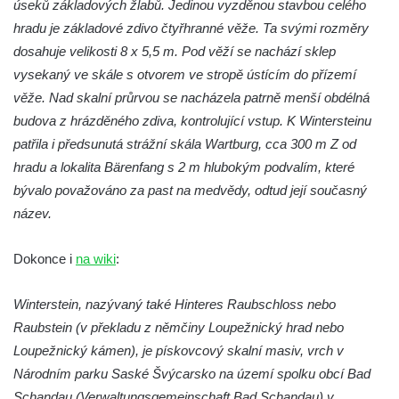
úseků základových žlabů. Jedinou vyzděnou stavbou celého
Hrad Freudenstein (Jáchymov)
hradu je základové zdivo čtyřhranné věže. Ta svými rozměry
Hrad Hněvín
dosahuje velikosti 8 x 5,5 m. Pod věží se nachází sklep
Hrad Hazmburk
vysekaný ve skále s otvorem ve stropě ústícím do přízemí
věže. Nad skalní průrvou se nacházela patrně menší obdélná
Hrad Hungerberg
budova z hrázděného zdiva, kontrolující vstup. K Wintersteinu
Hrad Hartenštejn
patřila i předsunutá strážní skála Wartburg, cca 300 m Z od
Hrad Oparno
hradu a lokalita Bärenfang s 2 m hlubokým podvalím, které
Hrad Děvín (u Hamru na Jezeře)
bývalo považováno za past na medvědy, odtud její současný
Skalní hrad Stohánek
název.
Hrad Fredevald (Pustý zámek) u České
Dokonce i
na wiki
:
Kamenice
Hrad Ostrý (Scharfenstein) u Františkova
Winterstein, nazývaný také Hinteres Raubschloss nebo
nad Ploučnicí
Raubstein (v překladu z němčiny Loupežnický hrad nebo
Hrad Himlštejn
Loupežnický kámen), je pískovcový skalní masiv, vrch v
Skalní hrad Svojkov
Národním parku Saské Švýcarsko na území spolku obcí Bad
Hrad Nejdek
Schandau (Verwaltungsgemeinschaft Bad Schandau) v