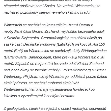
německé spolkové zemi Sasko. Na vrcholu Wintersteinu se
Hrad Rabštejn nad Střelou
nacházejí pozůstatky stejnojmenného skalního hradu.
Hrad Sychrov v Rabštejně
Hrad Hasištejn
Winterstein se nachází na katastrálním území Ostrau v
Hrad Ralsko
neobydlené části Großer Zschand, nejdelšího bezvodého údolí
Chřibský hrádek
v Saském Švýcarsku. Geomorfologicky tato oblast náleží do
saské části Děčínské vrchoviny (Labských pískovců). Asi 150
Hrad Jestřebí (Habichstein)
metrů jižněji od Wintersteinu se nacházejí skály Bärfangwänden
Hrad Roimund
(Bärfangwarte, Bärfangkegel), které převyšují Winterstein o 30
Hrad Kamýk u Litoměřic
metrů. Západně se rozprostírá bezvodé údolí Kleiner Zschand,
Hrad Seeberg
nad jehož okraji se zvedají vrcholy Großer Winterberg a Kleiner
Kyjovský hrádek
Winterberg. Při jižním okraji Winterbergu, oddělená pouze úzkou
skalní průrvou, se nachází mohutná skalní věž
Hrad a klášter Oybin
Wintersteinwächter, která je vyhledávanou horolezeckou
Pevnost Königstein
lokalitou s vyznačenými lezeckými cestami.
Hrad Stolpen
Hrad Hohnstein
Z geologického hlediska se jedná o oblast mořských sedimentů