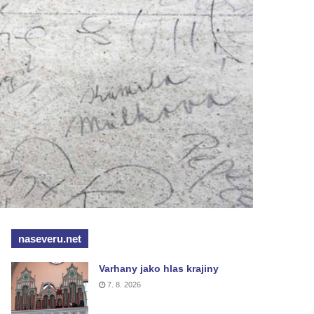
naseveru.net
Varhany jako hlas krajiny
7. 8. 2026