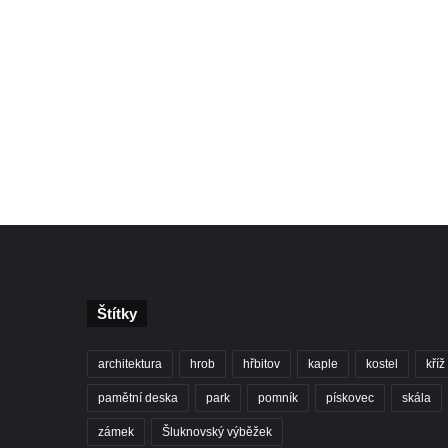
Štítky
architektura
hrob
hřbitov
kaple
kostel
kříž
pamětní deska
park
pomník
pískovec
skála
zámek
Šluknovský výběžek