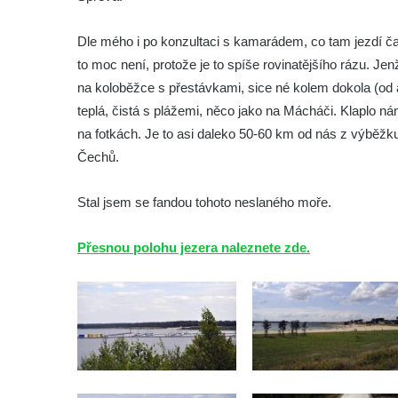
Dle mého i po konzultaci s kamarádem, co tam jezdí čas
to moc není, protože je to spíše rovinatějšího rázu. Jenž
na koloběžce s přestávkami, sice né kolem dokola (od a
teplá, čistá s plážemi, něco jako na Mácháči. Klaplo n
na fotkách. Je to asi daleko 50-60 km od nás z výběžku
Čechů.
Stal jsem se fandou tohoto neslaného moře.
Přesnou polohu jezera naleznete zde.