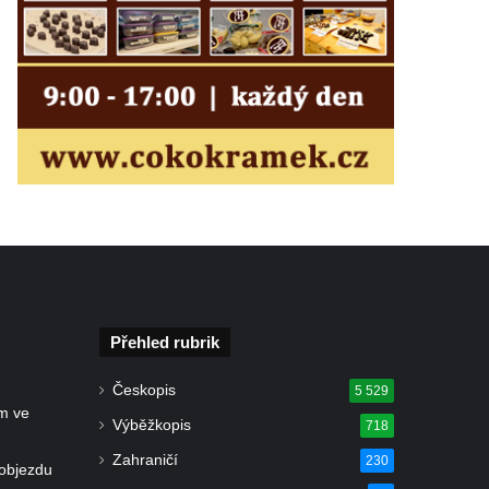
Přehled rubrik
Českopis
5 529
m ve
Výběžkopis
718
Zahraničí
230
objezdu