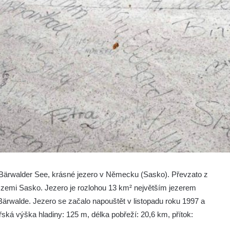
a Bärwalder See, krásné jezero v Německu (Sasko).
Převzato z
 zemi Sasko. Jezero je rozlohou 13 km² největším jezerem
ärwalde. Jezero se začalo napouštět v listopadu roku 1997 a
ská výška hladiny: 125 m, délka pobřeží: 20,6 km, přítok: