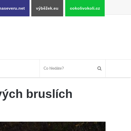
naseveru.net
výběžek.eu
cokolivokoli.cz
vých bruslích