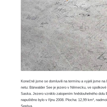
Konečně jsme se domluvili na termínu a vyjeli jsme n
netu: Bärwalder See je jezero v Německu, ve spolkové
Saska. Jezero vzniklo zatopením hnědouhelného dolu B
napuštěno bylo v říjnu 2008. Plocha: 12,99 km², nadmoř
Spréva.