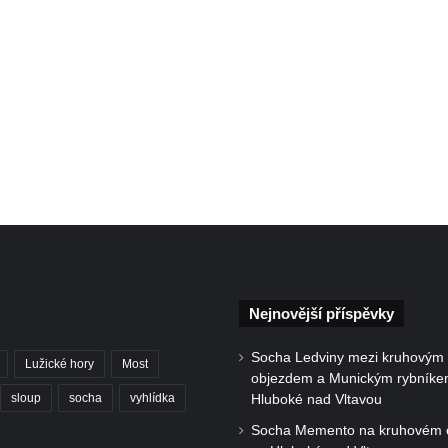
Nejnovější příspěvky
Socha Ledviny mezi kruhovým
Lužické hory
Most
objezdem a Munickým rybníke
sloup
socha
vyhlídka
Hluboké nad Vltavou
Socha Memento na kruhovém 