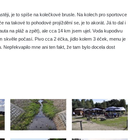
těji, je to spíše na kolečkové brusle. Na kolech pro sportovce
e na takové to pohodové projíždění se, je to akorát. Já to dal i
uta na pláž a zpět), ale cca 14 km jsem ujel. Voda kupodivu
ám skvěle počasí. Pivo cca 2 éčka, jídlo kolem 3 éček, menu je
. Nepřekvapilo mne ani ten fakt, že tam bylo docela dost