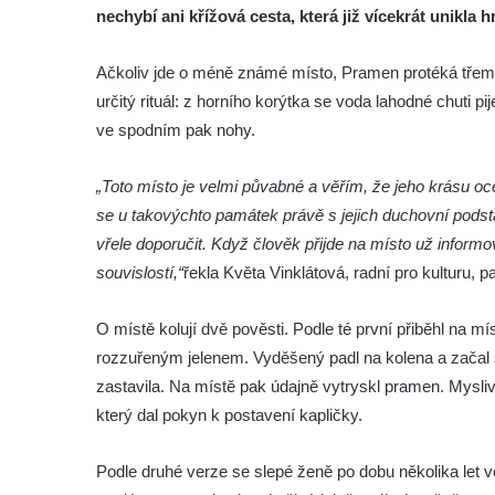
nechybí ani křížová cesta, která již vícekrát unikla h
Ačkoliv jde o méně známé místo, Pramen protéká třemi 
určitý rituál: z horního korýtka se voda lahodné chuti p
ve spodním pak nohy.
„Toto místo je velmi půvabné a věřím, že jeho krásu oc
se u takovýchto památek právě s jejich duchovní podsta
vřele doporučit. Když člověk přijde na místo už infor
souvislostí,“
řekla Květa Vinklátová, radní pro kulturu, 
O místě kolují dvě pověsti. Podle té první přiběhl na 
rozzuřeným jelenem. Vyděšený padl na kolena a začal se
zastavila. Na místě pak údajně vytryskl pramen. Mysl
který dal pokyn k postavení kapličky.
Podle druhé verze se slepé ženě po dobu několika let 