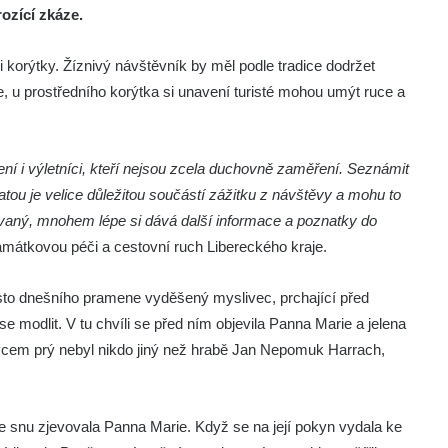
rozící zkáze.
korýtky. Žíznivý návštěvník by měl podle tradice dodržet
ije, u prostředního korýtka si unavení turisté mohou umýt ruce a
ení i výletníci, kteří nejsou zcela duchovně zaměření. Seznámit
tou je velice důležitou součástí zážitku z návštěvy a mohu to
movaný, mnohem lépe si dává další informace a poznatky do
památkovou péči a cestovní ruch Libereckého kraje.
místo dnešního pramene vyděšený myslivec, prchající před
 modlit. V tu chvíli se před ním objevila Panna Marie a jelena
ivcem prý nebyl nikdo jiný než hrabě Jan Nepomuk Harrach,
ve snu zjevovala Panna Marie. Když se na její pokyn vydala ke