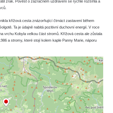
rátil zrak. Pověst o zázračném uzdravení se rychle rozšířila a
vců.
ikla křížová cesta znázorňující čtrnáct zastavení během
lgotě. Ta je údajně nabitá pozitivní duchovní energií. V roce
 na vrchu Kobyla velkou část stromů. Křížová cesta ale zůstala
1986 a stromy, které stojí kolem kaple Panny Marie, náporu