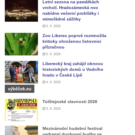
Letní sezona na památkách
vrcholí. Hradozámecká noc
nabídne večerní prohlídky i
mimořádné zážitky
5. 8. 2026
Zoo Liberec poprvé rozmnožila
kriticky ohroženou listovnici
přízračnou
5. 8. 2026
Liberecký kraj zahájil obnovu
historických domů u Vodního
hradu v České Lípě
4. 8. 2026
výběžek.eu
Tolštejnské slavnosti 2026
3. 8. 2026
Mezinárodní hudební festival
varhanní duchovní hudby ve