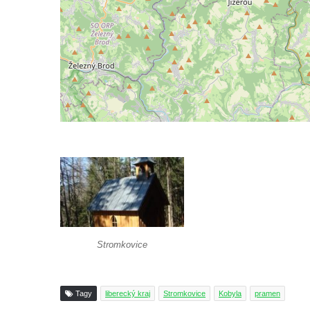
Stromkovice
Tagy
liberecký kraj
Stromkovice
Kobyla
pramen