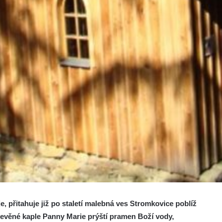
, přitahuje již po staletí malebná ves Stromkovice poblíž
evěné kaple Panny Marie prýští pramen Boží vody,