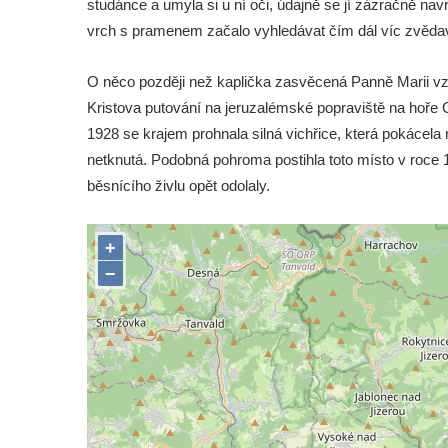
studánce a umyla si u ní oči, údajně se jí zázračně nav
vrch s pramenem začalo vyhledávat čím dál víc zvěda
O něco později než kaplička zasvěcená Panně Marii vzn
Kristova putování na jeruzalémské popraviště na hoře Go
1928 se krajem prohnala silná vichřice, která pokácela
netknutá. Podobná pohroma postihla toto místo v roce 
běsnícího živlu opět odolaly.