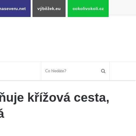
naseveru.net
výběžek.eu
cokolivokoli.cz
uje křížová cesta,
á