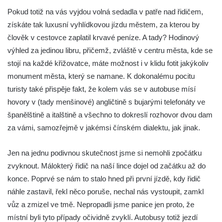
Pokud totiž na vás vyjdou volná sedadla v patře nad řidičem,
získáte tak luxusní vyhlídkovou jízdu městem, za kterou by
člověk v cestovce zaplatil krvavé peníze. A tady? Hodinový
výhled za jedinou libru, přičemž, zvláště v centru města, kde se
stojí na každé křižovatce, máte možnost i v klidu fotit jakýkoliv
monument města, který se namane. K dokonalému pocitu
turisty také přispěje fakt, že kolem vás se v autobuse mísí
hovory v (tady menšinové) angličtině s bujarými telefonáty ve
španělštině a italštině a všechno to dokreslí rozhovor dvou dam
za vámi, samozřejmě v jakémsi čínském dialektu, jak jinak.
Jen na jednu podivnou skutečnost jsme si nemohli zpočátku
zvyknout. Málokterý řidič na naší lince dojel od začátku až do
konce. Poprvé se nám to stalo hned při první jízdě, kdy řidič
náhle zastavil, řekl něco poruše, nechal nás vystoupit, zamkl
vůz a zmizel ve tmě. Nepropadli jsme panice jen proto, že
místní byli tyto případy očividně zvyklí. Autobusy totiž jezdí