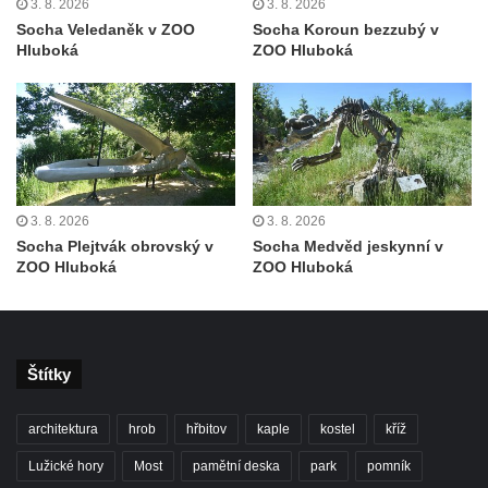
3. 8. 2026
3. 8. 2026
Socha Veledaněk v ZOO
Socha Koroun bezzubý v
Hluboká
ZOO Hluboká
3. 8. 2026
3. 8. 2026
Socha Plejtvák obrovský v
Socha Medvěd jeskynní v
ZOO Hluboká
ZOO Hluboká
Štítky
architektura
hrob
hřbitov
kaple
kostel
kříž
Lužické hory
Most
pamětní deska
park
pomník