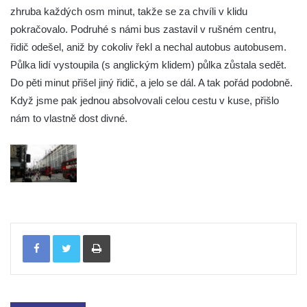
zhruba každých osm minut, takže se za chvíli v klidu
pokračovalo. Podruhé s námi bus zastavil v rušném centru,
řidič odešel, aniž by cokoliv řekl a nechal autobus autobusem.
Půlka lidí vystoupila (s anglickým klidem) půlka zůstala sedět.
Do pěti minut přišel jiný řidič, a jelo se dál. A tak pořád podobně.
Když jsme pak jednou absolvovali celou cestu v kuse, přišlo
nám to vlastně dost divné.
Tisknout