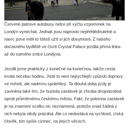
Červené patrové autobusy nelze při výčtu vzpomínek na
Londýn vynechat. Jednak jsou naprosto nepřehlédnutelné a
navíc jsme měli to štěstí užít si jich dosytnosti. Z našeho
dočasného bydliště ve čtvrti Crystal Palace jezdila přímá linka
až do samého srdce Londýna.
Jezdili jsme prakticky z konečné na konečnou, takže cesta
trvala necelou hodinu. Jistě to není nejrychlejší způsob dopravy
ve městě, ale nadmíru spolehlivý. Ta dlouhá doba jízdy je
zaviněna také tím, že hustota zastávek je zhruba dvojnásobná
oproti průměrnému českému městu. Fakt, že polovina zastávek
je na znamení vcelku nic neznamená, protože snad žádná z
nich nebyla nikdy prázdná. Ale co nedostává na rychlosti, získá
člověk, tím spíše cizinec, na jiných věcech.