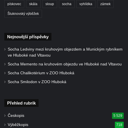
pískovec
skála
sloup
socha
vyhlídka
zámek
Šluknovský výběžek
Nejnovější příspěvky
Socha Ledviny mezi kruhovým objezdem a Munickým rybníkem
ve Hluboké nad Vltavou
Socha Memento na kruhovém objezdu ve Hluboké nad Vltavou
Socha Chalikotérium v ZOO Hluboká
Socha Smilodon v ZOO Hluboká
Přehled rubrik
Českopis
5 529
Výběžkopis
718