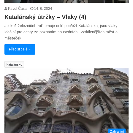
Pavel Časar
14. 6. 2024
Katalánský útržky – Vlaky (4)
Jelikož železniční trať lemuje celé pobřeží Katalánska, jsou vlaky
ideální pro cesty za poznáním sousedních i vzdálenějších měst a
městeček.
Přečíst celé »
katalánsko
Zahraničí