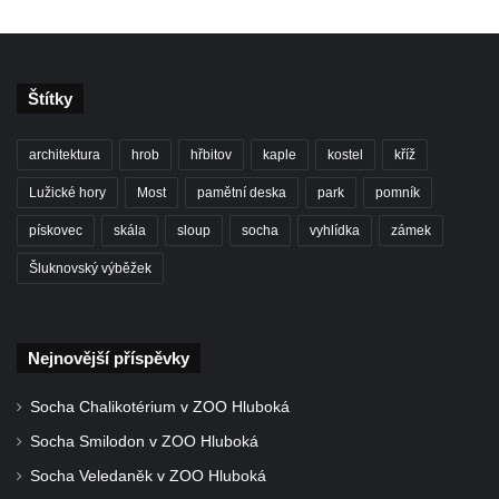
Štítky
architektura
hrob
hřbitov
kaple
kostel
kříž
Lužické hory
Most
pamětní deska
park
pomník
pískovec
skála
sloup
socha
vyhlídka
zámek
Šluknovský výběžek
Nejnovější příspěvky
Socha Chalikotérium v ZOO Hluboká
Socha Smilodon v ZOO Hluboká
Socha Veledaněk v ZOO Hluboká