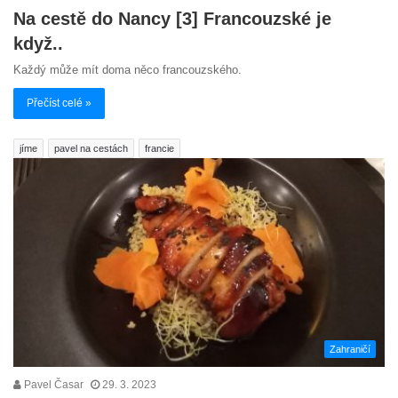
Na cestě do Nancy [3] Francouzské je
když..
Každý může mít doma něco francouzského.
Přečíst celé »
jíme
pavel na cestách
francie
Zahraničí
Pavel Časar
29. 3. 2023