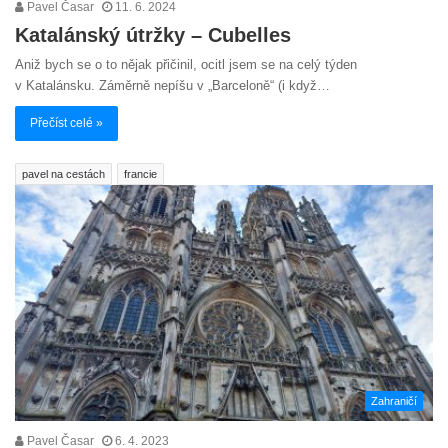
Pavel Časar
11. 6. 2024
Katalánský útržky – Cubelles
Aniž bych se o to nějak přičinil, ocitl jsem se na celý týden
v Katalánsku. Záměrně nepíšu v „Barceloně“ (i když…
Přečíst celé »
pavel na cestách
francie
Zahraničí
Pavel Časar
6. 4. 2023