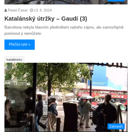
Pavel Časar
13. 6. 2024
Katalánský útržky – Gaudí (3)
Barcelona nebyla hlavním předmětem našeho zájmu, ale samozřejmě
pominout ji nemůžete.
Přečíst celé »
katalánsko
Zahraničí