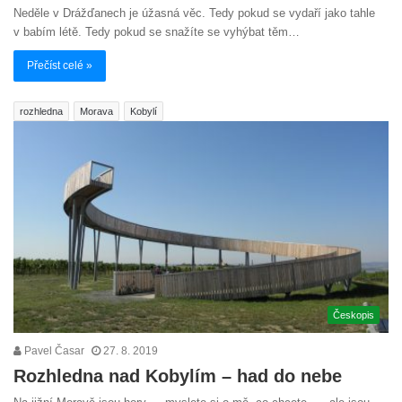
Neděle v Drážďanech je úžasná věc. Tedy pokud se vydaří jako tahle
v babím létě. Tedy pokud se snažíte se vyhýbat těm…
Přečíst celé »
rozhledna
Morava
Kobylí
Českopis
Pavel Časar
27. 8. 2019
Rozhledna nad Kobylím – had do nebe