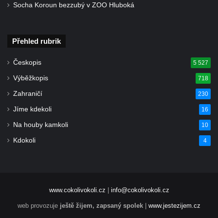
Socha Koroun bezzubý v ZOO Hluboká
Přehled rubrik
Českopis
5 527
Výběžkopis
718
Zahraničí
230
Jíme kdekoli
16
Na houby kamkoli
10
Kdokoli
4
www.cokolivokoli.cz
|
info@cokolivokoli.cz
web provozuje
ještě žijem, zapsaný spolek
|
www.jestezijem.cz