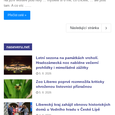
Na jižní Moravě jsou hory … myslete si o mě, co chcete, … ale jsou
tam. A co víc ……
Přečíst celé »
Následující stránka
naseveru.net
Letní sezona na památkách vrcholí.
Hradozámecká noc nabídne večerní
prohlídky i mimořádné zážitky
5. 8. 2026
Zoo Liberec poprvé rozmnožila kriticky
ohroženou listovnici přízračnou
5. 8. 2026
Liberecký kraj zahájil obnovu historických
domů u Vodního hradu v České Lípě