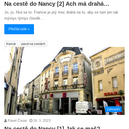
Na cestě do Nancy [2] Ach má drahá…
Jo, jo, říká se to. Francie je prý moc drahá na to, aby se tam jen tak
mýrnyx týrnyx člověk…
Přečíst celé »
francie
pavel na cestách
Zahraničí
Pavel Časar
26. 3. 2023
Na cestě do Nancy [1] Jak se maš?