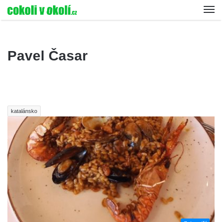
Pavel Časar
katalánsko