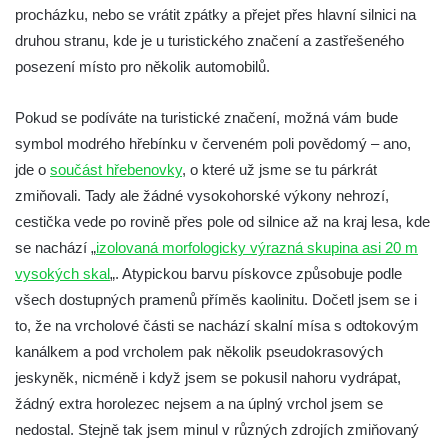
procházku, nebo se vrátit zpátky a přejet přes hlavní silnici na
druhou stranu, kde je u turistického značení a zastřešeného
posezení místo pro několik automobilů.
Pokud se podíváte na turistické značení, možná vám bude
symbol modrého hřebínku v červeném poli povědomý – ano,
jde o
součást hřebenovky
, o které už jsme se tu párkrát
zmiňovali. Tady ale žádné vysokohorské výkony nehrozí,
cestička vede po rovině přes pole od silnice až na kraj lesa, kde
se nachází „
izolovaná morfologicky výrazná skupina asi 20 m
vysokých skal
„. Atypickou barvu pískovce způsobuje podle
všech dostupných pramenů příměs kaolinitu. Dočetl jsem se i
to, že na vrcholové části se nachází skalní mísa s odtokovým
kanálkem a pod vrcholem pak několik pseudokrasových
jeskyněk, nicméně i když jsem se pokusil nahoru vydrápat,
žádný extra horolezec nejsem a na úplný vrchol jsem se
nedostal. Stejně tak jsem minul v různých zdrojích zmiňovaný