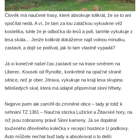
Člověk má naučené trasy, které absolvuje tolikrát, že se to ani
spočítat nedá. A ví, že tam za tou zatáčkou vykoukne věž
kostelíka, tuhle že je odbočka do lesů a polí, tamhle vykukuje z
lesa skála… Jenže kolikrát dokážeme najít volnou minutku,
zastavit, a dojít se podívat, jak to tam vlastně vypadá?
Já si konečně našel čas zastavit se na trase směrem na
Liberec. Kousek od Rynoltic, konkrétně na opačné straně
silnice, než je obec Jítrava, vykukuje na kraji lesa skupina
bělošedých skal, která má údajně připomínat sloní hřbety.
Nejprve jsem ale zamířil do zmíněné obce – tady je totiž k
sehnání TZ 1361 – Naučná stezka Lužické a Žitavské hory, na
níž jsou zobrazeny právě Sloní kameny. Já se dopátral
touženého dřevěného kolečka v recepci hostince U podkovy.
Auto můžete nechat buď tady a absolvovat o to delší