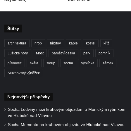
Štítky
architektura
hrob
hřbitov
kaple
kostel
kříž
Lužické hory
Most
pamětní deska
park
pomník
pískovec
skála
sloup
socha
vyhlídka
zámek
Šluknovský výběžek
Nejnovější příspěvky
Socha Ledviny mezi kruhovým objezdem a Munickým rybníkem
ve Hluboké nad Vltavou
Socha Memento na kruhovém objezdu ve Hluboké nad Vltavou