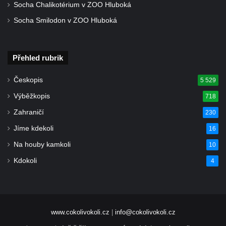
Socha Chalikotérium v ZOO Hluboká
Socha Smilodon v ZOO Hluboká
Přehled rubrik
Českopis
5 529
Výběžkopis
718
Zahraničí
230
Jíme kdekoli
16
Na houby kamkoli
10
Kdokoli
4
www.cokolivokoli.cz
|
info@cokolivokoli.cz