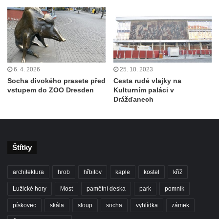
6. 4. 2026
25. 10. 2023
Socha divokého prasete před
Cesta rudé vlajky na
vstupem do ZOO Dresden
Kulturním paláci v
Drážďanech
Štítky
architektura
hrob
hřbitov
kaple
kostel
kříž
Lužické hory
Most
pamětní deska
park
pomník
pískovec
skála
sloup
socha
vyhlídka
zámek