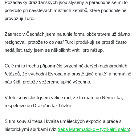
Požadavky drážďanských jsou slyšeny a paradoxně se mi to
potvrdilo při návštěvách místních kebabů, které pochopitelně
provozují Turci.
Zatímco v Čechách jsem na tuhle formu občerstvení už dávno
rezignoval, protože to co
naši
Turci produkují se prostě často
nedá jíst, tady jsem se několikrát vrátil pro nášup.
Celé mi to trochu připomnělo tvrzení některých nadnárodních
řetězců, že východní Evropa má prostě „jiné chutě“ a normálně
nás šidí, protože sežereme úplně všechno.
V této souvislosti jsem velice rád, že to mám do Německa,
respektive do Drážďan tak blízko.
S tím souvisí třeba i kvalita uměleckých expozic a práce s
historickými sbírkami (viz
třeba Matematicko – fyzikální salon
).