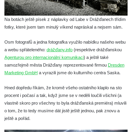
Na botách ještě písek z náplavky od Labe v Drážďanech třídím
fotky, které jsem tam minulý víkend napráskal a nejsem sám.
Osm fotografů a jedna fotografka využilo nabídku našeho webu
a webu spřáteleného:
drážďany.info
(respektive drážďanskou
Agenturou pro internacionální komunikaci
) a ještě také
samozřejmě města Drážďany reprezentované firmou
Dresden
Marketing GmbH
a vyrazili jsme do kulturního centra Saska.
Hned dopředu říkám, že kromě všeho ostatního klaplo na sto
procent i počasí a tak, když jsme se v neděli loučili všichni (a
vlastně skoro pro všechny to byla drážďanská premiéra) mluvili
o tom, že to tedy musíme dát jistě ještě jednou, pak znovu a
ještě a pořád.