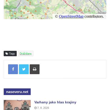
Tagy
Drážďany
Tisknout
naseveru.net
Varhany jako hlas krajiny
7. 8. 2026