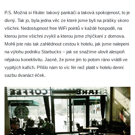
P.S. Možná si říkáte: takový pankáči a taková spokojenost, to je
divný. Tak jo, byla jedna věc ze které jsme byli na prášky skoro
všichni. Nedostupnost free WiFi pointů v každé hospodě, na
kterou jsme všichni zvyklí a kterou jsme zhýčkaní z domova.
Mohli jste nás tak zahlédnout cestou k hotelu, jak jsme nalepeni
na výlohu podniku Starbucks – jak se snažíme ulovit alespoň
nějakou konektivitu. Jasně, že jsme jim to potom ráno vrátili ve
vypitých kafích. Přišlo nám to víc fér než platit v hotelu denní
sazbu dvanáct éček.