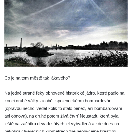
Co je na tom městě tak lákavého?
Na jedné straně řeky obnovené historické jádro, které padlo na
konci druhé války za oběť spojeneckému bombardování
(opravdu nechci vědět kolik to stálo peněz, ani bombardování
ani obnova), na druhé potom živá čtvrť Neustadt, která byla
ještě na začátku devadesátých let vybydlená a kde dnes na
několika čtverečních kilometrech žije neobyčejně kreativní