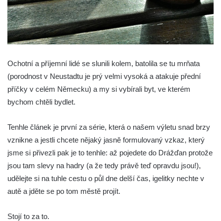
Ochotní a příjemní lidé se slunili kolem, batolila se tu mrňata
(porodnost v Neustadtu je prý velmi vysoká a atakuje přední
příčky v celém Německu) a my si vybírali byt, ve kterém
bychom chtěli bydlet.
Tenhle článek je první za série, která o našem výletu snad brzy
vznikne a jestli chcete nějaký jasně formulovaný vzkaz, který
jsme si přivezli pak je to tenhle: až pojedete do Drážďan protože
jsou tam slevy na hadry (a že tedy právě teď opravdu jsou!),
udělejte si na tuhle cestu o půl dne delší čas, igelitky nechte v
autě a jděte se po tom městě projít.
Stojí to za to.