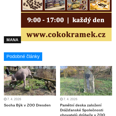
MANA
Podobné články
7. 4. 2026
7. 4. 2026
Socha Býk v ZOO Dresden
Pamětní deska založení
Drážďanské Společnosti
chovatelů drůbeže v ZOO