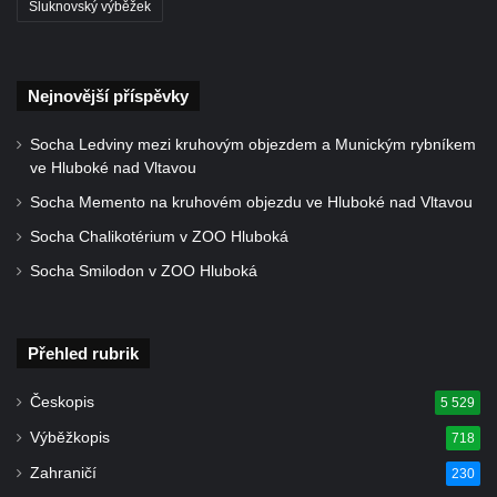
Šluknovský výběžek
Nejnovější příspěvky
Socha Ledviny mezi kruhovým objezdem a Munickým rybníkem
ve Hluboké nad Vltavou
Socha Memento na kruhovém objezdu ve Hluboké nad Vltavou
Socha Chalikotérium v ZOO Hluboká
Socha Smilodon v ZOO Hluboká
Přehled rubrik
Českopis
5 529
Výběžkopis
718
Zahraničí
230