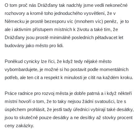
O tom proč nás Drážďany tak nadchly jsme vedli nekonečné
rozhovory a kromě toho jednoduchého vysvětlení, že v
Německu je prostě bezesporu víc (mnohem víc) peněz, je to
ale i aktivním přístupem místních k životu a také tím, že
Drážďany jsou prostě minimálně posledních pětadvacet let
budovány jako město pro lidi.
Poněkud cynicky lze říci, že když tedy nějaké město
vybombardujete, je možné si ho postavit podle momentálních
potřeb, ale ten cit a respekt k minulosti je cítit na každém kroku.
Práce radnice pro rozvoj města je dobře patrná a i když někteří
místní hovoří o tom, že to taky nejsou žádní svatoušci, lze s
úspěchem prohlásit, že jestli tady úředníci vybírají také desátky,
jsou to skutečně pouze desátky a ne desítky až stovky procent
ceny zakázky.