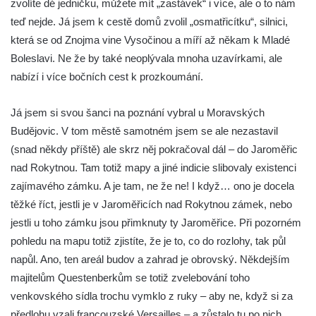
zvolíte dé jedničku, můžete mít „zastávek“ i více, ale o to nám
teď nejde. Já jsem k cestě domů zvolil „osmatřicítku“, silnici,
která se od Znojma vine Vysočinou a míří až někam k Mladé
Boleslavi. Ne že by také neoplývala mnoha uzavírkami, ale
nabízí i více bočních cest k prozkoumání.
Já jsem si svou šanci na poznání vybral u Moravských
Budějovic. V tom městě samotném jsem se ale nezastavil
(snad někdy příště) ale skrz něj pokračoval dál – do Jaroměřic
nad Rokytnou. Tam totiž mapy a jiné indicie slibovaly existenci
zajímavého zámku. A je tam, ne že ne! I když… ono je docela
těžké říct, jestli je v Jaroměřicích nad Rokytnou zámek, nebo
jestli u toho zámku jsou přimknuty ty Jaroměřice. Při pozorném
pohledu na mapu totiž zjistíte, že je to, co do rozlohy, tak půl
napůl. Ano, ten areál budov a zahrad je obrovský. Někdejším
majitelům Questenberkům se totiž zvelebování toho
venkovského sídla trochu vymklo z ruky – aby ne, když si za
předlohu vzali francouzské Versailles – a zůstalo tu po nich