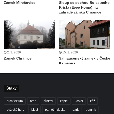
Zámek Mirošovice
Sloup se sochou Bolestného
Krista (Ecce Homo) na
zahradě zámku Chrámce
2. 3. 2026
15. 2. 2026
Zámek Chrámce
Salhausenský zámek v České
Kamenici
Štítky
architektura
hrob
hřbitov
kaple
kostel
kříž
Lužické hory
Most
pamětní deska
park
pomník