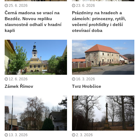
25. 6. 2026
23. 6. 2026
Černá madona se vrací na
Prázdniny na hradech a
Bezděz. Novou repliku
zámcích: princezny, rytíři,
slavnostně odhalí v hradní
večerní prohlídky i delší
kapli
otevírací doba
12. 6. 2026
16. 3. 2026
Zámek Římov
Tvrz Hrobčice
13. 3. 2026
2. 3. 2026