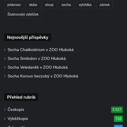
pískovec
skála
sloup
socha
vyhlídka
zámek
Šluknovský výběžek
Nejnovější příspěvky
Socha Chalikotérium v ZOO Hluboká
Socha Smilodon v ZOO Hluboká
Socha Veledaněk v ZOO Hluboká
Socha Koroun bezzubý v ZOO Hluboká
Přehled rubrik
Českopis
5 527
Výběžkopis
718