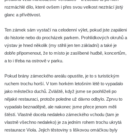
rozmáchlé dílo, které ovšem i přes svou velkost neztrácí jistý
glanc a přívětivost.
Ten zámek sám vystačí na celodenní výlet, pokud jste zapáleni
do historie nebo do procházek parkem. Prohlídkových okruhů a
výstav je hned několik (my stihli jen ten základní) a také je
dobře připomenout, že to místo je zaslíbené hudbě, koncertům,
a to i třeba na ostrově v parku.
Pokud brány zámeckého areálu opustíte, je to s turistickým
ruchem trochu horší. V tom horkém letošním létě to vypadalo
jako městečko duchů. Zvláště, když jsme se poohlíželi po
nějaké restauraci, protože poledne už dávno odbylo. Zprvu to
vypadalo beznadějně, ale nakonec jsme přece jenom měli
štěstí. Vlastně docela nedaleko zámeckého vchodu (tam je
vlastně všechno nedaleko) je za jedním rohem trochu ukrytá
restaurace Viola. Jejich těstoviny s liškovou omáčkou byly