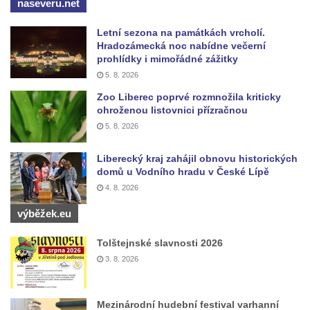
naseveru.net
Letní sezona na památkách vrcholí.
Hradozámecká noc nabídne večerní
prohlídky i mimořádné zážitky
5. 8. 2026
Zoo Liberec poprvé rozmnožila kriticky
ohroženou listovnici přízračnou
5. 8. 2026
Liberecký kraj zahájil obnovu historických
domů u Vodního hradu v České Lípě
4. 8. 2026
výběžek.eu
Tolštejnské slavnosti 2026
3. 8. 2026
Mezinárodní hudební festival varhanní