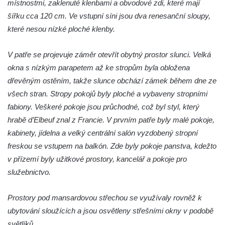
místnostmi, zaklenuté klenbami a obvodové zdi, které mají
Zámek Břeclav (Lundenburg)
šířku cca 120 cm. Ve vstupní síni jsou dva renesanční sloupy,
které nesou nízké ploché klenby.
Zámek Starý Rybník (Altenteich)
Zámek Weesenstein
V patře se projevuje záměr otevřít obytný prostor slunci. Velká
Zámek (a hrad) Tachov
okna s nízkým parapetem až ke stropům byla obložena
Nový zámek Chodová Planá
dřevěným ostěním, takže slunce obchází zámek během dne ze
Zámek Údlice
všech stran. Stropy pokojů byly ploché a vybaveny stropními
fabiony. Veškeré pokoje jsou průchodné, což byl styl, který
Vánoční dům Karlovy Vary (zámek Doubí)
hrabě d’Elbeuf znal z Francie. V prvním patře byly malé pokoje,
Zámek Litvínov (a muzeum)
kabinety, jídelna a velký centrální salón vyzdobený stropní
Zámek Klášterec nad Ohří (a muzeum)
freskou se vstupem na balkón. Zde byly pokoje panstva, kdežto
Zámek Libochovice
v přízemí byly užitkové prostory, kancelář a pokoje pro
Kříž u kostela svatého Jana Nepomuckého
služebnictvo.
u zámku Javorná
Prostory pod mansardovou střechou se využívaly rovněž k
Zámek Liběchov
ubytování sloužících a jsou osvětleny střešními okny v podobě
Zámek Horní Police
světlíků.