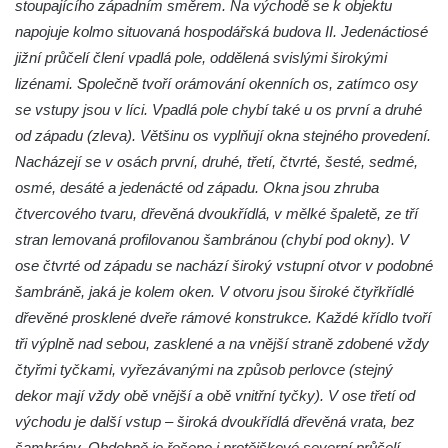
stoupajícího západním směrem. Na východě se k objektu
napojuje kolmo situovaná hospodářská budova II. Jedenáctiosé
jižní průčelí člení vpadlá pole, oddělená svislými širokými
lizénami. Společně tvoří orámování okenních os, zatímco osy
se vstupy jsou v líci. Vpadlá pole chybí také u os první a druhé
od západu (zleva). Většinu os vyplňují okna stejného provedení.
Nacházejí se v osách první, druhé, třetí, čtvrté, šesté, sedmé,
osmé, desáté a jedenácté od západu. Okna jsou zhruba
čtvercového tvaru, dřevěná dvoukřídlá, v mělké špaletě, ze tří
stran lemovaná profilovanou šambránou (chybí pod okny). V
ose čtvrté od západu se nachází široký vstupní otvor v podobné
šambráně, jaká je kolem oken. V otvoru jsou široké čtyřkřídlé
dřevěné prosklené dveře rámové konstrukce. Každé křídlo tvoří
tři výplně nad sebou, zasklené a na vnější straně zdobené vždy
čtyřmi tyčkami, vyřezávanými na způsob perlovce (stejný
dekor mají vždy obě vnější a obě vnitřní tyčky). V ose třetí od
východu je další vstup – široká dvoukřídlá dřevěná vrata, bez
šambrány. Obdobně je řešeno i protějškové severní průčelí,