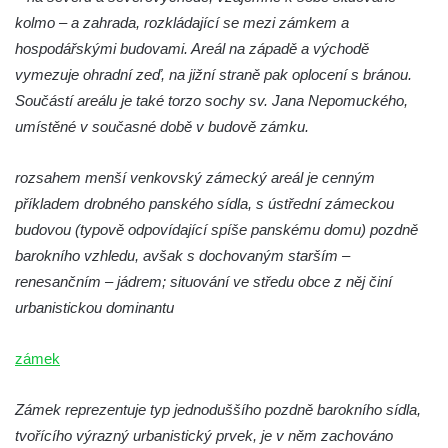
kolmo – a zahrada, rozkládající se mezi zámkem a
hospodářskými budovami. Areál na západě a východě
vymezuje ohradní zeď, na jižní straně pak oplocení s bránou.
Součástí areálu je také torzo sochy sv. Jana Nepomuckého,
umístěné v současné době v budově zámku.
rozsahem menší venkovský zámecký areál je cenným
příkladem drobného panského sídla, s ústřední zámeckou
budovou (typově odpovídající spíše panskému domu) pozdně
barokního vzhledu, avšak s dochovaným starším –
renesančním – jádrem; situování ve středu obce z něj činí
urbanistickou dominantu
zámek
Zámek reprezentuje typ jednoduššího pozdně barokního sídla,
tvořícího výrazný urbanistický prvek, je v něm zachováno