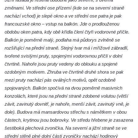
změnami. Ve střední ose přízemí (kde se na severní straně
nachází vchod) je slepé okno a ve střední ose patra je pak
francouzské okno – vstup na balkón. Jde o prodlouženou
obdobu oken patra, kdy obě křídla člení čtyři vodorovné příčle.
Balkón je poměrně malý, podlaha má půdorys zvlněně se
rozšiřující na přední straně. Stejný tvar má i mřížové zábradlí,
tvořené svislými pruty, spojenými vodorovnou příčlí v dolní
čtvrtině. Nahoře jsou pruty vedeny do oblouku a spojené
ozdobným motivem. Zhruba ve čtvrtině druhé shora se pak
mezi pruty nachází pás oválných motivů, opět ozdobně
spojovaných. Balkón spočívá na dvou poměrně masivních
konzolách, které jsou na přední straně zdobené volutou (větší
závit, zavinutý dovnitř, je nahoře, menší závit, zavinutý vně, je
dole). Budova má mansardovou střechu s námětkem v obou
částech, krytinou jsou bobrovky. Ve středu hřebene je zasazena
šestiboká plechová zvonička. Na severní a jižní straně se ve
střední stěně plné dolní části zvoničky nachází hodinový