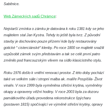
Podještědí
Saběnice.
Zámek Starý Hrozňatov (hrad Kingsberg)
Web Zámeckých sadů Chrámce
:
Zámek Sokolov (Falkenau)
Zámek Jindřichovice
Nejstarší zmínka o zámku je datována k roku 1381 kdy se jeho
Zámek Náchod
majitelem stal Jan Kystra. Tehdy to ještě byla tvrz. Z původní
Zámek Přerov nad Labem
stavby je dochováno pouze přízemí kde byly restaurovány
gotické “ cisterciánské“ klenby. Po roce 1800 se majitelé snažili
uzpůsobit zámek svým představám a tak se celé první patro
změnilo pod francouzským vlivem na sídlo klasicistního stylu.
Roku 1976 došlo k vnitřní renovaci prostor. Z této doby pochází
také ve velkém sále i stropní malba ak. malíře Pospíšila- Život
vinaře. V roce 1999 byla vyměněna střešní krytina, vyměněny
okapy a opraveny věžní hodiny. V roce 2003 byla za dozoru
památkového úřadu provedena rekonstrukce špýcharu
(postaven 1815) spočívající ve výměně střešní krytiny, opravy