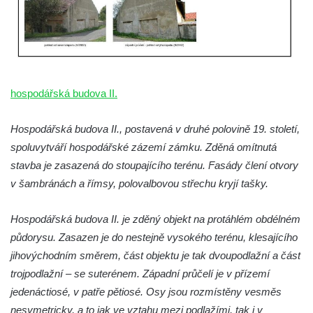
hospodářská budova II.
Hospodářská budova II., postavená v druhé polovině 19. století,
spoluvytváří hospodářské zázemí zámku. Zděná omítnutá
stavba je zasazená do stoupajícího terénu. Fasády člení otvory
v šambránách a římsy, polovalbovou střechu kryjí tašky.
Hospodářská budova II. je zděný objekt na protáhlém obdélném
půdorysu. Zasazen je do nestejně vysokého terénu, klesajícího
jihovýchodním směrem, část objektu je tak dvoupodlažní a část
trojpodlažní – se suterénem. Západní průčelí je v přízemí
jedenáctiosé, v patře pětiosé. Osy jsou rozmístěny vesměs
nesymetricky, a to jak ve vztahu mezi podlažími, tak i v