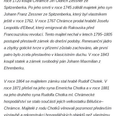
roce 1720 koupil Chrámce Jiří Oldřich Zessner ze
Zámek Postoloprty
Spitzenberka. Po jeho smrti v roce 1745 zdědil majetek jeho syn
Zámek Lišnice
Johann Franz Zessner ze Spitzenberka, který byl vlastníkem
Zámek Rumburk
ještě v roce 1762. V roce 1767 Chrámce prodal hraběti Josefu
Leopoldu d’Elbeuf, který emigroval do Rakouska před
Bývalý zámek Ledebour
Francouzskou revolucí. Tento majitel nechal v letech 1795–1805
Zámek Hořín
postupně přestavět zámek do dnešní podoby. Renesanční jádro
Zámek Boreč
a zbytky gotické tvrze v přízemí zůstalo zachováno, ale první
Zámek Mšené-lázně
patro bylo zcela přestavěno v klasicistním duchu. V roce 1843
Zámek Lenešice
koupil statek a zámek svobodný pán Johann Maxmilian z
Ehrenberku.
Zámek Budenice
Zámek Štáf ve Zlonicích
V roce 1864 se majitelem zámku stal hrabě Rudolf Chotek. V
Zámek Poutnov
roce 1871 přešel na jeho syna Emericha Chotka a v roce 1881
Zámek Mnichovo Hradiště
na jeho druhého syna Rudolfa Chotka ml. Chrámecké
Zámeček u Vysoké Lípy
hospodářství se stalo součástí jejich velkostatku Bělušice–
Chrámce. Majitelé z rodu Chotků věnovali pozornost především
Zámek Chomutov
výstavbě a rekonstrukci hospodářských objektů než vlastnímu
Zámek nad Vysokou Lípou