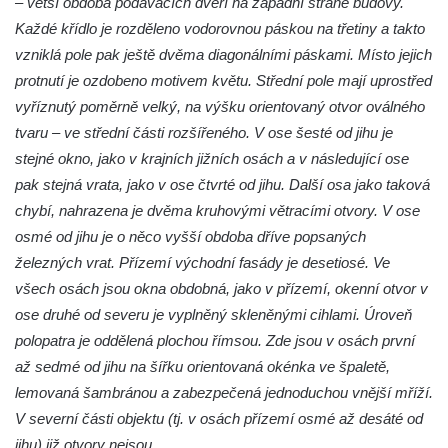
– větší obdoba podávacích dveří na západní straně budovy.
Každé křídlo je rozděleno vodorovnou páskou na třetiny a takto
vzniklá pole pak ještě dvěma diagonálními páskami. Místo jejich
protnutí je ozdobeno motivem květu. Střední pole mají uprostřed
vyříznutý poměrně velký, na výšku orientovaný otvor oválného
tvaru – ve střední části rozšířeného. V ose šesté od jihu je
stejné okno, jako v krajních jižních osách a v následující ose
pak stejná vrata, jako v ose čtvrté od jihu. Další osa jako taková
chybí, nahrazena je dvěma kruhovými větracími otvory. V ose
osmé od jihu je o něco vyšší obdoba dříve popsaných
železných vrat. Přízemí východní fasády je desetiosé. Ve
všech osách jsou okna obdobná, jako v přízemí, okenní otvor v
ose druhé od severu je vyplněný skleněnými cihlami. Úroveň
polopatra je oddělená plochou římsou. Zde jsou v osách první
až sedmé od jihu na šířku orientovaná okénka ve špaletě,
lemovaná šambránou a zabezpečená jednoduchou vnější mříží.
V severní části objektu (tj. v osách přízemí osmé až desáté od
jihu) již otvory nejsou.