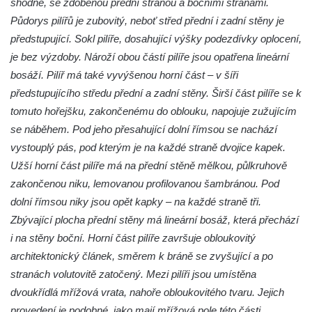
shodně, se zdobenou přední stranou a bočními stranami.
Půdorys pilířů je zubovitý, neboť střed přední i zadní stěny je
předstupující. Sokl pilíře, dosahující výšky podezdívky oplocení,
je bez výzdoby. Nároží obou částí pilíře jsou opatřena lineární
bosáží. Pilíř má také vyvýšenou horní část – v šíři
předstupujícího středu přední a zadní stěny. Širší část pilíře se k
tomuto hořejšku, zakončenému do oblouku, napojuje zužujícím
se náběhem. Pod jeho přesahující dolní římsou se nachází
vystouplý pás, pod kterým je na každé straně dvojice kapek.
Užší horní část pilíře má na přední stěně mělkou, půlkruhově
zakončenou niku, lemovanou profilovanou šambránou. Pod
dolní římsou niky jsou opět kapky – na každé straně tři.
Zbývající plocha přední stěny má lineární bosáž, která přechází
i na stěny boční. Horní část pilíře završuje obloukovitý
architektonický článek, směrem k bráně se zvyšující a po
stranách volutovitě zatočený. Mezi pilíři jsou umístěna
dvoukřídlá mřížová vrata, nahoře obloukovitého tvaru. Jejich
provedení je podobné, jako mají mřížová pole této části