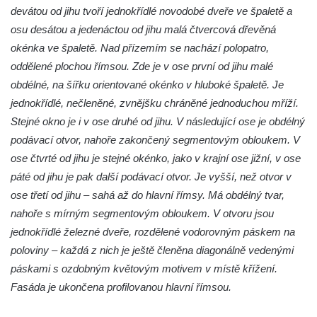
devátou od jihu tvoří jednokřídlé novodobé dveře ve špaletě a
osu desátou a jedenáctou od jihu malá čtvercová dřevěná
okénka ve špaletě. Nad přízemím se nachází polopatro,
oddělené plochou římsou. Zde je v ose první od jihu malé
obdélné, na šířku orientované okénko v hluboké špaletě. Je
jednokřídlé, nečleněné, zvnějšku chráněné jednoduchou mříží.
Stejné okno je i v ose druhé od jihu. V následující ose je obdélný
podávací otvor, nahoře zakončený segmentovým obloukem. V
ose čtvrté od jihu je stejné okénko, jako v krajní ose jižní, v ose
páté od jihu je pak další podávací otvor. Je vyšší, než otvor v
ose třetí od jihu – sahá až do hlavní římsy. Má obdélný tvar,
nahoře s mírným segmentovým obloukem. V otvoru jsou
jednokřídlé železné dveře, rozdělené vodorovným páskem na
poloviny – každá z nich je ještě členěna diagonálně vedenými
páskami s ozdobným květovým motivem v místě křížení.
Fasáda je ukončena profilovanou hlavní římsou.