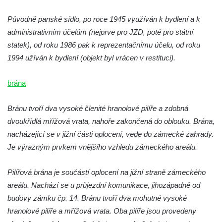
Původně panské sídlo, po roce 1945 využíván k bydlení a k
administrativním účelům (nejprve pro JZD, poté pro státní
statek), od roku 1986 pak k reprezentačnímu účelu, od roku
1994 užíván k bydlení (objekt byl vrácen v restituci).
brána
Bránu tvoří dva vysoké členité hranolové pilíře a zdobná
dvoukřídlá mřížová vrata, nahoře zakončená do oblouku. Brána,
nacházející se v jižní části oplocení, vede do zámecké zahrady.
Je výrazným prvkem vnějšího vzhledu zámeckého areálu.
Pilířová brána je součástí oplocení na jižní straně zámeckého
areálu. Nachází se u průjezdní komunikace, jihozápadně od
budovy zámku čp. 14. Bránu tvoří dva mohutné vysoké
hranolové pilíře a mřížová vrata. Oba pilíře jsou provedeny