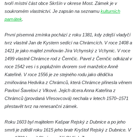
tvoří místní část obce Skršín v okrese Most. Zámek je v
Dolní zámek Teplice nad Metují
soukromém vlastnictví. Je zapsán na seznamu
kulturních
Zámek Teplice
památek
.
Zámek Bílina
První písemná zmínka pochází z roku 1381, kdy zdejší vladyčí
Zámek Roztoky u Prahy
tvrz vlastnil Jan de Kystern sedící na Chrámcích. V roce 1408 a
Zámek Nový Berštejn
1421 je jako majitel zmiňován Jíra Vchynský z Vchynic. V roce
Zámek Cítoliby
1499 vlastnil Chrámce rod z Černčic. Pavel z Černčic odkázal v
Zámek Blšany u Loun
roce 1542 ves i s poplužním dvorem své manželce Anně
Kateřině. V roce 1556 je ze stejného rodu jako dědička
Zámek Nový Hrad v Jimlíně
zmiňována Hedvika z Chrámců, která Chrámce přinesla věnem
Zámek Velké Žernoseky
Pavlovi Šavelovi z Vlkové. Jejich dcera Anna Kateřina z
Zámek Libochovany
Chrámců (provdaná Vřesovcová) nechala v letech 1570–1571
Zámek Neuberk v Mělníku
přestavět tvrz na renesanční zámek.
Zámek Stvolínky
Roku 1603 byl majitelem Kašpar Rejský z Dubnice a po jeho
Červený dům v České Lípě
smrti je zdědil roku 1615 jeho bratr Kryštof Rejský z Dubnice. V
Zámek Janov