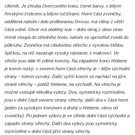
ciferník. Je zhruba čtvercového tvaru, černé barvy, s bílými
římskými číslicemi a bílými ručičkami. Horní část zvoničky,
oddělená nahoře i dole profilovanou římsou, má stěny z větší
části volné. Otvor má obdélný tvar – dolní okraj z obou stran
mírně stoupá do středního hrotu, nahoře se uprostřed zvedá do
půlkruhu. Zvonička má cibulovitou střechu s vysokou štíhlou
špičkou, na níž navazuje vysoký nástavec s makovicí. Ve
střeše jsou dále tři zděné komíny. Na západním konci hřebene
je komín nízký, v severní horní části střechy je – blíže východní
strany – komín vysoký. Další vyšší komín se nachází na jižní
straně střechy – poblíž hřebene, na východě. Na střechu je
možné vstoupit několika výlezy. Dva, symetricky rozmístěné,
jsou v dolní části severní strany střechy, další dva v části horní
(jeden za vysokým komínem a druhý u hřebene, vlevo od
zvoničky). Po jednom výlezu je ve středu dolní části východní a
západní strany střechy. Další dva výlezy jsou symetricky
rozmístěné v dolní části jižní strany střechy.