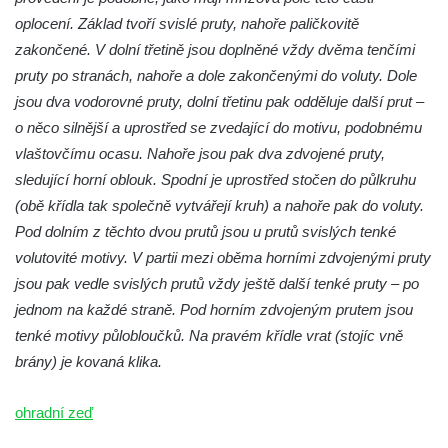
oplocení. Základ tvoří svislé pruty, nahoře paličkovitě
zakončené. V dolní třetině jsou doplněné vždy dvěma tenčími
pruty po stranách, nahoře a dole zakončenými do voluty. Dole
jsou dva vodorovné pruty, dolní třetinu pak odděluje další prut –
o něco silnější a uprostřed se zvedající do motivu, podobnému
vlaštovčímu ocasu. Nahoře jsou pak dva zdvojené pruty,
sledující horní oblouk. Spodní je uprostřed stočen do půlkruhu
(obě křídla tak společně vytvářejí kruh) a nahoře pak do voluty.
Pod dolním z těchto dvou prutů jsou u prutů svislých tenké
volutovité motivy. V partii mezi oběma horními zdvojenými pruty
jsou pak vedle svislých prutů vždy ještě další tenké pruty – po
jednom na každé straně. Pod horním zdvojeným prutem jsou
tenké motivy půlobloučků. Na pravém křídle vrat (stojíc vně
brány) je kovaná klika.
ohradní zeď