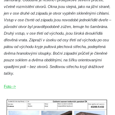
včetně rozmístění otvorů. Okna jsou stejná, jako na jižní straně,
jen v ose druhé od západu je otvor vyplněn skleněnými cihlami.
Vstup v ose čtvrté od západu jsou novodobé jednokřídlé dveře –
původní otvor byl pravděpodobně zúžen, lemuje ho šambrána.
Druhý vstup, v ose třetí od východu, jsou široká dvoukřídlá
dřevěná vrata. Zápraží v úseku od osy třetí od východu po osu
pátou od východu kryje pultová plechová střecha, podepřená
dvěma hranolovými sloupky. Boční západní průčelí je členěné
pouze soklem a dvěma obdélnými, na šířku orientovanými
vpadlými poli – bez otvorů. Sedlovou střechu kryjí drážkové
tašky.
Foto ->