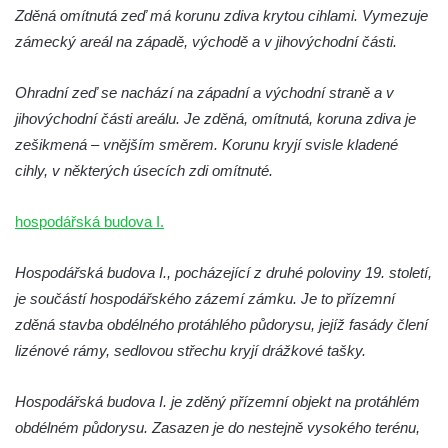
Zděná omítnutá zeď má korunu zdiva krytou cihlami. Vymezuje
zámecký areál na západě, východě a v jihovýchodní části.
Ohradní zeď se nachází na západní a východní straně a v
jihovýchodní části areálu. Je zděná, omítnutá, koruna zdiva je
zešikmená – vnějším směrem. Korunu kryjí svisle kladené
cihly, v některých úsecích zdi omítnuté.
hospodářská budova I.
Hospodářská budova I., pocházející z druhé poloviny 19. století,
je součástí hospodářského zázemí zámku. Je to přízemní
zděná stavba obdélného protáhlého půdorysu, jejíž fasády člení
lizénové rámy, sedlovou střechu kryjí drážkové tašky.
Hospodářská budova I. je zděný přízemní objekt na protáhlém
obdélném půdorysu. Zasazen je do nestejně vysokého terénu,