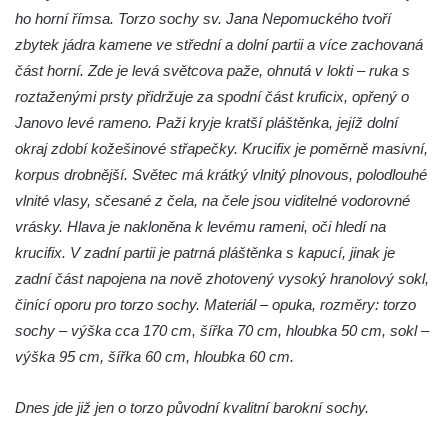
ho horní římsa. Torzo sochy sv. Jana Nepomuckého tvoří
zbytek jádra kamene ve střední a dolní partii a více zachovaná
část horní. Zde je levá světcova paže, ohnutá v lokti – ruka s
roztaženými prsty přidržuje za spodní část kruficix, opřený o
Janovo levé rameno. Paži kryje kratší pláštěnka, jejíž dolní
okraj zdobí kožešinové střapečky. Krucifix je poměrně masivní,
korpus drobnější. Světec má krátký vlnitý plnovous, polodlouhé
vlnité vlasy, sčesané z čela, na čele jsou viditelné vodorovné
vrásky. Hlava je nakloněna k levému rameni, oči hledí na
krucifix. V zadní partii je patrná pláštěnka s kapucí, jinak je
zadní část napojena na nově zhotovený vysoký hranolový sokl,
činící oporu pro torzo sochy. Materiál – opuka, rozměry: torzo
sochy – výška cca 170 cm, šířka 70 cm, hloubka 50 cm, sokl –
výška 95 cm, šířka 60 cm, hloubka 60 cm.
Dnes jde již jen o torzo původní kvalitní barokní sochy.