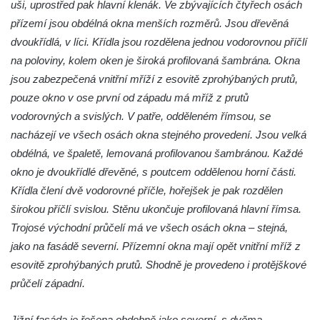
uši, uprostřed pak hlavní klenák. Ve zbývajících čtyřech osách
přízemí jsou obdélná okna menších rozměrů. Jsou dřevěná
dvoukřídlá, v líci. Křídla jsou rozdělena jednou vodorovnou příčlí
na poloviny, kolem oken je široká profilovaná šambrána. Okna
jsou zabezpečená vnitřní mříží z esovitě zprohýbaných prutů,
pouze okno v ose první od západu má mříž z prutů
vodorovných a svislých. V patře, odděleném římsou, se
nacházejí ve všech osách okna stejného provedení. Jsou velká
obdélná, ve špaletě, lemovaná profilovanou šambránou. Každé
okno je dvoukřídlé dřevěné, s poutcem oddělenou horní části.
Křídla člení dvě vodorovné příčle, hořejšek je pak rozdělen
širokou příčlí svislou. Stěnu ukončuje profilovaná hlavní římsa.
Trojosé východní průčelí má ve všech osách okna – stejná,
jako na fasádě severní. Přízemní okna mají opět vnitřní mříž z
esovitě zprohýbaných prutů. Shodně je provedeno i protějškové
průčelí západní.
Jižní fasáda je řešena obdobně jako severní, s dvěma