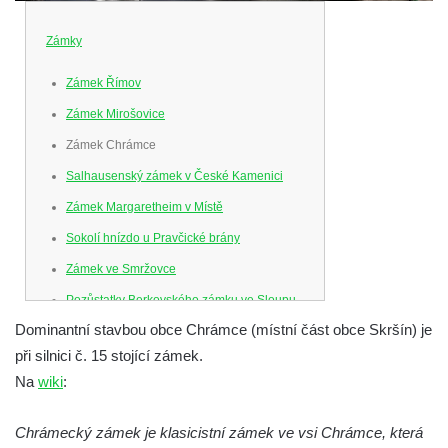
Zámky
Zámek Římov
Zámek Mirošovice
Zámek Chrámce
Salhausenský zámek v České Kamenici
Zámek Margaretheim v Místě
Sokolí hnízdo u Pravčické brány
Zámek ve Smržovce
Pozůstatky Berkovského zámku ve Sloupu
v Čechách
Dominantní stavbou obce Chrámce (místní část obce Skršín) je
při silnici č. 15 stojící zámek.
Letohrádek Ostrov
Na
wiki
:
Horní zámek Teplice nad Metují
Zámek Bischofstein (Skála) v Teplicích nad
Chrámecký zámek je klasicistní zámek ve vsi Chrámce, která
Metují