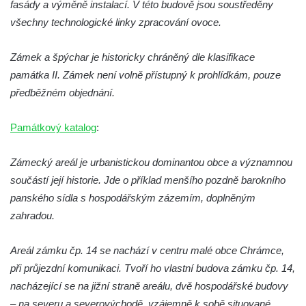
fasády a výměně instalací. V této budově jsou soustředěny
všechny technologické linky zpracování ovoce.
Zámek a špýchar je historicky chráněný dle klasifikace
památka II. Zámek není volně přístupný k prohlídkám, pouze
předběžném objednání.
Památkový katalog
:
Zámecký areál je urbanistickou dominantou obce a významnou
součástí její historie. Jde o příklad menšího pozdně barokního
panského sídla s hospodářským zázemím, doplněným
zahradou.
Areál zámku čp. 14 se nachází v centru malé obce Chrámce,
při průjezdní komunikaci. Tvoří ho vlastní budova zámku čp. 14,
nacházející se na jižní straně areálu, dvě hospodářské budovy
– na severu a severovýchodě, vzájemně k sobě situované