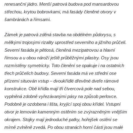
renesanční jádro. Menší patrová budova pod mansardovou
střechou, krytou bobrovkami, má fasády členěné otvory v
šambránách a římsami.
Zámek je patrová zděná stavba na obdélném půdorysu, s
mělkými trojosými rizality uprostřed severního a jižního průčelí.
Severní fasáda je pětiosá, členěná mezipatrovou a hlavní
římsou a u obou nároží ještě průběžnými pilastry. Osy jsou
rozmístěny symetricky. Toto členění se opakuje i na ostatních
třech průčelích budovy. Severní fasáda má ve střední ose
přízemí situován vstup – dvoukřídlé dřevěné dveře rámové
konstrukce. Obě křídla mají tři čtvercová pole nad sebou,
vyplněná zdobně vyřezávanými pásy na způsob perlovce.
Podobně je ozdobena i lišta, kryjící spoj obou křídel. Vstupní
otvor je lemován kamenným ostěním se zvýrazněným vnějším
okrajem. Stojky mají jednoduché patky, hořejšek ostění se
mírně zvlněně zvedá. Po obou stranách horní části jsou malé