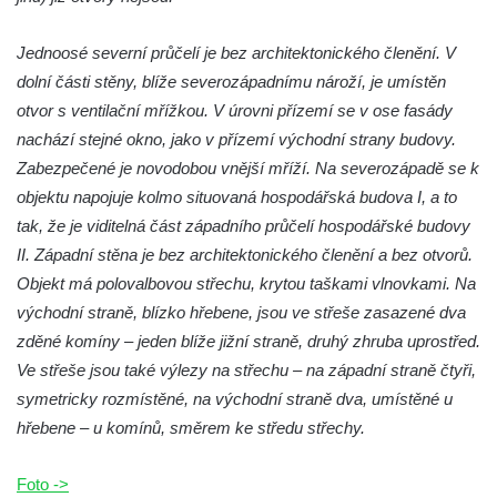
Jednoosé severní průčelí je bez architektonického členění. V
dolní části stěny, blíže severozápadnímu nároží, je umístěn
otvor s ventilační mřížkou. V úrovni přízemí se v ose fasády
nachází stejné okno, jako v přízemí východní strany budovy.
Zabezpečené je novodobou vnější mříží. Na severozápadě se k
objektu napojuje kolmo situovaná hospodářská budova I, a to
tak, že je viditelná část západního průčelí hospodářské budovy
II. Západní stěna je bez architektonického členění a bez otvorů.
Objekt má polovalbovou střechu, krytou taškami vlnovkami. Na
východní straně, blízko hřebene, jsou ve střeše zasazené dva
zděné komíny – jeden blíže jižní straně, druhý zhruba uprostřed.
Ve střeše jsou také výlezy na střechu – na západní straně čtyři,
symetricky rozmístěné, na východní straně dva, umístěné u
hřebene – u komínů, směrem ke středu střechy.
Foto ->