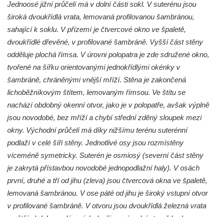
Jednoosé jižní průčelí má v dolní části sokl. V suterénu jsou
široká dvoukřídlá vrata, lemovaná profilovanou šambránou,
sahající k soklu. V přízemí je čtvercové okno ve špaletě,
dvoukřídlé dřevěné, v profilované šambráně. Vyšší část stěny
odděluje plochá římsa. V úrovni polopatra je zde sdružené okno,
tvořené na šířku orientovanými jednokřídlými okénky v
šambráně, chráněnými vnější mříží. Stěna je zakončená
lichoběžníkovým štítem, lemovaným římsou. Ve štítu se
nachází obdobný okenní otvor, jako je v polopatře, avšak výplně
jsou novodobé, bez mříží a chybí střední zděný sloupek mezi
okny. Východní průčelí má díky nižšímu terénu suterénní
podlaží v celé šíři stěny. Jednotlivé osy jsou rozmístěny
víceméně symetricky. Suterén je osmiosý (severní část stěny
je zakrytá přístavbou novodobé jednopodlažní haly). V osách
první, druhé a tří od jihu (zleva) jsou čtvercová okna ve špaletě,
lemovaná šambránou. V ose páté od jihu je široký vstupní otvor
v profilované šambráně. V otvoru jsou dvoukřídlá železná vrata