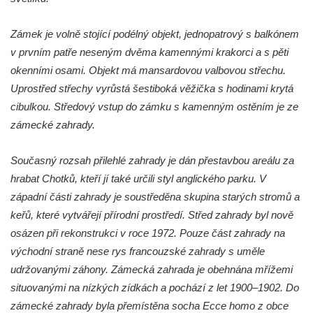
Zámek Felixburg, obec Rašovice
Zámek Semily
Zámek je volně stojící podélný objekt, jednopatrový s balkónem
Zámek Cebiv
v prvním patře neseným dvěma kamennými krakorci a s pěti
okenními osami. Objekt má mansardovou valbovou střechu.
Zámek Rabštejn nad Střelou
Uprostřed střechy vyrůstá šestiboká věžička s hodinami krytá
Zámek Bezdružice
cibulkou. Středový vstup do zámku s kamenným ostěním je ze
Zámek Javorná
zámecké zahrady.
Zámek Zákupy
Hrad a zámek Vartenberk ve Stráži pod
Současný rozsah přilehlé zahrady je dán přestavbou areálu za
Ralskem
hrabat Chotků, kteří jí také určili styl anglického parku. V
západní části zahrady je soustředěna skupina starých stromů a
Zámek Doksy
keřů, které vytvářejí přírodní prostředí. Střed zahrady byl nově
Zámek Zahrádky
osázen při rekonstrukci v roce 1972. Pouze část zahrady na
Zámek Jílové
východní straně nese rys francouzské zahrady s uměle
Zámek Ohrada (Muzeum lesnictví,
udržovanými záhony. Zámecká zahrada je obehnána mřížemi
myslivosti a rybářství)
situovanými na nízkých zídkách a pochází z let 1900–1902. Do
Zámek Pachtů z Rájova v Jablonném v
zámecké zahrady byla přemístěna socha Ecce homo z obce