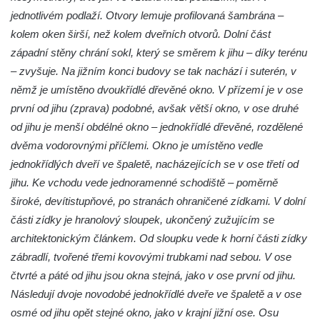
jednotlivém podlaží. Otvory lemuje profilovaná šambrána –
kolem oken širší, než kolem dveřních otvorů. Dolní část
západní stěny chrání sokl, který se směrem k jihu – díky terénu
– zvyšuje. Na jižním konci budovy se tak nachází i suterén, v
němž je umístěno dvoukřídlé dřevěné okno. V přízemí je v ose
první od jihu (zprava) podobné, avšak větší okno, v ose druhé
od jihu je menší obdélné okno – jednokřídlé dřevěné, rozdělené
dvěma vodorovnými příčlemi. Okno je umístěno vedle
jednokřídlých dveří ve špaletě, nacházejících se v ose třetí od
jihu. Ke vchodu vede jednoramenné schodiště – poměrně
široké, devítistupňové, po stranách ohraničené zídkami. V dolní
části zídky je hranolový sloupek, ukončený zužujícím se
architektonickým článkem. Od sloupku vede k horní části zídky
zábradlí, tvořené třemi kovovými trubkami nad sebou. V ose
čtvrté a páté od jihu jsou okna stejná, jako v ose první od jihu.
Následují dvoje novodobé jednokřídlé dveře ve špaletě a v ose
osmé od jihu opět stejné okno, jako v krajní jižní ose. Osu