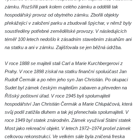
zámku. Rozšířili park kolem celého zámku a oddělili tak
Zámek v Lázních Libverda
hospodářský provoz od obytného zámku. Zbořili objekty
Zámek v Pnětlukách u Podsedic
překážející v založení parku a zbudovali špýchar, v němž byly
Zámek Skalka u Vlastislavi
soustředěny potřebné zemědělské provozy. V následujících
téměř 100 letech nedošlo k zásadním stavebním zásahům ani
Zámek Milešov
na statku a ani v zámku. Zajišťovala se jen běžná údržba.
Zámek Kostomlaty pod Milešovkou
Zámek Chcebuz
V roce 1888 se majiteli stali Carl a Marie Kurchbergerovi z
Zámek Dlažkovice
Prahy. V roce 1898 získal na statku finanční spoluúčast Jan
Zámek Libčeves
Rudolf Čermák a po něm jeho syn Jan Christián. Po okupaci
Sudet byl zámek českým majitelům zabaven a převeden na
Zámek Hrdly
Říšský poštovní úřad. V roce 1945 byli spolumajiteli
Zámek Lovosice
hospodářství Jan Christián Čermák a Marie Chlupáčová, která
Zámek Rynartice
svůj podíl zatížila dluhem a tak jej přenechala spolumajiteli. V
Zámek Velký Valtinov
roce 1949 byl statek znárodněn. Zámek využíval Státní statek
Zámek Nový Falkenburk v Jablonném v
Most jako rekreační objekt. V letech 1972–1974 prošel zámek
Podještědí
celkovou rekonstrukcí. Ve velkém sále byla zničená freska