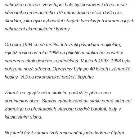
Zámek ve Sloupu v Čechách
nahrazena novou. Ve vstupní hale byl postaven krb na místě
původního renesančního. Při rekonstrukce však došlo i ke
Schmittův zámek Český Dub
škodám, jako bylo vybourání starých kachlových kamen a jejich
Starý zámek Český Dub
nahrazení akumulačními kamny.
Zámek Hrádek u Nechanic
Zámek Markvartice
Od roku 1994 se při restitucích vrátil původním majitelům,
Zámek Česká Kamenice
jejichž rodina od roku 1996 na přilehlém statku hospodaří v
programu ekologického zemědělství. V letech 1997–1998 byla
Zámek Potštejn
pořízena nová střecha. Opraveny byly po 40 letech i zámecké
Zámek Hořice
hodiny. Velkou rekonstrukcí prošel i špýchar.
Zámek Maníkovice
Zámek Lomnice nad Popelkou
Zámek na vyvýšeném skalním podloží je přirozenou
Zámek Lipová
dominantou obce. Stavba vybudovaná na skále nemá sklepení.
Zámek je po přestavbách stavbou pozdně barokní, tedy v
Zámek Ostrov
klasicistním slohu.
Zámek Bynovec
Zámek Nejdek
Nejstarší část zámku tvoří renesanční jádro tvořené čtyřmi
Zámek Daňkov