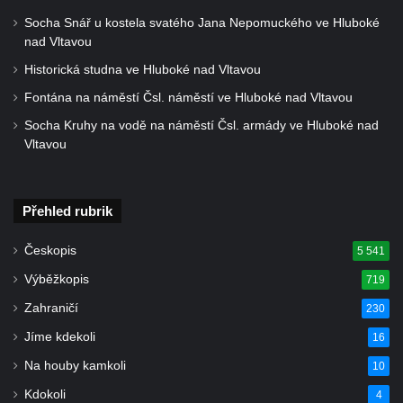
Socha Snář u kostela svatého Jana Nepomuckého ve Hluboké
nad Vltavou
Historická studna ve Hluboké nad Vltavou
Fontána na náměstí Čsl. náměstí ve Hluboké nad Vltavou
Socha Kruhy na vodě na náměstí Čsl. armády ve Hluboké nad
Vltavou
Přehled rubrik
Českopis
5 541
Výběžkopis
719
Zahraničí
230
Jíme kdekoli
16
Na houby kamkoli
10
Kdokoli
4