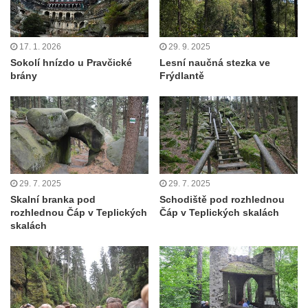
17. 1. 2026
29. 9. 2025
Sokolí hnízdo u Pravčické
Lesní naučná stezka ve
brány
Frýdlantě
29. 7. 2025
29. 7. 2025
Skalní branka pod
Schodiště pod rozhlednou
rozhlednou Čáp v Teplických
Čáp v Teplických skalách
skalách