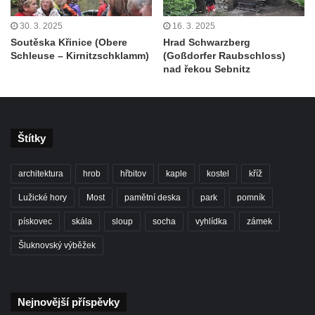
30. 3. 2025
16. 3. 2025
Soutěska Křinice (Obere
Hrad Schwarzberg
Schleuse – Kirnitzschklamm)
(Goßdorfer Raubschloss)
nad řekou Sebnitz
Štítky
architektura
hrob
hřbitov
kaple
kostel
kříž
Lužické hory
Most
pamětní deska
park
pomník
pískovec
skála
sloup
socha
vyhlídka
zámek
Šluknovský výběžek
Nejnovější příspěvky