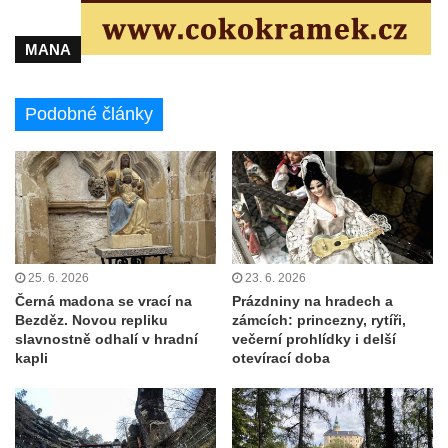
MANA
Podobné články
25. 6. 2026
23. 6. 2026
Černá madona se vrací na
Prázdniny na hradech a
Bezděz. Novou repliku
zámcích: princezny, rytíři,
slavnostně odhalí v hradní
večerní prohlídky i delší
kapli
otevírací doba