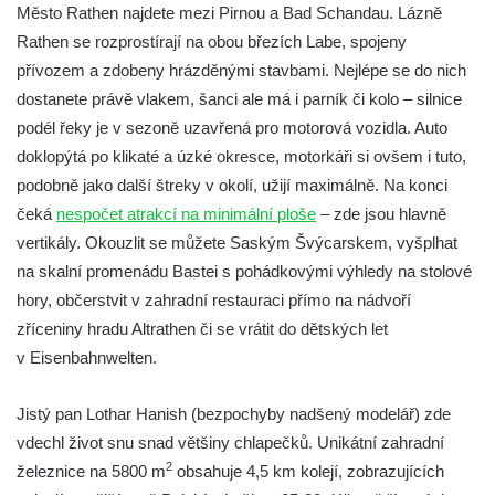
Město Rathen najdete mezi Pirnou a Bad Schandau. Lázně
Rathen se rozprostírají na obou březích Labe, spojeny
přívozem a zdobeny hrázděnými stavbami. Nejlépe se do nich
dostanete právě vlakem, šanci ale má i parník či kolo – silnice
podél řeky je v sezoně uzavřená pro motorová vozidla. Auto
doklopýtá po klikaté a úzké okresce, motorkáři si ovšem i tuto,
podobně jako další štreky v okolí, užijí maximálně.
Na konci
čeká
nespočet atrakcí na minimální ploše
– zde jsou hlavně
vertikály. Okouzlit se můžete Saským Švýcarskem, vyšplhat
na skalní promenádu Bastei s pohádkovými výhledy na stolové
hory, občerstvit v zahradní restauraci přímo na nádvoří
zříceniny hradu Altrathen či se vrátit do dětských let
v Eisenbahnwelten.
Jistý pan Lothar Hanish (bezpochyby nadšený modelář) zde
vdechl život snu snad většiny chlapečků. Unikátní zahradní
2
železnice na 5800 m
obsahuje 4,5 km kolejí, zobrazujících