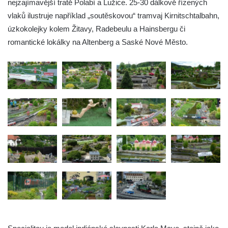
nejzajímavější tratě Polabí a Lužice. 25-30 dálkově řízených
vlaků ilustruje například „soutěskovou“ tramvaj Kirnitschtalbahn,
úzkokolejky kolem Žitavy, Radebeulu a Hainsbergu či
romantické lokálky na Altenberg a Saské Nové Město.