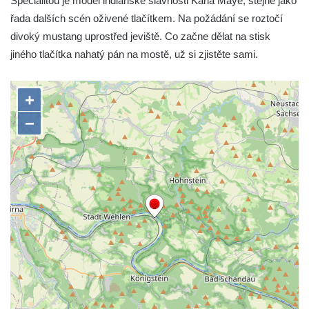
Specialitou je model indiánské slavnosti Karla Maye, stejně jako
řada dalších scén oživené tlačítkem. Na požádání se roztočí
divoký mustang uprostřed jeviště. Co začne dělat na stisk
jiného tlačítka nahatý pán na mostě, už si zjistěte sami.