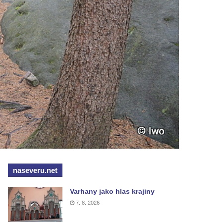
naseveru.net
Varhany jako hlas krajiny
7. 8. 2026