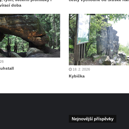
vírací doba
026
Kuhstall
18. 2. 2026
Kybička
Nejnovější příspěvky