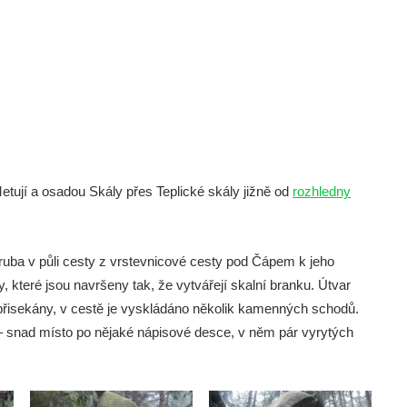
etují a osadou Skály přes Teplické skály jižně od
rozhledny
Zhruba v půli cesty z vrstevnicové cesty pod Čápem k jeho
, které jsou navršeny tak, že vytvářejí skalní branku. Útvar
š přisekány, v cestě je vyskládáno několik kamenných schodů.
 – snad místo po nějaké nápisové desce, v něm pár vyrytých