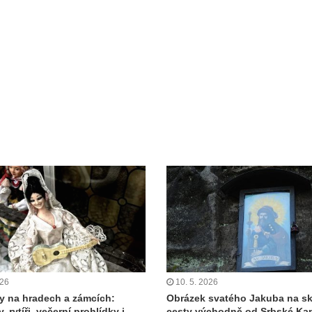
026
10. 5. 2026
y na hradech a zámcích:
Obrázek svatého Jakuba na sk
, rytíři, večerní prohlídky i
cesty východně od Srbské Ka