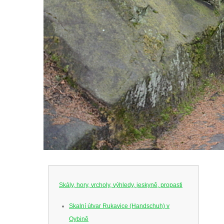
Skály, hory, vrcholy, výhledy, jeskyně, propasti
Skalní útvar Rukavice (Handschuh) v
Oybině