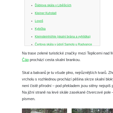
Ďáblova skála v Liběšicích
Kleiner Kuhstall
Lovoš
Kybička
Kleinsteinhöhle (skalní brána a vyhlídka)
Čertova skála v údolí Samoty u Radvance
Skalní branka pod rozhlednou Čáp v
Na trase zelené turistické značky mezi Teplicemi nad M
Teplických skalách
Čáp
prochází cesta skalní brankou.
Schodiště pod rozhlednou Čáp v Teplických
Skal a balvanů je tu všude plno, nejrůznějších tvarů. 
skalách
vrcholu s rozhlednou prochází pěšina skrze skalní bloky
Vyhlídka Lokomotiva v Teplických skalách
není čistě přírodní – pod překladem jsou stěny nejspí
Kamenná brána v Broumovských stěnách
Na jižní straně na levé skále zasekané čtvercové pole
Vyhlídka Koruna v Broumovských stěnách
písmen.
Vyhlídkové místo na cestě k vyhlídce
Koruna v Broumovských stěnách