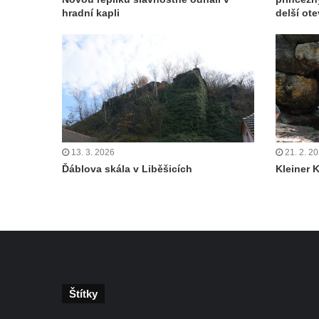
Skála Hrbolec (Piklštejn) u Rybniště
hradní kapli
delší ote
Skalní brána u Milštejna
Boreč
Raná
Lenešický Chlum
Luž
Jeskyně Wildbrethöhle
13. 3. 2026
21. 2. 2
Kleiner Zschirnstein
Ďáblova skála v Liběšicích
Kleiner 
Jeskyně na Slánské hoře ve Slaném
Čertovo kopyto u Jezdecké cesty nad
Tuhnicemi v Karlových Varech
Vyhlídka Muchomůrka na Hostibejku v
Kralupech nad Vltavou
Vyhlídkový altán na Hostibejku v Kralupech
Štítky
nad Vltavou