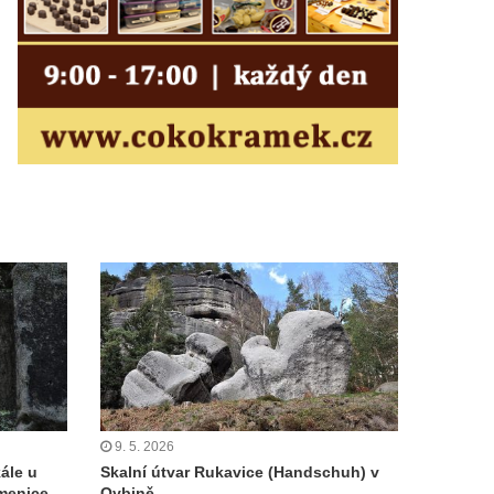
9. 5. 2026
ále u
Skalní útvar Rukavice (Handschuh) v
menice
Oybině