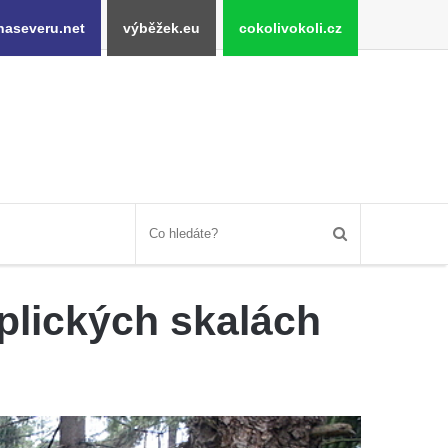
naseveru.net
výběžek.eu
cokolivokoli.cz
plických skalách