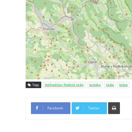
(Saské Švýcarsko)
Jeskyně Idagrotte (Saské Švýcarsko)
Skalní město Nebeská říše u Ostrova
Vyhlídka u symbolického horolezeckého
hřbitova ve skalách Nebeská říše u Ostrova
Skalní věž Doga v Tiských stěnách
Lavička Jiřího Kopeckého v Tiských
stěnách
Tiské stěny
Tagy
Adršpašsko-Teplické skály
turistika
skála
brána
Ledová stěna u Sýrového potoka v
Kyjovském údolí
Tiskno
Jeskyně víl v Kyjovském údolí
Facebook
Twitter
Jeskyně Vinný sklep v Kyjovském údolí
Vyhlídka nad přírodní rezervací Slunečná
stráň u Naučné stezky Pod Vysokým Ostrým