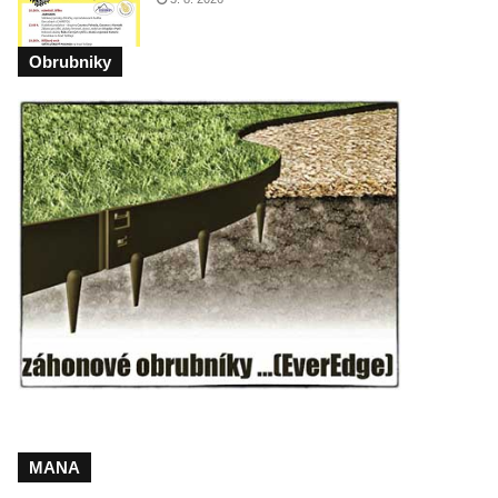
Obrubniky
MANA