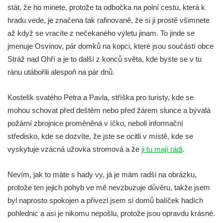
stát, že ho minete, protože ta odbočka na polní cestu, která k
hradu vede, je značena tak rafinovaně, že si ji prostě všimnete
až když se vracíte z nečekaného výletu jinam. To jinde se
jmenuje Osvinov, pár domků na kopci, které jsou součástí obce
Stráž nad Ohří a je to další z konců světa, kde byste se v tu
ránu utábořili alespoň na pár dnů.
Kostelík svatého Petra a Pavla, stříška pro turisty, kde se
mohou schovat před deštěm nebo před žárem slunce a bývalá
požární zbrojnice proměněná v íčko, neboli informační
středisko, kde se dozvíte, že jste se ocitli v místě, kde se
vyskytuje vzácná užovka stromová a že
ji tu mají rádi
.
Nevím, jak to máte s hady vy, já je mám radši na obrázku,
protože ten jejich pohyb ve mě nevzbuzuje důvěru, takže jsem
byl naprosto spokojen a přivezl jsem si domů balíček hadích
pohlednic a asi je nikomu nepošlu, protože jsou opravdu krásné.