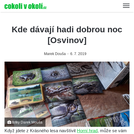
Kde dávají hadi dobrou noc
[Osvinov]
Marek Douša
6. 7. 2019
fotky Darek Mouša
Když jdete z Krásného lesa navštívit
Horní hrad
, může se vám