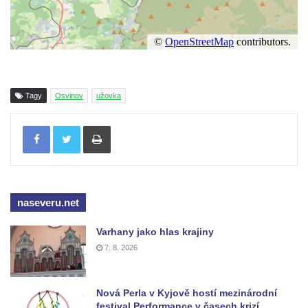
Tagy
Osvinov
užovka
Tisknout
naseveru.net
Varhany jako hlas krajiny
7. 8. 2026
Nová Perla v Kyjově hostí mezinárodní
festival Performance v časech krizí