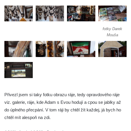
fotky Darek
Mouša
Přivezl jsem si taky fotku obrazu ráje, tedy opravdového ráje
viz. galerie, ráje, kde Adam s Evou hodují a cpou se jablky až
do úplného přecpání. V tom ráji by chtěl žít každej, já bych ho
chtěl mít alespoň na zdi.