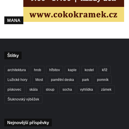
MANA
Štítky
architektura
hrob
hřbitov
kaple
kostel
kříž
Lužické hory
Most
pamětní deska
park
pomník
pískovec
skála
sloup
socha
vyhlídka
zámek
Šluknovský výběžek
Nejnovější příspěvky