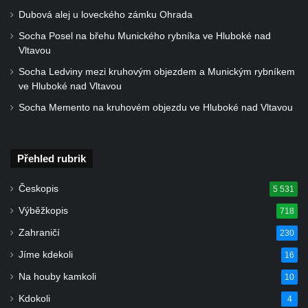
Dubová alej u loveckého zámku Ohrada
Socha Posel na břehu Munického rybníka ve Hluboké nad
Vltavou
Socha Ledviny mezi kruhovým objezdem a Munickým rybníkem
ve Hluboké nad Vltavou
Socha Memento na kruhovém objezdu ve Hluboké nad Vltavou
Přehled rubrik
Českopis
5 531
Výběžkopis
718
Zahraničí
230
Jíme kdekoli
16
Na houby kamkoli
10
Kdokoli
4