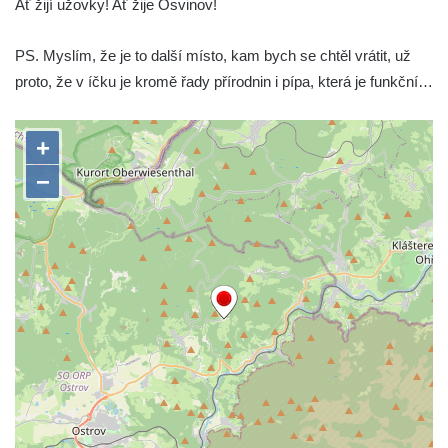
Ať žijí užovky! Ať žije Osvinov!
PS. Myslím, že je to další místo, kam bych se chtěl vrátit, už
proto, že v íčku je kromě řady přírodnin i pípa, která je funkční…