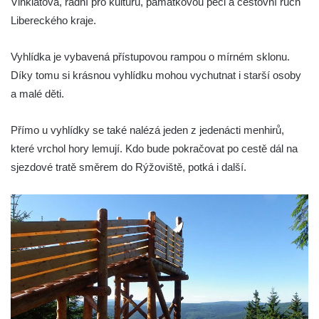
Vinklátová, radní pro kulturu, památkovou péči a cestovní ruch
Libereckého kraje.
Vyhlídka je vybavená přístupovou rampou o mírném sklonu.
Díky tomu si krásnou vyhlídku mohou vychutnat i starší osoby
a malé děti.
Přímo u vyhlídky se také nalézá jeden z jedenácti menhirů,
které vrchol hory lemují. Kdo bude pokračovat po cestě dál na
sjezdové tratě směrem do Rýžoviště, potká i další.