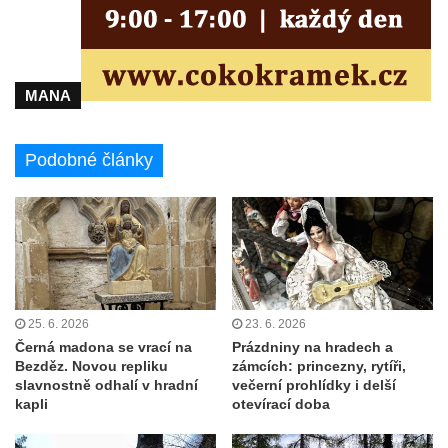
MANA
Podobné články
25. 6. 2026
23. 6. 2026
Černá madona se vrací na
Prázdniny na hradech a
Bezděz. Novou repliku
zámcích: princezny, rytíři,
slavnostně odhalí v hradní
večerní prohlídky i delší
kapli
otevírací doba