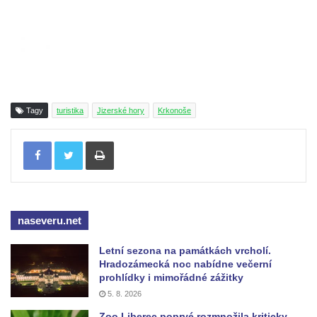
Tagy
turistika
Jizerské hory
Krkonoše
Tisknout
naseveru.net
Letní sezona na památkách vrcholí.
Hradozámecká noc nabídne večerní
prohlídky i mimořádné zážitky
5. 8. 2026
Zoo Liberec poprvé rozmnožila kriticky