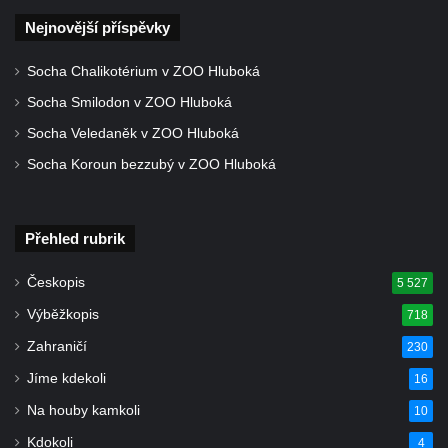
Nejnovější příspěvky
Socha Chalikotérium v ZOO Hluboká
Socha Smilodon v ZOO Hluboká
Socha Veledaněk v ZOO Hluboká
Socha Koroun bezzubý v ZOO Hluboká
Přehled rubrik
Českopis
5 527
Výběžkopis
718
Zahraničí
230
Jíme kdekoli
16
Na houby kamkoli
10
Kdokoli
4