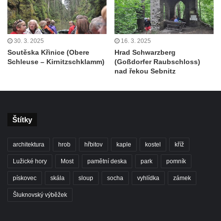
30. 3. 2025
16. 3. 2025
Soutěska Křinice (Obere
Hrad Schwarzberg
Schleuse – Kirnitzschklamm)
(Goßdorfer Raubschloss)
nad řekou Sebnitz
Štítky
architektura
hrob
hřbitov
kaple
kostel
kříž
Lužické hory
Most
pamětní deska
park
pomník
pískovec
skála
sloup
socha
vyhlídka
zámek
Šluknovský výběžek