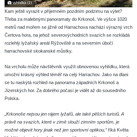
vyhlídka (1)
Kam ještě vyrazit v příjemném pozdním podzimu na výlet?
Třeba za malebnými panoramaty do Krkonoš. Ve výšce 1020
metrů nad mořem se jižně od Harrachova nachází výrazný vrch
Čertova hora, na jehož severovýchodních svazích se rozkládá
rozlehlý lyžařský areál Rýžoviště a na severním úbočí
harrachovské skokanské můstky.
Na vrcholu může návštěvník využít obnovenou vyhlídku, která
umožní krásný výhled téměř na celý Harrachov. Jako na dlani
se tu naskýtá rozhled na panorama západních Krkonoš a
Jizerských hor. Za dobrého počasí je vidět až do sousedního
Polska.
„Krkonoše nejsou jen rájem lyžařů, ale také pěších turistů. A
právě na svazích, které v zimě slouží zimním sportům, je
možné objevit hory jinak než jen sportovní optikou,“
říká Květa