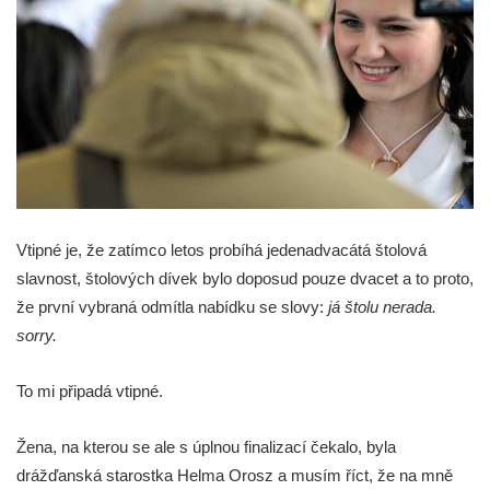
Vtipné je, že zatímco letos probíhá jedenadvacátá štolová
slavnost, štolových dívek bylo doposud pouze dvacet a to proto,
že první vybraná odmítla nabídku se slovy:
já štolu nerada.
sorry.
To mi připadá vtipné.
Žena, na kterou se ale s úplnou finalizací čekalo, byla
drážďanská starostka Helma Orosz a musím říct, že na mně