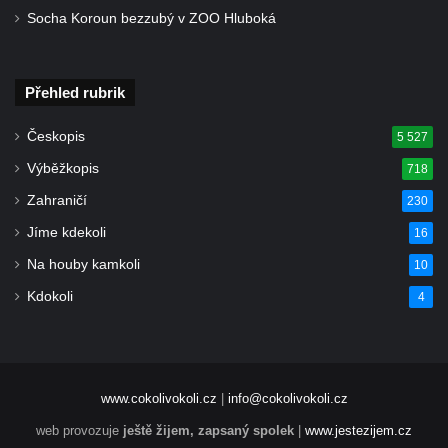
Socha Koroun bezzubý v ZOO Hluboká
Přehled rubrik
Českopis
5 527
Výběžkopis
718
Zahraničí
230
Jíme kdekoli
16
Na houby kamkoli
10
Kdokoli
4
www.cokolivokoli.cz
|
info@cokolivokoli.cz
web provozuje
ještě žijem, zapsaný spolek
|
www.jestezijem.cz