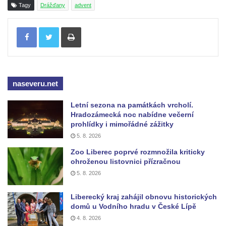
Tagy
Drážďany
advent
Tisknout
naseveru.net
Letní sezona na památkách vrcholí.
Hradozámecká noc nabídne večerní
prohlídky i mimořádné zážitky
5. 8. 2026
Zoo Liberec poprvé rozmnožila kriticky
ohroženou listovnici přízračnou
5. 8. 2026
Liberecký kraj zahájil obnovu historických
domů u Vodního hradu v České Lípě
4. 8. 2026