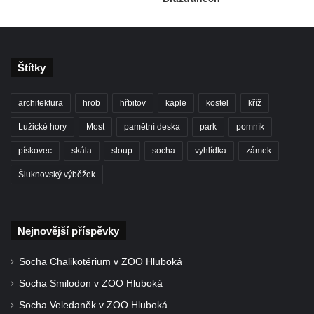
Štítky
architektura
hrob
hřbitov
kaple
kostel
kříž
Lužické hory
Most
pamětní deska
park
pomník
pískovec
skála
sloup
socha
vyhlídka
zámek
Šluknovský výběžek
Nejnovější příspěvky
Socha Chalikotérium v ZOO Hluboká
Socha Smilodon v ZOO Hluboká
Socha Veledaněk v ZOO Hluboká