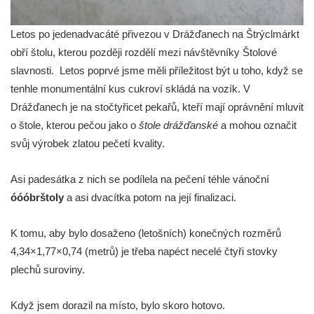
Letos po jedenadvacáté přivezou v Drážďanech na Štrýclmárkt
obří štolu, kterou později rozdělí mezi návštěvníky Štolové
slavnosti. Letos poprvé jsme měli příležitost být u toho, když se
tenhle monumentální kus cukroví skládá na vozík.
V
Drážďanech je na stočtyřicet pekařů, kteří mají oprávnění mluvit
o štole, kterou pečou jako o
štole drážďanské
a mohou označit
svůj výrobek zlatou pečetí kvality.
Asi padesátka z nich se podílela na pečení téhle vánoční
óóóbrštoly
a asi dvacítka potom na její finalizaci.
K tomu, aby bylo dosaženo (letošních) konečných rozměrů
4,34×1,77×0,74 (metrů) je třeba napéct necelé čtyři stovky
plechů suroviny.
Když jsem dorazil na místo, bylo skoro hotovo.