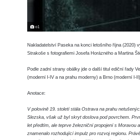
o1
Nakladatelství Paseka na konci letošního října (2020) 
Strakoše s fotografiemi Josefa Horázného a Martina Št
Podle zadní strany obálky jde o další titul ediční řady
(moderní I-IV a na prahu moderny) a Brno (moderní I-II)
Anotace:
V polovině 19. století stála Ostrava na prahu netušen
Slezska, však už byl skryt doslova pod povrchem. Prvn
let předtím, ale teprve železniční propojení s Moravou 
znamenalo rozhodující impulz pro rozvoj regionu. Práv