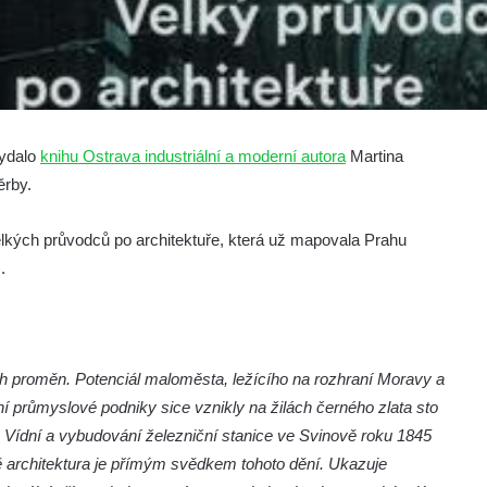
vydalo
knihu Ostrava industriální a moderní autora
Martina
ěrby.
 Velkých průvodců po architektuře, která už mapovala Prahu
.
ých proměn. Potenciál maloměsta, ležícího na rozhraní Moravy a
í průmyslové podniky sice vznikly na žilách černého zlata sto
a Vídní a vybudování železniční stanice ve Sv
inově roku 1845
ě architektura je přímým svědkem tohoto dění. Ukazuje