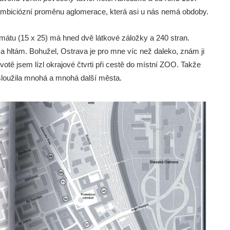
ambiciózní proměnu aglomerace, která asi u nás nemá obdoby.
átu (15 x 25) má hned dvě látkové záložky a 240 stran.
 a hltám. Bohužel, Ostrava je pro mne víc než daleko, znám ji
otě jsem lízl okrajové čtvrti při cestě do místní ZOO. Takže
zasloužila mnohá a mnohá další města.