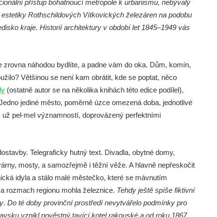
onální přístup bohatnoucí metropole k urbanismu, nebývalý
mní estetiky Rothschildových Vítkovických železáren na podobu
sko kraje. Historií architektury v období let 1845–1949 vás
kde zrovna náhodou bydlíte, a padne vám do oka. Dům, komín,
užilo? Většinou se není kam obrátit, kde se poptat, něco
ly
(ostatně autor se na několika knihách této edice podílel),
e. Jedno jediné město, poměrně úzce omezená doba, jednotlivé
ak už pel-mel významností, doprovázený perfektními
dostavby. Telegraficky hutný text. Divadla, obytné domy,
továrny, mosty, a samozřejmě i těžní věže. A hlavně nepřeskočit
nická idyla a stálo malé městečko, které se mávnutím
 za rozmach regionu mohla železnice.
Tehdy ještě spíše fiktivní
ry
.
Do té doby provinční prostředí nevytvářelo podmínky pro
avsku vznikl pověstný tavící kotel rakouské a od roku 1867