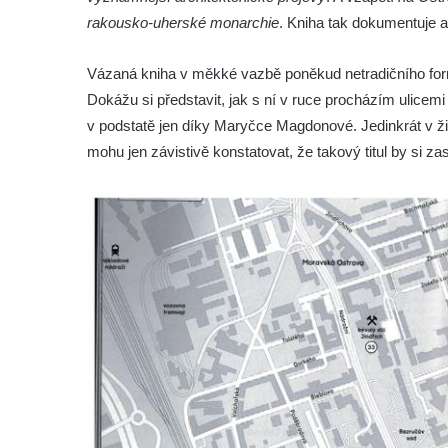
rakousko-uherské monarchie
. Kniha tak dokumentuje 
Vázaná kniha v měkké vazbě poněkud netradičního form
Dokážu si představit, jak s ní v ruce procházím ulicemi
v podstatě jen díky Maryčce Magdonové. Jedinkrát v živ
mohu jen závistivě konstatovat, že takový titul by si 