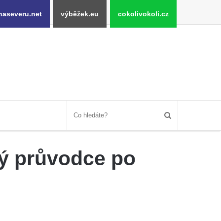
naseveru.net
výběžek.eu
cokolivokoli.cz
ký průvodce po