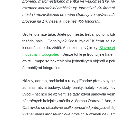
proměnu maloměstského měřítka ve velkoměstské, raci
rozmach industriální architektury, formativní vliv fire
města i meziválečnou proměnu Ostravy ve správní středi
provede na 170 hesel a více než 400 fotografií.
Určitě to znáte také. Jdete po městě, třeba i po tom, 
fasáda, hala… Co to bylo? Kdo tu bydlel? K čemu to slo
kloudného se dozvědět. Ano, existují výjimky.
Slavné vi
Industriální topografie
… Jenže tohle je trochu jiné kaf
čtvrti – mapa se zakreslením jednotlivých objektů a p
černobílými fotografiemi.
Název, adresa, architekti a roky, případné přestavby a 
administrativní budovy, školy, banky, hotely, kostely, 
úvod – nechce se až věřit, že tady kdysi panovala ves
zázračných kolejnic změnilo v „černou Ostravu“. Ano,
Ostravsko se definitivně ocitlo uprostřed průmyslové é
významnější architektonické projevy
. A vzápětí
na Ostr