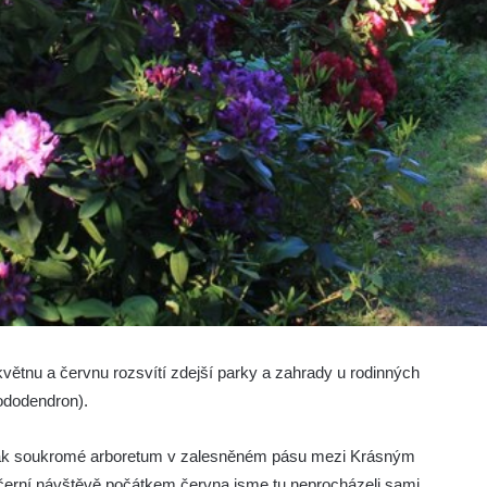
větnu a červnu rozsvítí zdejší parky a zahrady u rodinných
ododendron).
pak soukromé arboretum v zalesněném pásu mezi Krásným
erní návštěvě počátkem června jsme tu neprocházeli sami,