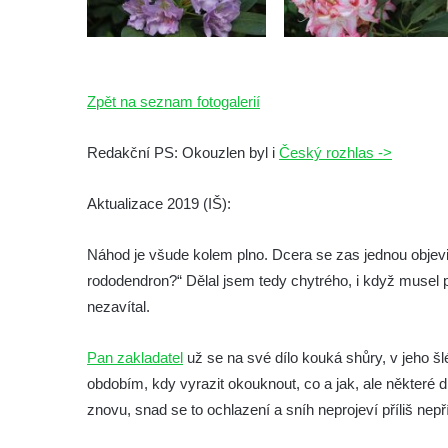
Zpět na seznam fotogalerií
Redakční PS: Okouzlen byl i
Český rozhlas ->
Aktualizace 2019 (IŠ):
Náhod je všude kolem plno. Dcera se zas jednou objevil
rododendron?“ Dělal jsem tedy chytrého, i když musel 
nezavítal.
Pan zakladatel
už se na své dílo kouká shůry, v jeho šl
obdobím, kdy vyrazit okouknout, co a jak, ale některé 
znovu, snad se to ochlazení a sníh neprojeví příliš nep