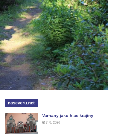
naseveru.net
Varhany jako hlas krajiny
7. 8. 2026