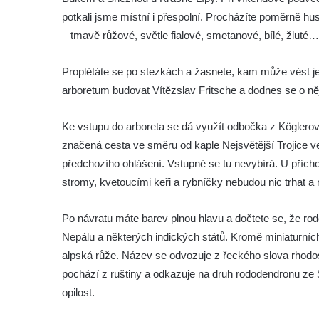
potkali jsme místní i přespolní. Procházíte poměrně 
– tmavě růžové, světle fialové, smetanové, bílé, žluté…
Proplétáte se po stezkách a žasnete, kam může vést je
arboretum budovat Vítězslav Fritsche a dodnes se o ně
Ke vstupu do arboreta se dá využít odbočka z Kögler
značená cesta ve směru od kaple Nejsvětější Trojice 
předchozího ohlášení. Vstupné se tu nevybírá. U přích
stromy, kvetoucími keři a rybníčky nebudou nic trhat a n
Po návratu máte barev plnou hlavu a dočtete se, že rod
Nepálu a některých indických států. Kromě miniaturníc
alpská růže. Název se odvozuje z řeckého slova rhodo
pochází z ruštiny a odkazuje na druh rododendronu ze Si
opilost.