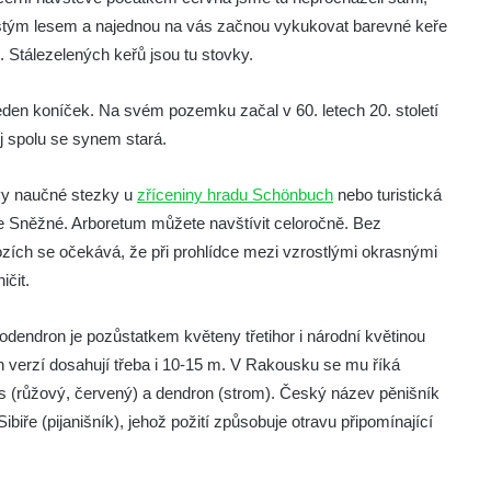
hustým lesem a najednou na vás začnou vykukovat barevné keře
. Stálezelených keřů jsou tu stovky.
den koníček. Na svém pozemku začal v 60. letech 20. století
j spolu se synem stará.
ovy naučné stezky u
zříceniny hradu Schönbuch
nebo turistická
ve Sněžné. Arboretum můžete navštívit celoročně. Bez
ozích se očekává, že při prohlídce mezi vzrostlými okrasnými
ičit.
odendron je pozůstatkem květeny třetihor i národní květinou
h verzí dosahují třeba i 10-15 m. V Rakousku se mu říká
s (růžový, červený) a dendron (strom). Český název pěnišník
biře (pijanišník), jehož požití způsobuje otravu připomínající