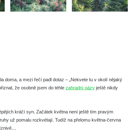
a doma, a mezi řečí padl dotaz – „Nekvete tu v okolí nějaký
přiznat, že osobně jsem do téhle
zahradní oázy
ještě nikdy
épějích kráčí syn. Začátek května není ještě tím pravým
druhy už pomalu rozkvétají. Tudíž na přelomu května-června
říznivě…