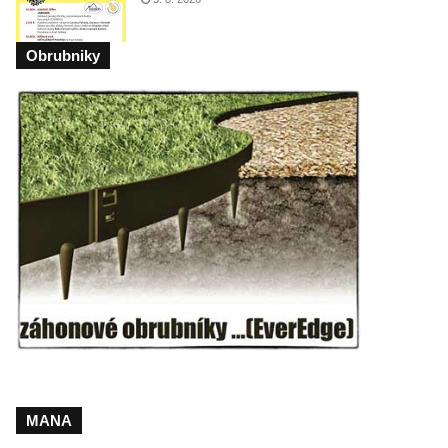
Obrubniky
MANA