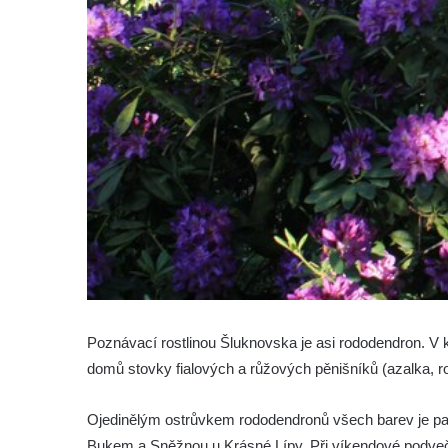
Poznávací rostlinou Šluknovska je asi rododendron. V k
domů stovky fialových a růžových pěnišníků (azalka, r
Ojedinělým ostrůvkem rododendronů všech barev je 
Bukem a Sněžnou u Krásné Lípy. Při víkendové podveč