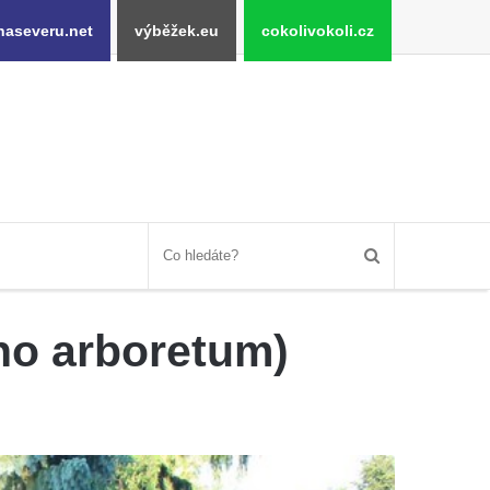
naseveru.net
výběžek.eu
cokolivokoli.cz
ho arboretum)