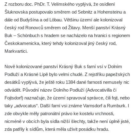
Hrad Jestřebí (Habichstein)
Z rozboru doc. PhDr. T. Velímského vyplývá, že osídlení
Šluknovska postupovalo směrem od Sebnitz a Hohensteinu a
Hrad Roimund
dále od Budyšína a od Löbau. Většinu území ale kolonizoval
Hrad Kamýk u Litoměřic
český rod Ronovců směrem od Žitavy. Menší panství Krásný
Hrad Seeberg
Buk – Schönbuch s hradem se nacházelo na hranici s regionem
Kyjovský hrádek
Českokamenicka, který tehdy kolonizoval jiný český rod,
Hrad a klášter Oybin
Markvartici.
Pevnost Königstein
Nově kolonizované panství Krásný Buk s farní vsí v Dolním
Hrad Stolpen
Podluží a Krásné Lípě bylo velmi chudé. Z rejstříku papežských
Hrad Hohnstein
desátků vyplývá, že ještě roku 1384 dané farnosti nemusely nic
Brtnický hrádek
odvádět. Původní název Dolního Podluží (Advocativilla či
Hrad Trosky
Fojtsdorf) naznačuje, že území spravoval správce, čili fojt, nebo
taky „advocatus“. Další farní vsi známe Varnsdorf a Rumburk. I
Hrad Kunětická Hora
zde obvykle měly patronátní právo ke kostelu vrchnosti,
Hrad Loket
nicméně v obcích byla sídla nižší šlechty, takže není úplně jisté,
Skalní hrad Šauenštejn
zda patřily k sídlům, která měla uživit posádku hradu.
Hrad Litice u Plzně