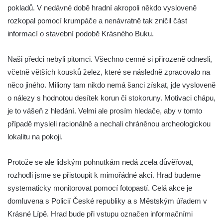
pokladů. V nedávné době hradní akropoli někdo vysloveně
rozkopal pomocí krumpáče a nenávratně tak zničil část
informací o stavební podobě Krásného Buku.
Naši předci nebyli pitomci. Všechno cenné si přirozeně odnesli,
včetně větších kousků želez, které se následně zpracovalo na
něco jiného. Miliony tam nikdo nemá šanci získat, jde vysloveně
o nálezy s hodnotou desítek korun či stokoruny. Motivaci chápu,
je to vášeň z hledání. Velmi ale prosím hledače, aby v tomto
případě mysleli racionálně a nechali chráněnou archeologickou
lokalitu na pokoji.
Protože se ale lidským pohnutkám nedá zcela důvěřovat,
rozhodli jsme se přistoupit k mimořádné akci. Hrad budeme
systematicky monitorovat pomocí fotopastí. Celá akce je
domluvena s Policií České republiky a s Městským úřadem v
Krásné Lípě. Hrad bude při vstupu označen informačními