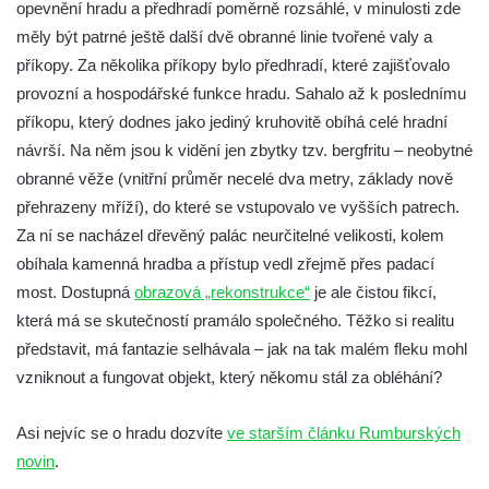
Hrad Valdštejn
opevnění hradu a předhradí poměrně rozsáhlé, v minulosti zde
měly být patrné ještě další dvě obranné linie tvořené valy a
Rousínovský hrádek
příkopy. Za několika příkopy bylo předhradí, které zajišťovalo
Vlčí hrádek
provozní a hospodářské funkce hradu. Sahalo až k poslednímu
Hrad Švamberk (Krasíkov)
příkopu, který dodnes jako jediný kruhovitě obíhá celé hradní
Hrad Štěpanice
návrší. Na něm jsou k vidění jen zbytky tzv. bergfritu – neobytné
Hrad Drábské světničky
obranné věže (vnitřní průměr necelé dva metry, základy nově
Hrad Rotštejn
přehrazeny mříží), do které se vstupovalo ve vyšších patrech.
Za ní se nacházel dřevěný palác neurčitelné velikosti, kolem
Hrad Klamorna
obíhala kamenná hradba a přístup vedl zřejmě přes padací
Hrad Starý Rybník (Altenteich)
most. Dostupná
obrazová „rekonstrukce“
je ale čistou fikcí,
Hrad Egerberk (Lestkov)
která má se skutečností pramálo společného. Těžko si realitu
Hrad Perštejn (Borschenstein)
představit, má fantazie selhávala – jak na tak malém fleku mohl
Tvrz Šumburk
vzniknout a fungovat objekt, který někomu stál za obléhání?
Hrad Šumburk (Schönburg)
Asi nejvíc se o hradu dozvíte
ve starším článku Rumburských
Hrad Krupka
novin
.
Hrad Ronov