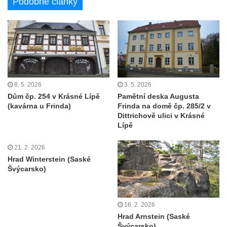
Podobné články
8. 5. 2026
3. 5. 2026
Dům čp. 254 v Krásné Lípě
Pamětní deska Augusta
(kavárna u Frinda)
Frinda na domě čp. 285/2 v
Dittrichově ulici v Krásné
Lípě
21. 2. 2026
Hrad Winterstein (Saské
Švýcarsko)
16. 2. 2026
Hrad Arnstein (Saské
Švýcarsko)