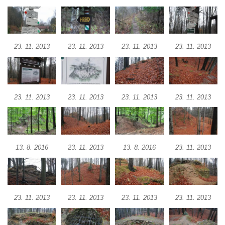
Tvrz Stranné
Hrad Zbirohy
Hrad Hřídelík
23. 11. 2013
23. 11. 2013
23. 11. 2013
23. 11. 2013
Hrad Vrabinec
Hrad Starý Falkenburk
Hrad Andělská Hora
23. 11. 2013
23. 11. 2013
23. 11. 2013
23. 11. 2013
Hrad Milštejn
Hrad Kalich
Hrad Panna
13. 8. 2016
23. 11. 2013
13. 8. 2016
23. 11. 2013
Hrad Freudenstein (Jáchymov)
Hrad Hněvín
Hrad Hazmburk
Hrad Hungerberg
23. 11. 2013
23. 11. 2013
23. 11. 2013
23. 11. 2013
Hrad Hartenštejn