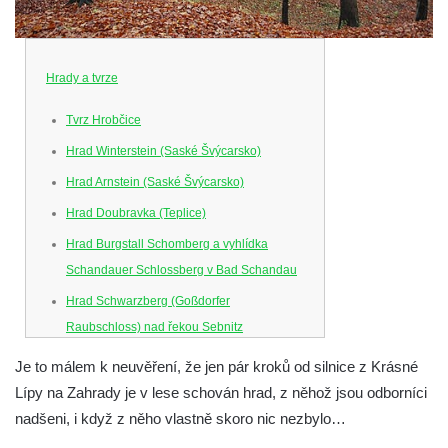
Hrady a tvrze
Tvrz Hrobčice
Hrad Winterstein (Saské Švýcarsko)
Hrad Arnstein (Saské Švýcarsko)
Hrad Doubravka (Teplice)
Hrad Burgstall Schomberg a vyhlídka
Schandauer Schlossberg v Bad Schandau
Hrad Schwarzberg (Goßdorfer
Raubschloss) nad řekou Sebnitz
Hrad Neurathen na Bastei
Je to málem k neuvěření, že jen pár kroků od silnice z Krásné
Hrad Šebín
Lípy na Zahrady je v lese schován hrad, z něhož jsou odborníci
nadšeni, i když z něho vlastně skoro nic nezbylo…
Hrad Litoměřice