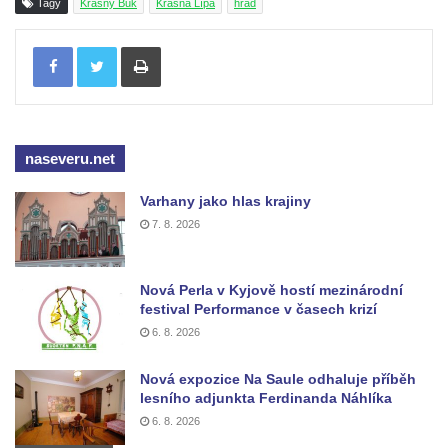
Tagy
Krásný Buk
Krásná Lípa
hrad
Tisknout
naseveru.net
Varhany jako hlas krajiny
7. 8. 2026
Nová Perla v Kyjově hostí mezinárodní
festival Performance v časech krizí
6. 8. 2026
Nová expozice Na Saule odhaluje příběh
lesního adjunkta Ferdinanda Náhlíka
6. 8. 2026