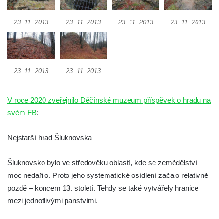
Hrad Oparno
Hrad Děvín (u Hamru na Jezeře)
23. 11. 2013
23. 11. 2013
23. 11. 2013
23. 11. 2013
Skalní hrad Stohánek
Hrad Fredevald (Pustý zámek) u České
Kamenice
23. 11. 2013
23. 11. 2013
Hrad Ostrý (Scharfenstein) u Františkova
nad Ploučnicí
V roce 2020 zveřejnilo Děčínské muzeum příspěvek o hradu na
Hrad Himlštejn
svém FB
:
Skalní hrad Svojkov
Hrad Nejdek
Nejstarší hrad Šluknovska
Hrad Rabštejn nad Střelou
Šluknovsko bylo ve středověku oblastí, kde se zemědělství
Hrad Sychrov v Rabštejně
moc nedařilo. Proto jeho systematické osídlení začalo relativně
Hrad Hasištejn
pozdě – koncem 13. století. Tehdy se také vytvářely hranice
Hrad Ralsko
mezi jednotlivými panstvími.
Chřibský hrádek