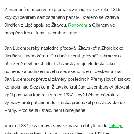
Hrad Buben
Z pramenů o hradu víme pramálo. Zmiňuje se až roku 1316,
kdy byl centrem samostatného panství, kterého se vzdává
Hrad Vlčtejn (Wildenstein)
Jindřich z Lipé spolu se Žitavou,
Ronovem
a Ojbínem ve
Hrad Helfenburk (Hrádek) u Úštěka
prospěch krále Jana Lucemburského.
Skalní hrad a poustevna Sloup v Čechách
Hrad Tolštejn (Tollenstein)
Jan Lucemburský následně předává „Žitavsko“ a Zhořelecko
Hrad Boršengrýn
Jindřichu Javorskému. Co dané území „přesně“ zahrnovalo,
přirozeně nevíme. Jindřich Javorský majetek dostal jako
Hrad Hamrštejn (Hammerstein)
odměnu za podřízení svého slezského území českému králi.
Hrad Vildštejn (Skalná)
Jan Lucemburk převzal záměry posledních Přemyslovců získat
Hrad Frýdštejn (Friedstein)
kontrolu nad Slezskem. Žitavsko král Jan Lucemburský převzal
Hrad Krásný Buk (Schönbuch) u Krásné
zpět pod svou kontrolu v roce 1337, když během návratu z
Lípy
výpravy proti pohanům do Pruska procházel přes Žitavsko do
Kamenický hrad na Zámeckém vrchu –
Prahy. Proč se tak stalo, není úplně jasné.
Česká Kamenice
V roce 1337 je zajímavá spíše zpráva o dobytí hradu
Tolštejn
Horní Hrad, řečený Hauenštejn, okres
žitavským vojskem. O dva roky později, roku 1339, je
Karlovy Vary