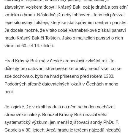
žitavským vojskem dobyt i Krásný Buk, což je druhá a poslední
Hrad Hartenberg (Hřebeny)
zmínka o hradu. Následně již nebyl obnoven. Jeho roli převzal
Hrad Přimda (Pfraumberg)
lépe situovaný Tolštejn, který se stal správním centrem panství.
Je docela možné, že v této době Vartneberkové získali panství
hradu Krásný Buk či Tolštejn. Jako o majitelích panství o nich
víme od 60. let 14. století.
Hrad Krásný Buk má v české archeologii zvláštní roli. Je
důležitý pro datování středověké keramiky, neboť vše, co se
zde dochovalo, bylo na hrad přineseno před rokem 1339.
Podobných přesně datovatelných lokalit v Čechách mnoho
není.
Je logické, že v okolí hradu a na něm se budou nacházet
středověké nálezy. Bohužel Krásný Buk nezažil větší
systematický výzkum, jen menší zjišťovací sondy PhDr. F.
Gabriela v 80. letech. Areál hradu je terčem nájezdů hledačů