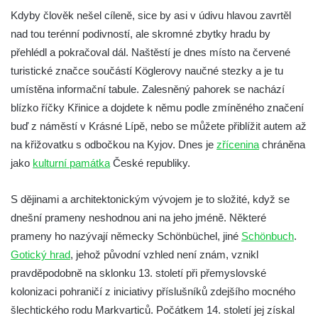
Hrad Skalka u Vlastislavi
Kdyby člověk nešel cíleně, sice by asi v údivu hlavou zavrtěl
Hrad Kostomlaty
nad tou terénní podivností, ale skromné zbytky hradu by
Tvrz Brozany nad Ohří
přehlédl a pokračoval dál. Naštěstí je dnes místo na červené
Hrad Košťálov
turistické značce součástí Köglerovy naučné stezky a je tu
umístěna informační tabule. Zalesněný pahorek se nachází
Tvrz Měrunice
blízko říčky Křinice a dojdete k němu podle zmíněného značení
Tvrz Libčeves
buď z náměstí v Krásné Lípě, nebo se můžete přiblížit autem až
Tvrz Kuřívody
na křižovatku s odbočkou na Kyjov. Dnes je
zřícenina
chráněna
Tvrz Tlustec (Velký Valtinov)
jako
kulturní památka
České republiky.
Hrad Litýš
S dějinami a architektonickým vývojem je to složité, když se
Hrad Levín (u Úštěku)
dnešní prameny neshodnou ani na jeho jméně. Některé
Hrad Bezděz
prameny ho nazývají německy Schönbüchel, jiné
Schönbuch
.
Hrad Potštejn
Gotický hrad
, jehož původní vzhled není znám, vznikl
Hrad Jezdec
pravděpodobně na sklonku 13. století při přemyslovské
Hrad u Hvězdy
kolonizaci pohraničí z iniciativy příslušníků zdejšího mocného
šlechtického rodu Markvarticů. Počátkem 14. století jej získal
Hrad Čap