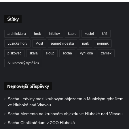
Štítky
architektura
hrob
hřbitov
kaple
kostel
kříž
Lužické hory
Most
pamětní deska
park
pomník
pískovec
skála
sloup
socha
vyhlídka
zámek
Šluknovský výběžek
Nejnovější příspěvky
Socha Ledviny mezi kruhovým objezdem a Munickým rybníkem
ve Hluboké nad Vltavou
Socha Memento na kruhovém objezdu ve Hluboké nad Vltavou
Socha Chalikotérium v ZOO Hluboká