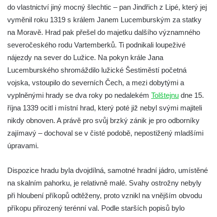
do vlastnictví jiný mocný šlechtic – pan Jindřich z Lipé, který jej
Hrad Bradlec
vyměnil roku 1319 s králem Janem Lucemburským za statky
Hrad Kumburk
na Moravě. Hrad pak přešel do majetku dalšího významného
Hrad Klinštejn
severočeského rodu Vartemberků. Ti podnikali loupeživé
Hrad Drábovna
nájezdy na sever do Lužice. Na pokyn krále Jana
Lucemburského shromáždilo lužické Šestiměstí početná
Hrad Kvítkov
vojska, vstoupilo do severních Čech, a mezi dobytými a
Hrad Milčany (Kickelsburg, nesprávně
vyplněnými hrady se dva roky po nedalekém
Tolštejnu
dne 15.
Vítkovec)
října 1339 ocitl i místní hrad, který poté již nebyl svými majiteli
Hrad Rybnov
nikdy obnoven. A právě pro svůj brzký zánik je pro odborníky
Letohrádek Jíljov (Veilchenburg)
zajímavý – dochoval se v čisté podobě, nepostižený mladšími
Hrad Větrov (Winterstein)
úpravami.
Hrad Blansko
Dispozice hradu byla dvojdílná, samotné hradní jádro, umístěné
Hrad Mojžíř
na skalním pahorku, je relativně malé. Svahy ostrožny nebyly
Hrad Gutštejn
při hloubení příkopů odtěženy, proto vznikl na vnějším obvodu
Hrad Valečov
příkopu přirozený terénní val. Podle starších popisů bylo