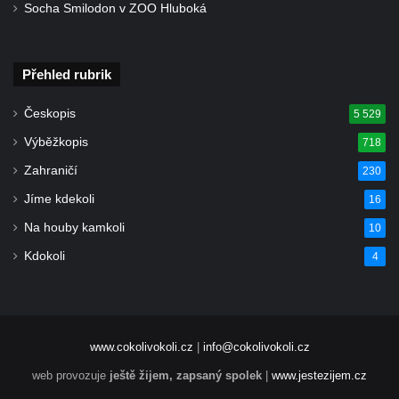
Socha Smilodon v ZOO Hluboká
Přehled rubrik
Českopis
5 529
Výběžkopis
718
Zahraničí
230
Jíme kdekoli
16
Na houby kamkoli
10
Kdokoli
4
www.cokolivokoli.cz
|
info@cokolivokoli.cz
web provozuje
ještě žijem, zapsaný spolek
|
www.jestezijem.cz