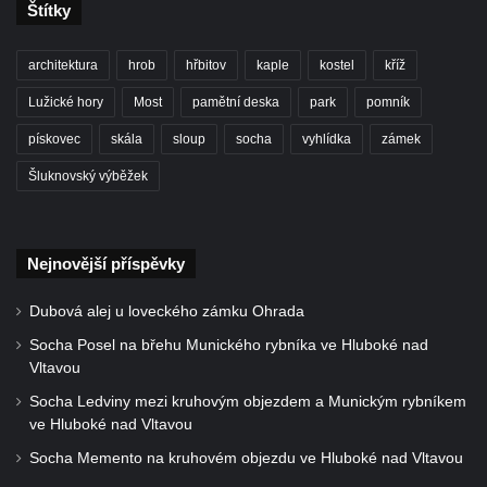
Štítky
architektura
hrob
hřbitov
kaple
kostel
kříž
Lužické hory
Most
pamětní deska
park
pomník
pískovec
skála
sloup
socha
vyhlídka
zámek
Šluknovský výběžek
Nejnovější příspěvky
Dubová alej u loveckého zámku Ohrada
Socha Posel na břehu Munického rybníka ve Hluboké nad
Vltavou
Socha Ledviny mezi kruhovým objezdem a Munickým rybníkem
ve Hluboké nad Vltavou
Socha Memento na kruhovém objezdu ve Hluboké nad Vltavou