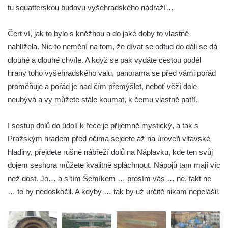
tu squatterskou budovu vyšehradského nádraží…
Čert ví, jak to bylo s kněžnou a do jaké doby to vlastně
nahlížela. Nic to nemění na tom, že dívat se odtud do dáli se dá
dlouhé a dlouhé chvíle. A když se pak vydáte cestou podél
hrany toho vyšehradského valu, panorama se před vámi pořád
proměňuje a pořád je nad čím přemýšlet, neboť věží dole
neubývá a vy můžete stále koumat, k čemu vlastně patří.
I sestup dolů do údolí k řece je příjemně mystický, a tak s
Pražským hradem před očima sejdete až na úroveň vltavské
hladiny, přejdete rušné nábřeží dolů na Náplavku, kde ten svůj
dojem seshora můžete kvalitně spláchnout. Nápojů tam mají víc
než dost. Jo… a s tím Šemíkem … prosím vás … ne, fakt ne
… to by nedoskočil. A kdyby … tak by už určitě nikam nepelášil.