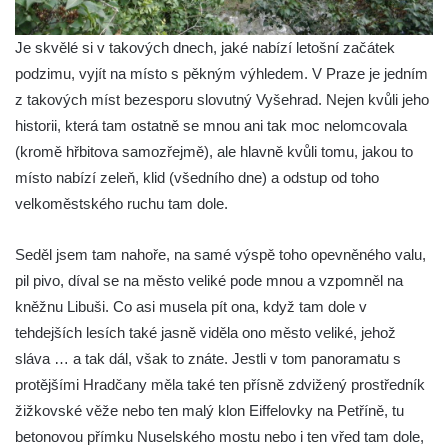
Je skvělé si v takových dnech, jaké nabízí letošní začátek
podzimu, vyjít na místo s pěkným výhledem. V Praze je jedním
z takových míst bezesporu slovutný Vyšehrad. Nejen kvůli jeho
historii, která tam ostatně se mnou ani tak moc nelomcovala
(kromě hřbitova samozřejmě), ale hlavně kvůli tomu, jakou to
místo nabízí zeleň, klid (všedního dne) a odstup od toho
velkoměstského ruchu tam dole.
Seděl jsem tam nahoře, na samé výspě toho opevněného valu,
pil pivo, díval se na město veliké pode mnou a vzpomněl na
kněžnu Libuši. Co asi musela pít ona, když tam dole v
tehdejších lesích také jasně viděla ono město veliké, jehož
sláva … a tak dál, však to znáte. Jestli v tom panoramatu s
protějšími Hradčany měla také ten přísně zdvižený prostředník
žižkovské věže nebo ten malý klon Eiffelovky na Petříně, tu
betonovou přímku Nuselského mostu nebo i ten vřed tam dole,