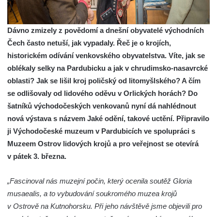
Dávno zmizely z povědomí a dnešní obyvatelé východních
Čech často netuší, jak vypadaly. Řeč je o krojích,
historickém odívání venkovského obyvatelstva. Víte, jak se
oblékaly selky na Pardubicku a jak v chrudimsko-nasavrcké
oblasti? Jak se lišil kroj poličský od litomyšlského? A čím
se odlišovaly od lidového oděvu v Orlických horách? Do
šatníků východočeských venkovanů nyní dá nahlédnout
nová výstava s názvem Jaké odění, takové uctění. Připravilo
ji Východočeské muzeum v Pardubicích ve spolupráci s
Muzeem Ostrov lidových krojů a pro veřejnost se otevírá
v pátek 3. března.
„Fascinoval nás muzejní počin, který ocenila soutěž Gloria
musaealis, a to vybudování soukromého muzea krojů
v Ostrově na Kutnohorsku. Při jeho návštěvě jsme objevili pro