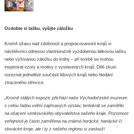
Ozdobte si tašku, vyšijte záložku
Kromě úžasu nad zdobností a propracovaností krojů si
návštěvníci odnesou vlastnoručně vyzdobenou látkovou tašku
nebo vyšívanou záložku do knihy – při tvorbě se mohou
inspirovat vzory a motivy z vystavených krojů. Děti zkusí
rozeznat jednotlivé součásti lidových krojů nebo hledání
ztraceného střevíce.
„Kromě stálých expozic přichází naše Východočeské muzeum
s celou řadou velmi zajímavých výstav, tentokrát se zaměřilo
na ošacení venkovského obyvatelstva našeho kraje. Pozornost
veřejnosti je často zaměřena na známé horácké, hanácké či
slovácké kroje, ale i ty z našeho regionu si zaslouží