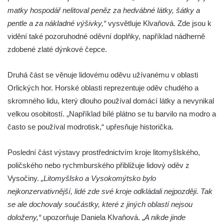
matky hospodář nelitoval peněz za hedvábné látky, šátky a
pentle a za nákladné výšivky,“
vysvětluje Klvaňová. Zde jsou k
vidění také pozoruhodné oděvní doplňky, například nádherně
zdobené zlaté dýnkové čepce.
Druhá část se věnuje lidovému oděvu užívanému v oblasti
Orlických hor. Horské oblasti reprezentuje oděv chudého a
skromného lidu, který dlouho používal domácí látky a nevynikal
velkou osobitostí. „Například bílé plátno se tu barvilo na modro a
často se používal modrotisk,“ upřesňuje historička.
Poslední část výstavy prostřednictvím kroje litomyšlského,
poličského nebo rychmburského přibližuje lidový oděv z
Vysočiny.
„Litomyšlsko a Vysokomýtsko bylo
nejkonzervativnější, lidé zde své kroje odkládali nejpozději. Tak
se ale dochovaly součástky, které z jiných oblastí nejsou
doloženy,“
upozorňuje Daniela Klvaňová. „
A nikde jinde