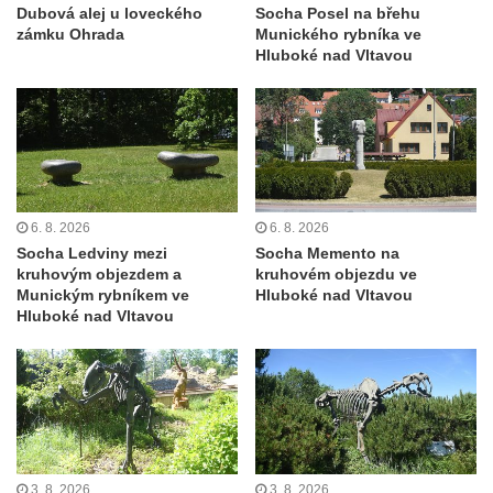
Dubová alej u loveckého
Socha Posel na břehu
zámku Ohrada
Munického rybníka ve
Hluboké nad Vltavou
6. 8. 2026
6. 8. 2026
Socha Ledviny mezi
Socha Memento na
kruhovým objezdem a
kruhovém objezdu ve
Munickým rybníkem ve
Hluboké nad Vltavou
Hluboké nad Vltavou
3. 8. 2026
3. 8. 2026