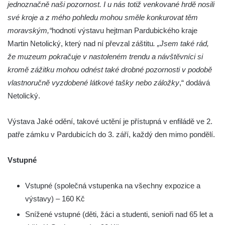
jednoznačně naši pozornost. I u nás totiž venkované hrdě nosili
své kroje a z mého pohledu mohou směle konkurovat těm
moravským,“
hodnotí výstavu hejtman Pardubického kraje
Martin Netolický, který nad ní převzal záštitu
. „Jsem také rád,
že muzeum pokračuje v nastoleném trendu a návštěvníci si
kromě zážitku mohou odnést také drobné pozornosti v podobě
vlastnoručně vyzdobené látkové tašky nebo záložky
,“ dodává
Netolický.
Výstava Jaké odění, takové uctění je přístupná v enfiládě ve 2.
patře zámku v Pardubicích do 3. září, každý den mimo pondělí.
Vstupné
Vstupné (společná vstupenka na všechny expozice a
výstavy) – 160 Kč
Snížené vstupné (děti, žáci a studenti, senioři nad 65 let a