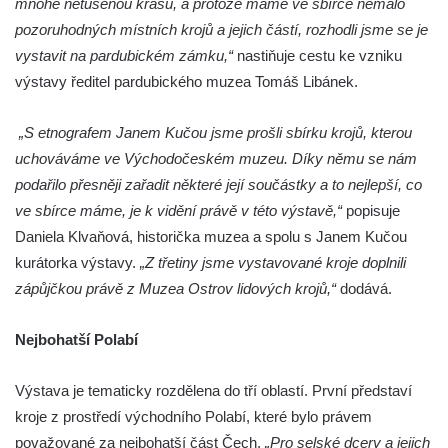
mnohé netušenou krásu, a protože máme ve sbírce nemálo
pozoruhodných místních krojů a jejich částí, rozhodli jsme se je
vystavit na pardubickém zámku,“
nastiňuje cestu ke vzniku
výstavy ředitel pardubického muzea Tomáš Libánek.
„S etnografem Janem Kučou jsme prošli sbírku krojů, kterou
uchováváme ve Východočeském muzeu. Díky němu se nám
podařilo přesněji zařadit některé její součástky a to nejlepší, co
ve sbírce máme, je k vidění právě v této výstavě,“
popisuje
Daniela Klvaňová, historička muzea a spolu s Janem Kučou
kurátorka výstavy.
„Z třetiny jsme vystavované kroje doplnili
zápůjčkou právě z Muzea Ostrov lidových krojů,“
dodává.
Nejbohatší Polabí
Výstava je tematicky rozdělena do tří oblastí. První představí
kroje z prostředí východního Polabí, které bylo právem
považované za nejbohatší část Čech.
„Pro selské dcery a jejich