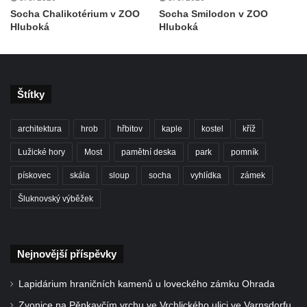
Socha Chalikotérium v ZOO
Socha Smilodon v ZOO
Hluboká
Hluboká
Štítky
architektura
hrob
hřbitov
kaple
kostel
kříž
Lužické hory
Most
pamětní deska
park
pomník
pískovec
skála
sloup
socha
vyhlídka
zámek
Šluknovský výběžek
Nejnovější příspěvky
Lapidárium hraničních kamenů u loveckého zámku Ohrada
Zvonice na Pěnkavčím vrchu ve Vrchlického ulici ve Varnsdorfu