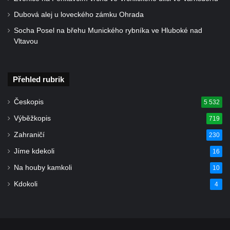
Dubová alej u loveckého zámku Ohrada
Socha Posel na břehu Munického rybníka ve Hluboké nad
Vltavou
Přehled rubrik
Českopis
5 532
Výběžkopis
719
Zahraničí
230
Jíme kdekoli
16
Na houby kamkoli
10
Kdokoli
4