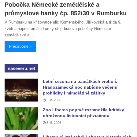
Pobočka Německé zemědělské a
průmyslové banky čp. 852/30 v Rumburku
V Rumburku na křižovatce ulic Komenského, Jiříkovská a třída 9.
května naproti areálu Lorety stojí budova pobočky Německé
zemědělské a…
Přečíst celé »
naseveru.net
Letní sezona na památkách vrcholí.
Hradozámecká noc nabídne večerní
prohlídky i mimořádné zážitky
5. 8. 2026
Zoo Liberec poprvé rozmnožila kriticky
ohroženou listovnici přízračnou
5. 8. 2026
Liberecký kraj zahájil obnovu historických