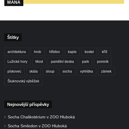
MANA
Štítky
architektura
hrob
hřbitov
kaple
kostel
kříž
Lužické hory
Most
pamětní deska
park
pomník
pískovec
skála
sloup
socha
vyhlídka
zámek
Šluknovský výběžek
Nejnovější příspěvky
Socha Chalikotérium v ZOO Hluboká
Socha Smilodon v ZOO Hluboká