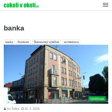
banka
banka
Rumburk
Šluknovský výběžek
architektura
Výběžkopis
Ivo Šafus
26. 5. 2026