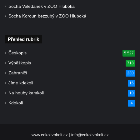
Socha Veledaněk v ZOO Hluboká
Socha Koroun bezzubý v ZOO Hluboká
Přehled rubrik
Českopis
5 527
Výběžkopis
718
Zahraničí
230
Jíme kdekoli
16
Na houby kamkoli
10
Kdokoli
4
www.cokolivokoli.cz
|
info@cokolivokoli.cz