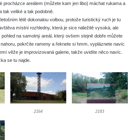
átké procházce areálem (můžete kam jen libo) máchat rukama a
 a tak veliké a tak podobně.
v letošním létě dokonalou volbou, protože turistický ruch je tu
těva místní rozhledny, která je sice náležitě vysoká, ale
ež pohled na samotný areál, který ovšem stejně dobře můžete
e nahoru, pokrčíte rameny a řeknete si hmm, vypláznete navíc
mí věže je improvizovaná galerie, takže uvidíte něco navíc.
čka se tu najde.
2164
2183