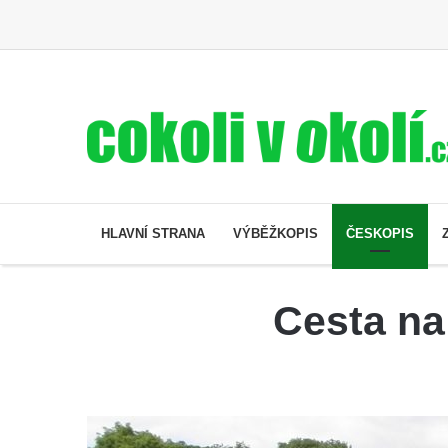
HLAVNÍ STRANA
VÝBĚŽKOPIS
ČESKOPIS
Cesta na