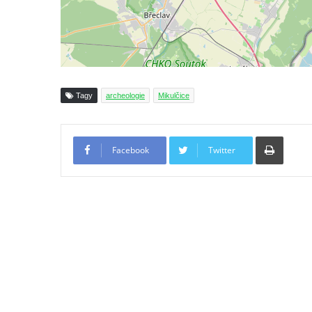
Tagy
archeologie
Mikulčice
Tiskno
Facebook
Twitter