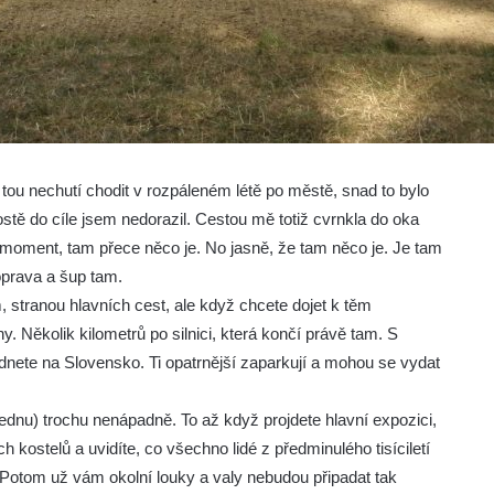
 tou nechutí chodit v rozpáleném létě po městě, snad to bylo
ě do cíle jsem nedorazil. Cestou mě totiž cvrnkla do oka
moment, tam přece něco je. No jasně, že tam něco je. Je tam
oprava a šup tam.
stranou hlavních cest, ale když chcete dojet k těm
 Několik kilometrů po silnici, která končí právě tam. S
dnete na Slovensko. Ti opatrnější zaparkují a mohou se vydat
lednu) trochu nenápadně. To až když projdete hlavní expozici,
 kostelů a uvidíte, co všechno lidé z předminulého tisíciletí
. Potom už vám okolní louky a valy nebudou připadat tak