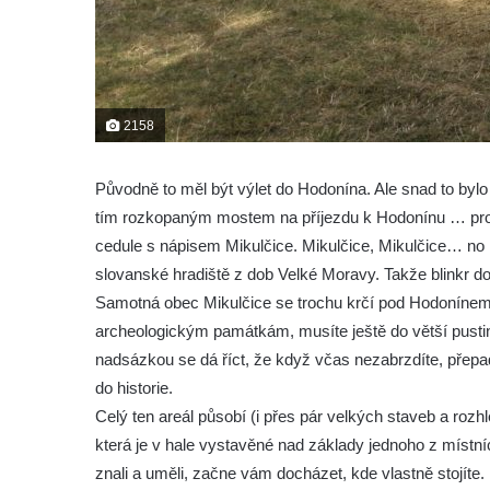
2158
Původně to měl být výlet do Hodonína. Ale snad to bylo
tím rozkopaným mostem na příjezdu k Hodonínu … prost
cedule s nápisem Mikulčice. Mikulčice, Mikulčice… no 
slovanské hradiště z dob Velké Moravy. Takže blinkr d
Samotná obec Mikulčice se trochu krčí pod Hodonínem, 
archeologickým památkám, musíte ještě do větší pustiny.
nadsázkou se dá říct, že když včas nezabrzdíte, přepa
do historie.
Celý ten areál působí (i přes pár velkých staveb a rozh
která je v hale vystavěné nad základy jednoho z místních
znali a uměli, začne vám docházet, kde vlastně stojíte