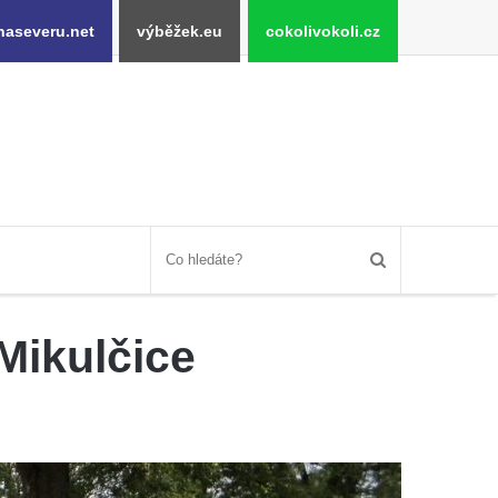
naseveru.net
výběžek.eu
cokolivokoli.cz
Mikulčice