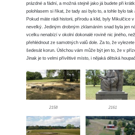
prázdné a fádní, a možná stejně jako já budete při kr
polohlasem si říkat, že tady asi bylo to, a tohle bylo tak
Pokud máte rádi historii, přírodu a klid, byly Mikulčice 
nevelký. Jediným drobným zklamáním snad byla jen návš
vcelku nenabízí v okolní dokonalé rovině nic jiného, n
přehlédnout ze samotných valů dole. Za to, že vylezet
šedesát korun. Útěchou vám může být jen to, že v příze
Jinak je to velmi přívětivé místo, i nějaká dětská houpa
2158
2161