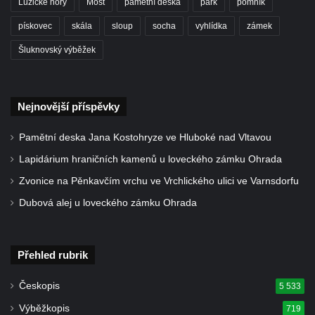
Lužické hory
Most
pamětní deska
park
pomník
pískovec
skála
sloup
socha
vyhlídka
zámek
Šluknovský výběžek
Nejnovější příspěvky
Pamětní deska Jana Kostohryze ve Hluboké nad Vltavou
Lapidárium hraničních kamenů u loveckého zámku Ohrada
Zvonice na Pěnkavčím vrchu ve Vrchlického ulici ve Varnsdorfu
Dubová alej u loveckého zámku Ohrada
Přehled rubrik
Českopis
5 533
Výběžkopis
719