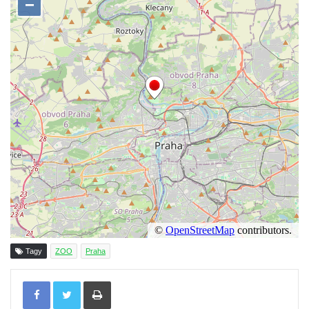
Tagy
ZOO
Praha
Tisknout