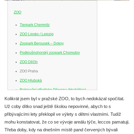
ZOO
Tierpark Chemnitz
ZOO Lipsko / Leipzig
Zoopark Berousek – Doksy
Podkrušnohorský zoopark Chomutov
ZOO Děčín
ZOO Praha
ZOO Hluboká
Rekreační středisko Dřevona (Hrabětice) –
miniZOO
Kolikrát jsem byl v pražské ZOO, to bych nedokázal spočítat.
Už coby dítko snad ještě školou nepovinné, abych to s
ZOO Drážďany / Dresden
přibývajícími lety překlopil ve výlety s dětmi vlastními.
Tudíž
mohu konstatovat, že co se vývoje areálu týče, leccos pamatuji.
Třeba doby, kdy na dnešním místě pand červených bývali