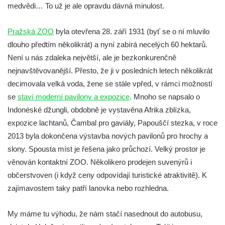
medvědi… To už je ale opravdu dávná minulost.
Pražská ZOO
byla otevřena 28. září 1931 (byť se o ní mluvilo
dlouho předtím několikrát) a nyní zabírá necelých 60 hektarů.
Není u nás zdaleka největší, ale je bezkonkurenčně
nejnavštěvovanější. Přesto, že ji v posledních letech několikrát
decimovala velká voda, žene se stále vpřed, v rámci možností
se
staví moderní pavilony a expozice
. Mnoho se napsalo o
Indonéské džungli, obdobně je vystavěna Afrika zblízka,
expozice lachtanů, Čambal pro gaviály, Papouščí stezka, v roce
2013 byla dokončena výstavba nových pavilonů pro hrochy a
slony. Spousta míst je řešena jako průchozí. Velký prostor je
věnován kontaktní ZOO. Několikero prodejen suvenýrů i
občerstvoven (i když ceny odpovídají turistické atraktivitě). K
zajímavostem taky patří lanovka nebo rozhledna.
My máme tu výhodu, že nám stačí nasednout do autobusu,