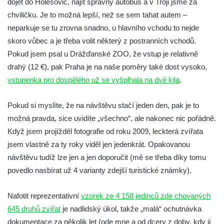
dojet do Holešovic, najít správný autobus a v Tróji jsme za
chviličku. Je to možná lepší, než se sem tahat autem –
neparkuje se tu zrovna snadno, u hlavního vchodu to nejde
skoro vůbec a je třeba volit některý z postranních vchodů.
Pokud jsem psal u Drážďanské ZOO, že vstup je relativně
drahý (12 €), pak Praha je na naše poměry také dost vysoko,
vstupenka pro dospělého už se vyšplhala na dvě kila
.
Pokud si myslíte, že na návštěvu stačí jeden den, pak je to
možná pravda, sice uvidíte „všechno“, ale nakonec nic pořádně.
Když jsem projížděl fotografie od roku 2009, leckterá zvířata
jsem vlastně za ty roky viděl jen jedenkrát. Opakovanou
návštěvu tudíž lze jen a jen doporučit (mě se třeba díky tomu
povedlo nasbírat už 4 varianty zdejší turistické známky).
Nafotit reprezentativní
vzorek ze 4 158 jedinců zde chovaných
645 druhů zvířat
je nadlidský úkol, takže „malá“ ochutnávka
dokumentace za několik let (ode mne a od dcery z doby, kdy ji