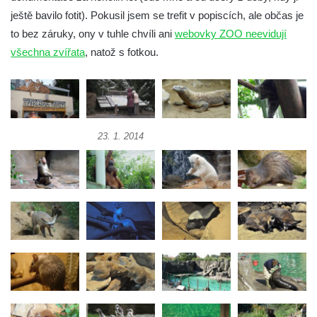
ještě bavilo fotit). Pokusil jsem se trefit v popiscích, ale občas je
to bez záruky, ony v tuhle chvíli ani
webovky ZOO neevidují
všechna zvířata
, natož s fotkou.
23. 1. 2014