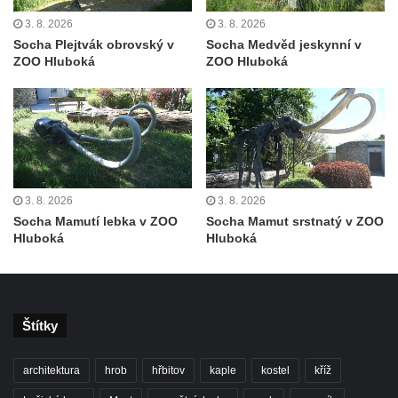
3. 8. 2026
3. 8. 2026
Socha Plejtvák obrovský v
Socha Medvěd jeskynní v
ZOO Hluboká
ZOO Hluboká
3. 8. 2026
3. 8. 2026
Socha Mamutí lebka v ZOO
Socha Mamut srstnatý v ZOO
Hluboká
Hluboká
Štítky
architektura
hrob
hřbitov
kaple
kostel
kříž