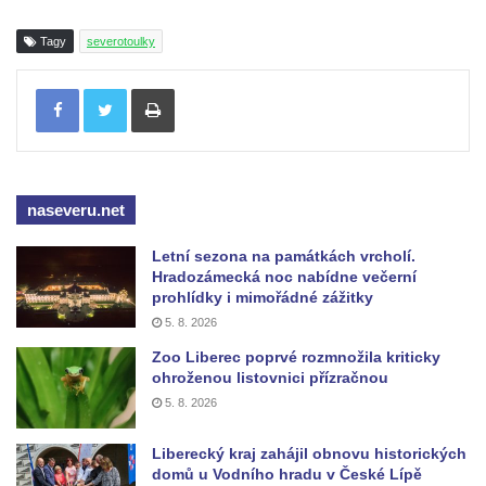
Tagy
severotoulky
Tisknout
naseveru.net
Letní sezona na památkách vrcholí.
Hradozámecká noc nabídne večerní
prohlídky i mimořádné zážitky
5. 8. 2026
Zoo Liberec poprvé rozmnožila kriticky
ohroženou listovnici přízračnou
5. 8. 2026
Liberecký kraj zahájil obnovu historických
domů u Vodního hradu v České Lípě