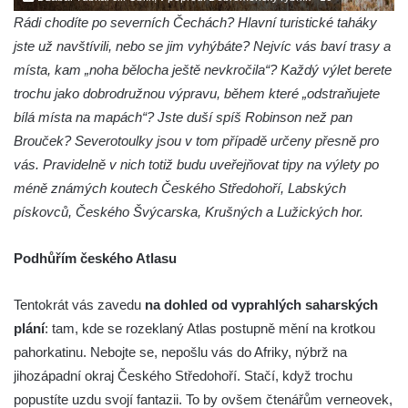
Rádi chodíte po severních Čechách? Hlavní turistické taháky
jste už navštívili, nebo se jim vyhýbáte? Nejvíc vás baví trasy a
místa, kam „noha bělocha ještě nevkročila“? Každý výlet berete
trochu jako dobrodružnou výpravu, během které „odstraňujete
bílá místa na mapách“? Jste duší spíš Robinson než pan
Brouček? Severotoulky jsou v tom případě určeny přesně pro
vás. Pravidelně v nich totiž budu uveřejňovat tipy na výlety po
méně známých koutech Českého Středohoří, Labských
pískovců, Českého Švýcarska, Krušných a Lužických hor.
Podhůřím českého Atlasu
Tentokrát vás zavedu
na dohled od vyprahlých saharských
plání
: tam, kde se rozeklaný Atlas postupně mění na krotkou
pahorkatinu. Nebojte se, nepošlu vás do Afriky, nýbrž na
jihozápadní okraj Českého Středohoří. Stačí, když trochu
popustíte uzdu svojí fantazii. To by ovšem čtenářům verneovek,