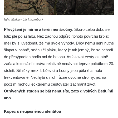
Ighil Makun čili Hazmburk
Převýšení je mírné a terén nenáročný
. Skoro celou dobu se
totiž jde po asfaltu. Než začnou odpůrci tohoto povrchu brblat,
měli by si uvědomit, že má svoje výhody. Díky němu není nutné
šlapat v bahně, sněhu či písku, který je tak jemný, že se nehodí
do přesýpacích hodin ani do betonu. Asfaltovat cesty ostatně
začala koloniální správa relativně nedávno: teprve počátkem 20.
století. Silničky mezi Libčevsí a Louny jsou pěkné a málo
frekventované. Nechybí u nich různé ovocné stromy, jež na
podzim mohou leckterému cestovateli zachránit život.
Otrávených studen se bát nemusíte, zato divokých Beduínů
ano
.
Kopec s neujasněnou identitou