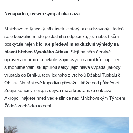
Nenápadná, ovšem sympatická oáza
Mnichovsko-týnecký hřbitůvek je starý, ale udržovaný. Jedná
se o kouzelné místo posledního odpočinku, jež nebožtíkům
poskytuje nejen klid, ale
především exkluzivní výhledy na
hlavní hřeben Vysokého Atlasu
. Stojí na něm čerstvě
opravená márnice a několik zajímavých náhrobků: např. ten
s monumentální skulpturou selky, jejíž hlava vypadá, jakoby
vrůstala do Brníku, tedy jednoho z vrcholů Džabal Tubkalu čili
Oblíku. Na hřbitově kupodivu převažují kříže nad půlměsíci.
Zdejší končiny nejspíš obývá malá křesťanská enkláva.
Akropoli najdete hned vedle silnice nad Mnichovským Týncem.
Žádná zacházka to není.