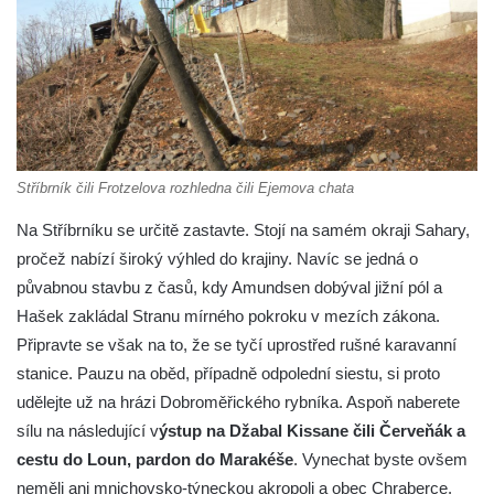
Stříbrník čili Frotzelova rozhledna čili Ejemova chata
Na Stříbrníku se určitě zastavte. Stojí na samém okraji Sahary,
pročež nabízí široký výhled do krajiny. Navíc se jedná o
půvabnou stavbu z časů, kdy Amundsen dobýval jižní pól a
Hašek zakládal Stranu mírného pokroku v mezích zákona.
Připravte se však na to, že se tyčí uprostřed rušné karavanní
stanice. Pauzu na oběd, případně odpolední siestu, si proto
udělejte už na hrázi Dobroměřického rybníka. Aspoň naberete
sílu na následující v
ýstup na Džabal Kissane čili Červeňák a
cestu do Loun, pardon do Marakéše
. Vynechat byste ovšem
neměli ani mnichovsko-týneckou akropoli a obec Chraberce.