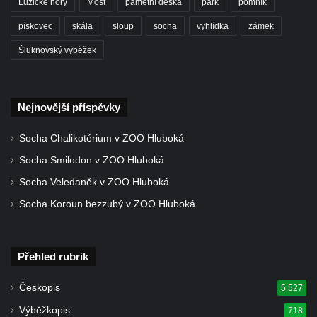
Lužické hory
Most
pamětní deska
park
pomník
pískovec
skála
sloup
socha
vyhlídka
zámek
Šluknovský výběžek
Nejnovější příspěvky
Socha Chalikotérium v ZOO Hluboká
Socha Smilodon v ZOO Hluboká
Socha Veledaněk v ZOO Hluboká
Socha Koroun bezzubý v ZOO Hluboká
Přehled rubrik
Českopis
5 527
Výběžkopis
718