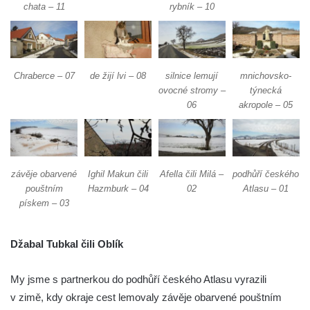
chata – 11
rybník – 10
Chraberce – 07
de žijí lvi – 08
silnice lemují
mnichovsko-
ovocné stromy –
týnecká
06
akropole – 05
závěje obarvené
Ighil Makun čili
Afella čili Milá –
podhůří českého
pouštním
Hazmburk – 04
02
Atlasu – 01
pískem – 03
Džabal Tubkal čili Oblík
My jsme s partnerkou do podhůří českého Atlasu vyrazili
v zimě, kdy okraje cest lemovaly závěje obarvené pouštním