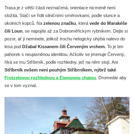
Trasa je z větší části neznačená, orientace nicméně není
složitá. Stačí se řídit silničními směrovkami, podle slunce a
okolních kopců. Na
zelenou značku
, která
vede do Marakéše
čili Loun
, se napojíte až za Dobroměřickým rybníkem. Dejte si
pozor, ať ji neminete, jelikož trochu nelogicky uhýbá nalevo do
lesa pod
Džabal Kissanem čili Červeným vrchem
. To je ten
pahorek s neujasněnou identitou. Ačkoliv se jmenuje Červený,
říká se mu Stříbrník, podle rozhledny, jež na něm stojí. Ani
Stříbrník ovšem není pouhým Stříbrníkem, nýbrž také
Frotzelovou rozhlednou a Ejemovou chatou
. Dromedár aby
se v tom vyznal.