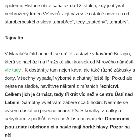
epidemií. Historie obce sahá až do 12. století, kdy ji obýval
neohrožený kmen Vršovců. Její název je ostatně odvozen od
staroberbeského slova „chrabřec“, tedy „statečný“, „chrabrý“.
Tajný tip
V Marakéši čili Lounech se určitě zastavte v kavárně Bellagio,
která se nachází na Pražské ulici kousek od Mírového náměstí,
víc tady
. K dostání je tam nejen káva, ale také různé zákusky a
dorty. Všechny vypadají výborně a chutnají ještě líp. Pokud ale
nejste na sladké, navštivte některé z místních
řeznictví
.
Celkem jich je čtrnáct, tedy třikrát víc než v centru Ústí nad
Labem
. Samotný výlet vám zabere cca 5 hodin. Nesmíte se
ovšem dostat do písečné bouře. PS: S korálky, zrcátky a
sekyrkami v podhůří českého Atlasu neuspějete.
Domorodci
jsou zdatní obchodníci a navíc mají horké hlavy. Pozor na
ně!