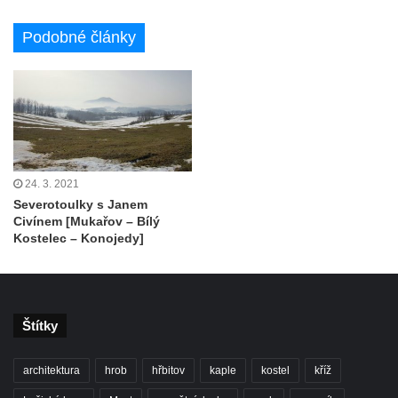
Podobné články
24. 3. 2021
Severotoulky s Janem
Civínem [Mukařov – Bílý
Kostelec – Konojedy]
Štítky
architektura
hrob
hřbitov
kaple
kostel
kříž