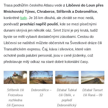
Trasa podhůřím českého Atlasu vede
z Libčevsi do Loun přes
Mnichovský Týnec, Chraberce, Stříbrník a Dobroměřice
,
konkrétně
tudy
. Je 16 km dlouhá, ale zkrátit se moc nedá,
poněvadž
prochází napříč pouští
, kde se mezi písečnými
dunami skrývá jen několik oáz. Smrt žízní je prý krutá, tudíž
byste se měli vybavit dostatečnými zásobami. Cestou do
Libčevsi se naštěstí můžete občerstvit na Švestkové dráze čili
Transafrickém expresu. Čaj, káva i slivovice, které vám
ochotně podá palubní personál, jsou v ceně jízdenky, což
představuje milý odkaz na staré dobré koloniální časy.
Stříbrník čili
Dobroměřice –
Džabal Tubkal
Džabal Tarourt
Frotzelova
12
čili Oblík, v
čili Raná – 09
rozhledna
popředí
čili Ejemova
Dobroměřický