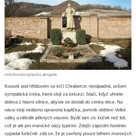
mnichovsko-týnecká akropole
Kousek pod hřbitovem se krčí Chraberce: nenápadná, ovšem
sympatická víska, která stojí za exkurzi. Stačí, když uhnete
doleva z hlavní silnice, abyste se dostali do centra obce. Na
návsi stojí nedávno opravená kaplička, pomník obětem Velké
války a několik pěkných stavení. Bydlí tam víc koček než lidí,
což je ale pro marocké oázy typické. Zdejší zájezdní hostinec
vypadal funkčně: zdá se, že je zavřený pouze během morových