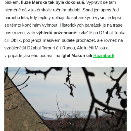
pískem.
Iluze Maroka tak byla dokonalá
. Vypravit se tam
nicméně dá v jakémkoliv ročním období. Snad jen uprostřed
parného léta, kdy teploty šplhají do saharských výšin, je lepší
se těmto končinám vyhnout. Historických památek je na trase
poskrovnu, zato
výhledů požehnaně
: zvláště na Džabal Tubkal
čili Oblík, pod jehož masivem budete procházet, ale rovněž na
vzdálenější Džabal Tarourt čili Ranou, Afellu čili Milou a
v případě jasného počasí i na
Ighil Makun čili
Hazmburk
.