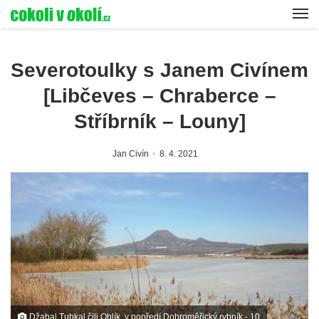
Severotoulky s Janem Civínem
[Libčeves – Chraberce –
Stříbrník – Louny]
Jan Civín
8. 4. 2021
Džabal Tubkal čili Oblík, v popředí Dobroměřický rybník - 10