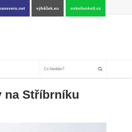
naseveru.net
výběžek.eu
cokolivokoli.cz
 na Stříbrníku