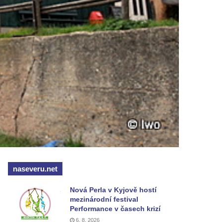
naseveru.net
Nová Perla v Kyjově hostí
mezinárodní festival
Performance v časech krizí
6. 8. 2026