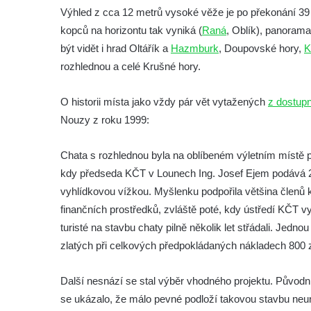
skalách
Výhled z cca 12 metrů vysoké věže je po překonání 39 sc
Vyhlídka pod Doubravskou horou v
kopců na horizontu tak vyniká (
Raná
, Oblík), panoram
Teplicích
být vidět i hrad Oltářík a
Hazmburk
, Doupovské hory,
K
Vyhlídka u Písečného vrchu v Teplicích
rozhlednou a celé Krušné hory.
Rozhledna Letná v Teplicích
O historii místa jako vždy pár vět vytažených
z dostup
Vyhlídka Kaltenbergblick pod Weifbergem
Nouzy z roku 1999:
Vyhlídka na vrchu Waitzdorfer Höhe u
Goßdorfu
Chata s rozhlednou byla na oblíbeném výletním místě po
Vyhlídka na vrchu Hankehübel u Goßdorfu
kdy předseda KČT v Lounech Ing. Josef Ejem podává 29
vyhlídkovou vížkou. Myšlenku podpořila většina členů 
Rozhledna Maják u Strupčic
finančních prostředků, zvláště poté, kdy ústředí KČT vy
Vyhlídka na lom Vršany severně od
turisté na stavbu chaty pilně několik let střádali. Jed
Strupčic
zlatých při celkových předpokládaných nákladech 800 z
Vyhlídka v ulici Pod Chloumečkem v
Chloumku
Další nesnází se stal výběr vhodného projektu. Původ
Vyhlídka u Lückendorfu IV
se ukázalo, že málo pevné podloží takovou stavbu neun