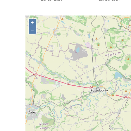
Vyhlídka Taubenstein nad Křinicí u
Hinterhermsdorfu
Vyhlídka Grenzplatte u Ostrovských skal
Vyhlídka Signal nedaleko skály Katzfels u
Cunnersdorfu
Vyhlídka Katzfels u Cunnersdorfu
Vyhlídka na západním okraji Slánské hory
ve Slaném
Vyhlídky na Slánské hoře ve Slaném
Labská vyhlídka v Hřensku
Vyhlídka pod Zlatým vrchem u Bečova nad
Teplou
Vyhlídka Radovič u Velké Bučiny u Velvar
Pozorovatelna pod vrchem Radovič u Velké
Bučiny u Velvar
Vyhlídka U Zámečku v Lovosicích