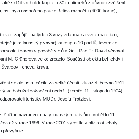
také snížit vrcholek kopce o 30 centimetrů z důvodu zvětšení
, byť byla naspořena pouze třetina rozpočtu (4000 korun),
 Větrovec zapůjčil na týden 3 vozy zdarma na svoz materiálu,
stejně jako lounský pivovar) zakoupila 10 podílů, továrnice
mohla i darem v podobě stolů a židlí. Pan Fr. David věnoval
aní M. Grünerová velké zrcadlo. Součástí objektu byl tehdy i
 Švarcovi) choval krávu.
ení se ale uskutečnilo za velké účasti lidu až 4. června 1911.
erý se bohužel dokončení nedožil (zemřel 11. listopadu 1904).
porovateli turistiky MUDr. Josefu Frotzlovi.
 Zpětné navrácení chaty lounským turistům proběhlo 11.
na až v roce 1998. V roce 2001 vyrostla v blízkosti chaty
u převyšuje.