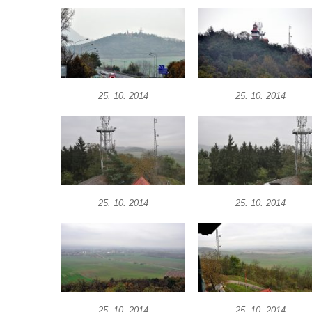
Údajná vyhlídka pod Širokým vrchem
Boreč – vyhlídka k jihu
Boreč – vyhlídka k východu
Vrázova vyhlídka v Mělníku
Vyhlídková věž archeoparku Na Jánu u
25. 10. 2014
25. 10. 2014
Netolic
Vyhlídka Supí vrch
Vyhlídka Pod Schillerovou výšinou v
Krupce
Vyhlídka u kaple v Jirchářích na Doksanské
25. 10. 2014
25. 10. 2014
cestě
Vyhlídka Harrachova skála
Rozhledna Stradonka
Vyhlídka Korzovka pod Hvozdem
Vyhlídka Treppenstein u Jetřichovic
25. 10. 2014
25. 10. 2014