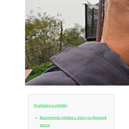
Rozhledny a vyhlídky
Bezejmenná vyhlídka u Jizery na Riegrově
stezce