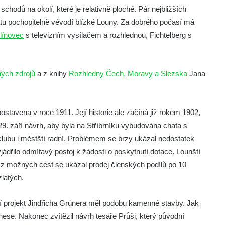
hodů na okolí, které je relativně ploché. Pár nejbližších
atu pochopitelně vévodí blízké Louny. Za dobrého počasí má
línovec
s televizním vysílačem a rozhlednou, Fichtelberg s
ných zdrojů
a z knihy
Rozhledny Čech, Moravy a Slezska
Jana
stavena v roce 1911. Její historie ale začíná již rokem 1902,
. září návrh, aby byla na Stříbrníku vybudována chata s
klubu i městští radní. Problémem se brzy ukázal nedostatek
jádřilo odmítavý postoj k žádosti o poskytnutí dotace. Lounští
nou z možných cest se ukázal prodej členských podílů po 10
latých.
ní projekt Jindřicha Grünera měl podobu kamenné stavby. Jak
ese. Nakonec zvítězil návrh tesaře Průši, který původní