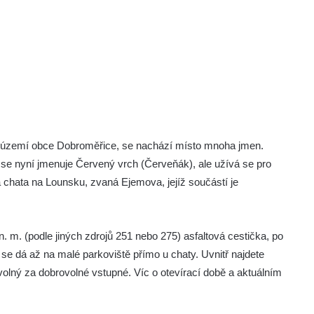
m území obce Dobroměřice, se nachází místo mnoha jmen.
i se nyní jmenuje Červený vrch (Červeňák), ale užívá se pro
ká chata na Lounsku, zvaná Ejemova, jejíž součástí je
m. (podle jiných zdrojů 251 nebo 275) asfaltová cestička, po
se dá až na malé parkoviště přímo u chaty. Uvnitř najdete
volný za dobrovolné vstupné. Víc o otevírací době a aktuálním