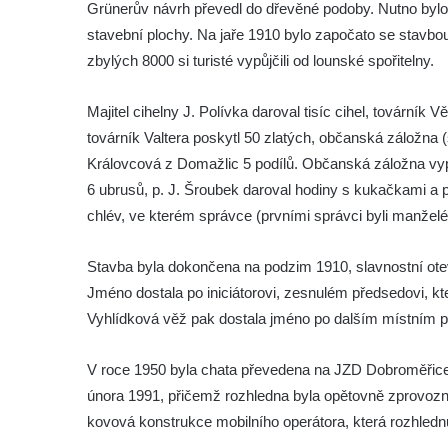
Vyhlídka u Lückendorfu III
Grünerův návrh převedl do dřevěné podoby. Nutno bylo 
stavební plochy. Na jaře 1910 bylo započato se stavbou
Vyhlídka u Lückendorfu II
zbylých 8000 si turisté vypůjčili od lounské spořitelny.
Vyhlídka u Lückendorfu I
Vyhlídka pod Kolištěm II
Majitel cihelny J. Polívka daroval tisíc cihel, továrník
Vyhlídka pod Kolištěm
továrník Valtera poskytl 50 zlatých, občanská záložna (
Vyhlídka u Köglerova kříže na Kamenné
Královcová z Domažlic 5 podílů. Občanská záložna vypo
Horce v Krásné Lípě
6 ubrusů, p. J. Šroubek daroval hodiny s kukačkami a p
chlév, ve kterém správce (prvními správci byli manželé
Vyhlídka u Kyjovského hrádku
Vyhlídka v Dolní Chřibské
Stavba byla dokončena na podzim 1910, slavnostní otevř
Vyhlídka nad Údolím samoty
Jméno dostala po iniciátorovi, zesnulém předsedovi, kt
Vyhlídka u Perníkové stráže mezi Údolím
Vyhlídková věž pak dostala jméno po dalším místním pod
samoty a Údolím vzdechů
Vyhlídka v ulici Legionářů v Mělníku
V roce 1950 byla chata převedena na JZD Dobroměřice.
února 1991, přičemž rozhledna byla opětovně zprovozně
Údajná vyhlídka u pomníku Hanse Kudlicha
kovová konstrukce mobilního operátora, která rozhledn
v Nové Vsi-Teplicích