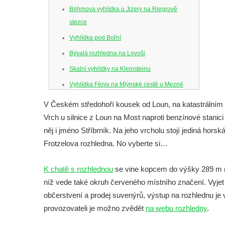
Böhmova vyhlídka u Jizery na Riegrově
stezce
Vyhlídka pod Bořní
Bývalá rozhledna na Lovoši
Skalní vyhlídky na Kleinsteinu
Vyhlídka Fénix na Mlýnské cestě u Mezné
Vyhlídka na Caspersbergu u
V Českém středohoří kousek od Loun, na katastrální
starokatolického kostela Proměnění Páně
Vrch u silnice z Loun na Most naproti benzínové stanic
ve Varnsdorfu
něj i jméno Stříbrník. Na jeho vrcholu stojí jediná hors
Vyhlídka u svatého Josefa v Zákupech
Frotzelova rozhledna. No vyberte si…
Ferdinandova vyhlídka u bývalého
K chatě s rozhlednou
se vine kopcem do výšky 289 m n. 
čedičového lomu v Zákupech
níž vede také okruh červeného místního značení. Vyjet 
Vyhlídka na konci Křížové cesty na
občerstvení a prodej suvenýrů, výstup na rozhlednu je 
Křížovém vrchu ve Frýdlantu
provozovateli je možno zvědět
na webu rozhledny
.
Rozhledna Čáp v Adršpašsko-teplických