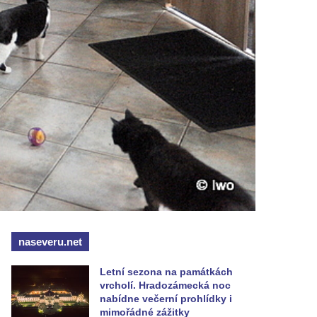
naseveru.net
Letní sezona na památkách
vrcholí. Hradozámecká noc
nabídne večerní prohlídky i
mimořádné zážitky