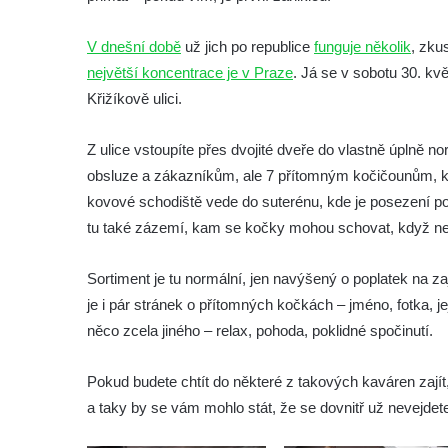
V dnešní době
už jich po republice
funguje několik
, zku
největší koncentrace je v Praze
. Já se v sobotu 30. kv
Křižíkově ulici.
Z ulice vstoupíte přes dvojité dveře do vlastně úplně nor
obsluze a zákazníkům, ale 7 přítomným kočičounům, kte
kovové schodiště vede do suterénu, kde je posezení poh
tu také zázemí, kam se kočky mohou schovat, když ne
Sortiment je tu normální, jen navýšený o poplatek na z
je i pár stránek o přítomných kočkách – jméno, fotka, jej
něco zcela jiného – relax, pohoda, poklidné spočinutí.
Pokud budete chtít do některé z takových kaváren zajít,
a taky by se vám mohlo stát, že se dovnitř už nevejdet