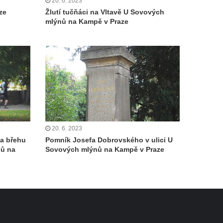
20. 6. 2023
ze
Žlutí tučňáci na Vltavě U Sovových
mlýnů na Kampě v Praze
20. 6. 2023
na břehu
Pomník Josefa Dobrovského v ulici U
nů na
Sovových mlýnů na Kampě v Praze