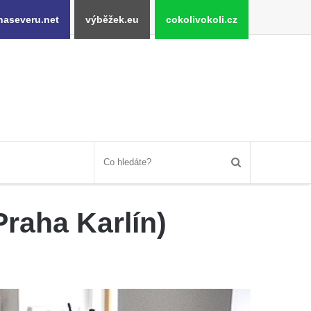
naseveru.net
výběžek.eu
cokolivokoli.cz
Praha Karlín)