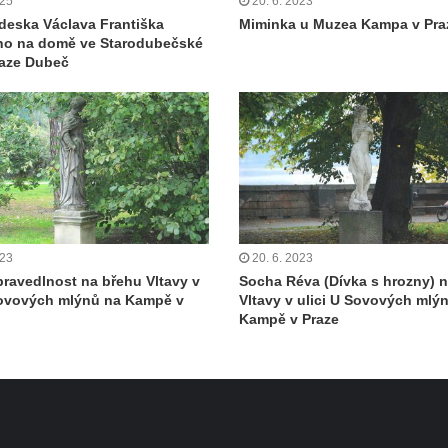
025
20. 6. 2023
deska Václava Františka
Miminka u Muzea Kampa v Pra
ho na domě ve Starodubečské
Praze Dubeč
023
20. 6. 2023
ravedlnost na břehu Vltavy v
Socha Réva (Dívka s hrozny) 
Sovových mlýnů na Kampě v
Vltavy v ulici U Sovových mlý
Kampě v Praze