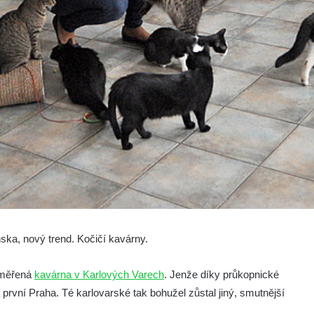
ka, nový trend. Kočičí kavárny.
zaměřená
kavárna v Karlových Varech
. Jenže díky průkopnické
 první Praha. Té karlovarské tak bohužel zůstal jiný, smutnější