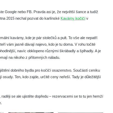
ste Google nebo FB. Pravda asi je, že největší šance a tudíž
ětna 2015 nechal pozvat do karlínské
Kavárny kočičí
v
mální kavárny, kde je pár stolečků a pult. To vše ale nepatří
ří vám jasně dávají najevo, kdo je tu doma. V rohu točité
odlnější, navíc obklopeno různými škrábadly a šplhadly. A je
mají na nikoho z přítomných náladu.
ajištění dobrého bydla pro kočičí osazenstvo. Součástí ceníku
í osudy. Ten, kdo zajde, určitě ceny neřeší. Tady je důležitější
 raději se ale ujistěte dopředu – rezervacemi se to tu jen hemží
e.