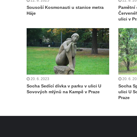
22. 8. 2025
22. 8. 2
Sousoší Kosmonauti u stanice metra
Pamětní 
Háje
Červené
ulici v 
20. 6. 2023
20. 6. 2
Socha Sedící dívka v parku v ulici U
Socha Sp
Sovových mlýnů na Kampě v Praze
ulici U 
Praze