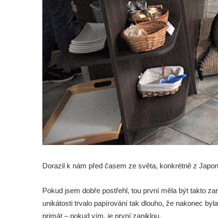
Dorazil k nám před časem ze světa, konkrétně z Japons
Pokud jsem dobře postřehl, tou první měla být takto 
unikátosti trvalo papírování tak dlouho, že nakonec byla
primát – pokud vím, je první zaniklou.