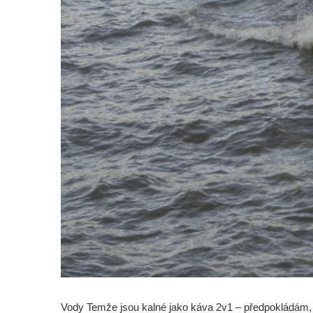
Vody Temže jsou kalné jako káva 2v1 – předpokládám, ž