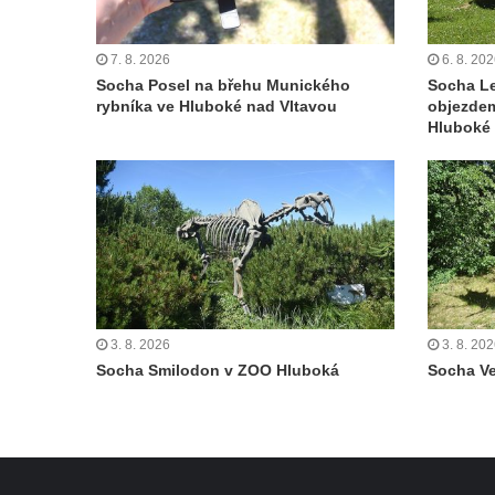
7. 8. 2026
6. 8. 20
Socha Posel na břehu Munického
Socha L
rybníka ve Hluboké nad Vltavou
objezde
Hluboké 
3. 8. 2026
3. 8. 20
Socha Smilodon v ZOO Hluboká
Socha V