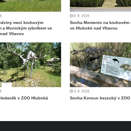
26
6. 8. 2026
edviny mezi kruhovým
Socha Memento na kruhovém 
m a Munickým rybníkem ve
ve Hluboké nad Vltavou
nad Vltavou
26
3. 8. 2026
eledaněk v ZOO Hluboká
Socha Koroun bezzubý v ZOO