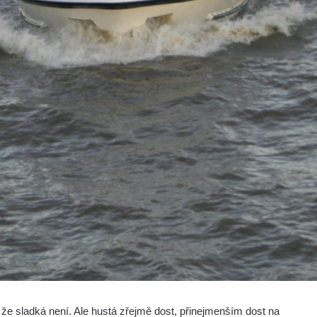
e sladká není. Ale hustá zřejmě dost, přinejmenším dost na