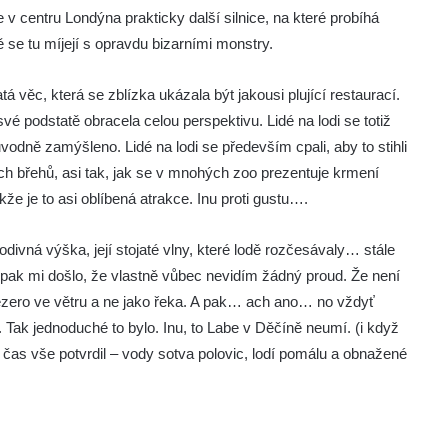
 v centru Londýna prakticky další silnice, na které probíhá
dě se tu míjejí s opravdu bizarními monstry.
á věc, která se zblízka ukázala být jakousi plující restaurací.
vé podstatě obracela celou perspektivu. Lidé na lodi se totiž
vodně zamýšleno. Lidé na lodi se především cpali, aby to stihli
ých břehů, asi tak, jak se v mnohých zoo prezentuje krmení
kže je to asi oblíbená atrakce. Inu proti gustu….
odivná výška, její stojaté vlny, které lodě rozčesávaly… stále
a pak mi došlo, že vlastně vůbec nevidím žádný proud. Že není
jezero ve větru a ne jako řeka. A pak… ach ano… no vždyť
. Tak jednoduché to bylo. Inu, to Labe v Děčíně neumí. (i když
ný čas vše potvrdil – vody sotva polovic, lodí pomálu a obnažené