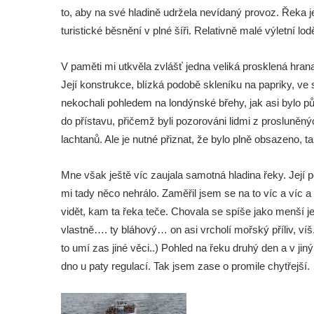
to, aby na své hladině udržela nevídaný provoz. Řeka je
turistické běsnění v plné šíři. Relativně malé výletní lo
V paměti mi utkvěla zvlášť jedna veliká prosklená hranat
Její konstrukce, blízká podobě skleníku na papriky, ve s
nekochali pohledem na londýnské břehy, jak asi bylo pů
do přístavu, přičemž byli pozorováni lidmi z prosluněn
lachtanů. Ale je nutné přiznat, že bylo plně obsazeno, ta
Mne však ještě víc zaujala samotná hladina řeky. Její p
mi tady něco nehrálo. Zaměřil jsem se na to víc a víc 
vidět, kam ta řeka teče. Chovala se spíše jako menší 
vlastně…. ty bláhový… on asi vrcholí mořský příliv, víš
to umí zas jiné věci..) Pohled na řeku druhý den a v ji
dno u paty regulací. Tak jsem zase o promile chytřejší.