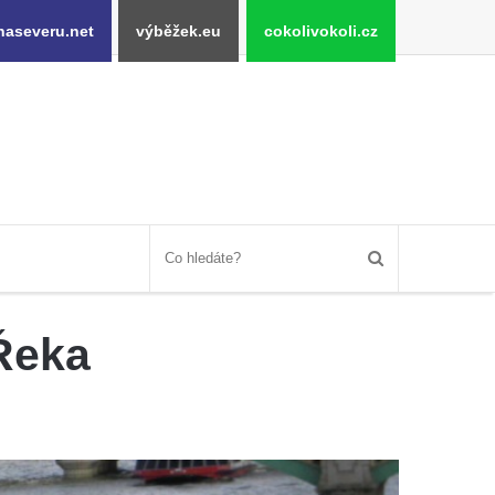
naseveru.net
výběžek.eu
cokolivokoli.cz
 Řeka