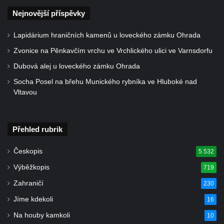
Nejnovější příspěvky
Lapidárium hraničních kamenů u loveckého zámku Ohrada
Zvonice na Pěnkavčím vrchu ve Vrchlického ulici ve Varnsdorfu
Dubová alej u loveckého zámku Ohrada
Socha Posel na břehu Munického rybníka ve Hluboké nad
Vltavou
Přehled rubrik
Českopis
5 532
Výběžkopis
719
Zahraničí
230
Jíme kdekoli
16
Na houby kamkoli
10