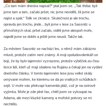
,,Co tam mám dneska napsat?“ ptal jsem se. ,,Tak třeba: byli
jsme tam a tam, začalo pršet, nic jsme neviděli, šli jsme se
najíst a spát.“ Tolik ve zkratce. Skutečnost je ale trochu,
opravdu jen trochu, jinde…byli jsme v lese za Sassnitz u
přímořských skal, pršet začalo, viděli jsme alespoň moře,
najedli jsme se dobře a ještě jsme neusli. Takže tak.
Za městem Sassnitz se nachází les, o němž mám zákázno
mluvit, protože zatím není známý. A moji spoludovolenkáři se
bojí, že by bylo tajemství vyzrazeno, protože výběžek.eu čtou
tisíce lidí, kteří už mají sbaleno na Rujánu a čekají jen na vydání
dnešního článku. V tomto tajemném lese jsou velké skály
omývané mořem, ke kterému se dá po vratkých schůdkách
sejít. U moře vás překvapí kamenitá pláž, což je na ostrově
vyjímka. Moře je zde plné řas, chtěl jsem se vykoupat na
Adama, ale mezi kluzké kameny a mořské potvory se mi
nechtělo.