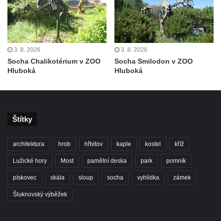
3. 8. 2026
3. 8. 2026
Socha Chalikotérium v ZOO
Socha Smilodon v ZOO
Hluboká
Hluboká
Štítky
architektura
hrob
hřbitov
kaple
kostel
kříž
Lužické hory
Most
pamětní deska
park
pomník
pískovec
skála
sloup
socha
vyhlídka
zámek
Šluknovský výběžek