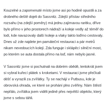
Kouzelné a zapomenuté místo jsme asi po hodině opustili a za
drobného deště dojeli do Sassnitz. Zdejší přístav středního
rozsahu (na zdejší poměry) má jednu zajímavou raritku, dříve
bylo přímo v jeho prostorech nádraží a koleje vedly až téměř do
lodí, kde navazovaly další koleje a vlaky takto loďmo cestovaly.
Dnes už zde najdete jen památeční restauraci a pár metrů
nikam nevedoucích kolejí. Zda funguje i sklápěcí silniční most,
po kterém se auta dostala přímo na loď, nám nebylo jasné.
V Sassnitz jsme si pochutnali na dobrém obědě, tentokrát jsem
si vybral kuřecí plátek s kroketami. V restauraci jsme přečkali
déšť a vyrazili za zvířátky. Ty se nachájí v Putbusu, kde je
obrovská ohrada, ve které se prohání plno zvěřiny. Nám štěstí
nepřálo, zvířátka jsem viděli jedině přes největší objektiv, který
jsme s sebou táhli.