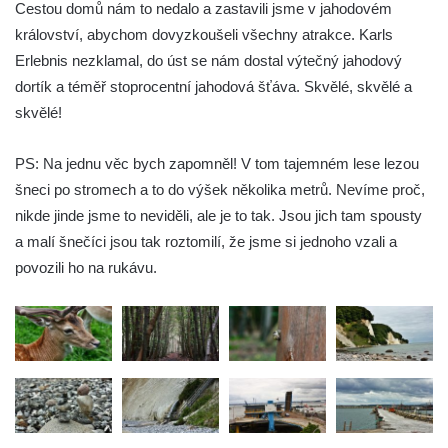
Cestou domů nám to nedalo a zastavili jsme v jahodovém
království, abychom dovyzkoušeli všechny atrakce. Karls
Erlebnis nezklamal, do úst se nám dostal výtečný jahodový
dortík a téměř stoprocentní jahodová šťáva. Skvělé, skvělé a
skvělé!
PS: Na jednu věc bych zapomněl! V tom tajemném lese lezou
šneci po stromech a to do výšek několika metrů. Nevíme proč,
nikde jinde jsme to neviděli, ale je to tak. Jsou jich tam spousty
a malí šnečíci jsou tak roztomilí, že jsme si jednoho vzali a
povozili ho na rukávu.