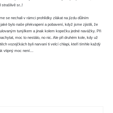
strašlivě sr..!
sme se nechali v rámci prohlídky zlákat na jízdu důlním
jaké bylo naše překvapení a pobavení, když jsme zjistili, že
ulovaným tunýlkem a jinak kolem kopečku jedné navážky. Při
achytat, moc to nestálo, no nic. Ale při druhém kole, kdy už
ěch vozejčkách byli narvaní ti velcí chlapi, kteří tímhle každý
 tak vtipný moc není…
ut