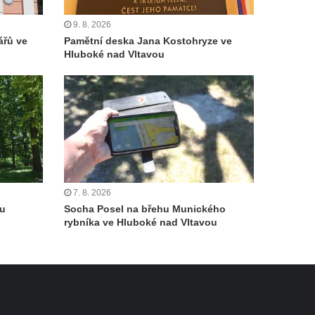
9. 8. 2026
ářů ve
Pamětní deska Jana Kostohryze ve
Hluboké nad Vltavou
7. 8. 2026
ku
Socha Posel na břehu Munického
rybníka ve Hluboké nad Vltavou