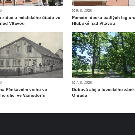
26
9. 8. 2026
 zídce u městského úřadu ve
Pamětní deska padlých legion
nad Vltavou
Hluboké nad Vltavou
26
7. 8. 2026
na Pěnkavčím vrchu ve
Dubová alej u loveckého zám
ého ulici ve Varnsdorfu
Ohrada