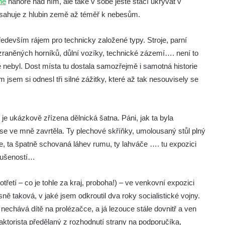
ně
nahoře nad ním, ale také v sobě ještě stačí ukrývat v
osahuje z hlubin země až téměř k nebesům.
edevším rájem pro technicky založené typy. Stroje, parní
y zraněných horníků, důlní vozíky, technické zázemí…. není to
 nebyl. Dost místa tu dostala samozřejmě i samotná historie
jsem si odnesl tři silné zážitky, které až tak nesouvisely se
je ukázkově zřízena dělnická šatna. Páni, jak ta byla
se ve mně zavrtěla. Ty plechové skříňky, umolousaný stůl plný
fe, ta špatně schovaná láhev rumu, ty lahváče …. tu expozici
zkušeností…
etí – co je tohle za kraj, proboha!) – ve venkovní expozici
ně taková, v jaké jsem odkroutil dva roky socialistické vojny.
chává dítě na prolézačce, a já lezouce stále dovnitř a ven
aktorista předělaný z rozhodnutí strany na podporučíka,