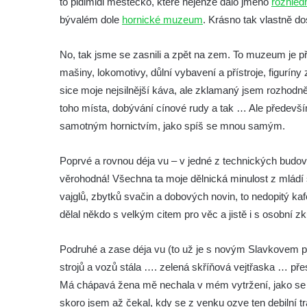
to pidimidi městečko, které nejenže dalo jméno
rozhled
bývalém dole
hornické muzeum
. Krásno tak vlastně d
No, tak jsme se zasnili a zpět na zem. To muzeum je př
mašiny, lokomotivy, důlní vybavení a přístroje, figurín
sice moje nejsilnější káva, ale zklamaný jsem rozhodně
toho místa, dobývání cínové rudy a tak … Ale především 
samotným hornictvím, jako spíš se mnou samým.
Poprvé a rovnou déja vu – v jedné z technických budov 
věrohodná! Všechna ta moje dělnická minulost z mládí 
vajglů, zbytků svačin a dobových novin, to nedopitý ka
dělal někdo s velkým citem pro věc a jistě i s osobní 
Podruhé a zase déja vu (to už je s novým Slavkovem potř
strojů a vozů stála …. zelená skříňová vejtřaska … přes
Má chápavá žena mě nechala v mém vytržení, jako se ne
skoro jsem až čekal, kdy se z venku ozve ten debilní tr