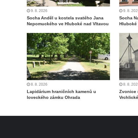
9. 8. 2026
9. 8. 20
Socha Anděl u kostela svatého Jana
Socha Na
Nepomuckého ve Hluboké nad Vltavou
Hluboké 
8. 8. 2026
8. 8. 20
Lapidárium hraničních kamenů u
Zvonice 
loveckého zámku Ohrada
Vrchlick