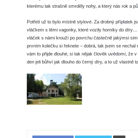
kterému tak strašně smrděly nohy, a který nás rok a půl 
Potřetí už to bylo místně stylové. Za drobný příplatek j
vláčkem s těmi vagonky, které vozily horníky do díry… 
vláček s námi krouží po povrchu částečně jakýmsi sim
prvním kolečku si řeknete – dobrá, tak jsem se nechal n
vám to přijde dlouhé, si tak nějak člověk uvědomí, že v t
den jeli bůhví jak dlouho do černý díry, a to už vlastně
Tiskno