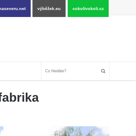
naseveru.net
výběžek.eu
cokolivokoli.cz
fabrika