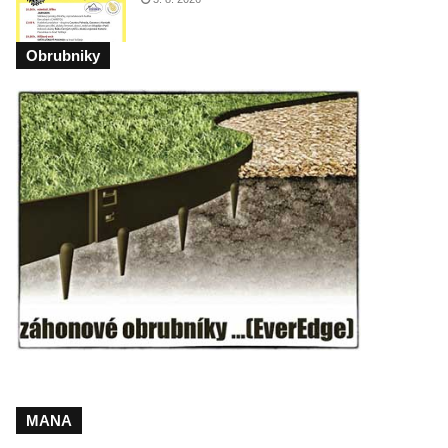
Obrubniky
MANA