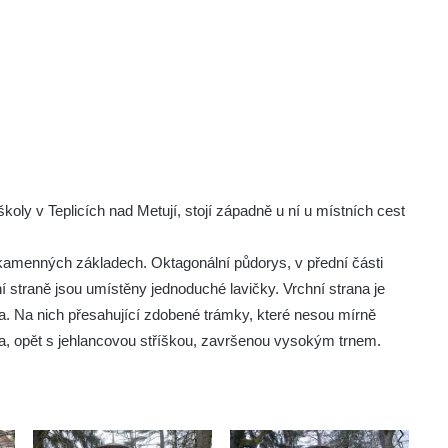
oly v Teplicích nad Metují, stojí západně u ní u místních cest
kamenných základech. Oktagonální půdorys, v přední části
ní straně jsou umístěny jednoduché lavičky. Vrchní strana je
na. Na nich přesahující zdobené trámky, které nesou mírně
ka, opět s jehlancovou stříškou, završenou vysokým trnem.