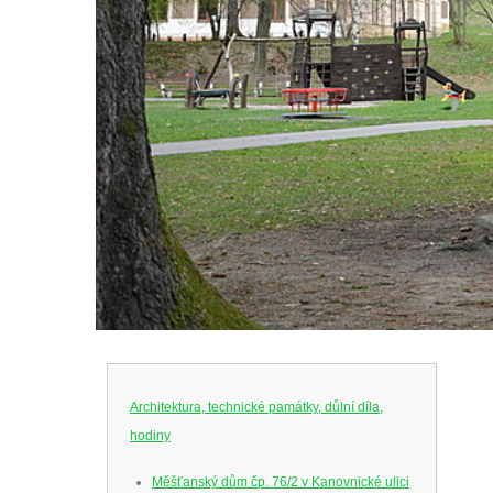
Architektura, technické památky, důlní díla,
hodiny
Měšťanský dům čp. 76/2 v Kanovnické ulici