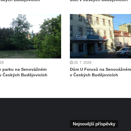
026
20. 7. 2026
v parku na Senovážném
Dům U Ferusů na Senovážném
v Českých Budějovicích
v Českých Budějovicích
Nejnovější příspěvky