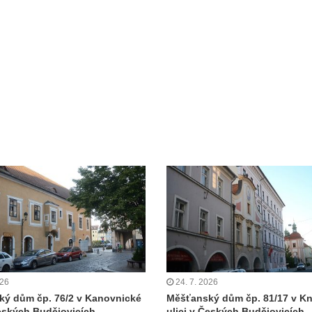
026
24. 7. 2026
ý dům čp. 76/2 v Kanovnické
Měšťanský dům čp. 81/17 v K
Českých Budějovicích
ulici v Českých Budějovicích