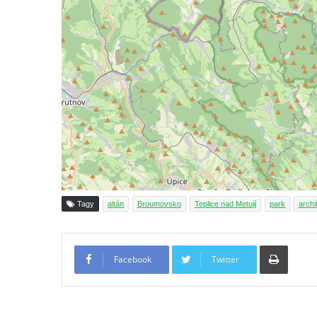
Dům čp. 104/9 na Lužickém náměstí v
Rumburku
Dům čp. 102/7 na Lužickém náměstí v
Rumburku
Dům čp. 99/4 na Lužickém náměstí v
Rumburku (tiskárna Heinricha Pfeifera)
Bývalý špitál v Teplé
Josef Meisel jun., tkalcovna a barevna u
Dolního Podluží
Mattoniho továrna v lázních Kyselka
Tagy
altán
Broumovsko
Teplice nad Metují
park
archi
Dům Stallburg v lázních Kyselka
Vilemínka (Vilemínin dvůr) v lázních
Tiskno
Kyselka
Facebook
Twitter
Švýcarský dvůr v lázních Kyselka
Jindřichův dvůr v lázních Kyselka