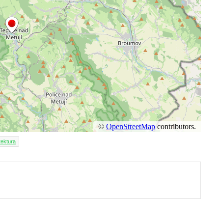
tektura
ut