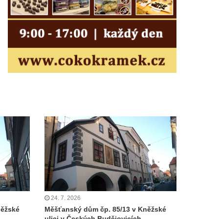
24. 7. 2026
něžské
Měšťanský dům čp. 85/13 v Kněžské
ulici v Českých Budějovicích