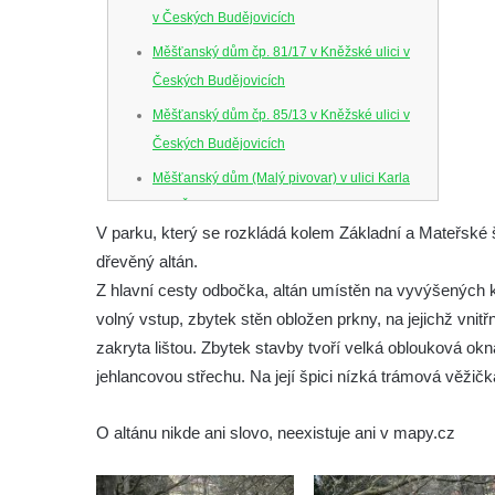
v Českých Budějovicích
Měšťanský dům čp. 81/17 v Kněžské ulici v
Českých Budějovicích
Měšťanský dům čp. 85/13 v Kněžské ulici v
Českých Budějovicích
Měšťanský dům (Malý pivovar) v ulici Karla
IV. v Českých Budějovicích
V parku, který se rozkládá kolem Základní a Mateřské šk
Dům U Ferusů na Senovážném náměstí v
dřevěný altán.
Českých Budějovicích
Z hlavní cesty odbočka, altán umístěn na vyvýšených 
Solnice na Piaristickém náměstí v Českých
volný vstup, zbytek stěn obložen prkny, na jejichž vnitř
Budějovicích
zakryta lištou. Zbytek stavby tvoří velká oblouková ok
Biskupská rezidence v Českých
jehlancovou střechu. Na její špici nízká trámová věžič
Budějovicích
Dům čp. 20 ve Velešíně, zvaný U Kantůrků
O altánu nikde ani slovo, neexistuje ani v mapy.cz
či Kaplanka
Fara v Římově