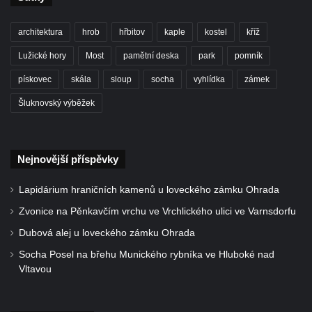
architektura
hrob
hřbitov
kaple
kostel
kříž
Lužické hory
Most
pamětní deska
park
pomník
pískovec
skála
sloup
socha
vyhlídka
zámek
Šluknovský výběžek
Nejnovější příspěvky
Lapidárium hraničních kamenů u loveckého zámku Ohrada
Zvonice na Pěnkavčím vrchu ve Vrchlického ulici ve Varnsdorfu
Dubová alej u loveckého zámku Ohrada
Socha Posel na břehu Munického rybníka ve Hluboké nad
Vltavou