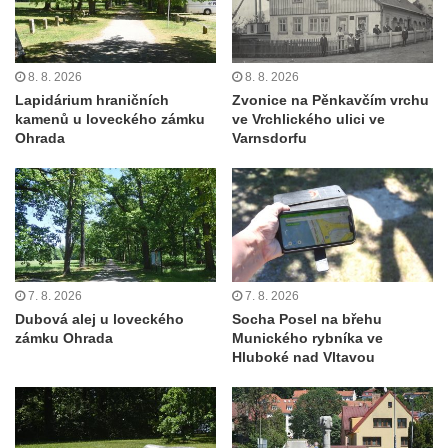
8. 8. 2026
8. 8. 2026
Lapidárium hraničních
Zvonice na Pěnkavčím vrchu
kamenů u loveckého zámku
ve Vrchlického ulici ve
Ohrada
Varnsdorfu
7. 8. 2026
7. 8. 2026
Dubová alej u loveckého
Socha Posel na břehu
zámku Ohrada
Munického rybníka ve
Hluboké nad Vltavou