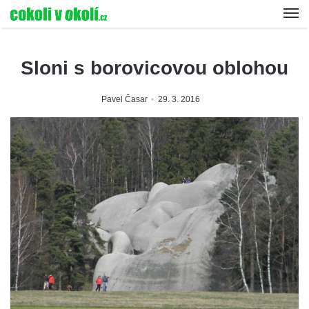
Sloni s borovicovou oblohou
Pavel Časar
29. 3. 2016