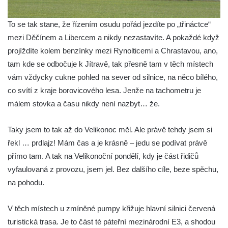
To se tak stane, že řízením osudu pořád jezdíte po „třináctce“
mezi Děčínem a Libercem a nikdy nezastavíte. A pokaždé když
projíždíte kolem benzínky mezi Rynolticemi a Chrastavou, ano,
tam kde se odbočuje k Jítravě, tak přesně tam v těch místech
vám vždycky cukne pohled na sever od silnice, na něco bílého,
co svítí z kraje borovicového lesa. Jenže na tachometru je
málem stovka a času nikdy není nazbyt… že.
Taky jsem to tak až do Velikonoc měl. Ale právě tehdy jsem si
řekl … prdlajz! Mám čas a je krásně – jedu se podívat právě
přímo tam. A tak na Velikonoční pondělí, kdy je část řidičů
vyfaulovaná z provozu, jsem jel. Bez dalšího cíle, beze spěchu,
na pohodu.
V těch místech u zmíněné pumpy křižuje hlavní silnici červená
turistická trasa. Je to část té páteřní mezinárodní E3, a shodou