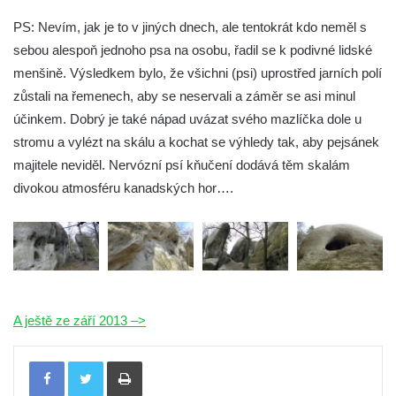
PS: Nevím, jak je to v jiných dnech, ale tentokrát kdo neměl s
sebou alespoň jednoho psa na osobu, řadil se k podivné lidské
menšině. Výsledkem bylo, že všichni (psi) uprostřed jarních polí
zůstali na řemenech, aby se neservali a záměr se asi minul
účinkem. Dobrý je také nápad uvázat svého mazlíčka dole u
stromu a vylézt na skálu a kochat se výhledy tak, aby pejsánek
majitele neviděl. Nervózní psí kňučení dodává těm skalám
divokou atmosféru kanadských hor….
A ještě ze září 2013 –>
Tisknout