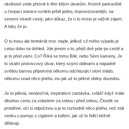
okolností vede přesně k těm bílým útvarům. Kromě parkoviště
u čerpací stanice vzniklo ještě jedno, improvizovanější, na
severní straně cesty, jako důkaz, že o to místo je vážně zájem.
A taky že jo.
O tu trasu ale tentokrát moc nejde, jelikož cíl mého výpadu je
celou dobu na dohled. Jde jenom o to, přejít dvě pole po cestě a
je to před vámi. Co? Říká se tomu Bílé, nebo Sloní kameny. Je
to skalní pískovcový útvar, který svými oblinami a nápadně
světlou barvou připomíná někomu odcházející sloní stádo,
někomu snad něco jiného, inu jak už to pěkné obliny dovedou.
Je to pěkná, nenáročná, inspirativní zastávka, zvlášť když máte
dlouhou cestu za volantem za sebou i před sebou, Člověk se
protáhne, oči si odpočinou a je to rozhodně něco jiného, než stát
venku u pumpy s cigárem a kafem, jak už to řidiči běžně
dělávají.