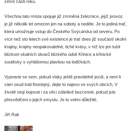
zimní části roku.
Všechna tato místa spojuje již zmíněná železnice, jejíž provoz
je již několik let omezen jen na soboty a neděle. Je to jediná trať,
která umožnuje vstup do Českého Svýcarska od severu. Po
více než sto letech své existence je trať dnes již součástí okolní
krajiny, krajiny neopakovatelné, tiché krásy, v níž lze jen tušit
blízkost skalních útvarů blízkého údolí Křinice a křinické
soutěsky s vyhlášenou plavbou na lodičkách.
Vypravte se sem, pokud vlaky ještě pravidelně jezdí, a není-li
vám osud trati lhostejný, dejte to najevo ve svých obcích. V
životě stojí bojovat i za věci zdánlivě bezcenné, pokud jste
přesvědčeni o jejich smyslu. Je to velmi důležité.
Jiří Rak