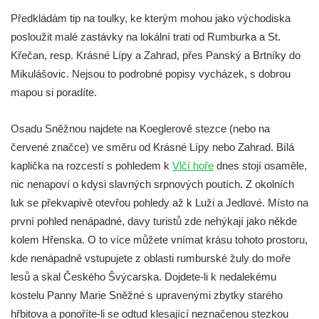
Předkládám tip na toulky, ke kterým mohou jako východiska
posloužit malé zastávky na lokální trati od Rumburka a St.
Křečan, resp. Krásné Lípy a Zahrad, přes Panský a Brtníky do
Mikulášovic. Nejsou to podrobné popisy vycházek, s dobrou
mapou si poradíte.
Osadu Sněžnou najdete na Koeglerově stezce (nebo na
červené značce) ve směru od Krásné Lípy nebo Zahrad. Bílá
kaplička na rozcestí s pohledem k
Vlčí hoře
dnes stojí osaměle,
nic nenapoví o kdysi slavných srpnových poutích. Z okolních
luk se překvapivě otevřou pohledy až k Luži a Jedlové. Místo na
první pohled nenápadné, davy turistů zde nehýkají jako někde
kolem Hřenska. O to více můžete vnímat krásu tohoto prostoru,
kde nenápadně vstupujete z oblasti rumburské žuly do moře
lesů a skal Českého Švýcarska. Dojdete-li k nedalekému
kostelu Panny Marie Sněžné s upravenými zbytky starého
hřbitova a ponoříte-li se odtud klesající neznačenou stezkou