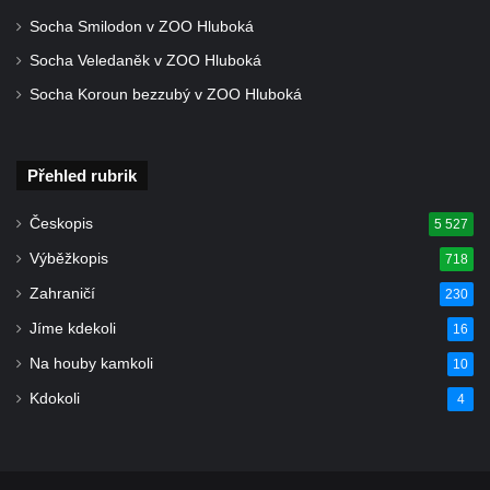
Socha Smilodon v ZOO Hluboká
Socha Veledaněk v ZOO Hluboká
Socha Koroun bezzubý v ZOO Hluboká
Přehled rubrik
Českopis
5 527
Výběžkopis
718
Zahraničí
230
Jíme kdekoli
16
Na houby kamkoli
10
Kdokoli
4