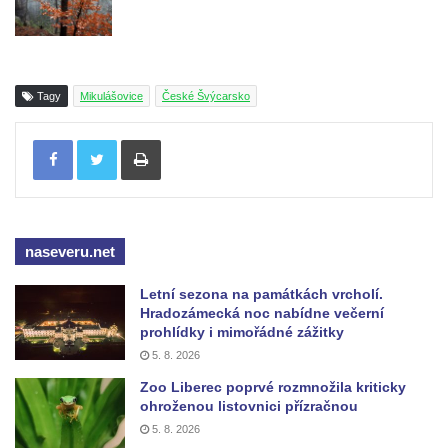
Tagy
Mikulášovice
České Švýcarsko
Tisknout
naseveru.net
Letní sezona na památkách vrcholí.
Hradozámecká noc nabídne večerní
prohlídky i mimořádné zážitky
5. 8. 2026
Zoo Liberec poprvé rozmnožila kriticky
ohroženou listovnici přízračnou
5. 8. 2026