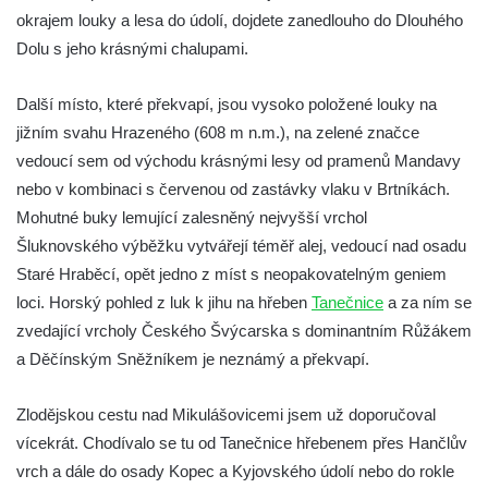
okrajem louky a lesa do údolí, dojdete zanedlouho do Dlouhého
Dolu s jeho krásnými chalupami.
Další místo, které překvapí, jsou vysoko položené louky na
jižním svahu Hrazeného (608 m n.m.), na zelené značce
vedoucí sem od východu krásnými lesy od pramenů Mandavy
nebo v kombinaci s červenou od zastávky vlaku v Brtníkách.
Mohutné buky lemující zalesněný nejvyšší vrchol
Šluknovského výběžku vytvářejí téměř alej, vedoucí nad osadu
Staré Hraběcí, opět jedno z míst s neopakovatelným geniem
loci. Horský pohled z luk k jihu na hřeben
Tanečnice
a za ním se
zvedající vrcholy Českého Švýcarska s dominantním Růžákem
a Děčínským Sněžníkem je neznámý a překvapí.
Zlodějskou cestu nad Mikulášovicemi jsem už doporučoval
vícekrát. Chodívalo se tu od Tanečnice hřebenem přes Hančlův
vrch a dále do osady Kopec a Kyjovského údolí nebo do rokle