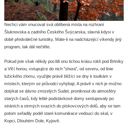
Nechci vám vnucovat svá oblíbená místa na rozhraní
Šluknovska a zadního Českého Švýcarska, slavná kdysi v
době předválečné turistiky. Máte-li na nadcházející víkendy jiný
program, tak dál nečtěte.
Pokud jste však někdy pocítili onu tichou krásu roklí pod Brtníky
a Vlčí horou, vstupujíce do nich ”shora”, od severu, od linie
lužického zlomu, využijte právě blížící se dny k toulkám v
místech, kterým se průvodci vyhýbají. A právě v nich je možno
dotýkat se dávno zmizelých Sudet, proniknout do atmosféry
starých časů, kdy letité podstávkové domy sestupovaly po
stráních a strmých svazích do pískovcových dolů, aby se tam
potom seřadily podél staré komunikace vedoucí do skal, v
Kopci, Dlouhém Dole, Kyjově.