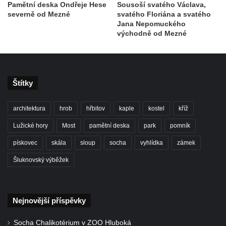
Pamětní deska Ondřeje Hese
Sousoší svatého Václava,
severně od Mezné
svatého Floriána a svatého
Jana Nepomuckého
východně od Mezné
Štítky
architektura
hrob
hřbitov
kaple
kostel
kříž
Lužické hory
Most
pamětní deska
park
pomník
pískovec
skála
sloup
socha
vyhlídka
zámek
Šluknovský výběžek
Nejnovější příspěvky
Socha Chalikotérium v ZOO Hluboká