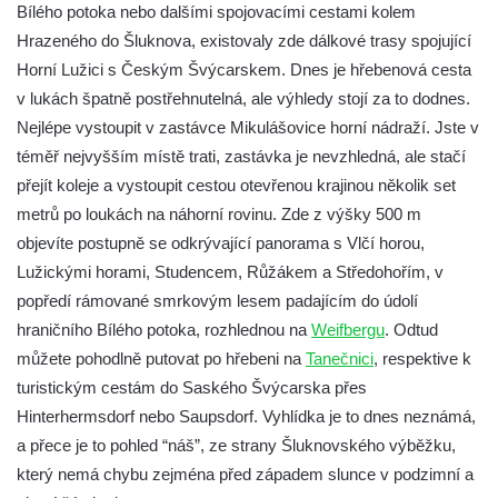
Bílého potoka nebo dalšími spojovacími cestami kolem
Hrazeného do Šluknova, existovaly zde dálkové trasy spojující
Horní Lužici s Českým Švýcarskem. Dnes je hřebenová cesta
v lukách špatně postřehnutelná, ale výhledy stojí za to dodnes.
Nejlépe vystoupit v zastávce Mikulášovice horní nádraží. Jste v
téměř nejvyšším místě trati, zastávka je nevzhledná, ale stačí
přejít koleje a vystoupit cestou otevřenou krajinou několik set
metrů po loukách na náhorní rovinu. Zde z výšky 500 m
objevíte postupně se odkrývající panorama s Vlčí horou,
Lužickými horami, Studencem, Růžákem a Středohořím, v
popředí rámované smrkovým lesem padajícím do údolí
hraničního Bílého potoka, rozhlednou na
Weifbergu
. Odtud
můžete pohodlně putovat po hřebeni na
Tanečnici
, respektive k
turistickým cestám do Saského Švýcarska přes
Hinterhermsdorf nebo Saupsdorf. Vyhlídka je to dnes neznámá,
a přece je to pohled “náš”, ze strany Šluknovského výběžku,
který nemá chybu zejména před západem slunce v podzimní a