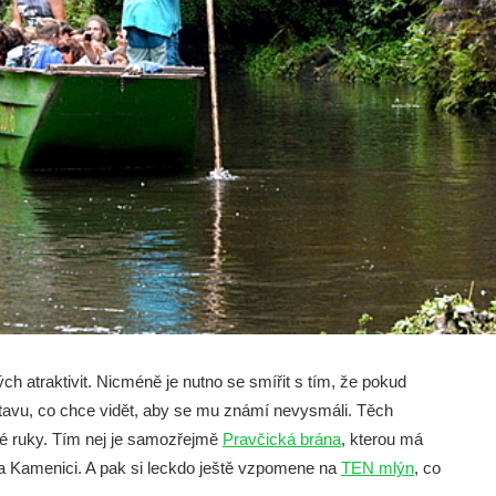
h atraktivit. Nicméně je nutno se smířit s tím, že pokud
dstavu, co chce vidět, aby se mu známí nevysmáli. Těch
dné ruky. Tím nej je samozřejmě
Pravčická brána
, kterou má
na Kamenici. A pak si leckdo ještě vzpomene na
TEN mlýn
, co