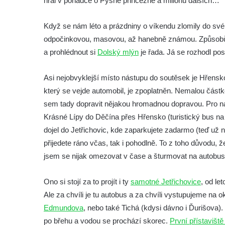
hrál v pohádce o Pyšné princezně a milionu dalších…
Když se nám léto a prázdniny o víkendu zlomily do své 
odpočinkovou, masovou, až hanebně známou. Způsobů, j
a prohlédnout si
Dolský mlýn
je řada. Já se rozhodl p
Asi nejobvyklejší místo nástupu do soutěsek je Hřensk
který se vejde automobil, je zpoplatněn. Nemalou částko
sem tady dopravit nějakou hromadnou dopravou. Pro ná
Krásné Lípy do Děčína přes Hřensko (turistický bus na l
dojel do Jetřichovic, kde zaparkujete zadarmo (teď už 
přijedete ráno včas, tak i pohodlně. To z toho důvodu, 
jsem se nijak omezovat v čase a šturmovat na autobus
Ono si stojí za to projít i ty
samotné Jetřichovice
, od le
Ale za chvíli je tu autobus a za chvíli vystupujeme na
Edmundova
, nebo také Tichá (kdysi dávno i Ďurišova).
po břehu a vodou se prochází skorec.
První přístaviště