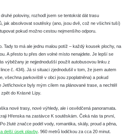
druhé poloviny, rozhodl jsem se tentokrát dát trasu
ak absolvovat soutěsky (ano, jsou dvě, což ne všichni tuší)
ostupovat pokud možno cestou nejmenšího odporu.
o. Tady to má ale jednu malou potíž – každý kousek plochy, na
u. A přesto tu přes den volné místo nenajdete. Je lepší se
s výběžany je nejjednodušší použít autobusovou linku z
ince č. 434). Já si situaci zjednodušil v tom, že jsem autem
ne, všechna parkoviště v obci jsou zpoplatněna) a pokud
že Jetřichovice byly mým cílem na plánované trase, a nechtěl
 zpět do Krásné Lípy.
toška nové trasy, nové výhledy, ale i osvědčená panoramata.
 okraji Hřenska na zastávce K soutěskám. Čeká nás ta první,
 Po žluté značce podél vody, romantika, skály, proud a pěna,
 a delší úsek plavby
. 960 metrů lodičkou za cca 20 minut.