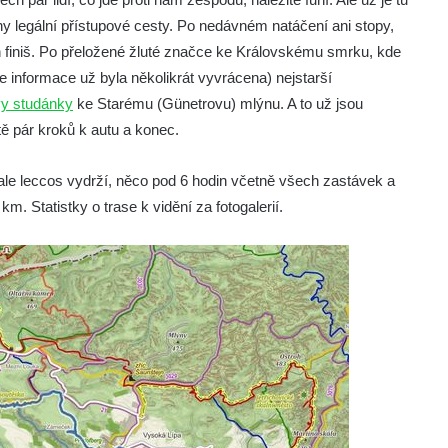
 legální přístupové cesty. Po nedávném natáčení ani stopy,
n finiš. Po přeložené žluté značce ke Královskému smrku, kde
e informace už byla několikrát vyvrácena) nejstarší
y studánky
ke Starému (Günetrovu) mlýnu. A to už jsou
tě pár kroků k autu a konec.
o ale leccos vydrží, něco pod 6 hodin včetně všech zastávek a
. Statistky o trase k vidění za fotogalerií.