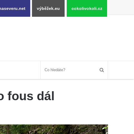
naseveru.net
výběžek.eu
cokolivokoli.cz
o fous dál