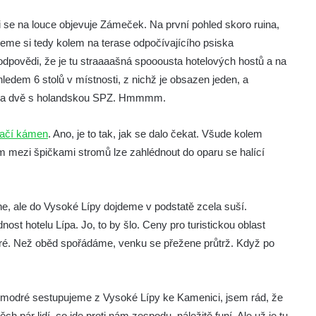
li se na louce objevuje Zámeček. Na první pohled skoro ruina,
fneme si tedy kolem na terase odpočívajícího psiska
dpovědi, že je tu straaaašná spooousta hotelových hostů a na
hledem 6 stolů v místnosti, z nichž je obsazen jeden, a
ou a dvě s holandskou SPZ. Hmmmm.
tačí kámen
. Ano, je to tak, jak se dalo čekat. Všude kolem
am mezi špičkami stromů lze zahlédnout do oparu se halící
ne, ale do Vysoké Lípy dojdeme v podstatě zcela suší.
t hotelu Lípa. Jo, to by šlo. Ceny pro turistickou oblast
obré. Než oběd spořádáme, venku se přežene průtrž. Když po
 modré sestupujeme z Vysoké Lípy ke Kamenici, jsem rád, že
ár lidí, co jde proti nám zespodu, náležitě funí. Ale už je tu