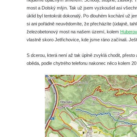
most a Dolský mlýn. Tak už jsem vyzkoušel asi všechny
úklid byl tentokrát dokonalý. Po dlouhém kochání už je
si ani pořádně neuvědomíte, že přecházíte (údajně, tahl
železobetonový most na našem území, kolem
Huberov
vlastně skoro Jetřichovice, kde jsme ráno začínali. Ješ
S dcerou, která není až tak úplně zvyklá chodit, přest
oběda, podle chytrého telefonu nakonec něco kolem 20 km