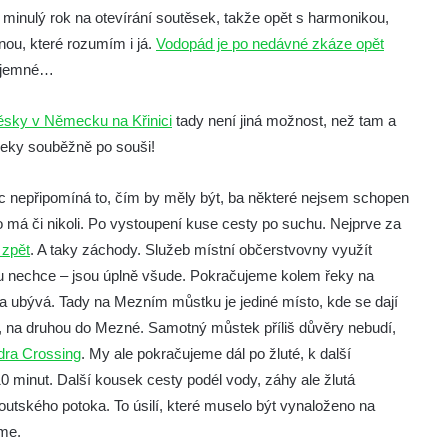
 minulý rok na otevírání soutěsek, takže opět s harmonikou,
ou, které rozumím i já.
Vodopád je po nedávné zkáze opět
říjemné…
ěsky v Německu na Křinici
tady není jiná možnost, než tam a
úseky souběžně po souši!
 nepřipomíná to, čím by měly být, ba některé nejsem schopen
no má či nikoli. Po vystoupení kuse cesty po suchu. Nejprve za
 zpět
. A taky záchody. Služeb místní občerstvovny využít
u nechce – jsou úplně všude. Pokračujeme kolem řeky na
a ubývá. Tady na Mezním můstku je jediné místo, kde se dají
é, na druhou do Mezné. Samotný můstek příliš důvěry nebudí,
ra Crossing
. My ale pokračujeme dál po žluté, k další
10 minut. Další kousek cesty podél vody, záhy ale žlutá
utského potoka. To úsilí, které muselo být vynaloženo na
áme.