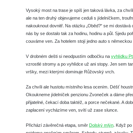
Vysoký most na trase je spíš jen taková lávka, za chví
ale na ten druhý objevujeme ceduli s jídelníčkem, trou
nakouknout dovnitř. Na otázku „Oběd?“ se mi dostává o
nás by se dostalo tak za hodinu, hodinu a půl. Sjedu po
couváme ven. Za hotelem stojí jedno auto s německ
V drobném dešti si neodpustím odbočku na
vyhlídku P
vzrostlé stromy a po vyhlídce už ani stopy. Jen sem t
vršky, mezi kterými dominuje Růžovský vrch.
Za chvíli ale hustotu místního lesa ocením. Déšť houst
Okoukneme jídelníček penzionu Zvoneček a dáme přednos
přijatelné, čekací doba taktéž, a porce nečekané. A d
zaplacení vycházíme ven, svítí už zase slunce.
Přichází závěrečná etapa, směr
Dolský mlýn
. Když po
nejdeme opačným směrem. Schody, stupně, záseky. Těch p