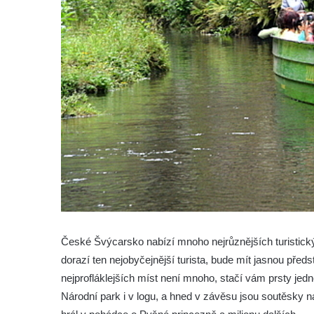
České Švýcarsko nabízí mnoho nejrůznějších turistickýc
dorazí ten nejobyčejnější turista, bude mít jasnou pře
nejprofláklejších míst není mnoho, stačí vám prsty je
Národní park i v logu, a hned v závěsu jsou soutěsky 