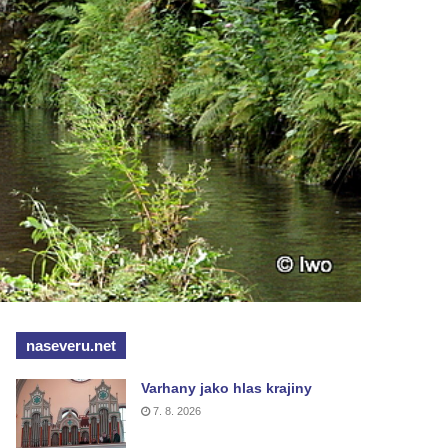
naseveru.net
Varhany jako hlas krajiny
7. 8. 2026