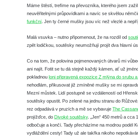
Máme štěstí, trefíme na převozníka, kterého jsem zažil
neuvěřitelnými průpovídkami a navíc se skvělou němčin
funkční
. Jen ty černé mušky jsou víc než vlezlé a nep
Malá vsuvka – nutno připomenout, že na rozdíl od
sout
zpět lodičkou, soutěsky neumožňují projít dva hlavní 
Co na tom, že polovina pojmenovaných útvarů mi vůbec
ani najít. Fotit se tu dá stejně každý kámen, ať už jmé
pokladnou
loni připravená expozice Z mlýna do srubu a
nehodlám, přikusovat již zmíněné mušky se mi opravd
Mezní můstek. Lidí postupně se vzdáleností od Hřensk
soutěsky opustit. Po zelené na jednu stranu do Růžov
rez odpadává v pruzích a mě se vybavuje
The Cassand
projížďce, do
Divoké soutěsky
. „Jen“ 450 metrů a cca 
odbočuje a končí. Tady přecházíme na modrou podél Ko
vydláždění cesty! Tady už ale takřka nikoho nepotkáv