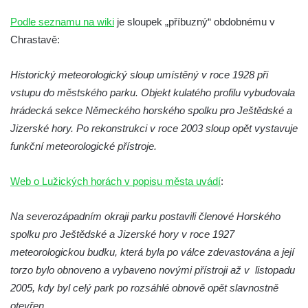
Podle seznamu na wiki
je sloupek „příbuzný“ obdobnému v
Chrastavě:
Historický meteorologický sloup umístěný v roce 1928 při
vstupu do městského parku. Objekt kulatého profilu vybudovala
hrádecká sekce Německého horského spolku pro Ještědské a
Jizerské hory. Po rekonstrukci v roce 2003 sloup opět vystavuje
funkční meteorologické přístroje.
Web o Lužických horách v popisu města uvádí
:
Na severozápadním okraji parku postavili členové Horského
spolku pro Ještědské a Jizerské hory v roce 1927
meteorologickou budku, která byla po válce zdevastována a její
torzo bylo obnoveno a vybaveno novými přístroji až v listopadu
2005, kdy byl celý park po rozsáhlé obnově opět slavnostně
otevřen.