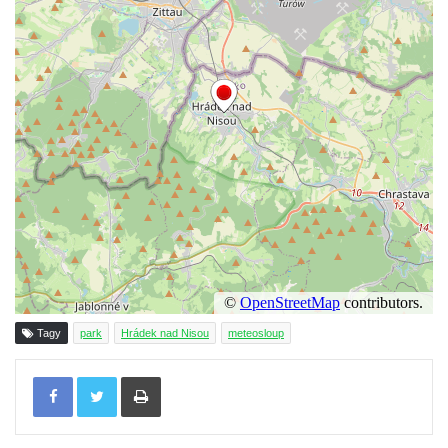
Tagy
park
Hrádek nad Nisou
meteosloup
Tisknout