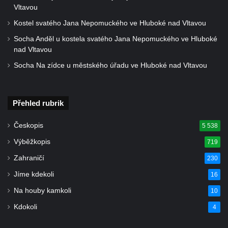
Vltavou
Kostel svatého Jana Nepomuckého ve Hluboké nad Vltavou
Socha Anděl u kostela svatého Jana Nepomuckého ve Hluboké
nad Vltavou
Socha Na zídce u městského úřadu ve Hluboké nad Vltavou
Přehled rubrik
Českopis
5 538
Výběžkopis
719
Zahraničí
230
Jíme kdekoli
16
Na houby kamkoli
10
Kdokoli
4