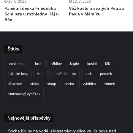
28. 6. 2023
13. 2. 2023
Pamětní deska Friedricha
Věž kostela svatých Petra a
Schillera u rozhledny Háj u
Pavla v Mělníku
Aše
Štítky
architektura
hrob
hřbitov
kaple
kostel
kříž
Lužické hory
Most
pamětní deska
park
pomník
pískovec
skála
sloup
socha
vyhlídka
zámek
Šluknovský výběžek
Nejnovější příspěvky
Socha Kruhy na vodě u Masarykovy ulice ve Hluboké nad