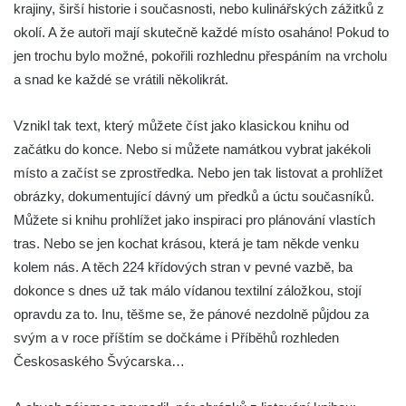
krajiny, širší historie i současnosti, nebo kulinářských zážitků z
okolí. A že autoři mají skutečně každé místo osaháno! Pokud to
jen trochu bylo možné, pokořili rozhlednu přespáním na vrcholu
a snad ke každé se vrátili několikrát.
Vznikl tak text, který můžete číst jako klasickou knihu od
začátku do konce. Nebo si můžete namátkou vybrat jakékoli
místo a začíst se zprostředka. Nebo jen tak listovat a prohlížet
obrázky, dokumentující dávný um předků a úctu současníků.
Můžete si knihu prohlížet jako inspiraci pro plánování vlastích
tras. Nebo se jen kochat krásou, která je tam někde venku
kolem nás. A těch 224 křídových stran v pevné vazbě, ba
dokonce s dnes už tak málo vídanou textilní záložkou, stojí
opravdu za to. Inu, těšme se, že pánové nezdolně půjdou za
svým a v roce příštím se dočkáme i Příběhů rozhleden
Českosaského Švýcarska…