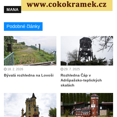
MANA
Podobné články
18. 2. 2026
29. 7. 2025
Bývalá rozhledna na Lovoši
Rozhledna Čáp v
Adršpašsko-teplických
skalách