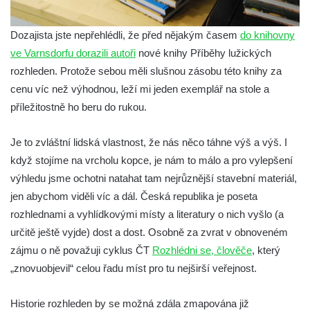
Dozajista jste nepřehlédli, že před nějakým časem
do knihovny
ve Varnsdorfu dorazili autoři
nové knihy Příběhy lužických
rozhleden. Protože sebou měli slušnou zásobu této knihy za
cenu víc než výhodnou, leží mi jeden exemplář na stole a
příležitostně ho beru do rukou.
Je to zvláštní lidská vlastnost, že nás něco táhne výš a výš. I
když stojíme na vrcholu kopce, je nám to málo a pro vylepšení
výhledu jsme ochotni natahat tam nejrůznější stavební materiál,
jen abychom viděli víc a dál. Česká republika je poseta
rozhlednami a vyhlídkovými místy a literatury o nich vyšlo (a
určitě ještě vyjde) dost a dost. Osobně za zvrat v obnoveném
zájmu o ně považuji cyklus ČT
Rozhlédni se, člověče
, který
„znovuobjevil“ celou řadu míst pro tu nejširší veřejnost.
Historie rozhleden by se možná zdála zmapována již