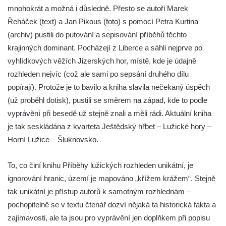
mnohokrát a možná i důsledně. Přesto se autoři Marek
Řeháček (text) a Jan Pikous (foto) s pomocí Petra Kurtina
(archiv) pustili do putování a sepisování příběhů těchto
krajinných dominant. Pocházejí z Liberce a sáhli nejprve po
vyhlídkových věžích Jizerských hor, místě, kde je údajně
rozhleden nejvíc (což ale sami po sepsání druhého dílu
popírají). Protože je to bavilo a kniha slavila nečekaný úspěch
(už proběhl dotisk), pustili se směrem na západ, kde to podle
vyprávění při besedě už stejně znali a měli rádi. Aktuální kniha
je tak seskládána z kvarteta Ještědský hřbet – Lužické hory –
Horní Lužice – Šluknovsko.
To, co činí knihu Příběhy lužických rozhleden unikátní, je
ignorování hranic, území je mapováno „křížem krážem“. Stejně
tak unikátní je přístup autorů k samotným rozhlednám –
pochopitelně se v textu čtenář dozví nějaká ta historická fakta a
zajímavosti, ale ta jsou pro vyprávění jen doplňkem při popisu