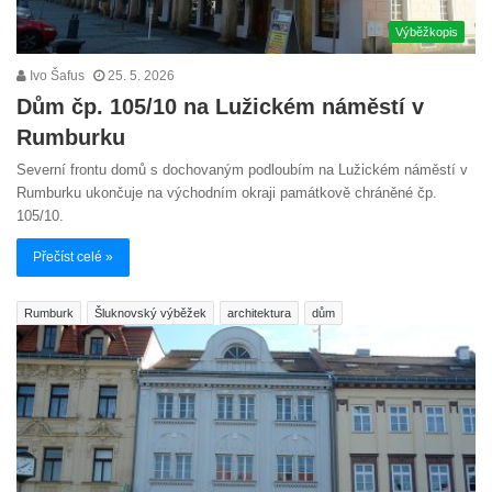
Výběžkopis
Ivo Šafus
25. 5. 2026
Dům čp. 105/10 na Lužickém náměstí v
Rumburku
Severní frontu domů s dochovaným podloubím na Lužickém náměstí v
Rumburku ukončuje na východním okraji památkově chráněné čp.
105/10.
Přečíst celé »
Rumburk
Šluknovský výběžek
architektura
dům