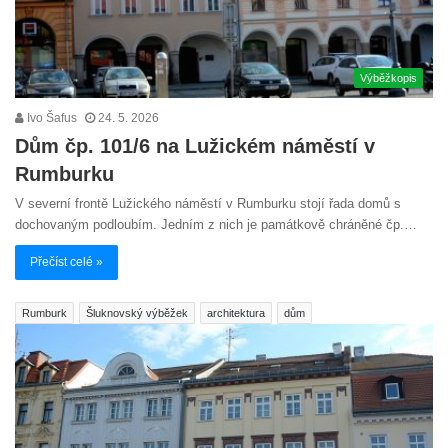
Výběžkopis
Ivo Šafus
24. 5. 2026
Dům čp. 101/6 na Lužickém náměstí v
Rumburku
V severní frontě Lužického náměstí v Rumburku stojí řada domů s
dochovaným podloubím. Jedním z nich je památkově chráněné čp.…
Přečíst celé »
Rumburk
Šluknovský výběžek
architektura
dům