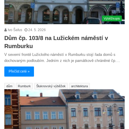
Výběžkopis
Ivo Šafus
24. 5. 2026
Dům čp. 103/8 na Lužickém náměstí v
Rumburku
V severní frontě Lužického náměstí v Rumburku stojí řada domů s
dochovaným podloubím. Jedním z nich je památkově chráněné čp.…
Přečíst celé »
dům
Rumburk
Šluknovský výběžek
architektura