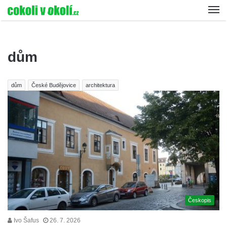
dům
dům
České Budějovice
architektura
Českopis
Ivo Šafus
26. 7. 2026