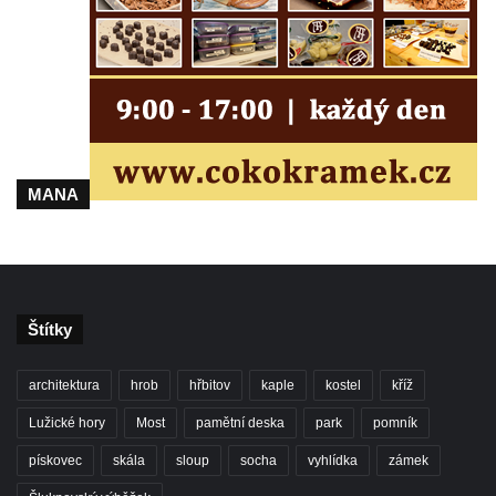
MANA
Štítky
architektura
hrob
hřbitov
kaple
kostel
kříž
Lužické hory
Most
pamětní deska
park
pomník
pískovec
skála
sloup
socha
vyhlídka
zámek