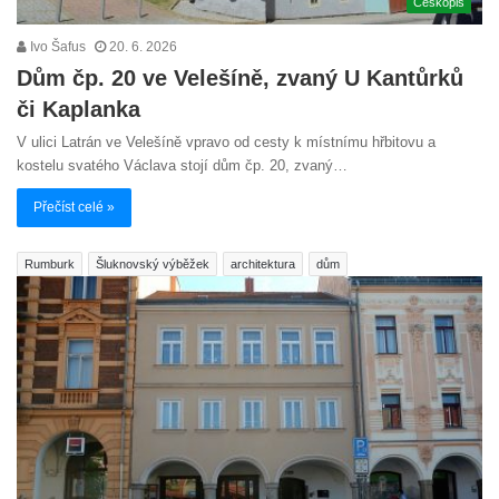
Českopis
Ivo Šafus
20. 6. 2026
Dům čp. 20 ve Velešíně, zvaný U Kantůrků
či Kaplanka
V ulici Latrán ve Velešíně vpravo od cesty k místnímu hřbitovu a
kostelu svatého Václava stojí dům čp. 20, zvaný…
Přečíst celé »
Rumburk
Šluknovský výběžek
architektura
dům