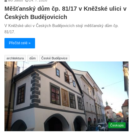
Ivo Šafus
24. 7. 2026
Měšťanský dům čp. 81/17 v Kněžské ulici v
Českých Budějovicích
V Kněžské ulici v Českých Budějovicích stojí měšťanský dům čp.
81/17.
Přečíst celé »
architektura
dům
České Budějovice
Českopis