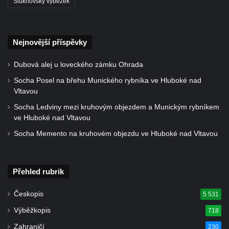
Šluknovský výběžek
Nejnovější příspěvky
Dubová alej u loveckého zámku Ohrada
Socha Posel na břehu Munického rybníka ve Hluboké nad
Vltavou
Socha Ledviny mezi kruhovým objezdem a Munickým rybníkem
ve Hluboké nad Vltavou
Socha Memento na kruhovém objezdu ve Hluboké nad Vltavou
Přehled rubrik
Českopis
5 531
Výběžkopis
718
Zahraničí
230