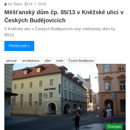
Ivo Šafus
24. 7. 2026
Měšťanský dům čp. 85/13 v Kněžské ulici v
Českých Budějovicích
V Kněžské ulici v Českých Budějovicích stojí měšťanský dům čp.
85/13.
Přečíst celé »
pivovar
architektura
dům
hotel
České Budějovice
Českopis