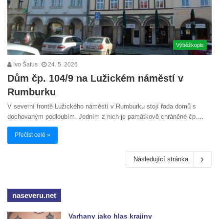
Výběžkopis
Ivo Šafus
24. 5. 2026
Dům čp. 104/9 na Lužickém náměstí v
Rumburku
V severní frontě Lužického náměstí v Rumburku stojí řada domů s
dochovaným podloubím. Jedním z nich je památkově chráněné čp.…
Přečíst celé »
Následující stránka
naseveru.net
Varhany jako hlas krajiny