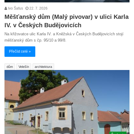
Ivo Šafus
22. 7. 2026
Měšťanský dům (Malý pivovar) v ulici Karla
IV. v Českých Budějovicích
Na křižovatce ulic Karla IV. a Kněžská v Českých Budějovicích stojí
měšťanský dům s čp. 95/10 a 99/8.
Přečíst celé »
dům
Velešín
architektura