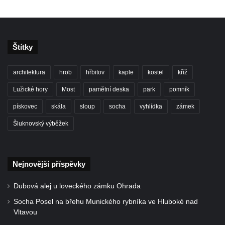
Štítky
architektura
hrob
hřbitov
kaple
kostel
kříž
Lužické hory
Most
pamětní deska
park
pomník
pískovec
skála
sloup
socha
vyhlídka
zámek
Šluknovský výběžek
Nejnovější příspěvky
Dubová alej u loveckého zámku Ohrada
Socha Posel na břehu Munického rybníka ve Hluboké nad
Vltavou