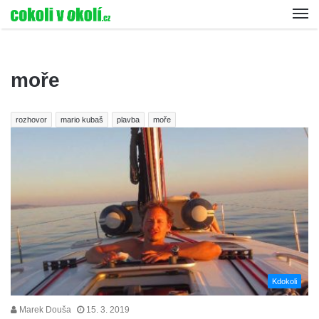
moře
rozhovor
mario kubaš
plavba
moře
Kdokoli
Marek Douša
15. 3. 2019