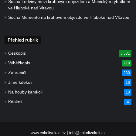
Socha Ledviny mezi kruhovým objezdem a Munickým rybníkem
ve Hluboké nad Vltavou
Socha Memento na kruhovém objezdu ve Hluboké nad Vltavou
Přehled rubrik
Českopis
5 531
Výběžkopis
718
Zahraničí
230
Jíme kdekoli
16
Na houby kamkoli
10
Kdokoli
4
www.cokolivokoli.cz
|
info@cokolivokoli.cz