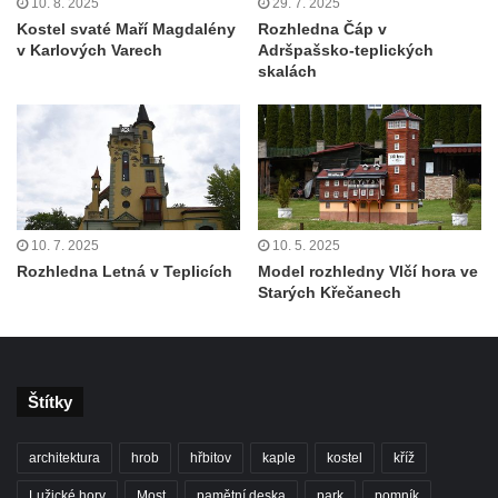
10. 8. 2025
29. 7. 2025
Kostel svaté Maří Magdalény
Rozhledna Čáp v
v Karlových Varech
Adršpašsko-teplických
skalách
10. 7. 2025
10. 5. 2025
Rozhledna Letná v Teplicích
Model rozhledny Vlčí hora ve
Starých Křečanech
Štítky
architektura
hrob
hřbitov
kaple
kostel
kříž
Lužické hory
Most
pamětní deska
park
pomník