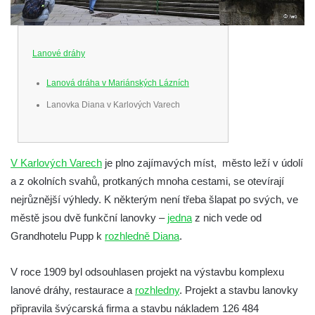
Lanové dráhy
Lanová dráha v Mariánských Lázních
Lanovka Diana v Karlových Varech
V Karlových Varech
je plno zajímavých míst, město leží v údolí
a z okolních svahů, protkaných mnoha cestami, se otevírají
nejrůznější výhledy. K některým není třeba šlapat po svých, ve
městě jsou dvě funkční lanovky –
jedna
z nich vede od
Grandhotelu Pupp k
rozhledně Diana
.
V roce 1909 byl odsouhlasen projekt na výstavbu komplexu
lanové dráhy, restaurace a
rozhledny
. Projekt a stavbu lanovky
připravila švýcarská firma a stavbu nákladem 126 484