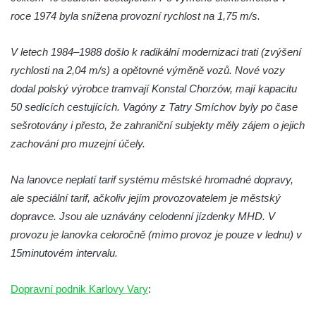
roce 1974 byla snížena provozní rychlost na 1,75 m/s.
V letech 1984–1988 došlo k radikální modernizaci trati (zvýšení
rychlosti na 2,04 m/s) a opětovné výměně vozů. Nové vozy
dodal polský výrobce tramvají Konstal Chorzów, mají kapacitu
50 sedících cestujících. Vagóny z Tatry Smíchov byly po čase
sešrotovány i přesto, že zahraniční subjekty měly zájem o jejich
zachování pro muzejní účely.
Na lanovce neplatí tarif systému městské hromadné dopravy,
ale speciální tarif, ačkoliv jejím provozovatelem je městský
dopravce. Jsou ale uznávány celodenní jízdenky MHD. V
provozu je lanovka celoročně (mimo provoz je pouze v lednu) v
15minutovém intervalu.
Dopravní podnik Karlovy Vary
: