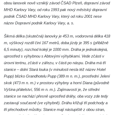
obou lanovek nově vzniklý závod ČSAD Plzeň, dopravní závod
MHD Karlovy Vary, od roku 1993 pak nový městský dopravní
podnik ČSAD MHD Karlovy Vary, který od roku 2001 nese
název Dopravní podnik Karlovy Vary, a. s.
Šikmá délka (skutečná) lanovky je 453 m, vodorovná délka 418
m, výškový rozdíl činí 167 metrů, doba jízdy je 395 s (přibližně
6,5 minuty), rozchod kolejí je 1000 mm. Dráha je jednokolejná,
uprostřed s výhybnou s Abtovými výhybkami. Vede zčásti v
úrovni terénu, zčásti v zářezu, v části po náspu. Dráha má tři
stanice – dolní Stará louka (v minulosti nesla též název Hotel
Pupp) blízko Grandhotelu Pupp (389 m n. m.), prostřední Jelení
skok (473 m n. m.) v prostoru výhybny a horní Diana (původně
Výšina přátelství, 556 m n. m.). Zajímavostí je, že střední
stanice se nachází přesně uprostřed dráhy, oba vozy zde tedy
zastavují současně (ve výhybně). Dráhu křižují tři podchody a
tři přechodové můstky. Stanice mají nástupiště z obou stran,