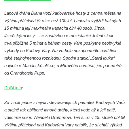
Lanová dráha Diana vozí karlovarské hosty z centra města na
Výšinu přátelství již více než 100 let. Lanovka vyjíždí každých
15 minut a její maximální kapacita činí 40 osob. Jízda
lázeňskými lesy – se zastávkou v mezistanici Jelení skok –
trvá přibližně 5 minut a během cesty Vám poskytne neobvyklé
výhledy na Karlovy Vary. Na vrcholu nezapomeňte navštívit
také stejnojmennou rozhlednu. Spodní stanici „Stará louka“
najdete v Mariánské uličce, u Mírového náměstí, jen pár metrů
od Grandhotelu Pupp.
Další info
:
Za vznik jedné z nejnavštěvovanějších památek Karlových Varů
a stejně tak oblíbené lanové dráhy, která vede až k její patě,
vděčíme nožíři Wencelu Drummovi. Ten si už v 19. století oblíbil
Výšinu přátelství nad Karlovými Vary natolik, že si chtěl výhled