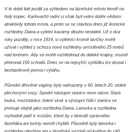
V té době lidé jezdili za výhledem na lázeňské město téměř na
holý kopec. Karlovarští radní si však byli velmi dobře vědomi
atraktivity tohoto místa, a proto se se stavbou dnes již ikonické
rozhledny Diana a výletní kavárny dlouho neotáleli. Už o dva
roky později, v roce 1914, si výletníci kromě lavičky mohli
užívat i výhled z ochozu nové rozhledny umístěného 25 metrů
nad terénem. Aby se mohli rozhlédnout do daleké krajiny, museli
překonat 150 schodů. Dnes se na nejvyšší vyhlídku lze dostat i
bezbariérově pomocí výtahu.
Původní dřevěné vagóny byly nahrazeny v 60. letech 20. století
plechovými vozy. Spodní nástupní stanice nese název Stará
louka, mezistanice Jelení skok a výstupní řídící stanice se
jmenuje stejně jako rozhledna Diana. Lanovka a rozhledna
rozhodně patří k místům, které by v itineráři správného
lázeňáka ani turisty neměl chybět. Původně byly lanovka i
rozhledna otevřeny jen v lázeňské sezóně od května do září.