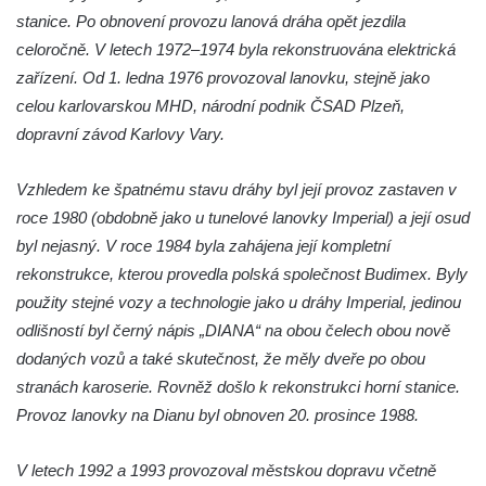
stanice. Po obnovení provozu lanová dráha opět jezdila
celoročně. V letech 1972–1974 byla rekonstruována elektrická
zařízení. Od 1. ledna 1976 provozoval lanovku, stejně jako
celou karlovarskou MHD, národní podnik ČSAD Plzeň,
dopravní závod Karlovy Vary.
Vzhledem ke špatnému stavu dráhy byl její provoz zastaven v
roce 1980 (obdobně jako u tunelové lanovky Imperial) a její osud
byl nejasný. V roce 1984 byla zahájena její kompletní
rekonstrukce, kterou provedla polská společnost Budimex. Byly
použity stejné vozy a technologie jako u dráhy Imperial, jedinou
odlišností byl černý nápis „DIANA“ na obou čelech obou nově
dodaných vozů a také skutečnost, že měly dveře po obou
stranách karoserie. Rovněž došlo k rekonstrukci horní stanice.
Provoz lanovky na Dianu byl obnoven 20. prosince 1988.
V letech 1992 a 1993 provozoval městskou dopravu včetně