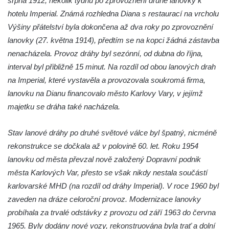
srpna 1912, několik týdnů po zprovoznění druhé lanovky k
hotelu Imperial. Známá rozhledna Diana s restaurací na vrcholu
Výšiny přátelství byla dokončena až dva roky po zprovoznění
lanovky (27. května 1914), předtím se na kopci žádná zástavba
nenacházela. Provoz dráhy byl sezónní, od dubna do října,
interval byl přibližně 15 minut. Na rozdíl od obou lanových drah
na Imperial, které vystavěla a provozovala soukromá firma,
lanovku na Dianu financovalo město Karlovy Vary, v jejímž
majetku se dráha také nacházela.
Stav lanové dráhy po druhé světové válce byl špatný, nicméně
rekonstrukce se dočkala až v polovině 60. let. Roku 1954
lanovku od města převzal nově založený Dopravní podnik
města Karlových Var, přesto se však nikdy nestala součástí
karlovarské MHD (na rozdíl od dráhy Imperial). V roce 1960 byl
zaveden na dráze celoroční provoz. Modernizace lanovky
probíhala za trvalé odstávky z provozu od září 1963 do června
1965. Byly dodány nové vozy, rekonstruována byla trať a dolní