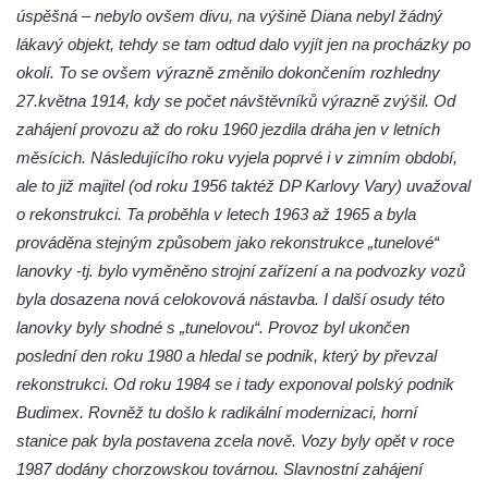
úspěšná – nebylo ovšem divu, na výšině Diana nebyl žádný
lákavý objekt, tehdy se tam odtud dalo vyjít jen na procházky po
okolí. To se ovšem výrazně změnilo dokončením rozhledny
27.května 1914, kdy se počet návštěvníků výrazně zvýšil. Od
zahájení provozu až do roku 1960 jezdila dráha jen v letních
měsícich. Následujícího roku vyjela poprvé i v zimním období,
ale to již majitel (od roku 1956 taktéž DP Karlovy Vary) uvažoval
o rekonstrukci. Ta proběhla v letech 1963 až 1965 a byla
prováděna stejným způsobem jako rekonstrukce „tunelové“
lanovky -tj. bylo vyměněno strojní zařízení a na podvozky vozů
byla dosazena nová celokovová nástavba. I další osudy této
lanovky byly shodné s „tunelovou“. Provoz byl ukončen
poslední den roku 1980 a hledal se podnik, který by převzal
rekonstrukci. Od roku 1984 se i tady exponoval polský podnik
Budimex. Rovněž tu došlo k radikální modernizaci, horní
stanice pak byla postavena zcela nově. Vozy byly opět v roce
1987 dodány chorzowskou továrnou. Slavnostní zahájení