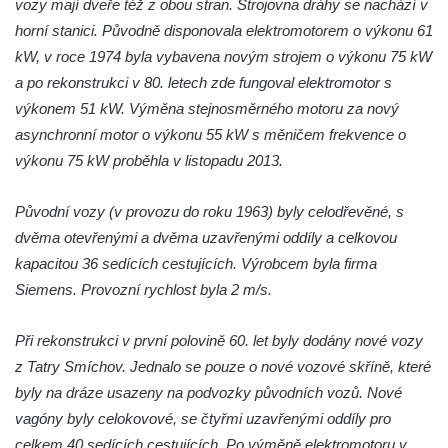
vozy mají dveře též z obou stran. Strojovna dráhy se nachází v
horní stanici. Původně disponovala elektromotorem o výkonu 61
kW, v roce 1974 byla vybavena novým strojem o výkonu 75 kW
a po rekonstrukci v 80. letech zde fungoval elektromotor s
výkonem 51 kW. Výměna stejnosměrného motoru za nový
asynchronní motor o výkonu 55 kW s měničem frekvence o
výkonu 75 kW proběhla v listopadu 2013.
Původní vozy (v provozu do roku 1963) byly celodřevěné, s
dvěma otevřenými a dvěma uzavřenými oddíly a celkovou
kapacitou 36 sedících cestujících. Výrobcem byla firma
Siemens. Provozní rychlost byla 2 m/s.
Při rekonstrukci v první polovině 60. let byly dodány nové vozy
z Tatry Smíchov. Jednalo se pouze o nové vozové skříně, které
byly na dráze usazeny na podvozky původních vozů. Nové
vagóny byly celokovové, se čtyřmi uzavřenými oddíly pro
celkem 40 sedících cestujících. Po výměně elektromotoru v