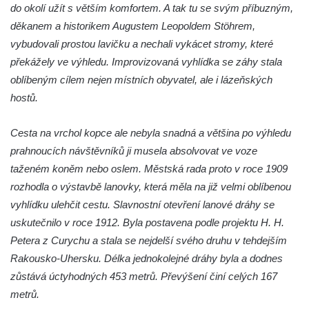
do okolí užít s větším komfortem. A tak tu se svým příbuzným,
děkanem a historikem Augustem Leopoldem Stöhrem,
vybudovali prostou lavičku a nechali vykácet stromy, které
překážely ve výhledu. Improvizovaná vyhlídka se záhy stala
oblíbeným cílem nejen místních obyvatel, ale i lázeňských
hostů.
Cesta na vrchol kopce ale nebyla snadná a většina po výhledu
prahnoucích návštěvníků ji musela absolvovat ve voze
taženém koněm nebo oslem. Městská rada proto v roce 1909
rozhodla o výstavbě lanovky, která měla na již velmi oblíbenou
vyhlídku ulehčit cestu. Slavnostní otevření lanové dráhy se
uskutečnilo v roce 1912. Byla postavena podle projektu H. H.
Petera z Curychu a stala se nejdelší svého druhu v tehdejším
Rakousko-Uhersku. Délka jednokolejné dráhy byla a dodnes
zůstává úctyhodných 453 metrů. Převýšení činí celých 167
metrů.