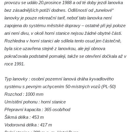
provozu se událo 20.prosince 1988 a od té doby jezdí lanovka
bez zásadnějších potíží dodnes. Odlišností od „tunelové“
lanovky je pouze rekreační tarif, neboť tato lanovka není
zapojena do systému městské dopravy – ostatně při její poloze
ani není divu, v okolí horní stanice nejsou žádné obytné části.
Rozhledna v horní stanici ale sdílela tento osud jen částečně,
byla sice uzavřena stejně z lanovkou, ale její obnova
pokračovala podstatně pomaleji, takže se otevření dočkala až v
roce 1991.
Typ lanovky : osobní pozemní lanová dráha kyvadlového
systému s pevným uchycením 50-místných vozů (PL-50)
Rozchod : 1000 mm
Umístění pohonu : horní stanice
Přepravní kapacita : 365 osob/hod
Šikmá délka : 453 m
Vodorovná délka : 417 m