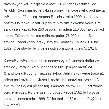
rakouských korun zajistila v roce 1912 vídeňská firma Leo
Arnoldi. Radní následně vybrali projekt karlovarského architekta
městského úřadu ing. Antona Breinla z roku 1909, který navrhl
postavit loveckou chatu s jedním hlavním a dvěma vedlejšími
sály, vše s kapacitou 250 osob a nákladem 110 000 rakouských
korun. Zděná rozhledna měla rozpočet 76 000 korun. Se
stavbou začal karlovarský stavitel František Fousek 1. října
1912. Obě stavby byly veřejnosti zpřístupněny 27. 5. 1914.
K cestě z města nahoru lze dodnes využít lanovou dráhu ze
stanice „Stará louka“ v Mariánské ulici, jen pár metrů od
Grandhotelu Pupp. S mezizastávkou Jelení skok vede trasa až
přímo pod rozhlednu. Jízda k rozhledně lanovkou trvá cca 3
minuty (pěšky asi půlhodinu). Lanovka do roku 1965 používala
otevřené vozy. Po přerušení provozu v roce 1981 byl provoz
znovu obnoven roku 1988. Délka trati je 453 metrů, převýšení
167 metrů.