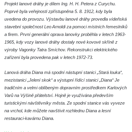
Projekt lanové dráhy je dílem Ing. H. H. Petera z Curychu.
Poprvé byla veřejnosti zpřístupněna 5. 8. 1912, kdy byla
uvedena do provozu. Výstavbu lanové dráhy provedla vídeňská
stavební společnost Leo Arnoldi za pomoci místních řemeslníků
a firem. První generální oprava lanovky proběhla v letech 1963-
1965, kdy vozy lanové dráhy dostaly nové kovové skříně z
výroby Vagonky Tatra Smíchov. Rekonstrukci elektrického
zařízení byla provedena pak v letech 1972-73.
Lanová dráha Diana má spodní nástupní stanici „Stará louka“,
mezistanici „Jelení skok“ a výstupní řídící stanici „Diana“ Je
tradičním a velmi oblíbeným dopravním prostředkem Karlových
Varů na Výšině přátelství. Hojně je využívána především
turistickými návštěvníky města. Ze spodní stanice vás vyveze
na vrchol, kde můžete navštívit rozhlednu Diana a lesní
restauraci-kavárnu Diana.