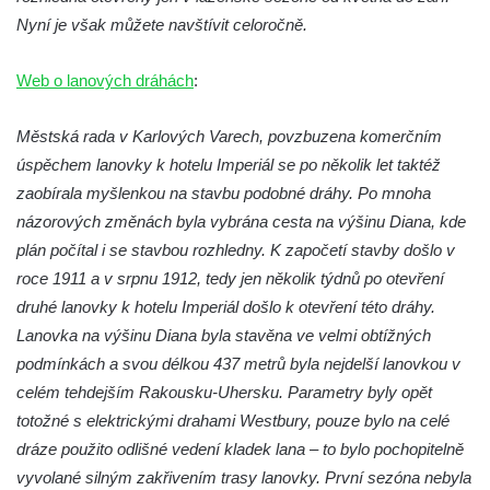
Nyní je však můžete navštívit celoročně.
Web o lanových dráhách
:
Městská rada v Karlových Varech, povzbuzena komerčním
úspěchem lanovky k hotelu Imperiál se po několik let taktéž
zaobírala myšlenkou na stavbu podobné dráhy. Po mnoha
názorových změnách byla vybrána cesta na výšinu Diana, kde
plán počítal i se stavbou rozhledny. K započetí stavby došlo v
roce 1911 a v srpnu 1912, tedy jen několik týdnů po otevření
druhé lanovky k hotelu Imperiál došlo k otevření této dráhy.
Lanovka na výšinu Diana byla stavěna ve velmi obtížných
podmínkách a svou délkou 437 metrů byla nejdelší lanovkou v
celém tehdejším Rakousku-Uhersku. Parametry byly opět
totožné s elektrickými drahami Westbury, pouze bylo na celé
dráze použito odlišné vedení kladek lana – to bylo pochopitelně
vyvolané silným zakřivením trasy lanovky. První sezóna nebyla