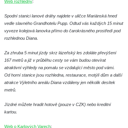
Web rozhledny
:
Spodní stanici lanové dráhy najdete v uličce Mariánská hned
vedle slavného Grandhotelu Pupp. Odtud vás každých 15 minut
vyveze kolejová lanovka přímo do čarokrásného prostředí pod
rozhlednou Diana.
Za zhruba 5 minut jízdy skrz lázeňský les zdoláte převýšení
167 metrů a již v průběhu cesty se vám budou otevírat
atraktivní výhledy na pomalu se vzdalující město pod vámi.
Od horní stanice jsou rozhledna, restaurace, motýlí dům a další
atrakce Výletního areálu Diana vzdáleny jen několik desítek
metrů.
Jízdné můžete hradit hotově (pouze v CZK) nebo kreditní
kartou.
Web o Karlových Varech
: