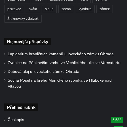
pískovec
skála
sloup
socha
vyhlídka
zámek
Šluknovský výběžek
Nejnovější příspěvky
Lapidárium hraničních kamenů u loveckého zámku Ohrada
Zvonice na Pěnkavčím vrchu ve Vrchlického ulici ve Varnsdorfu
Dubová alej u loveckého zámku Ohrada
Socha Posel na břehu Munického rybníka ve Hluboké nad
Vltavou
Přehled rubrik
Českopis
5 532