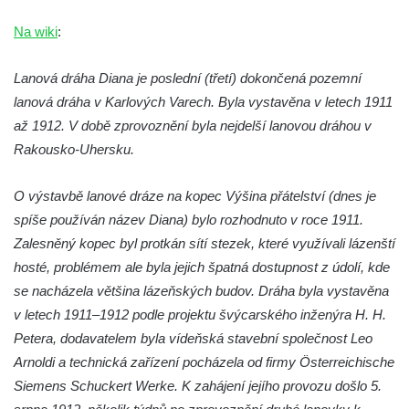
Na wiki
:
Lanová dráha Diana je poslední (třetí) dokončená pozemní
lanová dráha v Karlových Varech. Byla vystavěna v letech 1911
až 1912. V době zprovoznění byla nejdelší lanovou dráhou v
Rakousko-Uhersku.
O výstavbě lanové dráze na kopec Výšina přátelství (dnes je
spíše používán název Diana) bylo rozhodnuto v roce 1911.
Zalesněný kopec byl protkán sítí stezek, které využívali lázenští
hosté, problémem ale byla jejich špatná dostupnost z údolí, kde
se nacházela většina lázeňských budov. Dráha byla vystavěna
v letech 1911–1912 podle projektu švýcarského inženýra H. H.
Petera, dodavatelem byla vídeňská stavební společnost Leo
Arnoldi a technická zařízení pocházela od firmy Österreichische
Siemens Schuckert Werke. K zahájení jejího provozu došlo 5.