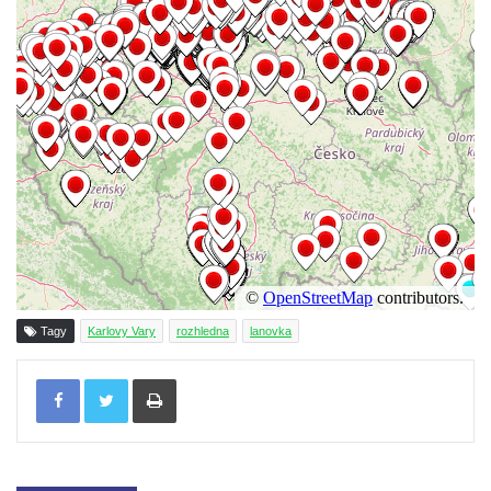
Tagy
Karlovy Vary
rozhledna
lanovka
Tisknout