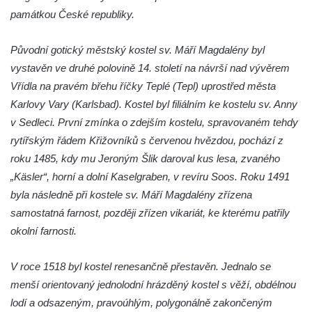
Kaple Getsemanské zahrady na křížové
památkou České republiky.
cestě na Křížovém vrchu ve Frýdlantu
Kaple Božího hrobu na Křížové cestě na
Původní gotický městský kostel sv. Máří Magdalény byl
Křížovém vrchu ve Frýdlantu
vystavěn ve druhé polovině 14. století na návrší nad vývěrem
Poustevna na Křížové cestě na Křížovém
Vřídla na pravém břehu říčky Teplé (Tepl) uprostřed města
vrchu ve Frýdlantu
Karlovy Vary (Karlsbad). Kostel byl filiálním ke kostelu sv. Anny
Kostel svatého Jakuba Většího v Sokolově
v Sedleci. První zmínka o zdejším kostelu, spravovaném tehdy
rytířským řádem Křižovníků s červenou hvězdou, pochází z
Kostel Nanebevzetí Panny Marie ve
roku 1485, kdy mu Jeroným Šlik daroval kus lesa, zvaného
Slunečné
„Käsler“, horní a dolní Kaselgraben, v revíru Soos. Roku 1491
Kostel Jména Panny Marie v Sepekově
byla následně při kostele sv. Máří Magdalény zřízena
Kostel svatých Petra a Pavla v Růžové
samostatná farnost, později zřízen vikariát, ke kterému patřily
Kaple Stětí svatého Jana Křtitele v
okolní farnosti.
Rumburku
Bývalá synagoga v Milevsku
V roce 1518 byl kostel renesančně přestavěn. Jednalo se
menší orientovaný jednolodní hrázděný kostel s věží, obdélnou
Kostel svaté Kateřiny Alexandrijské v
lodí a odsazeným, pravoúhlým, polygonálně zakončeným
Krásně