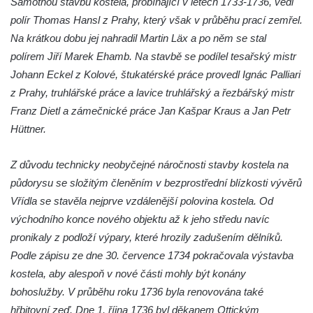
Samotnou stavbu kostela, probíhající v letech 1733-1736, vedl
Kaple Panny Marie Růžencové na návsi v
polír Thomas Hansl z Prahy, který však v průběhu prací zemřel.
Konětopech
Na krátkou dobu jej nahradil Martin Läx a po něm se stal
Výklenková kaple u silnice jižně od Hřivic
polírem Jiří Marek Ehamb. Na stavbě se podílel tesařský mistr
Kostel svatého Jakuba ve Hřivicích
Johann Eckel z Kolové, štukatérské práce provedl Ignác Palliari
Kaple svatého Vavřince na návsi v
z Prahy, truhlářské práce a lavice truhlářský a řezbářský mistr
Touchovicích
Franz Dietl a zámečnické práce Jan Kašpar Kraus a Jan Petr
Kaple u polní cesty východně od zámku v
Hüttner.
Jimlíně
Z důvodu technicky neobyčejné náročnosti stavby kostela na
Kaple svatého Rocha na zvířecím hřbitově v
půdorysu se složitým členěním v bezprostřední blízkosti vývěrů
Jimlíně
Vřídla se stavěla nejprve vzdálenější polovina kostela. Od
Kaple v zahradě domu čp. 55 v Jimlíně
východního konce nového objektu až k jeho středu navíc
Kaple svatého Josefa v Jimlíně
pronikaly z podloží výpary, které hrozily zadušením dělníků.
Márnice na hřbitově v Opočně u Loun
Podle zápisu ze dne 30. července 1734 pokračovala výstavba
Kostel Nanebevzetí Panny Marie v Opočně
kostela, aby alespoň v nové části mohly být konány
Kostel svaté Barbory v Otvicích
bohoslužby. V průběhu roku 1736 byla renovována také
hřbitovní zeď. Dne 1. října 1736 byl děkanem Ottickým
Kostel svatého archanděla Michaela ve