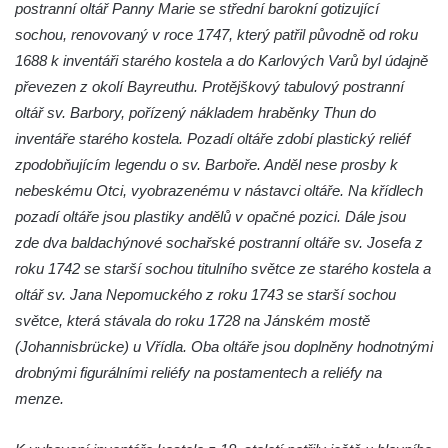
Kostel svatého Jakuba Staršího v České
postranní oltář Panny Marie se střední barokní gotizující
Kamenici
sochou, renovovaný v roce 1747, který patřil původně od roku
1688 k inventáři starého kostela a do Karlových Varů byl údajně
Kaple Panny Marie v ulici Na Skalce ve
převezen z okolí Bayreuthu. Protějškový tabulový postranní
Cvikově
oltář sv. Barbory, pořízený nákladem hraběnky Thun do
Kaple na návsi v Brozánkách
inventáře starého kostela. Pozadí oltáře zdobí plastický reliéf
Kaple Nejsvětější Trojice v centru Hořína
zpodobňujícím legendu o sv. Barboře. Anděl nese prosby k
Hrobka Lobkowiczů na hřbitově v Hoříně
nebeskému Otci, vyobrazenému v nástavci oltáře. Na křídlech
Výklenková kaple v jižní části Hořína
pozadí oltáře jsou plastiky andělů v opačné pozici. Dále jsou
zde dva baldachýnové sochařské postranní oltáře sv. Josefa z
Výklenková kaple na domě Vodárenská čp.
roku 1742 se starší sochou titulního světce ze starého kostela a
271/1 v Mělníku
oltář sv. Jana Nepomuckého z roku 1743 se starší sochou
Kaple svatého Antonína v Nové Vsi-
světce, která stávala do roku 1728 na Jánském mostě
Teplicích
(Johannisbrücke) u Vřídla. Oba oltáře jsou doplněny hodnotnými
Kaple svatých Petra a Pavla v Kladrubech u
drobnými figurálními reliéfy na postamentech a reliéfy na
Teplic
menze.
Kaple svatého Jana Nepomuckého ve
Štěrbině