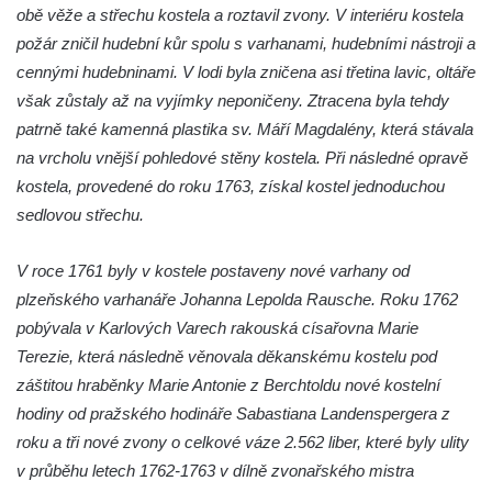
Kostel svatého Václava v Srbské Kamenici
obě věže a střechu kostela a roztavil zvony. V interiéru kostela
požár zničil hudební kůr spolu s varhanami, hudebními nástroji a
Kostel svatého Kryštofa v Kryštofově Údolí
cennými hudebninami. V lodi byla zničena asi třetina lavic, oltáře
Hrobka rodiny Havlovy na hřbitově v
však zůstaly až na vyjímky neponičeny. Ztracena byla tehdy
Chloumku v Mělníku
patrně také kamenná plastika sv. Máří Magdalény, která stávala
Kostel Nejsvětější Trojice na hřbitově v
na vrcholu vnější pohledové stěny kostela. Při následné opravě
Chloumku v Mělníku
kostela, provedené do roku 1763, získal kostel jednoduchou
Kaple svatého Jana Nepomuckého na
sedlovou střechu.
Chloumečku v Mělníku
Hřbitovní kaple v Trávníku
V roce 1761 byly v kostele postaveny nové varhany od
plzeňského varhanáře Johanna Lepolda Rausche. Roku 1762
Hřbitovní kaple ve Svoru
pobývala v Karlových Varech rakouská císařovna Marie
Kaple na rozcestí v jižní části Budyně nad
Terezie, která následně věnovala děkanskému kostelu pod
Ohří
záštitou hraběnky Marie Antonie z Berchtoldu nové kostelní
Kaple v centru Roudníčku
hodiny od pražského hodináře Sabastiana Landenspergera z
Kaple u domu čp. 51 v Roudníčku
roku a tři nové zvony o celkové váze 2.562 liber, které byly ulity
Kaple v Brníkově
v průběhu letech 1762-1763 v dílně zvonařského mistra