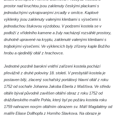
Kaple svatého Gotharda jihozápadně od
prostor nad kruchtou jsou zaklenuty českými plackami s
Debrna
jednoduchými vykrajovanými zrcadly v omítce. Kaplové
Kaple svatého Václava v Debrně
výklenky jsou zaklenuty valenými klenbami s výsečemi s
Hrobová kaple rodiny Nových na hřbitově v
jednoduchou štukovou výzdobou. V podzemí kostela se v
Kralupech nad Vltavou
podloží z vřídelního kamene a žuly nacházejí rozsáhlé prostory,
druhotně upravené na kryptu, zaklenuté valenými klenbami s
Hrobová kaple rodiny Hrubých II. na
trojbokými výsečemi. Ve výklencích byly zřízeny kaple Božího
hřbitově v Kralupech nad Vltavou
hrobu a ojedinělý oltář z hrachovce.
Hrobová kaple rodiny Hrubých I. na
hřbitově v Kralupech nad Vltavou
Jednotné pozdně barokní vnitřní zařízení kostela pochází
Hrobová kaple rodiny Pejškovy na hřbitově
převážně z druhé poloviny 18. století. V presbytáři kostela je
v Kralupech nad Vltavou
postaven bílý, zlacený sochařský portálový hlavní oltář z roku
Chrám Záštity Přesvaté Bohorodice (bývalá
1752 od sochaře Johanna Jakoba Eberla z Mašťova. Ve středu
hřbitovní kaple) v Kralupech nad Vltavou
oltáře býval původně zavěšen oltářní obraz z roku 1752 od
Kostel Nejsvětější Trojice v Petrovicích
drážďanského malíře Pohla, který byl po požáru kostela roku
1759 nahrazen novým oltářním obrazem sv. Máří Magdalény od
Kaple v Petrovicích
malíře Eliase Dollhopfa z Horního Slavkova. Na obraze je
Kaple v Českolipské ulici v Mělníku-