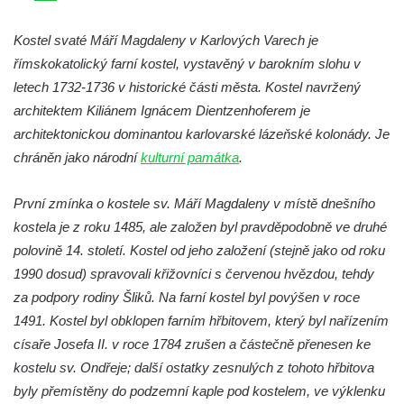
Kaple na křižovatce ulic Budějovická a
Dělnická v Kamenném Újezdě
Kostel svaté Máří Magdaleny v Karlových Varech je
římskokatolický farní kostel, vystavěný v barokním slohu v
Bývalý kostel svatých Filipa a Jakuba na
letech 1732-1736 v historické části města. Kostel navržený
náměstí J. V. Kamarýta ve Velešíně
architektem Kiliánem Ignácem Dientzenhoferem je
Kaple na hřbitově ve Velešíně
architektonickou dominantou karlovarské lázeňské kolonády. Je
Márnice na hřbitově ve Velešíně
chráněn jako národní
kulturní památka
.
Kostel svatého Václava ve Velešíně
Poutní areál Římov
První zmínka o kostele sv. Máří Magdaleny v místě dnešního
kostela je z roku 1485, ale založen byl pravděpodobně ve druhé
Kostel svatého Ducha v poutním areálu
polovině 14. století. Kostel od jeho založení (stejně jako od roku
Římov
1990 dosud) spravovali křižovníci s červenou hvězdou, tehdy
Křížová cesta Římov – XXV. kaple – Boží
za podpory rodiny Šliků. Na farní kostel byl povýšen v roce
hrob
1491. Kostel byl obklopen farním hřbitovem, který byl nařízením
Křížová cesta Římov – XXIV. kaple – Pieta
císaře Josefa II. v roce 1784 zrušen a částečně přenesen ke
Křížová cesta Římov – XXIII. kaple –
kostelu sv. Ondřeje; další ostatky zesnulých z tohoto hřbitova
Kalvárie
byly přemístěny do podzemní kaple pod kostelem, ve výklenku