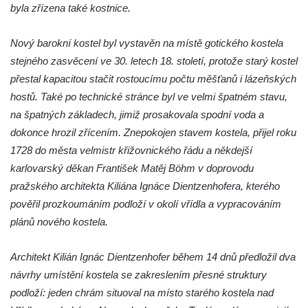
Křížová cesta Římov – XXII. kaple – Šimon
byla zřízena také kostnice.
Cyrénský pomáhá Ježíši nést kříž
Nový barokní kostel byl vystavěn na místě gotického kostela
Křížová cesta Římov – XXI. kaple –
stejného zasvěcení ve 30. letech 18. století, protože starý kostel
Popravní brána
přestal kapacitou stačit rostoucímu počtu měšťanů i lázeňských
Křížová cesta Římov – XX. kaple – Svatá
hostů. Také po technické stránce byl ve velmi špatném stavu,
Veronika potkává Ježíše a utírá mu do své
na špatných základech, jimiž prosakovala spodní voda a
roušky pot z tváře
dokonce hrozil zřícením. Znepokojen stavem kostela, přijel roku
Křížová cesta Římov – XIX. kaple – Kristus
1728 do města velmistr křižovnického řádu a někdejší
kříž nesoucí potkává Pannu Marii
karlovarský děkan František Matěj Böhm v doprovodu
Křížová cesta Římov – XVIII. kaple – Na
pražského architekta Kiliána Ignáce Dientzenhofera, kterého
Ježíše vložen kříž
pověřil prozkoumáním podloží v okolí vřídla a vypracováním
Křížová cesta Římov – XVII. kaple – Velký
plánů nového kostela.
Pilát
Architekt Kilián Ignác Dientzenhofer během 14 dnů předložil dva
Křížová cesta Římov – XVI. kaple – U
návrhy umístění kostela se zakreslením přesné struktury
Herodesa
podloží: jeden chrám situoval na místo starého kostela nad
Křížová cesta Římov – XV. kaple – Malý