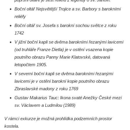
Márnice na hřbitově v Kozlech
Boční oltář Nejsvětější Trojice a sv. Barbory s barokními
Vesnický kostel v Reinhardtsdorfu
reliéfy
Kaple v Oparnu
Boční oltář sv. Josefa s barokní sochou světce z roku
Protestantský (evangelicko-luterský) kostel
1742
Crostau
V jižní boční kapli se dvěma barokními řezanými lavicemi
Kaple Nanebevstoupení Panny Marie ve
(od truhláře Franze Dietla) je v ostění vsazena kopie
Svitavě
poutního obrazu Panny Marie Klatovské, datovaná
Výklenková kaple Piety ve Svojkově
letopočtem 1905.
Kostel Nejsvětější Trojice ve Velenicích
V severní boční kapli se dvěma barokními řezanými
Kostel svatého Vavřince v Okounově
lavicemi je v ostění barokní kopie poutního obrazu
Zbraslavské madony z roku 1769
Kostel svatých Petra a Pavla v Semilech
Gustav Makarius Tauc: Ikona svaté Anežky České mezi
Kostel Nanebevzetí Panny Marie (St. Mariä
sv. Václavem a Ludmilou (1989)
Himmelfahrt) v Schirgiswalde
Kostel svaté Máří Magdaleny u hradu
V rámci exkurze je možná prohlídka podzemních prostor
Krasíkov
kostela.