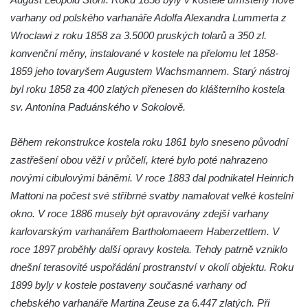
varhany od polského varhanáře Adolfa Alexandra Lummerta z
Hřbitovní kaple v Chotyni
Wroclawi z roku 1858 za 3.5000 pruských tolarů a 350 zl.
Kaple Čtrnácti svatých pomocníků v
konvenční měny, instalované v kostele na přelomu let 1858-
Grabštejně
1859 jeho tovaryšem Augustem Wachsmannem. Starý nástroj
Hřbitovní kaple v Hrádku nad Nisou
byl roku 1858 za 400 zlatých přenesen do klášterního kostela
Müllerova hrobka v Hrádku nad Nisou
sv. Antonína Paduánského v Sokolově.
Márnice na hřbitově ve Sněžné
Během rekonstrukce kostela roku 1861 bylo sneseno původní
Kostel Panny Marie Sněžné ve Sněžné
zastřešení obou věží v průčelí, které bylo poté nahrazeno
Kaple Nejsvětější Trojice ve Sněžné
novými cibulovými báněmi. V roce 1883 dal podnikatel Heinrich
Hřbitovní kaple v Horním Podluží
Mattoni na počest své stříbrné svatby namalovat velké kostelní
Kostel svaté Máří Magdalény v Božanově
okno. V roce 1886 musely být opravovány zdejší varhany
karlovarským varhanářem Bartholomaeem Haberzettlem. V
Hrobka rodiny Brass na hřbitově v Dolním
roce 1897 proběhly další opravy kostela. Tehdy patrně vzniklo
Podluží
dnešní terasovité uspořádání prostranství v okolí objektu. Roku
Kostel svatého Bartoloměje ve Velkém
1899 byly v kostele postaveny současné varhany od
Šenově
chebského varhanáře Martina Zeuse za 6.447 zlatých. Při