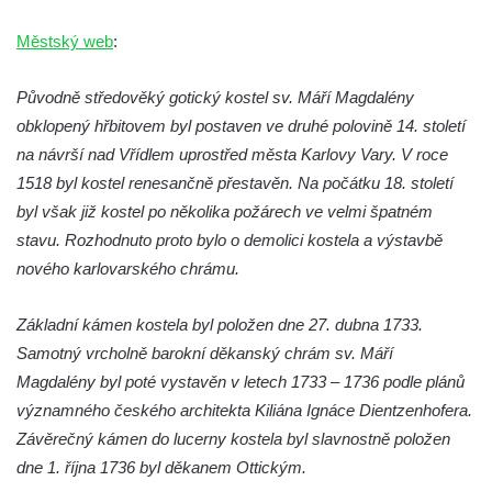
Kaple Olivetské hory pod věží kostela
svatého Michaela Archanděla v Bochově
Městský web
:
Mildeova kaple pod Ortelem
Původně středověký gotický kostel sv. Máří Magdalény
Kostel Zvěstování Panny Marie v Duchcově
obklopený hřbitovem byl postaven ve druhé polovině 14. století
Výklenková kaple v Teplické ulici u stadionu
na návrší nad Vřídlem uprostřed města Karlovy Vary. V roce
v Duchcově
1518 byl kostel renesančně přestavěn. Na počátku 18. století
Evangelický kostel v Duchcově
byl však již kostel po několika požárech ve velmi špatném
Kostel svatých Petra a Pavla v Jeníkově
stavu. Rozhodnuto proto bylo o demolici kostela a výstavbě
Kaple svaté Anny v Jeníkově
nového karlovarského chrámu.
Kaple Panny Marie v Lahošti
Základní kámen kostela byl položen dne 27. dubna 1733.
Kaple svatého Jana Nepomuckého v
Samotný vrcholně barokní děkanský chrám sv. Máří
Lahošti
Magdalény byl poté vystavěn v letech 1733 – 1736 podle plánů
Kostel svatého Mikuláše v Mikulášovicích
významného českého architekta Kiliána Ignáce Dientzenhofera.
Kaple Tří otců v Mikulášovicích
Závěrečný kámen do lucerny kostela byl slavnostně položen
Kaple Matky Boží v Mikulášovicích
dne 1. října 1736 byl děkanem Ottickým.