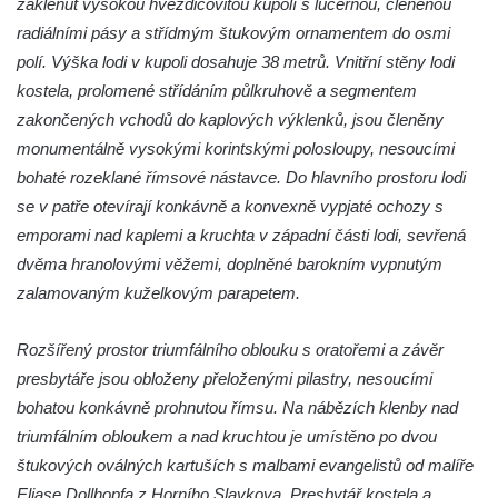
zaklenut vysokou hvězdicovitou kupolí s lucernou, členěnou
nad Labem)
radiálními pásy a střídmým štukovým ornamentem do osmi
Kaple svaté Anny v Brné
polí. Výška lodi v kupoli dosahuje 38 metrů. Vnitřní stěny lodi
Kaple svatého Jana Nepomuckého před
kostela, prolomené střídáním půlkruhově a segmentem
zámkem v Protivíně
zakončených vchodů do kaplových výklenků, jsou členěny
Kaple Panny Marie v Mírové ulici v Protivíně
monumentálně vysokými korintskými polosloupy, nesoucími
bohaté rozeklané římsové nástavce. Do hlavního prostoru lodi
Kaple svatého Rocha v Ohradě u Hluboké
se v patře otevírají konkávně a konvexně vypjaté ochozy s
nad Vltavou
emporami nad kaplemi a kruchta v západní části lodi, sevřená
Kostel svaté Kateřiny Alexandrijské ve
dvěma hranolovými věžemi, doplněné barokním vypnutým
Stráži nad Nisou
zalamovaným kuželkovým parapetem.
Kostel svatého Martina v Tursku
Kaple svatých Jana a Pavla v Knínicích
Rozšířený prostor triumfálního oblouku s oratořemi a závěr
Kaple Panny Marie u bývalého zámku
presbytáře jsou obloženy přeloženými pilastry, nesoucími
Ledebour
bohatou konkávně prohnutou římsu. Na nábězích klenby nad
triumfálním obloukem a nad kruchtou je umístěno po dvou
Kaple svatého Michaela v Kozinci
štukových oválných kartuších s malbami evangelistů od malíře
Kostel Narození Panny Marie v Holubici
Eliase Dollhopfa z Horního Slavkova. Presbytář kostela a