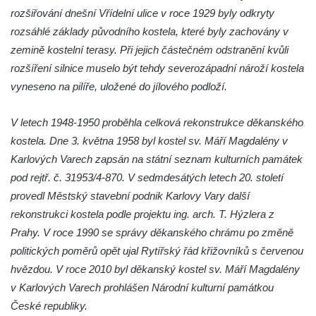
Kaple Anděla Strážce na Valdeku
rozšiřování dnešní Vřídelní ulice v roce 1929 byly odkryty
Hřbitovní kaple v Lipové
rozsáhlé základy původního kostela, které byly zachovány v
Márnice na bývalém hřbitově u kostela
zemině kostelní terasy. Při jejich částečném odstranění kvůli
svatých Šimona a Judy v Lipové u Šluknova
rozšíření silnice muselo být tehdy severozápadní nároží kostela
vyneseno na pilíře, uložené do jílového podloží.
Hřbitovní kaple v Lobendavě
Kostel Navštívení Panny Marie v
V letech 1948-1950 proběhla celková rekonstrukce děkanského
Lobendavě
kostela. Dne 3. května 1958 byl kostel sv. Máří Magdalény v
Márnice na bývalém hřbitově u kostela
Karlových Varech zapsán na státní seznam kulturních památek
Navštívení Panny Marie v Lobendavě
pod rejtř. č. 31953/4-870. V sedmdesátých letech 20. století
Kaple svaté Anny na Anenském vrchu u
provedl Městský stavební podnik Karlovy Vary další
Lobendavy
rekonstrukci kostela podle projektu ing. arch. T. Hýzlera z
Kostel svaté Máří Magdalény v Krásné Lípě
Prahy. V roce 1990 se správy děkanského chrámu po změně
politických poměrů opět ujal Rytířský řád křižovníků s červenou
Kostel Narození svatého Jana Křtitele v
hvězdou. V roce 2010 byl děkanský kostel sv. Máří Magdalény
Kamenickém Šenově
v Karlových Varech prohlášen Národní kulturní památkou
Kostel svatého Jiří v Jiříkově
České republiky.
Kostel svatého Jiří ve Chřibské