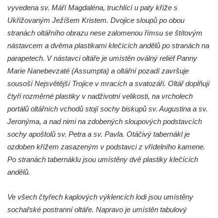
vyvedena sv. Máří Magdaléna, truchlící u paty kříže s
Mlazicích
Ukřižovaným Ježíšem Kristem. Dvojice sloupů po obou
Kaple svatého Jana Nepomuckého ve
stranách oltářního obrazu nese zalomenou římsu se štítovým
Vehlovicích
nástavcem a dvěma plastikami klečících andělů po stranách na
Skalní kaple Navštívení Panny Marie v
parapetech. V nástavci oltáře je umístěn oválný reliéf Panny
Dolní Chřibské
Marie Nanebevzaté (Assumpta) a oltářní pozadí završuje
Kostel svaté Máří Magdaleny v Mařenicích
sousoší Nejsvětější Trojice v mracích a svatozáři. Oltář doplňují
čtyři rozměrné plastiky v nadživotní velikosti, na vrcholech
Skalní kaple svatého Antonína v Antonínově
portálů oltářních vchodů stojí sochy biskupů sv. Augustina a sv.
údolí u Mařenic
Jeronýma, a nad nimi na zdobených sloupových podstavcích
Skalní kaple nad Hamerským potokem v
sochy apoštolů sv. Petra a sv. Pavla. Otáčivý tabernákl je
Antonínově údolí u Mařenic
ozdoben křížem zasazeným v podstavci z vřídelního kamene.
Kostel svatých Petra a Pavla v Horním
Po stranách tabernáklu jsou umístěny dvě plastiky klečících
Prysku
andělů.
Skalní kaple v zahradě domu čp. 48 za
kostelem svatých Petra a Pavla v Horním
Ve všech čtyřech kaplových výklencích lodi jsou umístěny
Prysku
sochařské postranní oltáře. Napravo je umístěn tabulový