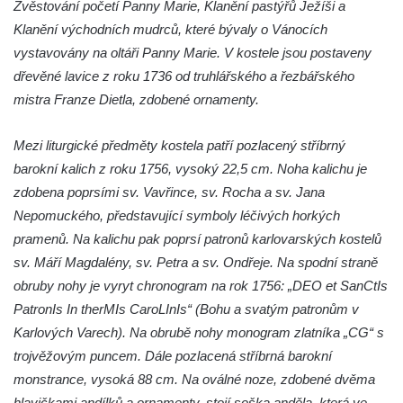
Zvěstování početí Panny Marie, Klanění pastýřů Ježíši a
Kaple v Bílince
Klanění východních mudrců, které bývaly o Vánocích
Kostel Čtrnácti svatých pomocníků v
vystavovány na oltáři Panny Marie. V kostele jsou postaveny
Mělníku
dřevěné lavice z roku 1736 od truhlářského a řezbářského
Kaple v areálu kostela svaté Ludmily v
mistra Franze Dietla, zdobené ornamenty.
Mělníku
Mezi liturgické předměty kostela patří pozlacený stříbrný
Kostel svaté Ludmily v Mělníku
barokní kalich z roku 1756, vysoký 22,5 cm. Noha kalichu je
Evangelický kostel v Mělníku
zdobena poprsími sv. Vavřince, sv. Rocha a sv. Jana
Kostel svatého Víta v Dobřanech
Nepomuckého, představující symboly léčivých horkých
Kostel svatého Mikuláše v Dobřanech
pramenů. Na kalichu pak poprsí patronů karlovarských kostelů
Kostel Nanebevzetí Panny Marie v
sv. Máří Magdalény, sv. Petra a sv. Ondřeje. Na spodní straně
Netolicích
obruby nohy je vyryt chronogram na rok 1756: „DEO et SanCtIs
PatronIs In therMIs CaroLInIs“ (Bohu a svatým patronům v
Kostel svatého Václava v Netolicích
Karlových Varech). Na obrubě nohy monogram zlatníka „CG“ s
Kostel svatého Vavřince v Pištíně
trojvěžovým puncem. Dále pozlacená stříbrná barokní
Kostel svatého Václava ve Zlivi
monstrance, vysoká 88 cm. Na oválné noze, zdobené dvěma
Kostel svatého Jakuba v Týně nad Vltavou
hlavičkami andílků a ornamenty, stojí soška anděla, která ve