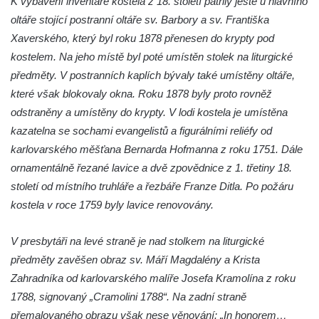
K vybavení inventáře kostela z 18. století patřily ještě u hlavního
Kostel svatých Šimona a Judy v
oltáře stojící postranní oltáře sv. Barbory a sv. Františka
Zabrušanech
Xaverského, který byl roku 1878 přenesen do krypty pod
kostelem. Na jeho místě byl poté umístěn stolek na liturgické
Heymannova kaple v Havířské ulici v
předměty. V postranních kaplích bývaly také umístěny oltáře,
Duchcově
které však blokovaly okna. Roku 1878 byly proto rovněž
Kaple svaté Barbory v sadech Rudé
odstraněny a umístěny do krypty. V lodi kostela je umístěna
armády v Duchcově
kazatelna se sochami evangelistů a figurálními reliéfy od
Kaple Panny Marie Pomocné na hřbitově v
karlovarského měšťana Bernarda Hofmanna z roku 1751. Dále
Duchcově
ornamentálně řezané lavice a dvě zpovědnice z 1. třetiny 18.
Kaple v Želénkách
století od místního truhláře a řezbáře Franze Ditla. Po požáru
Hřbitovní kaple u městského hřbitova ve
kostela v roce 1759 byly lavice renovovány.
Šluknově
V presbytáři na levé straně je nad stolkem na liturgické
Tříkrálová kaple u Rybniště
předměty zavěšen obraz sv. Máří Magdalény a Krista
Lischkeova kaple severně od Dolní
Zahradníka od karlovarského malíře Josefa Kramolína z roku
Chřibské
1788, signovaný „Cramolini 1788“. Na zadní straně
Farská kaple pod Širokým vrchem
přemalovaného obrazu však nese věnování: „In honorem…