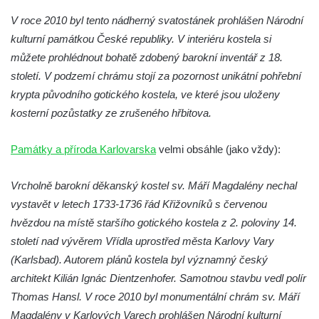
Kaple Andělů strážných (Fürleova kaple) v
V roce 2010 byl tento nádherný svatostánek prohlášen Národní
Mikulášovicích
kulturní památkou České republiky. V interiéru kostela si
Balzerova kaple v Mikulášovicích
můžete prohlédnout bohatě zdobený barokní inventář z 18.
Kostel svatého Václava ve Šluknově
století. V podzemí chrámu stojí za pozornost unikátní pohřební
Kostel svatého Mikuláše v Třebušíně
krypta původního gotického kostela, ve které jsou uloženy
Klášterní kostel svatého Františka z Assisi v
kosterní pozůstatky ze zrušeného hřbitova.
Zákupech
Památky a příroda Karlovarska
velmi obsáhle (jako vždy):
Kaple svatého Josefa u Zákup
Kostel svatých Fabiána a Šebestiána v
Vrcholně barokní děkanský kostel sv. Máří Magdalény nechal
Zákupech
vystavět v letech 1733-1736 řád Křižovníků s červenou
Kostel svatého Havla v Kuřívodech
hvězdou na místě staršího gotického kostela z 2. poloviny 14.
Kaple Krista v žaláři u kostela Nalezení
století nad vývěrem Vřídla uprostřed města Karlovy Vary
svatého Kříže ve Frýdlantu
(Karlsbad). Autorem plánů kostela byl významný český
Kostel Nalezení svatého Kříže ve Frýdlantu
architekt Kilián Ignác Dientzenhofer. Samotnou stavbu vedl polír
Thomas Hansl. V roce 2010 byl monumentální chrám sv. Máří
Kostel Krista Spasitele ve Frýdlantu
Magdalény v Karlových Varech prohlášen Národní kulturní