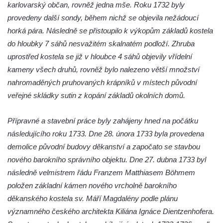
karlovarský občan, rovněž jedna mše. Roku 1732 byly
Kostel svatého Vendelína v Perštejně
provedeny další sondy, během nichž se objevila nežádoucí
horká pára. Následně se přistoupilo k výkopům základů kostela
Kostel Nejsvětější Trojice v Klášterci nad
do hloubky 7 sáhů nesvažitém skalnatém podloží. Zhruba
Ohří
uprostřed kostela se již v hloubce 4 sáhů objevily vřídelní
Evangelická modlitebna u autobusového
kameny všech druhů, rovněž bylo nalezeno větší množství
nádraží v Dubé
nahromaděných pruhovaných krápníků v místech původní
Hřbitovní kaple ve Velkém Šenově
veřejné skládky sutin z kopání základů okolních domů.
Kaple svaté Apolónie v Cítolibech
Kostel svatého Jakuba Většího v Cítolibech
Přípravné a stavební práce byly zahájeny hned na počátku
následujícího roku 1733. Dne 28. února 1733 byla provedena
Márnice na hřbitově v Chlumčanech
demolice původní budovy děkanství a započato se stavbou
Kostel svatého Klementa ve Chlumčanech
nového barokního správního objektu. Dne 27. dubna 1733 byl
Kaple svatého Václava ve Vlčí
následně velmistrem řádu Franzem Matthiasem Böhmem
Kaple svatého Floriána ve Veltěži
položen základní kámen nového vrcholně barokního
Kaple západně od Veltěž u silnice do
děkanského kostela sv. Máří Magdalény podle plánu
Černčic
významného českého architekta Kiliána Ignáce Dientzenhofera.