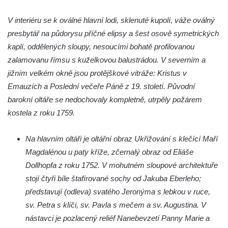
Kaple mezi Dolním Třebonínem a Horním
Třebonínem
V interiéru se k oválné hlavní lodi, sklenuté kupolí, váže oválný
presbytář na půdorysu příčné elipsy a šest osově symetrických
Kaple v severní části Dolního Třebonína
kaplí, oddělených sloupy, nesoucími bohatě profilovanou
Márnice na hřbitově v Rybniště
zalamovanu římsu s kuželkovou balustrádou. V severním a
Kaple u kostela svatého Jiljí v Lužci nad
jižním velkém okně jsou protějškové vitráže: Kristus v
Vltavou
Emauzích a Poslední večeře Páně z 19. století. Původní
Kostel svatého Jiljí v Lužci nad Vltavou
barokní oltáře se nedochovaly kompletně, utrpěly požárem
Kaple Božího těla na hřbitově v Hostíně u
kostela z roku 1759.
Vojkovic
Na hlavním oltáři je oltářní obraz Ukřižování s klečící Maří
Kostel Nanebevzetí Panny Marie v Hostíně
Magdalénou u paty kříže, zčernalý obraz od Eliáše
u Vojkovic
Dollhopfa z roku 1752. V mohutném sloupové architektuře
Kaple svatého Bartoloměje v Bukolu
stojí čtyři bíle štafírované sochy od Jakuba Eberleho;
Hřbitovní kaple na hřbitově v Lužci nad
představují (odleva) svatého Jeronýma s lebkou v ruce,
Vltavou
sv. Petra s klíči, sv. Pavla s mečem a sv. Augustina. V
Márnice na hřbitově v Lužci nad Vltavou
nástavci je pozlacený reliéf Nanebevzetí Panny Marie a
Márnice na hřbitově v Hrobčicích