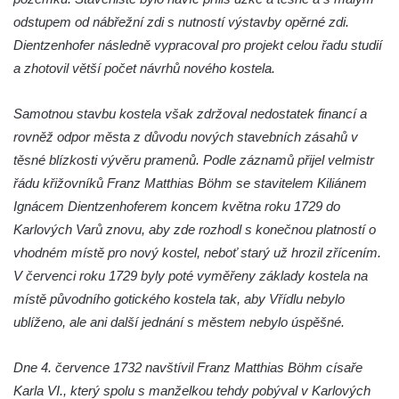
odstupem od nábřežní zdi s nutností výstavby opěrné zdi.
Kaple u kostela svatého Jakuba Většího
Dientzenhofer následně vypracoval pro projekt celou řadu studií
(Staršího) u Lahovic
a zhotovil větší počet návrhů nového kostela.
Kostel svatého Jakuba Většího (Staršího) u
Lahovic
Samotnou stavbu kostela však zdržoval nedostatek financí a
Kostel svatých Petra a Pavla v Želkovicích
rovněž odpor města z důvodu nových stavebních zásahů v
Kaple Panny Marie Bolestné v Benešově
těsné blízkosti vývěru pramenů. Podle záznamů přijel velmistr
nad Ploučnicí
řádu křižovníků Franz Matthias Böhm se stavitelem Kiliánem
Kostel Narození Panny Marie v Benešově
Ignácem Dientzenhoferem koncem května roku 1729 do
nad Ploučnicí
Karlových Varů znovu, aby zde rozhodl s konečnou platností o
vhodném místě pro nový kostel, neboť starý už hrozil zřícením.
Hrobová kaple Mattauschů na hřbitově v
V červenci roku 1729 byly poté vyměřeny základy kostela na
Benešově nad Ploučnicí
místě původního gotického kostela tak, aby Vřídlu nebylo
Kostel svaté Anny v Tisé
ublíženo, ale ani další jednání s městem nebylo úspěšné.
Hrobka rodiny Rohn na hřbitově v
Šumburku nad Desnou – Tanvaldu
Dne 4. července 1732 navštívil Franz Matthias Böhm císaře
Hřbitovní kaple v Šumburku nad Desnou –
Karla VI., který spolu s manželkou tehdy pobýval v Karlových