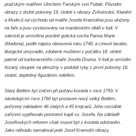
Evangelický kostel (Centrum setkávání) v
pražským malířem Ulrichem Farským von Futtak. Původní
Dolní Poustevně
obrazy z druhé poloviny 19. století s obrazy Zvěstování, Klanění
Kostel Nanebevstupení Páně na hřbitově v
a Mudrců od východu od malíře Josefa Kramolína jsou uloženy
Mikulášovicích
na faře a jsou vystavovány na mariánském oltáři v lodi. V
Kostel Nanebevzetí Panny Marie na Velkém
sakristii je umístěna pozdně gotická socha Panna Marie
náměstí v Hradci Králové
(Madona), podle nápisu obnovená roku 1740, a cínové lavabo,
liturgické umyvadlo, zdobené mušlemi z počátku 18. století
Kaple svatého Klimenta u Bílé věže v
patrně od karlovarského cínaře Josefa Druma. V lodi je umístěn
Hradci Králové
řezaný sloupek na almužny v podobě ryby z první poloviny 18.
Katedrální kostel Svatého Ducha na Velkém
století, doplněný figurálním reliéfem.
náměstí v Hradci Králové
Kostel svatých Petra a Pavla v Mimoni
Starý Betlém byl zničen při požáru kostela v roce 1759. V
Kaple na návsi v Radosticích
následujícím roce 1760 byl postaven nový velký Betlém,
Kaple na návsi v Borči
pořízený nákladem 46 zlatých a 45 krejcarů. Jeho rozsáhlé
zařízení vyplňovalo postranní kapli sv. Josefa. Na základě
Výklenková kaple nad studánkou v Režném
Josefínských reforem však musel být z kostela odstraněn.
Újezdě
Jako náhradu namaloval poté Josef Kramolín obrazy
Kaple v Režném Újezdě