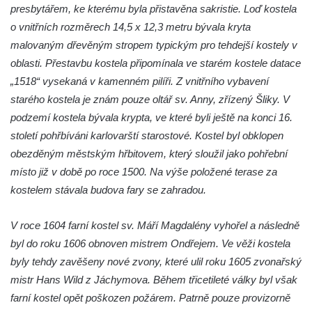
presbytářem, ke kterému byla přistavěna sakristie. Loď kostela
Kostel Božího Těla v Kraslicích
o vnitřních rozměrech 14,5 x 12,3 metru bývala kryta
Kostel svaté Maří Magdalény v Karlových
malovaným dřevěným stropem typickým pro tehdejší kostely v
Varech
oblasti. Přestavbu kostela připomínala ve starém kostele datace
Kaple Panny Marie pod hradem Přimda
„1518“ vysekaná v kamenném pilíři. Z vnitřního vybavení
Kaple Panny Marie v Kunčicích nad Labem
starého kostela je znám pouze oltář sv. Anny, zřízený Šliky. V
podzemí kostela bývala krypta, ve které byli ještě na konci 16.
Hrobová kaple na hřbitově v Rychnově u
století pohřbíváni karlovarští starostové. Kostel byl obklopen
Jablonce nad Nisou
obezděným městským hřbitovem, který sloužil jako pohřební
Márnice/hřbitovní kaple na hřbitově v
místo již v době po roce 1500. Na výše položené terase za
Rychnově u Jablonce nad Nisou
kostelem stávala budova fary se zahradou.
Výklenková kaple u rozcestí u domu čp. 42
v Krásné u Pěnčína
V roce 1604 farní kostel sv. Máří Magdalény vyhořel a následně
Márnice na hřbitově v Krásné u Pěnčína
byl do roku 1606 obnoven mistrem Ondřejem. Ve věži kostela
Výklenková kaple naproti domu čp. 34 v
byly tehdy zavěšeny nové zvony, které ulil roku 1605 zvonařský
Krásné u Pěnčína
mistr Hans Wild z Jáchymova. Během třicetileté války byl však
farní kostel opět poškozen požárem. Patrně pouze provizorně
Kostel svatého Josefa v Krásné u Pěnčína