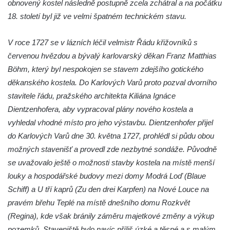
obnovený kostel následně postupně zcela zchátral a na počátku
Kostel Panny Marie Pomocné s Ivanitskou
18. století byl již ve velmi špatném technickém stavu.
poustevnou v Teplicích nad Metují
Hřbitovní kaple/márnice na hřbitově v
V roce 1727 se v lázních léčil velmistr Řádu křižovníků s
Teplicích nad Metují
červenou hvězdou a bývalý karlovarský děkan Franz Matthias
Kostel svatého Vavřince v Teplicích nad
Böhm, který byl nespokojen se stavem zdejšího gotického
Metují
děkanského kostela. Do Karlových Varů proto pozval dvorního
Hrobová kaple Johanna Nitsche na
stavitele řádu, pražského architekta Kiliána Ignáce
hřbitově na Vlčí Hoře
Dientzenhofera, aby vypracoval plány nového kostela a
vyhledal vhodné místo pro jeho výstavbu. Dientzenhofer přijel
Kaple Panny Marie Karmelské na Vlčí Hoře
do Karlových Varů dne 30. května 1727, prohlédl si půdu obou
Kostel svatého Bartoloměje v Teplicích
možných stavenišť a provedl zde nezbytné sondáže. Původně
Kostel svatého Jana Křtitele na Zámeckém
se uvažovalo ještě o možnosti stavby kostela na místě menší
náměstí v Teplicích
louky a hospodářské budovy mezi domy Modrá Loď (Blaue
Chrám Povýšení svatého Kříže na
Schiff) a U tří kaprů (Zu den drei Karpfen) na Nové Louce na
Zámeckém náměstí v Teplicích
pravém břehu Teplé na místě dnešního domu Rozkvět
Výklenková kaple u vodojemu v severní
(Regina), kde však bránily záměru majetkové změny a výkup
části Kozel
pozemků. Staveniště bylo navíc příliš úzké a těsné a s malým