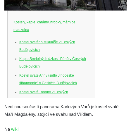
Kostely, kaple, chrámy, hrobky, márnice,
mauzolea
Kostel svatého Mikuláše v Českých
Budějovicích
Kaple Smrtelných úzkostí Páně v Českých
Budějovicích
Kostel svaté Anny (sídlo Jihočeské
filharmonie) v Českých Budějovicích
Kostel svaté Rodiny v Českých
Budějovicích
Nedílnou součástí panorama Karlových Varů je kostel svaté
Kostel Obětování Panny Marie u kláštera
Maří Magdalény, stojící ve svahu nad Vřídlem.
dominikánů v Českých Budějovicích
Kostel Všech svatých v Kamenném Újezdě
Na
wiki
: