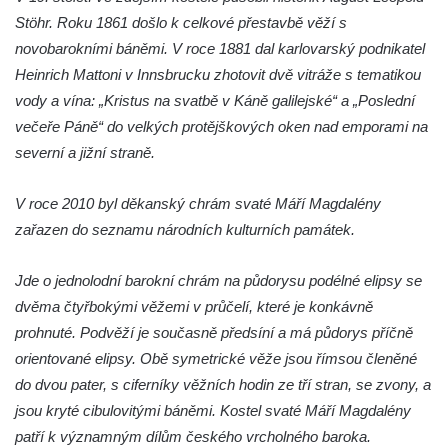
Jidášovo
Stöhr. Roku 1861 došlo k celkové přestavbě věží s
Křížová cesta Římov – VI. kaple – Olivetská
novobarokními báněmi. V roce 1881 dal karlovarský podnikatel
hora (Getsemanská zahrada)
Heinrich Mattoni v Innsbrucku zhotovit dvě vitráže s tematikou
vody a vína: „Kristus na svatbě v Káně galilejské“ a „Poslední
Křížová cesta Římov – V. kaple – Smutná
večeře Páně“ do velkých protějškových oken nad emporami na
duše
severní a jižní straně.
Křížová cesta Římov – IV. kaple – Pustá ves
Křížová cesta Římov – III. kaple – Stádní
V roce 2010 byl děkanský chrám svaté Máří Magdalény
brána
zařazen do seznamu národních kulturních památek.
Křížová cesta Římov – II. kaple – Poslední
večeře Páně
Jde o jednolodní barokní chrám na půdorysu podélné elipsy se
dvěma čtyřbokými věžemi v průčelí, které je konkávně
Křížová cesta Římov – I. kaple – Loučení
prohnuté. Podvěží je současně předsíní a má půdorys příčně
Ježíše s Pannou Marií
orientované elipsy. Obě symetrické věže jsou římsou členěné
Márnice na hřbitově v Římově
do dvou pater, s ciferníky věžních hodin ze tří stran, se zvony, a
Kaple v Horním Třeboníně
jsou kryté cibulovitými báněmi. Kostel svaté Máří Magdalény
Kaple Panny Marie v Horním Třeboníně
patří k významným dílům českého vrcholného baroka.