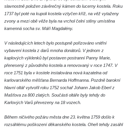
slavnostně položen závěrečný kámen do lucerny kostela. Roku
Všestudech
1737 byl poté na kupoli kostela vztyčen kříž, na věž vytaženy
Kostel svatého Václava ve Strupčicích
zvony a mezi obě věže byla na vrchol čelní stěny umístěna
Kaple v Michalovicích
kamenná socha sv. Máří Magdalény.
Kostel svatého Mikuláše ve Velkých
Žernosekách
V následujících letech bylo postupně pořizováno vnitřní
Kaple svatého Urbana ve Velkých
vybavení kostela z darů mnoha donátorů. V jednom z
Žernosekách
kaplových výklenků byl postaven postranní Panny Marie,
přenesený z původního kostela a renovovaný v roce 1747. V
Kaple svatého Huberta u hradiště Hrádek u
roce 1751 byla v kostele instalována nová kazatelna od
Libochovan
karlovarského měšťana Bernarda Hoffmanna. Pozdně barokní
Kostel Narození Panny Marie v
hlavní oltář vytvořil roku 1752 sochař Johann Jakob Eberl z
Libochovanech
Mašťova za 800 zlatých. Součásti oltáře byly tehdy do
Márnice u kostel svatého Jana
Karlových Varů převezeny na 18 vozech.
Nepomuckého ve Starých Křečanech
Kostel svatého Jana Nepomuckého ve
Během ničivého požáru města dne 23. května 1759 došlo k
Starých Křečanech
rozsáhlému poškození děkanského kostela. Oheň tehdy zasáhl