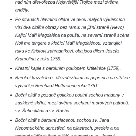
nad ním dřevořezba Nejsvětější Trojice mezi dvěma
Kostel svatého Havla na hřbitově v
anděly.
Hrobčicích
Po stranách hlavního oltáře ve dvou malých výklencích
Kaple svatého Vavřince v Mirošovicích
visí dva oltářní obrazy bez rámu: na jižní straně (vlevo)
Kající Maří Magdaléna na poušti, na severní straně scéna
Márnice na hřbitově v Račicích
Noli me tangere s klečící Maří Magdalénou, vztahující
Márnice na hřbitově v Dobříni
ruku ke Kristovi zahradníkovi, oba jsou dílem Josefa
Kaple v Bezděkově
Kramolína z roku 1759.
Kaple Nejsvětější Trojice v centru Liběšic
Křestní kaple s barokním poklopem křtitelnice (1759).
Výklenková kaple na rozcestí na jižním
Barokní kazatelna s dřevořezbami na poprsni a na stříšce,
okraji Liběšic
vytvořil je Bernhard Hoffmannn roku 1751.
Kostel svaté Kateřiny v Chouči
Boční oltář s pozdně gotickou poutní sochou madony v
Kaple svatého Blažeje východně od Lužice
zasklené skříni, mezi dvěma sochami morových patronů,
Kostel svatého Augustina v Lužici
sv. Šebestiána a sv. Rocha.
Márnice na hřbitově v Lužici
Boční oltář s barokní zlacenou sochou sv. Jana
Nepomuckého uprostřed, na pilastrech, predele a na
Kostel svatého Martina v Kozlech
poprsni oltáře je šest reliéfů z legendy o sv. Janovi.