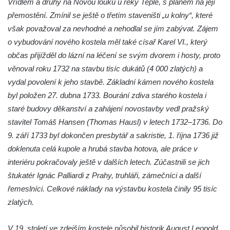
Vřídlem a druhý na Novou louku u řeky Teplé, s plánem na její
Pilát
přemostění. Zmínil se ještě o třetím staveništi „u kolny“, které
Křížová cesta Římov – XIV. kaple – U
však považoval za nevhodné a nehodlal se jím zabývat. Zájem
Kaifáše (U Děvečky)
o vybudování nového kostela měl také císař Karel VI., který
Křížová cesta Římov – XIII. kaple – U
občas přijížděl do lázní na léčení se svým dvorem i hosty, proto
Annáše (U Kaifáše)
věnoval roku 1732 na stavbu tisíc dukátů (4 000 zlatých) a
Křížová cesta Římov – XII. kaple – Vodní
vydal povolení k jeho stavbě. Základní kámen nového kostela
brána
byl položen 27. dubna 1733. Bourání zdiva starého kostela i
Křížová cesta Římov – XI. kaple – Ježíš
staré budovy děkanství a zahájení novostavby vedl pražský
haněn a tupen
stavitel Tomáš Hansen (Thomas Hausl) v letech 1732–1736. Do
9. září 1733 byl dokončen presbytář a sakristie, 1. října 1736 již
Křížová cesta Římov – X. kaple – U
doklenuta celá kupole a hrubá stavba hotova, ale práce v
Cedronu
interiéru pokračovaly ještě v dalších letech. Zúčastnili se jich
Křížová cesta Římov – IX. kaple – U
štukatér Ignác Palliardi z Prahy, truhláři, zámečníci a další
chromého žida
řemeslníci. Celkové náklady na výstavbu kostela činily 95 tisíc
Křížová cesta Římov – VIII. kaple – Kristus
zlatých.
svázán a ze zahrady vyhnán
Křížová cesta Římov – VII. kaple – Políbení
V 19. století ve zdejším kostele působil historik August Leopold