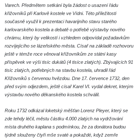
Tanvaldu
Varech. Předmětem setkání byla žádost o usazení řádu
Kostel svatého Františka z Assisi v Tanvaldu
křižovníků při Karlově kostele ve Vídni. Této příležitosti
současně využil k prezentaci havarijního stavu starého
Riedlova hrobka v Desné
karlovarského kostela a debatě o potřebě výstavby nového
Kaple svaté Alžběty Durynské v Dolních
chrámu, který by velikostí i vzhledem odpovídal požadavkům
Křečanech
rozvíjejícího se lázeňského města. Císař na základě rozhovoru
Márnice nového hřbitova ve Starých
ještě v témže roce věnoval křížovníkům ze státní kasy
Křečanech
příspěvek ve výši tisíc dukátů (4 tisíce zlatých). Zbývajících 91
Bývalá márnice u hřbitova v Dubé
tisíc zlatých, potřebných na stavbu kostela, uhradil řád
Kostel Nalezení svatého Kříže v Dubé
Křižovníků s červenou hvězdou. Dne 17. července 1732, den
před svým odjezdem, ještě císař Karel VI. vydal dekret, kterým
Kostel Nanebevzetí Panny Marie v
výstavbu nového děkanského kostela schválil.
Úněticích
Kostel svatého Klementa v Levém Hradci
Roku 1732 odkázal loketský měšťan Lorenz Pleyer, který se
Kostel Wang (Karpacz – Bierutowice,
zde tehdy léčil, městu částku 4.000 zlatých na vydržování
Polsko)
místa druhého kaplana s podmínkou, že za donátora budou
Skalní kaple Nejsvětější Trojice u Česká
týdně slouženy čtyři mše svaté a pokaždé, když zemře
Kamenice