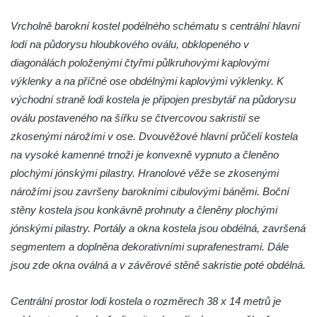
Kostel svatého Františka z Assisi na
Vrcholně barokní kostel podélného schématu s centrální hlavní
Studánce
lodí na půdorysu hloubkového oválu, obklopeného v
Kostel svaté Kateřiny Alexandrijské
diagonálách položenými čtyřmi půlkruhovými kaplovými
(Sienské) v Dolním Podluží
výklenky a na příčné ose obdélnými kaplovými výklenky. K
východní straně lodi kostela je připojen presbytář na půdorysu
Kostel svatého Jiří v Horním Slavkově
oválu postaveného na šířku se čtvercovou sakristií se
Kaple Božího Těla u kostela svatého Jiří v
zkosenými nárožími v ose. Dvouvěžové hlavní průčelí kostela
Horním Slavkově
na vysoké kamenné trnoži je konvexně vypnuto a členěno
Kostel svatého Jana Nepomuckého ve
plochými jónskými pilastry. Hranolové věže se zkosenými
Hřensku
nárožími jsou završeny barokními cibulovými báněmi. Boční
Hřbitovní kaple Ignaze Clara ve Hřensku
stěny kostela jsou konkávně prohnuty a členěny plochými
Kostel Nanebevzetí Panny Marie v Novém
jónskými pilastry. Portály a okna kostela jsou obdélná, završená
Boru
segmentem a doplněna dekorativními suprafenestrami. Dále
Výklenková kaple v severní části Petrovic
jsou zde okna oválná a v závěrové stěně sakristie poté obdélná.
Evangelický kostel v Česká Kamenici
Centrální prostor lodi kostela o rozměrech 38 x 14 metrů je
Kaple Nejsvětější Trojice v Nové Vsi (Ústí