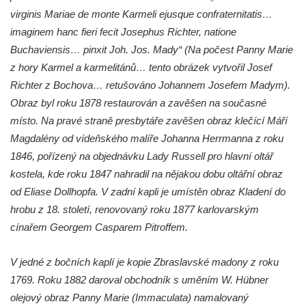
Kostel svatého Michaela v Nové Roli
virginis Mariae de monte Karmeli ejusque confraternitatis…
Kostel svatých Petra a Pavla v Kadani
imaginem hanc fieri fecit Josephus Richter, natione
Buchaviensis… pinxit Joh. Jos. Mady“ (Na počest Panny Marie
Kostel svaté Anny v Kadani
z hory Karmel a karmelitánů… tento obrázek vytvořil Josef
Chrám pokoje v Hrádku nad Nisou
Richter z Bochova… retušováno Johannem Josefem Madym).
Kostel svatého Bartoloměje v Hrádku nad
Obraz byl roku 1878 restaurován a zavěšen na současné
Nisou
místo. Na pravé straně presbytáře zavěšen obraz klečící Máří
Kostel svatého Mikuláše v Tisové u
Magdalény od vídeňského malíře Johanna Herrmanna z roku
Tachova
1846, pořízený na objednávku Lady Russell pro hlavní oltář
Kostel svatého Vavřince v Náchodě
kostela, kde roku 1847 nahradil na nějakou dobu oltářní obraz
Kostel svaté Kateřiny Alexandrijské ve
od Eliase Dollhopfa. V zadní kapli je umístěn obraz Kladení do
Vysokém nad Jizerou
hrobu z 18. století, renovovaný roku 1877 karlovarským
cínařem Georgem Casparem Pitroffem.
Kostel svatého Prokopa v Jablonci nad
Jizerou
V jedné z bočních kaplí je kopie Zbraslavské madony z roku
Pavilon bývalé studny na náměstí Dr. Karla
1769. Roku 1882 daroval obchodník s uměním W. Hübner
Kramáře ve Vysokém nad Jizerou
olejový obraz Panny Marie (Immaculata) namalovaný