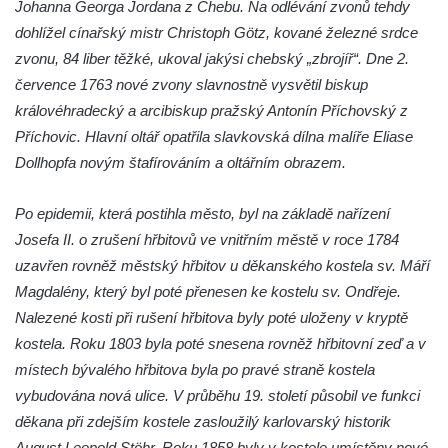
Johanna Georga Jordana z Chebu. Na odlévání zvonů tehdy
Kostel svatého Floriána v Podbradci
dohlížel cínařský mistr Christoph Götz, kované železné srdce
Kaple na západním okraji Ředhoště
zvonu, 84 liber těžké, ukoval jakýsi chebský „zbrojíř“. Dne 2.
Kostel svatého Jiljí v Ředhošti
července 1763 nové zvony slavnostně vysvětil biskup
Kaple severně od Ředhoště
královéhradecký a arcibiskup pražský Antonín Příchovský z
Kostel Nanebevzetí Panny Marie v Horním
Příchovic. Hlavní oltář opatřila slavkovská dílna malíře Eliase
Jiřetíně
Dollhopfa novým štafírováním a oltářním obrazem.
Kostel Nanebevzetí Panny Marie v
Po epidemii, která postihla město, byl na základě nařízení
Postoloprtech
Josefa II. o zrušení hřbitovů ve vnitřním městě v roce 1784
Hřbitovní kaple v Postoloprtech
uzavřen rovněž městský hřbitov u děkanského kostela sv. Máří
Kostel svatého Jana Evangelisty v Malém
Magdalény, který byl poté přenesen ke kostelu sv. Ondřeje.
Březně
Nalezené kosti při rušení hřbitova byly poté uloženy v kryptě
Kaple svatého Antonína Paduánského na
kostela. Roku 1803 byla poté snesena rovněž hřbitovní zeď a v
návsi ve Vysokém Březně
místech bývalého hřbitova byla po pravé straně kostela
Bývalá kaple svatých Jana a Pavla v
vybudována nová ulice. V průběhu 19. století působil ve funkci
Nemilkově
děkana při zdejším kostele zasloužilý karlovarský historik
August Leopold Stöhr. Roku 1858 byly v kostele umístěny nové
Kaple svatého Jana Nepomuckého v Lišnici