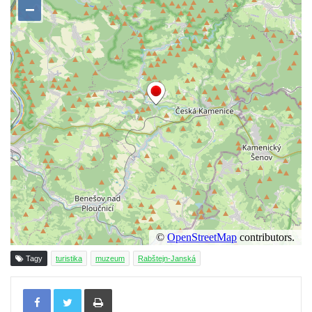
Tagy
turistika
muzeum
Rabštejn-Janská
Tisknout