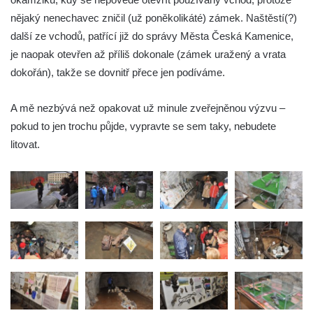
nějaký nenechavec zničil (už poněkolikáté) zámek. Naštěstí(?)
další ze vchodů, patřící již do správy Města Česká Kamenice,
je naopak otevřen až příliš dokonale (zámek uražený a vrata
dokořán), takže se dovnitř přece jen podíváme.
A mě nezbývá než opakovat už minule zveřejněnou výzvu –
pokud to jen trochu půjde, vypravte se sem taky, nebudete
litovat.