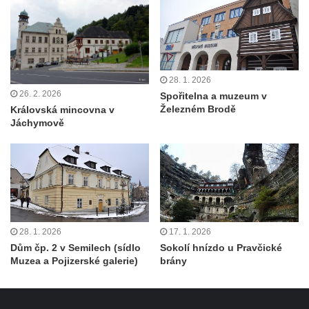
28. 1. 2026
26. 2. 2026
Spořitelna a muzeum v
Železném Brodě
Královská mincovna v
Jáchymově
28. 1. 2026
17. 1. 2026
Dům čp. 2 v Semilech (sídlo
Sokolí hnízdo u Pravčické
Muzea a Pojizerské galerie)
brány