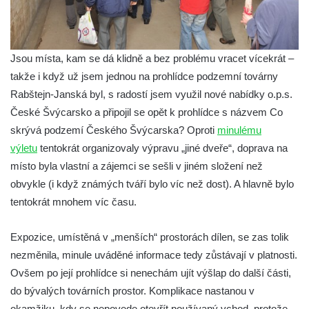
Jsou místa, kam se dá klidně a bez problému vracet vícekrát –
takže i když už jsem jednou na prohlídce podzemní továrny
Rabštejn-Janská byl, s radostí jsem využil nové nabídky o.p.s.
České Švýcarsko a připojil se opět k prohlídce s názvem Co
skrývá podzemí Českého Švýcarska?
Oproti
minulému
výletu
tentokrát organizovaly výpravu „jiné dveře“, doprava na
místo byla vlastní a zájemci se sešli v jiném složení než
obvykle (i když známých tváří bylo víc než dost). A hlavně bylo
tentokrát mnohem víc času.
Expozice, umístěná v „menších“ prostorách dílen, se zas tolik
nezměnila, minule uváděné informace tedy zůstávají v platnosti.
Ovšem po její prohlídce si nenechám ujít výšlap do další části,
do bývalých továrních prostor. Komplikace nastanou v
okamžiku, kdy se nepovede otevřít používaný vchod, protože