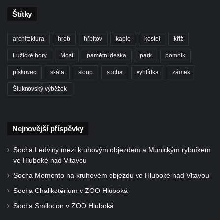
Štítky
architektura
hrob
hřbitov
kaple
kostel
kříž
Lužické hory
Most
pamětní deska
park
pomník
pískovec
skála
sloup
socha
vyhlídka
zámek
Šluknovský výběžek
Nejnovější příspěvky
Socha Ledviny mezi kruhovým objezdem a Munickým rybníkem
ve Hluboké nad Vltavou
Socha Memento na kruhovém objezdu ve Hluboké nad Vltavou
Socha Chalikotérium v ZOO Hluboká
Socha Smilodon v ZOO Hluboká