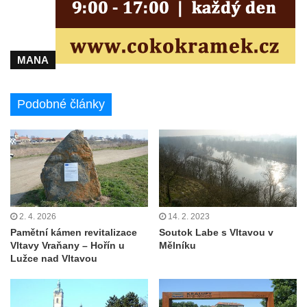
MANA
Podobné články
2. 4. 2026
14. 2. 2023
Pamětní kámen revitalizace
Soutok Labe s Vltavou v
Vltavy Vraňany – Hořín u
Mělníku
Lužce nad Vltavou