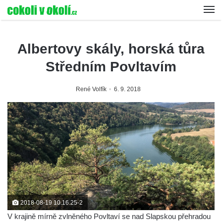
Albertovy skály, horská tůra
Středním Povltavím
René Volfík
6. 9. 2018
2018-08-19 10.16.25-2
V krajině mírně zvlněného Povltaví se nad Slapskou přehradou