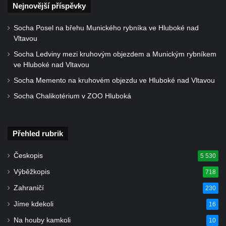
Nejnovější příspěvky
Socha Posel na břehu Munického rybníka ve Hluboké nad
Vltavou
Socha Ledviny mezi kruhovým objezdem a Munickým rybníkem
ve Hluboké nad Vltavou
Socha Memento na kruhovém objezdu ve Hluboké nad Vltavou
Socha Chalikotérium v ZOO Hluboká
Přehled rubrik
Českopis
5 530
Výběžkopis
718
Zahraničí
230
Jíme kdekoli
16
Na houby kamkoli
10