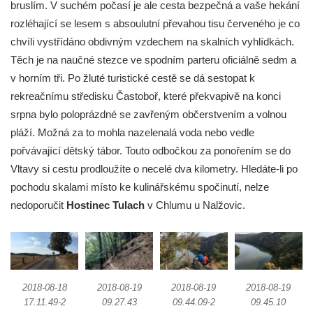
bruslím. V suchém počasí je ale cesta bezpečná a vaše hekání
rozléhající se lesem s absoulutní převahou tisu červeného je co
chvíli vystřídáno obdivným vzdechem na skalních vyhlídkách.
Těch je na naučné stezce ve spodním parteru oficiálně sedm a
v horním tři. Po žluté turistické cestě se dá sestopat k
rekreačnímu středisku Častoboř, které překvapivě na konci
srpna bylo poloprázdné se zavřeným občerstvením a volnou
pláží. Možná za to mohla nazelenalá voda nebo vedle
pořvávající dětský tábor. Touto odbočkou za ponořením se do
Vltavy si cestu prodloužíte o necelé dva kilometry. Hledáte-li po
pochodu skalami místo ke kulinářskému spočinutí, nelze
nedoporučit
Hostinec Tulach
v Chlumu u Nalžovic.
2018-08-18
2018-08-19
2018-08-19
2018-08-19
17.11.49-2
09.27.43
09.44.09-2
09.45.10