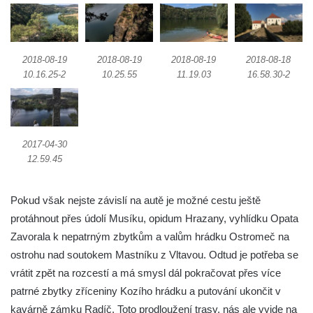
2018-08-19
2018-08-19
2018-08-19
2018-08-18
10.16.25-2
10.25.55
11.19.03
16.58.30-2
2017-04-30
12.59.45
Pokud však nejste závislí na autě je možné cestu ještě
protáhnout přes údolí Musíku, opidum Hrazany, vyhlídku Opata
Zavorala k nepatrným zbytkům a valům hrádku Ostromeč na
ostrohu nad soutokem Mastníku z Vltavou. Odtud je potřeba se
vrátit zpět na rozcestí a má smysl dál pokračovat přes více
patrné zbytky zříceniny Kozího hrádku a putování ukončit v
kavárně zámku Radíč. Toto prodloužení trasy, nás ale vyjde na