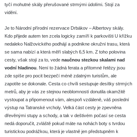
tyčí mohutné skály přerušované strmými údolími. Stojí za
vidění.
Je to Národní přírodní rezervace Drbákov – Albertovy skály.
Kdo přijede autem ten zcela logicky zamíří k parkovišti U křížku
nedaleko Nalžovického podhájí a podnikne okružní trasu, která
se sama nabízí a která měří slabých 6,5 km. Z toho polovina
cesty, však stojí za to, vede
naučnou stezkou skalami nad
vodní hladinou
. Není to žádná ferata a přítomné řetězy jsou
zde spíše pro pocit bezpečí méně zdatným turistům, ale
zapotíte se dokonale. Cesta co chvíli sestupuje desítky strmých
metrů, aby je vás ze stejnou neoblomností donutila okamžitě
vystoupat a připomenout vám, alespoň vzdáleně, váš poslední
výstup na Tatranské vrcholy. Velká část cesty je zpevněna
dřevěnými stupy a schody, a tak v deštivém počasí se cesta
nedá doporučit, zvláště pokud máte na nohách boty s tvrdou
turistickou podrážkou, která je vlastně jen předstupněm k