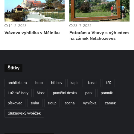
14. 2. 2023
23. 7. 2022
Vrázova vyhlídka v Mělníku
Fotorám u Vltavy s výhledem
na zámek Nelahozeves
Štítky
architektura
hrob
hřbitov
kaple
kostel
kříž
Lužické hory
Most
pamětní deska
park
pomník
pískovec
skála
sloup
socha
vyhlídka
zámek
Šluknovský výběžek