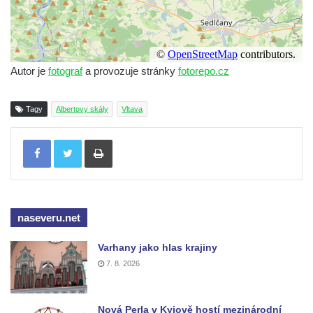
Autor je
fotograf
a provozuje stránky
fotorepo.cz
Tagy
Albertovy skály
Vltava
Tisknout
naseveru.net
Varhany jako hlas krajiny
7. 8. 2026
Nová Perla v Kyjově hostí mezinárodní