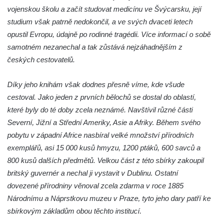
vojenskou školu a začít studovat medicínu ve Švýcarsku, její
Rozhledna Kaňk (Havířská bouda) u Kutné
studium však patrně nedokončil, a ve svých dvaceti letech
Hory
opustil Evropu, údajně po rodinné tragédii. Více informací o sobě
Rozhledna Rumburak
samotném nezanechal a tak zůstává nejzáhadnějším z
Stezka korunami stromů – Krkonoše
českých cestovatelů.
Rozhledna Eliška (Stachelberg)
Díky jeho knihám však dodnes přesně víme, kde všude
Rozhledna Bismarckturm v Neugersdorfu
cestoval. Jako jeden z prvních bělochů se dostal do oblastí,
Maják (a muzeum) Járy Cimrmana
které byly do té doby zcela neznámé. Navštívil různé části
Rozhledna Štěpánka
Severní, Jižní a Střední Ameriky, Asie a Afriky. Během svého
Rozhledna Vysoká v Tachově
pobytu v západní Africe nasbíral velké množství přírodních
Rozhledna Bohušův vrch u Plané
exemplářů, asi 15 000 kusů hmyzu, 1200 ptáků, 600 savců a
800 kusů dalších předmětů. Velkou část z této sbírky zakoupil
Rozhledna Strážný vrch
britský guvernér a nechal ji vystavit v Dublinu. Ostatní
Rozhledna Klínovec
dovezené přírodniny věnoval zcela zdarma v roce 1885
Rozhledna Bučina
Národnímu a Náprstkovu muzeu v Praze, tyto jeho dary patří ke
Rozhledna Hamelika
sbírkovým základům obou těchto institucí.