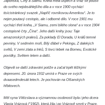
Japonska, Číny a Siamu. Kniha měla úspěch a Vráz se pouští
do svého nejobsáhlejšího díla a v roce 1900 vychází
tisícistránkový svazek „Napříč rovníkovou Amerikou“. Je to
nejen poutavý cestopis, ale i odborné dílo. V roce 1901 mu
vychází třetí kniha, „V Siamu, zemi bílého slona“ a v roce 1904
cestopisné črty „Čína“. Jeho další knihy jsou: Taje
amazonských pralesů, Za poklady El Dorada, U králů temné
pevniny, V sedmém moři, Bílý ďábel v Pekingu, Z dalekých
světů, V zemi zlata a Inků, S lovci lebek na Borneu, Exotické
povídky, Světem letem a další.
Objevili se další zdravotní potíže a začal trpět těžkými
depresemi. 20. února 1932 umírá v Praze ve svých
dvaasedmdesáti letech. Je pochován na Olšanských
hřbitovech.
Měl syna Vítězslava a významnou osobností byla i jeho dcera
Vlasta Vrázová (*1902), která žila i po Vrázově smrti v Praze.