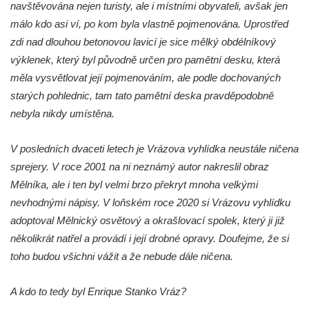
Teplou
navštěvována nejen turisty, ale i místními obyvateli, avšak jen
Vyhlídka Radovič u Velké Bučiny u Velvar
málo kdo asi ví, po kom byla vlastně pojmenována. Uprostřed
zdi nad dlouhou betonovou lavicí je sice mělký obdélníkový
Pozorovatelna pod vrchem Radovič u Velké
výklenek, který byl původně určen pro pamětní desku, která
Bučiny u Velvar
měla vysvětlovat její pojmenováním, ale podle dochovaných
Vyhlídka U Zámečku v Lovosicích
starých pohlednic, tam tato pamětní deska pravděpodobně
Vyhlídka Růženka
nebyla nikdy umístěna.
Kaňkovská vyhlídka
Rozhledna Bieleboh u Beiersdorfu
V posledních dvaceti letech je Vrázova vyhlídka neustále ničena
sprejery. V roce 2001 na ni neznámý autor nakreslil obraz
Věž krále Friedricha Augusta u Löbau
Mělníka, ale i ten byl velmi brzo překryt mnoha velkými
Rozhledna Velký Chlum
nevhodnými nápisy. V loňském roce 2020 si Vrázovu vyhlídku
Rozhledna Funpark na Šibeníku v Mostě
adoptoval Mělnický osvětový a okrašlovací spolek, který ji již
Rozhledna Na Horách u Hrobců – Rohatců
několikrát natřel a provádí i její drobné opravy. Doufejme, že si
Rozhledna Radejčín
toho budou všichni vážit a že nebude dále ničena.
Kratochvílova rozhledna v Roudnici nad
A kdo to tedy byl Enrique Stanko Vráz?
Labem