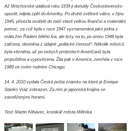
Až Mnichovské události roku 1939 ji donutily Československo
opustit, odjela zpět do Ameriky. Po druhé světové válce, v říjnu
1945, přivezla osobně do naší vlasti velkou finanční a materiální
pomoc, za což byla v roce 1947 vyznamenána jako jedna z
mála žen Řádem bílého lva, ale brzy na to, po únoru 1948 byla
zatčena, obviněna z údajné „politické činnosti“. Několik měsíců
byla vězněna, až po ostrých protestech Američanů byla
propuštěna a vypovězena. Žila pak v Americe, zemřela v roce
1989 ve svém rodném Chicagu.
14. 4. 2010 vydala Česká pošta známku na které je Enrique
Stanko Vráz zobrazen. Za ním je japonská krajina se
zasněženými horami.
Text: Martin Klihavec, kronikář města Mělníka