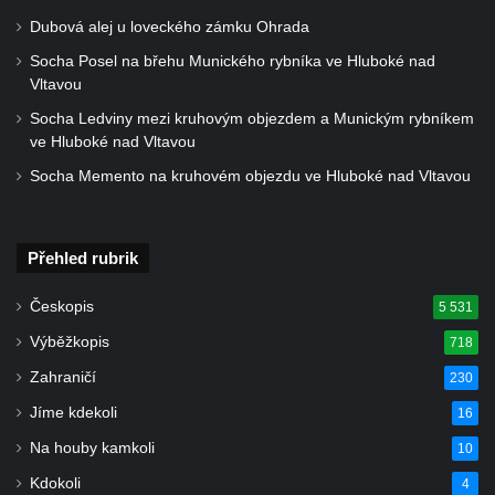
Dubová alej u loveckého zámku Ohrada
Socha Posel na břehu Munického rybníka ve Hluboké nad
Vltavou
Socha Ledviny mezi kruhovým objezdem a Munickým rybníkem
ve Hluboké nad Vltavou
Socha Memento na kruhovém objezdu ve Hluboké nad Vltavou
Přehled rubrik
Českopis
5 531
Výběžkopis
718
Zahraničí
230
Jíme kdekoli
16
Na houby kamkoli
10
Kdokoli
4