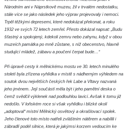
samoty a Údolím vzdechů
Národním ani v Náprstkově muzeu, žil v trvalém nedostatku,
Vyhlídka v ulici Legionářů v Mělníku
stále více se jako následek jeho výprav projevovaly i nemoci.
Údajná vyhlídka u pomníku Hanse Kudlicha
Trpěl těžkými depresemi, které nedokázal překonat, a roku
v Nové Vsi-Teplicích
1932 ve svých 72 letech zemřel. Přesto dokázal napsat: „Budu
šťastný a spokojený, kdekoli zemru nebo zahynu, když v obou
Údajná vyhlídka pod Širokým vrchem
muzeích památka po mně zůstane, s níž obecenstvo, hlavně
Boreč – vyhlídka k jihu
studující mládež, zábavu a poučení čerpat bude…“
Boreč – vyhlídka k východu
Vrázova vyhlídka v Mělníku
Při úpravě cesty k mělnickému mostu ve 30. letech minulého
Vyhlídková věž archeoparku Na Jánu u
století byla zřízena vyhlídka v místě s nádherným výhledem na
Netolic
soutok dvou největších českých řek Labe a Vltavy nazvaná
jeho jménem. Její součástí měla být i jeho pamětní deska o
Vyhlídka Supí vrch
čemž svědčil výklenek nad podlouhlou lavicí. Avšak k tomu již
Vyhlídka Pod Schillerovou výšinou v
nedošlo. V loňském roce si však vyhlídku i blízké okolí
Krupce
„adoptoval“ místní Mělnický osvětový a okrašlovací spolek.
Vyhlídka u kaple v Jirchářích na Doksanské
Jeho členové toto místo natřeli zvláštním nátěrem a nabílili i
cestě
zábradlí podél silnice, která je jakýmsi korzem vedoucím ke