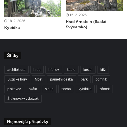
16. 2. 2026
18. 2. 2026
Hrad Arnstein (Saské
Švýcarsko)
Kybička
Štítky
architektura
hrob
hřbitov
kaple
kostel
kříž
Lužické hory
Most
pamětní deska
park
pomník
pískovec
skála
sloup
socha
vyhlídka
zámek
Šluknovský výběžek
Nejnovější příspěvky