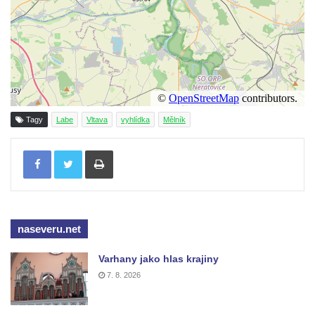
Tagy
Labe
Vltava
vyhlídka
Mělník
Tisknout
naseveru.net
Varhany jako hlas krajiny
7. 8. 2026