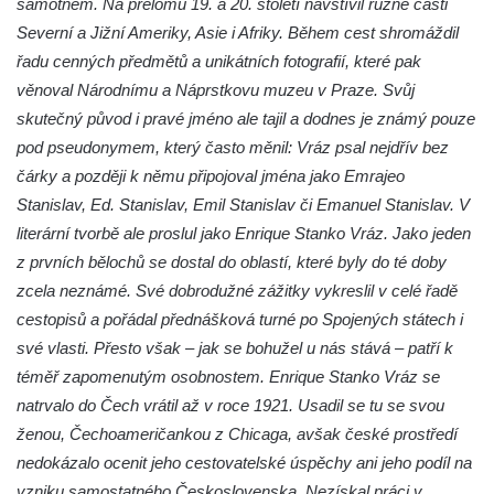
samotném. Na přelomu 19. a 20. století navštívil různé části
Strupčic
Severní a Jižní Ameriky, Asie i Afriky. Během cest shromáždil
Vyhlídka v ulici Pod Chloumečkem v
řadu cenných předmětů a unikátních fotografií, které pak
Chloumku
věnoval Národnímu a Náprstkovu muzeu v Praze. Svůj
Vyhlídka u Lückendorfu IV
skutečný původ i pravé jméno ale tajil a dodnes je známý pouze
Vyhlídka u Lückendorfu III
pod pseudonymem, který často měnil: Vráz psal nejdřív bez
Vyhlídka u Lückendorfu II
čárky a později k němu připojoval jména jako Emrajeo
Stanislav, Ed. Stanislav, Emil Stanislav či Emanuel Stanislav. V
Vyhlídka u Lückendorfu I
literární tvorbě ale proslul jako Enrique Stanko Vráz. Jako jeden
Vyhlídka pod Kolištěm II
z prvních bělochů se dostal do oblastí, které byly do té doby
Vyhlídka pod Kolištěm
zcela neznámé. Své dobrodužné zážitky vykreslil v celé řadě
Vyhlídka u Köglerova kříže na Kamenné
cestopisů a pořádal přednášková turné po Spojených státech i
Horce v Krásné Lípě
své vlasti. Přesto však – jak se bohužel u nás stává – patří k
Vyhlídka u Kyjovského hrádku
téměř zapomenutým osobnostem. Enrique Stanko Vráz se
natrvalo do Čech vrátil až v roce 1921. Usadil se tu se svou
Vyhlídka v Dolní Chřibské
ženou, Čechoameričankou z Chicaga, avšak české prostředí
Vyhlídka nad Údolím samoty
nedokázalo ocenit jeho cestovatelské úspěchy ani jeho podíl na
Vyhlídka u Perníkové stráže mezi Údolím
vzniku samostatného Československa. Nezískal práci v