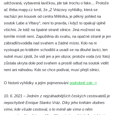
udržovaná, vybavená lavičkou, jde tak trochu o fake… Protože
čedičového lomu v Zákupech
ač třeba mapy.cz tvrdí, že „Z Vrázovy vyhlídky, která se
Vyhlídka na konci Křížové cesty na
nachází jen kousek od centra Mělníka, je pěkný pohled na
Křížovém vrchu ve Frýdlantu
soutok Labe a Vltavy“, není to pravda, i když to opakují úplně
Rozhledna Čáp v Adršpašsko-teplických
všichni. Je totiž na špatné straně silnice. Jiná možnost na
skalách
tomhle místě není. Zapuštěna do svahu, na opačné straně je jen
Vyhlídka pod Doubravskou horou v
zábradlí/svodidla nad svahem a žádné místo. Kdo na ni
Teplicích
vystoupá po krátkém schodišti a usadí se na dlouhé lavici, ten
Vyhlídka u Písečného vrchu v Teplicích
nutně musí zjistit, že vidí jen a jen obzor, protože voda (viz foto)
zůstala ukryta dole pod svahem a prostě odtud na soutok vidět
Rozhledna Letná v Teplicích
není ani náhodou. Kdo se chce podívat, musí přejít silnici.
Vyhlídka Kaltenbergblick pod Weifbergem
Vyhlídka na vrchu Waitzdorfer Höhe u
O historii vyhlídky a jejím pojmenování
podrobně zde ->
Goßdorfu
Vyhlídka na vrchu Hankehübel u Goßdorfu
10. 6. 2021 – Jedním z nejzáhadnějších českých cestovatelů je
Rozhledna Maják u Strupčic
nepochybně Enrique Stanko Vráz. Díky jeho knihám dodnes
víme, kde všude cestoval, o to méně ale víme o něm
Vyhlídka na lom Vršany severně od