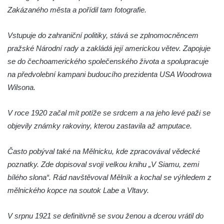
Zakázaného města a pořídil tam fotografie.
Špičák u Varnsdorfu (Spitzberg)
Rozhledna Studenec
Vstupuje do zahraniční politiky, stává se zplnomocněncem
Rozhledna Jedlová
pražské Národní rady a zakládá její americkou větev. Zapojuje
Rozhledna Dymník (aneb Augustova věž)
se do čechoamerického společenského života a spolupracuje
na předvolební kampani budoucího prezidenta USA Woodrowa
Rozhledna Semenec u Týna nad Vltavou
Wilsona.
Rozhledna Sokolí vrch
Rozhledna na Třenické hoře u Cerhovic
V roce 1920 začal mít potíže se srdcem a na jeho levé paži se
Rozhledna Hard (Hartberg) v Sokolově
objevily známky rakoviny, kterou zastavila až amputace.
Bismarckova rozhledna – Háj u Aše
Často pobýval také na Mělnicku, kde zpracovával vědecké
Rozhledna Císařský kámen
poznatky. Zde dopisoval svoji velkou knihu „V Siamu, zemi
Rozhledna Kopanina
bílého slona“. Rád navštěvoval Mělník a kochal se výhledem z
Rozhledna Pajndl na Tisovském vrchu v
mělnického kopce na soutok Labe a Vltavy.
Krušných horách
Rozhledna Vlčí hora
V srpnu 1921 se definitivně se svou ženou a dcerou vrátil do