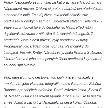
Prahy. Nepodařilo se mu však získat práci ani v Národním ani
Náprstkově muzeu. Obživu si proto obstarává jen přednáškami
a honoráři z knih. Za svůj život uskutečnil několik tisíc
přednášek v českých zemích, Spojených státech, Holandsku i
Vídni a promlouval také do českého rozhlasu. Přednášky
doplňoval ukázkami z několika tisíc vlastních fotografií. Z
předmětů, které z cest přivezl, byly pořádány výstavy.
Propagoval úctu k lidem odlišných ras. Psal články do
časopisů: Vesmír, Květy, Národní listy, Zlatá Praha a Světozor.
Literární úroveň jeho cestopisných líčení oceňovali i významní
soudobí spisovatelé.
Vráz napsal mnoho cestopisných knih, které vycházely s
množstvím jeho vlastních fotografií nebo s ilustracemi Zdeňka
Buriana v pozdějších vydáních. První Vrázova kniha „Z cest E.
St. Vráze“ vyšla v sešitovém vydání v roce 1898. Je to pestrá
směs dojmů a zážitků z Venezuely, pralesů kolem Orinoka,