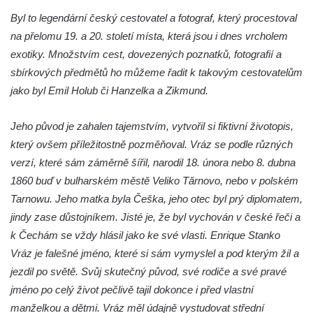
Rozhledna Luž (Aussichtsturm Lausche)
Byl to legendární český cestovatel a fotograf, který procestoval
Vyhlídka Terezínka
na přelomu 19. a 20. století místa, která jsou i dnes vrcholem
Rozhledna Vrchbělá
exotiky. Množstvím cest, dovezených poznatků, fotografií a
Vyhlídka Triangl u Markvartic
sbírkových předmětů ho můžeme řadit k takovým cestovatelům
jako byl Emil Holub či Hanzelka a Zikmund.
Masarykova věž samostatnosti
Rozhledna Janov
Jeho původ je zahalen tajemstvím, vytvořil si fiktivní životopis,
Rozhledna Alainova věž
který ovšem příležitostně pozměňoval. Vráz se podle různých
Rozhledna (vyhlídková věž) Kumburk
verzí, které sám záměrně šířil, narodil 18. února nebo 8. dubna
Rozhledna Na Čihadle
1860 buď v bulharském městě Veliko Tărnovo, nebo v polském
Tarnowu. Jeho matka byla Češka, jeho otec byl prý diplomatem,
Střekovská vyhlídka
jindy zase důstojníkem. Jisté je, že byl vychován v české řeči a
Víťova rozhledna
k Čechám se vždy hlásil jako ke své vlasti. Enrique Stanko
Rozhledna Vrchovina
Vráz je falešné jméno, které si sám vymyslel a pod kterým žil a
Vyhlídková věž Dneboh
jezdil po světě. Svůj skutečný původ, své rodiče a své pravé
Rozhledna Valtenberg
jméno po celý život pečlivě tajil dokonce i před vlastní
manželkou a dětmi. Vráz měl údajně vystudovat střední
Rozhledna Špičák u České Lípy