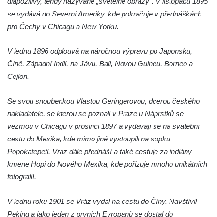
diapozitivy, tehdy nazývané „světelné obrazy“. V listopadu 1895
Rozhledna Prinz-Friedrich-August-Turm
se vydává do Severní Ameriky, kde pokračuje v přednáškách
Rozhledna na hradě Oybin
pro Čechy v Chicagu a New Yorku.
Frotzelova rozhledna u Ejmovy chaty na
Stříbrníku
V lednu 1896 odplouvá na náročnou výpravu po Japonsku,
Číně, Západní Indii, na Jávu, Bali, Novou Guineu, Borneo a
Vyhlídka Belvedér
Cejlon.
Rozhledna na Skřivánčím vrchu u Málkova
Rozhledna Schlechteberg
Se svou snoubenkou Vlastou Geringerovou, dcerou českého
Rozhledna Tanečnice
nakladatele, se kterou se poznali v Praze u Náprstků se
Rozhledna Weifberg
vezmou v Chicagu v prosinci 1897 a vydávají se na svatební
cestu do Mexika, kde mimo jiné vystoupili na sopku
Rozhledna Krásno (Schönfeld)
Popokatepetl. Vráz dále přednáší a také cestuje za indiány
Rozhledna Na Stráži (Sloup v Čechách)
kmene Hopi do Nového Mexika, kde pořizuje mnoho unikátních
Rozhledna Diana v Karlových Varech
fotografií.
Rozhledna Vlčí hora
Rozhledna Slovanka
V lednu roku 1901 se Vráz vydal na cestu do Číny. Navštívil
Peking a jako jeden z prvních Evropanů se dostal do
Rozhledna Královka