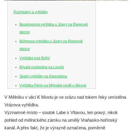
Rozhledny a vyhlídky
Bezejmenná vyhlídka u Jizery na Riegrově
stezce
Böhmova vyhlídka u Jizery na Riegrově
stezce
Vyhlídka pod Bořní
Bývalá rozhledna na Lovoši
Skalní vyhlídky na Kleinsteinu
Vyhlídka Fénix na Mlýnské cestě u Mezné
Vyhlídka na Caspersbergu u
V Mělníku v ulici K Mostu je ve srázu nad tokem řeky umístěna
starokatolického kostela Proměnění Páně
Vrázova vyhlídka.
ve Varnsdorfu
Významné místo – soutok Labe s Vltavou, ten pravý, nikoli
Vyhlídka u svatého Josefa v Zákupech
pohled od mělnického zámku na umělý Vraňasko-hořínský
kanál. A přes fakt, že je výrazně označena, poměrně
Ferdinandova vyhlídka u bývalého