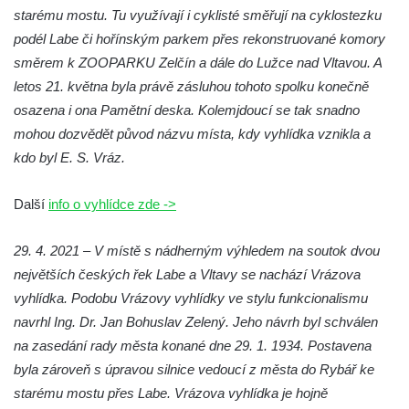
Vyhlídka Harrachova skála
starému mostu. Tu využívají i cyklisté směřují na cyklostezku
Rozhledna Stradonka
podél Labe či hořínským parkem přes rekonstruované komory
Vyhlídka Korzovka pod Hvozdem
směrem k ZOOPARKU Zelčín a dále do Lužce nad Vltavou. A
letos 21. května byla právě zásluhou tohoto spolku konečně
Vyhlídka Treppenstein u Jetřichovic
osazena i ona Pamětní deska. Kolemjdoucí se tak snadno
Vyhlídka Taubenstein nad Křinicí u
mohou dozvědět původ názvu místa, kdy vyhlídka vznikla a
Hinterhermsdorfu
kdo byl E. S. Vráz.
Vyhlídka Grenzplatte u Ostrovských skal
Vyhlídka Signal nedaleko skály Katzfels u
Další
info o vyhlídce zde ->
Cunnersdorfu
29. 4. 2021 – V místě s nádherným výhledem na soutok dvou
Vyhlídka Katzfels u Cunnersdorfu
největších českých řek Labe a Vltavy se nachází Vrázova
Vyhlídka na západním okraji Slánské hory
vyhlídka. Podobu Vrázovy vyhlídky ve stylu funkcionalismu
ve Slaném
navrhl Ing. Dr. Jan Bohuslav Zelený. Jeho návrh byl schválen
Vyhlídky na Slánské hoře ve Slaném
na zasedání rady města konané dne 29. 1. 1934. Postavena
Labská vyhlídka v Hřensku
byla zároveň s úpravou silnice vedoucí z města do Rybář ke
Vyhlídka pod Zlatým vrchem u Bečova nad
starému mostu přes Labe. Vrázova vyhlídka je hojně