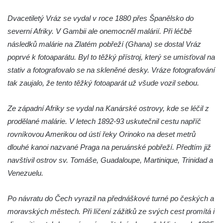
Rozhledna Jeřabina
Dvacetiletý Vráz se vydal v roce 1880 přes Španělsko do
Rozhledna Erbenova vyhlídka v Ústí nad
severní Afriky. V Gambii ale onemocněl malárií. Při léčbě
Labem
následků malárie na Zlatém pobřeží (Ghana) se dostal Vráz
Rozhledna Krudum
poprvé k fotoaparátu. Byl to těžký přístroj, který se umisťoval na
Czorneboh – polorozhledna
stativ a fotografovalo se na skleněné desky. Vráze fotografování
Rozhledna Blatenský vrch
tak zaujalo, že tento těžký fotoaparát už všude vozil sebou.
Rozhledna Vochlice u Lubence
Ze západní Afriky se vydal na Kanárské ostrovy, kde se léčil z
Rozhledna Strážný vrch u Merboltic
prodělané malárie. V letech 1892-93 uskutečnil cestu napříč
Rozhledna Kohout u Valkeřic
rovníkovou Amerikou od ústí řeky Orinoko na deset metrů
Rozhledna na Svatém vrchu v Kadani
dlouhé kanoi nazvané Praga na peruánské pobřeží. Předtím již
Hlavatice – vyhlídka nebo rozhledna…?
navštívil ostrov sv. Tomáše, Guadaloupe, Martinique, Trinidad a
Cimrmanova nejnižší rozhledna na světě v
Venezuelu.
Nouzově
Po návratu do Čech vyrazil na přednáškové turné po českých a
Rozhledna Varhošť u Litoměřic
moravských městech. Při líčení zážitků ze svých cest promítá i
Rozhledna Ungerberg (Prinz-Georg-Turm)