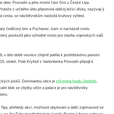
obec Provodín a jeho místní část Srní u České Lípy.
ože z určitého úhlu připomíná obličej ležící dívky, nazývají ji
žná cesta, se návštěvníkům naskýtá kruhový výhled.
tarý čedičový lom a Puchavec, kam si nacházeli cestu
 který posloužil jako výhodné místo pro stavbu vojenských valů
 v této době vesnice zřejmě patřila k jestřebskému panství
. století. Poté Kryštof z Vartenberka Provodín připojil k
ických písků. Dominantou obce je
zřícenina hradu Jestřebí
,
alní blok se zbytky věže a paláce je pro návštěvníky
isko.
 Tipy, přehledy akcí, možnosti ubytování a další zajímavosti se
z
, na YouTube prostřednictvím kanálu Region Liberec nebo na