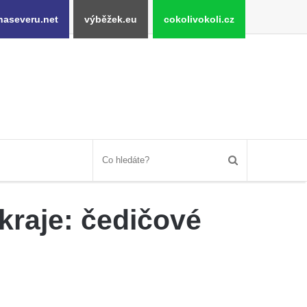
naseveru.net
výběžek.eu
cokolivokoli.cz
kraje: čedičové