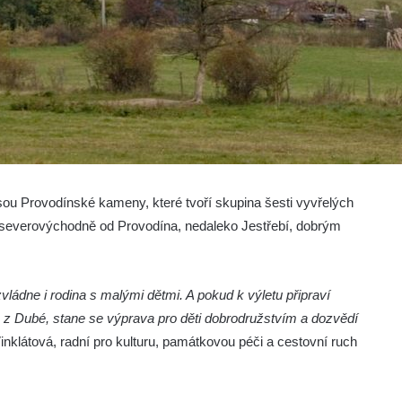
sou Provodínské kameny, které tvoří skupina šesti vyvřelých
severovýchodně od Provodína, nedaleko Jestřebí, dobrým
ládne i rodina s malými dětmi. A pokud k výletu připraví
ů z Dubé, stane se výprava pro děti dobrodružstvím a dozvědí
inklátová, radní pro kulturu, památkovou péči a cestovní ruch