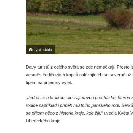
Lysá_skála
Davy turistů z celého světa se zde nemačkají. Přesto j
vesměs čedičových kopců nalézajících se severně až 
tipem na příjemný výlet.
„
Jedná se o krátkou, ale zajímavou procházku, kterou zv
rodiče například i příběh místního panského rodu Berk
se přitom něco z historie kraje, kde žijí,
“ uvedla Květa V
Libereckého kraje.