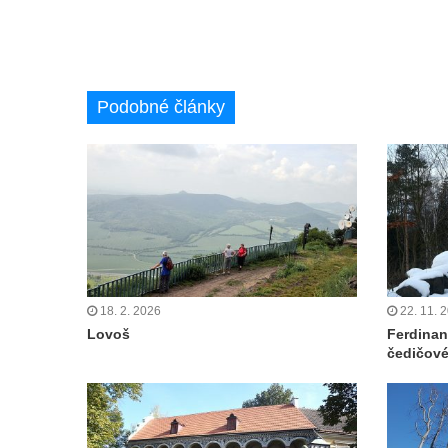
Podobné články
18. 2. 2026
22. 11. 
Lovoš
Ferdinan
čedičov