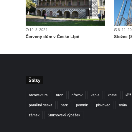
19. 8. 2024
8. 11. 2
Červený dům v České Lípě
Stožec (
Štítky
architektura
hrob
hřbitov
kaple
kostel
kříž
pamětní deska
park
pomník
pískovec
skála
zámek
Šluknovský výběžek