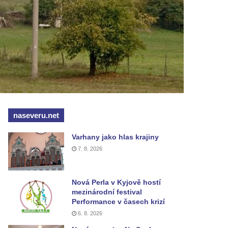
naseveru.net
Varhany jako hlas krajiny
7. 8. 2026
Nová Perla v Kyjově hostí
mezinárodní festival
Performance v časech krizí
6. 8. 2026