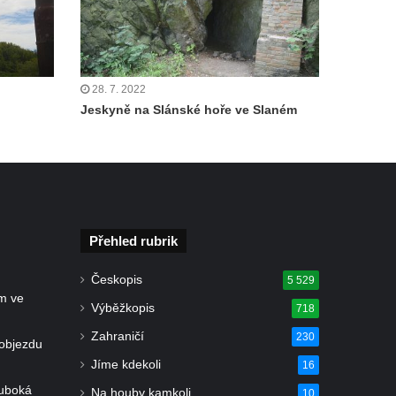
28. 7. 2022
Jeskyně na Slánské hoře ve Slaném
Přehled rubrik
Českopis
5 529
m ve
Výběžkopis
718
Zahraničí
230
objezdu
Jíme kdekoli
16
luboká
Na houby kamkoli
10