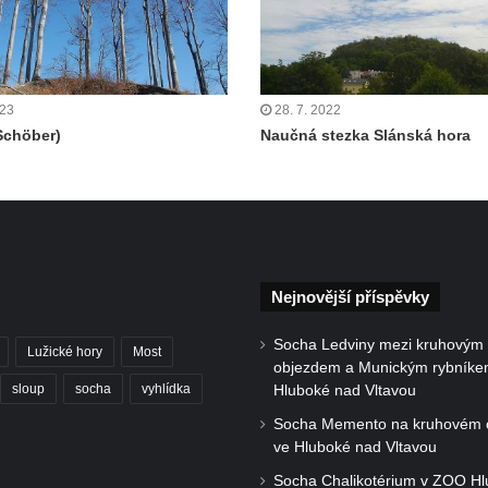
023
28. 7. 2022
Schöber)
Naučná stezka Slánská hora
Nejnovější příspěvky
Socha Ledviny mezi kruhovým
Lužické hory
Most
objezdem a Munickým rybníke
sloup
socha
vyhlídka
Hluboké nad Vltavou
Socha Memento na kruhovém 
ve Hluboké nad Vltavou
Socha Chalikotérium v ZOO H