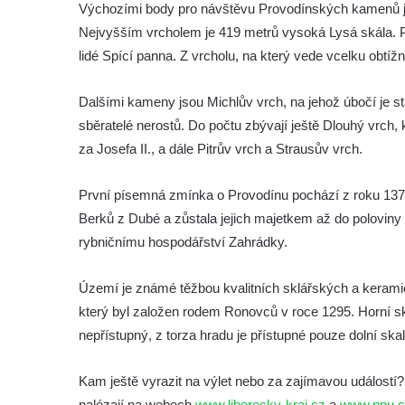
Výchozími body pro návštěvu Provodínských kamenů je 
Nejvyšším vrcholem je 419 metrů vysoká Lysá skála. Prot
lidé Spící panna. Z vrcholu, na který vede vcelku obtí
Dalšími kameny jsou Michlův vrch, na jehož úbočí je s
sběratelé nerostů. Do počtu zbývají ještě Dlouhý vrch,
za Josefa II., a dále Pitrův vrch a Strausův vrch.
První písemná zmínka o Provodínu pochází z roku 1376,
Berků z Dubé a zůstala jejich majetkem až do poloviny 15
rybničnímu hospodářství Zahrádky.
Území je známé těžbou kvalitních sklářských a keram
který byl založen rodem Ronovců v roce 1295. Horní sk
nepřístupný, z torza hradu je přístupné pouze dolní skal
Kam ještě vyrazit na výlet nebo za zajímavou událostí?
nalézají na webech
www.liberecky-kraj.cz
a
www.npu.c