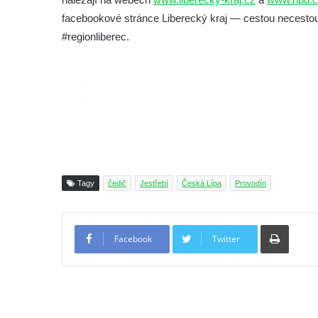
facebookové stránce Liberecký kraj — cestou necestou
#regionliberec.
Tagy
čedič
Jestřebí
Česká Lípa
Provodín
Tiskno
Facebook
Twitter