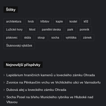
Štítky
architektura
hrob
hřbitov
kaple
kostel
kříž
Lužické hory
Most
pamětní deska
park
pomník
pískovec
skála
sloup
socha
vyhlídka
zámek
Šluknovský výběžek
Nejnovější příspěvky
Lapidárium hraničních kamenů u loveckého zámku Ohrada
Zvonice na Pěnkavčím vrchu ve Vrchlického ulici ve Varnsdorfu
Dubová alej u loveckého zámku Ohrada
Socha Posel na břehu Munického rybníka ve Hluboké nad
Vltavou