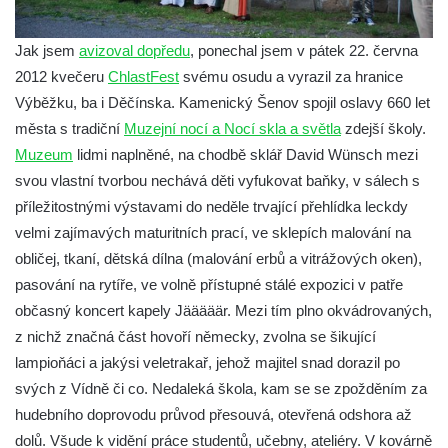
Jak jsem
avizoval dopředu
, ponechal jsem v pátek 22. června
2012 kvečeru
ChlastFest
svému osudu a vyrazil za hranice
Výběžku, ba i Děčínska. Kamenický Šenov spojil oslavy 660 let
města s tradiční
Muzejní nocí a Nocí skla a světla
zdejší školy.
Muzeum
lidmi naplněné, na chodbě sklář David Wünsch mezi
svou vlastní tvorbou nechává děti vyfukovat baňky, v sálech s
příležitostnými výstavami do neděle trvající přehlídka leckdy
velmi zajímavých maturitních prací, ve sklepích malování na
obličej, tkaní, dětská dílna (malování erbů a vitrážových oken),
pasování na rytíře, ve volně přístupné stálé expozici v patře
občasný koncert kapely Jääääär. Mezi tím plno okvádrovaných,
z nichž značná část hovoří německy, zvolna se šikující
lampioňáci a jakýsi veletrakař, jehož majitel snad dorazil po
svých z Vídně či co. Nedaleká škola, kam se se zpožděním za
hudebního doprovodu průvod přesouvá, otevřená odshora až
dolů. Všude k vidění práce studentů, učebny, ateliéry. V kovárně